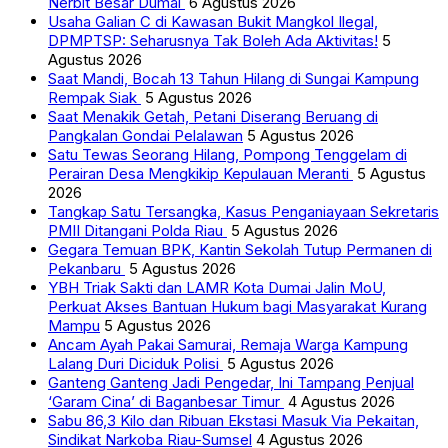
Nerbit Besar Dumai
6 Agustus 2026
Usaha Galian C di Kawasan Bukit Mangkol Ilegal,
DPMPTSP: Seharusnya Tak Boleh Ada Aktivitas!
5
Agustus 2026
Saat Mandi, Bocah 13 Tahun Hilang di Sungai Kampung
Rempak Siak
5 Agustus 2026
Saat Menakik Getah, Petani Diserang Beruang di
Pangkalan Gondai Pelalawan
5 Agustus 2026
Satu Tewas Seorang Hilang, Pompong Tenggelam di
Perairan Desa Mengkikip Kepulauan Meranti
5 Agustus
2026
Tangkap Satu Tersangka, Kasus Penganiayaan Sekretaris
PMII Ditangani Polda Riau
5 Agustus 2026
Gegara Temuan BPK, Kantin Sekolah Tutup Permanen di
Pekanbaru
5 Agustus 2026
YBH Triak Sakti dan LAMR Kota Dumai Jalin MoU,
Perkuat Akses Bantuan Hukum bagi Masyarakat Kurang
Mampu
5 Agustus 2026
Ancam Ayah Pakai Samurai, Remaja Warga Kampung
Lalang Duri Diciduk Polisi
5 Agustus 2026
Ganteng Ganteng Jadi Pengedar, Ini Tampang Penjual
‘Garam Cina’ di Baganbesar Timur
4 Agustus 2026
Sabu 86,3 Kilo dan Ribuan Ekstasi Masuk Via Pekaitan,
Sindikat Narkoba Riau-Sumsel
4 Agustus 2026