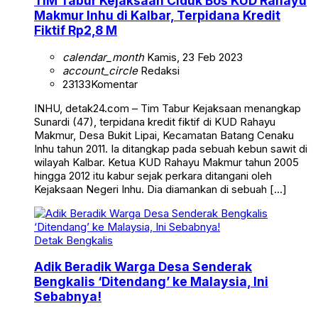
TIM Tabur Kejaksaan Ciduk Bos KUD Rahayu
Makmur Inhu di Kalbar, Terpidana Kredit
Fiktif Rp2,8 M
calendar_month
Kamis, 23 Feb 2023
account_circle
Redaksi
23133
Komentar
INHU, detak24.com – Tim Tabur Kejaksaan menangkap
Sunardi (47), terpidana kredit fiktif di KUD Rahayu
Makmur, Desa Bukit Lipai, Kecamatan Batang Cenaku
Inhu tahun 2011. Ia ditangkap pada sebuah kebun sawit di
wilayah Kalbar. Ketua KUD Rahayu Makmur tahun 2005
hingga 2012 itu kabur sejak perkara ditangani oleh
Kejaksaan Negeri Inhu. Dia diamankan di sebuah […]
Detak Bengkalis
Adik Beradik Warga Desa Senderak
Bengkalis ‘Ditendang’ ke Malaysia, Ini
Sebabnya!