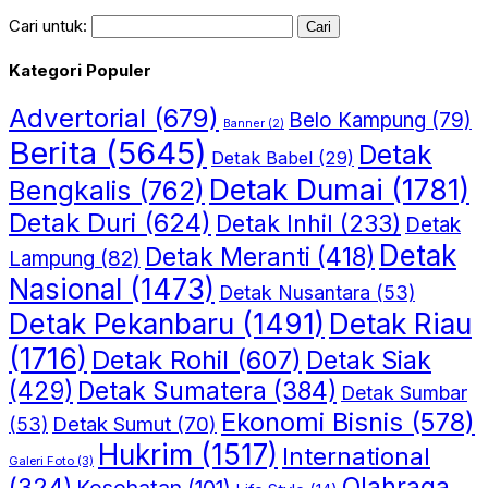
Cari untuk:
Kategori Populer
Advertorial
(679)
Belo Kampung
(79)
Banner
(2)
Berita
(5645)
Detak
Detak Babel
(29)
Detak Dumai
(1781)
Bengkalis
(762)
Detak Duri
(624)
Detak Inhil
(233)
Detak
Detak
Detak Meranti
(418)
Lampung
(82)
Nasional
(1473)
Detak Nusantara
(53)
Detak Riau
Detak Pekanbaru
(1491)
(1716)
Detak Rohil
(607)
Detak Siak
(429)
Detak Sumatera
(384)
Detak Sumbar
Ekonomi Bisnis
(578)
Detak Sumut
(70)
(53)
Hukrim
(1517)
International
Galeri Foto
(3)
(324)
Olahraga
Kesehatan
(101)