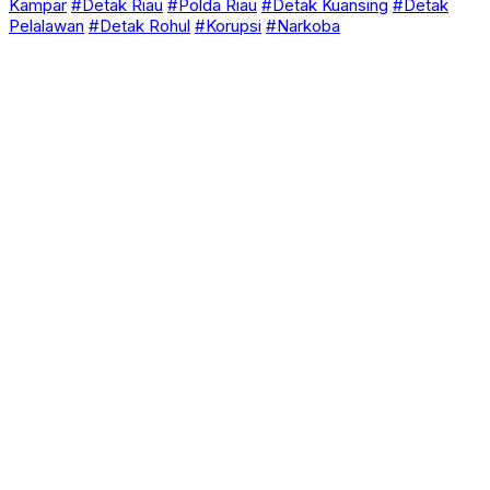
Kampar
#Detak Riau
#Polda Riau
#Detak Kuansing
#Detak
Pelalawan
#Detak Rohul
#Korupsi
#Narkoba