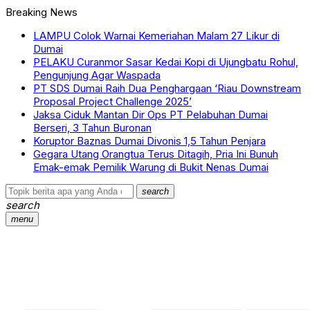
Breaking News
LAMPU Colok Warnai Kemeriahan Malam 27 Likur di
Dumai
PELAKU Curanmor Sasar Kedai Kopi di Ujungbatu Rohul,
Pengunjung Agar Waspada
PT SDS Dumai Raih Dua Penghargaan ‘Riau Downstream
Proposal Project Challenge 2025’
Jaksa Ciduk Mantan Dir Ops PT Pelabuhan Dumai
Berseri, 3 Tahun Buronan
Koruptor Baznas Dumai Divonis 1,5 Tahun Penjara
Gegara Utang Orangtua Terus Ditagih, Pria Ini Bunuh
Emak-emak Pemilik Warung di Bukit Nenas Dumai
search
search
menu