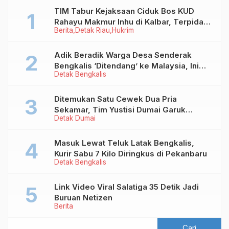
TIM Tabur Kejaksaan Ciduk Bos KUD
Rahayu Makmur Inhu di Kalbar, Terpidana
Berita
Detak Riau
Hukrim
Kredit Fiktif Rp2,8 M
Adik Beradik Warga Desa Senderak
Bengkalis ‘Ditendang’ ke Malaysia, Ini
Detak Bengkalis
Sebabnya!
Ditemukan Satu Cewek Dua Pria
Sekamar, Tim Yustisi Dumai Garuk
Detak Dumai
Puluhan Pasangan Mesum
Masuk Lewat Teluk Latak Bengkalis,
Kurir Sabu 7 Kilo Diringkus di Pekanbaru
Detak Bengkalis
Link Video Viral Salatiga 35 Detik Jadi
Buruan Netizen
Berita