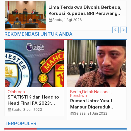
Lima Terdakwa Divonis Berbeda,
Korupsi Kupedes BRI Perawang
Rp 14,62 Miliar
calendar_month
Sabtu, 1 Agt 2026
REKOMENDASI UNTUK ANDA
Olahraga
Berita
Detak Nasional
Peristiwa
STATISTIK dan Head to
Rumah Ustaz Yusuf
Head Final FA 2023:
Mansur Digeruduk
Manchester City vs
calendar_month
Sabtu, 3 Jun 2023
Puluhan Orang,
calendar_month
Selasa, 21 Jun 2022
Manchester United
Investasi Batu Bara
TERPOPULER