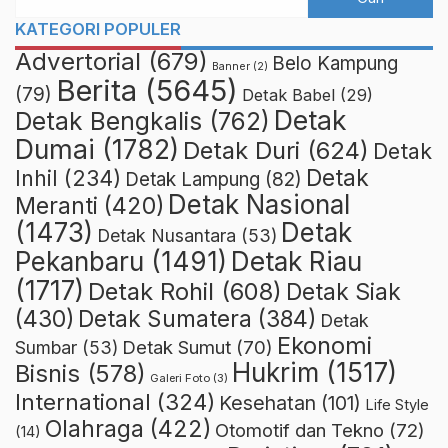
KATEGORI POPULER
Advertorial
(679)
Belo Kampung
Banner
(2)
Berita
(5645)
(79)
Detak Babel
(29)
Detak
Detak Bengkalis
(762)
Dumai
(1782)
Detak Duri
(624)
Detak
Detak
Inhil
(234)
Detak Lampung
(82)
Detak Nasional
Meranti
(420)
(1473)
Detak
Detak Nusantara
(53)
Detak Riau
Pekanbaru
(1491)
(1717)
Detak Rohil
(608)
Detak Siak
(430)
Detak Sumatera
(384)
Detak
Ekonomi
Detak Sumut
(70)
Sumbar
(53)
Hukrim
(1517)
Bisnis
(578)
Galeri Foto
(3)
International
(324)
Kesehatan
(101)
Life Style
Olahraga
(422)
Otomotif dan Tekno
(72)
(14)