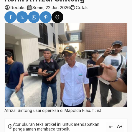
account_circle
calendar_month
print
Redaksi
Senin, 22 Jun 2026
Cetak
Afrizal Sintong usai diperiksa di Mapolda Riau. f : ist
Atur ukuran teks artikel ini untuk mendapatkan
text_increase
info
text_decrease
pengalaman membaca terbaik.