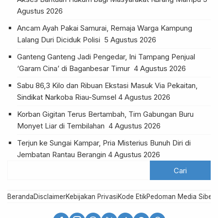
Agustus 2026
Ancam Ayah Pakai Samurai, Remaja Warga Kampung
Lalang Duri Diciduk Polisi
5 Agustus 2026
Ganteng Ganteng Jadi Pengedar, Ini Tampang Penjual
‘Garam Cina’ di Baganbesar Timur
4 Agustus 2026
Sabu 86,3 Kilo dan Ribuan Ekstasi Masuk Via Pekaitan,
Sindikat Narkoba Riau-Sumsel
4 Agustus 2026
Korban Gigitan Terus Bertambah, Tim Gabungan Buru
Monyet Liar di Tembilahan
4 Agustus 2026
Terjun ke Sungai Kampar, Pria Misterius Bunuh Diri di
Jembatan Rantau Berangin
4 Agustus 2026
Beranda
Disclaimer
Kebijakan Privasi
Kode Etik
Pedoman Media Siber
R