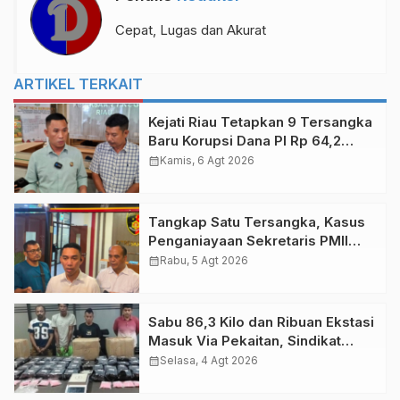
Cepat, Lugas dan Akurat
ARTIKEL TERKAIT
Kejati Riau Tetapkan 9 Tersangka
Baru Korupsi Dana PI Rp 64,2
Miliar, Ini Orangnya!
calendar_month
Kamis, 6 Agt 2026
Tangkap Satu Tersangka, Kasus
Penganiayaan Sekretaris PMII
Ditangani Polda Riau
calendar_month
Rabu, 5 Agt 2026
Sabu 86,3 Kilo dan Ribuan Ekstasi
Masuk Via Pekaitan, Sindikat
Narkoba Riau-Sumsel
calendar_month
Selasa, 4 Agt 2026