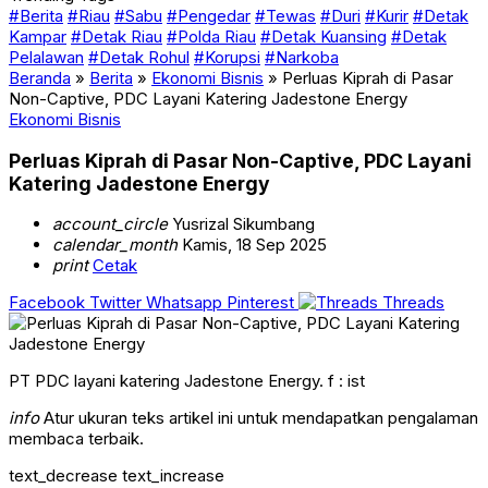
#Berita
#Riau
#Sabu
#Pengedar
#Tewas
#Duri
#Kurir
#Detak
Kampar
#Detak Riau
#Polda Riau
#Detak Kuansing
#Detak
Pelalawan
#Detak Rohul
#Korupsi
#Narkoba
Beranda
»
Berita
»
Ekonomi Bisnis
»
Perluas Kiprah di Pasar
Non-Captive, PDC Layani Katering Jadestone Energy
Ekonomi Bisnis
Perluas Kiprah di Pasar Non-Captive, PDC Layani
Katering Jadestone Energy
account_circle
Yusrizal Sikumbang
calendar_month
Kamis, 18 Sep 2025
print
Cetak
Facebook
Twitter
Whatsapp
Pinterest
Threads
PT PDC layani katering Jadestone Energy. f : ist
info
Atur ukuran teks artikel ini untuk mendapatkan pengalaman
membaca terbaik.
text_decrease
text_increase