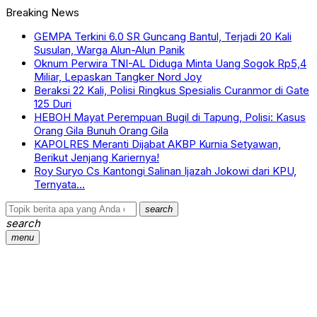
Breaking News
GEMPA Terkini 6.0 SR Guncang Bantul, Terjadi 20 Kali
Susulan, Warga Alun-Alun Panik
Oknum Perwira TNI-AL Diduga Minta Uang Sogok Rp5,4
Miliar, Lepaskan Tangker Nord Joy
Beraksi 22 Kali, Polisi Ringkus Spesialis Curanmor di Gate
125 Duri
HEBOH Mayat Perempuan Bugil di Tapung, Polisi: Kasus
Orang Gila Bunuh Orang Gila
KAPOLRES Meranti Dijabat AKBP Kurnia Setyawan,
Berikut Jenjang Kariernya!
Roy Suryo Cs Kantongi Salinan Ijazah Jokowi dari KPU,
Ternyata…
search
search
menu