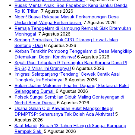
Rusak Mental Anak, Bos Facebook Kena Sanksi Denda
Rp 10 Triliun
7 Agustus 2026
Ngeri! Buaya Raksasa Masuk Perkampungan Desa
Undan Inhil, Warga Berhamburan
7 Agustus 2026
Remaja Tenggelam di Kampung Rempak Siak Ditemukan
Meninggal
7 Agustus 2026
Sedang Perbaikan, Truk CPO Dilarang Lewat Jalan
Sontang -Duri
6 Agustus 2026
Korban Terakhir Pompong Tenggelam di Desa Mengkikip
Ditemukan, Begini Kondisinya!
6 Agustus 2026
Kejati Riau Tetapkan 9 Tersangka Baru Korupsi Dana PI
Rp 64,2 Miliar, Ini Orangnya!
6 Agustus 2026
Imigrasi Selatpanjang ‘Tendang’ Cewek Cantik Asal
Tiongkok, Ini Sebabnya!
6 Agustus 2026
Bukan Jualan Makanan, Pria Ini ‘Dagang’ Ekstasi di Bukit
Gelanggang Dumai
6 Agustus 2026
Polsek Sungai Sembilan Ciduk Maling Gentayangan di
Nerbit Besar Dumai
6 Agustus 2026
Usaha Galian C di Kawasan Bukit Mangkol Ilegal,
DPMPTSP: Seharusnya Tak Boleh Ada Aktivitas!
5
Agustus 2026
Saat Mandi, Bocah 13 Tahun Hilang di Sungai Kampung
Rempak Siak
5 Agustus 2026