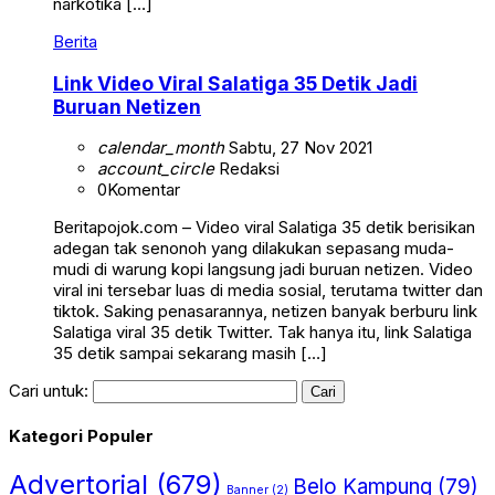
narkotika […]
Berita
Link Video Viral Salatiga 35 Detik Jadi
Buruan Netizen
calendar_month
Sabtu, 27 Nov 2021
account_circle
Redaksi
0
Komentar
Beritapojok.com – Video viral Salatiga 35 detik berisikan
adegan tak senonoh yang dilakukan sepasang muda-
mudi di warung kopi langsung jadi buruan netizen. Video
viral ini tersebar luas di media sosial, terutama twitter dan
tiktok. Saking penasarannya, netizen banyak berburu link
Salatiga viral 35 detik Twitter. Tak hanya itu, link Salatiga
35 detik sampai sekarang masih […]
Cari untuk:
Kategori Populer
Advertorial
(679)
Belo Kampung
(79)
Banner
(2)