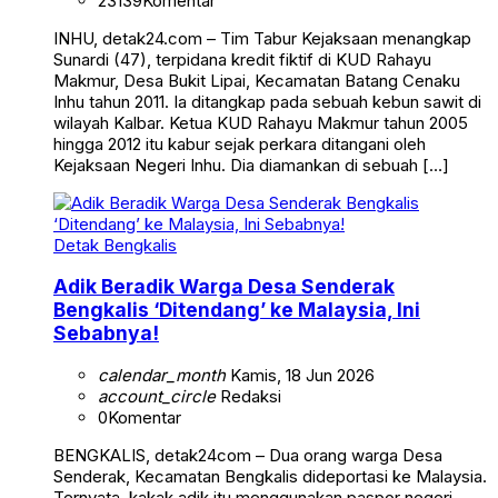
23139
Komentar
INHU, detak24.com – Tim Tabur Kejaksaan menangkap
Sunardi (47), terpidana kredit fiktif di KUD Rahayu
Makmur, Desa Bukit Lipai, Kecamatan Batang Cenaku
Inhu tahun 2011. Ia ditangkap pada sebuah kebun sawit di
wilayah Kalbar. Ketua KUD Rahayu Makmur tahun 2005
hingga 2012 itu kabur sejak perkara ditangani oleh
Kejaksaan Negeri Inhu. Dia diamankan di sebuah […]
Detak Bengkalis
Adik Beradik Warga Desa Senderak
Bengkalis ‘Ditendang’ ke Malaysia, Ini
Sebabnya!
calendar_month
Kamis, 18 Jun 2026
account_circle
Redaksi
0
Komentar
BENGKALIS, detak24com – Dua orang warga Desa
Senderak, Kecamatan Bengkalis dideportasi ke Malaysia.
Ternyata, kakak adik itu menggunakan paspor negeri