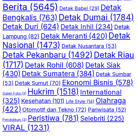
Berita
(5645)
Detak
Detak Babel
(29)
Detak Dumai
(1784)
Bengkalis
(763)
Detak Duri
(624)
Detak Inhil
(234)
Detak
Detak
Detak Meranti
(420)
Lampung
(82)
Nasional
(1473)
Detak Nusantara
(53)
Detak Riau
Detak Pekanbaru
(1492)
(1717)
Detak Rohil
(608)
Detak Siak
(430)
Detak Sumatera
(384)
Detak Sumbar
Ekonomi Bisnis
(578)
Detak Sumut
(70)
(53)
Hukrim
(1518)
International
Galeri Foto
(3)
(325)
Olahraga
Kesehatan
(101)
Life Style
(14)
(422)
Otomotif dan Tekno
(72)
Pariwisata
(52)
Peristiwa
(781)
Selebriti
(225)
Pendidikan
(3)
VIRAL
(1231)