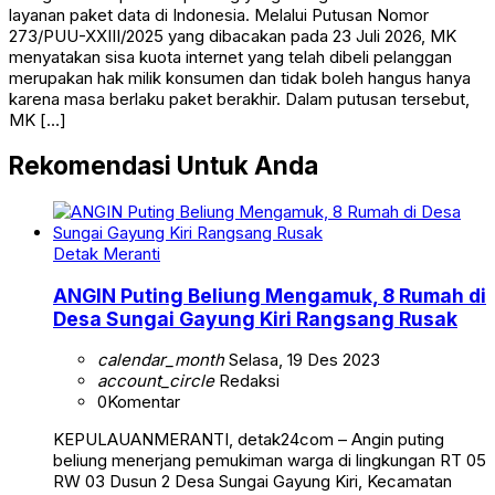
layanan paket data di Indonesia. Melalui Putusan Nomor
273/PUU-XXIII/2025 yang dibacakan pada 23 Juli 2026, MK
menyatakan sisa kuota internet yang telah dibeli pelanggan
merupakan hak milik konsumen dan tidak boleh hangus hanya
karena masa berlaku paket berakhir. Dalam putusan tersebut,
MK […]
Rekomendasi Untuk Anda
Detak Meranti
ANGIN Puting Beliung Mengamuk, 8 Rumah di
Desa Sungai Gayung Kiri Rangsang Rusak
calendar_month
Selasa, 19 Des 2023
account_circle
Redaksi
0
Komentar
KEPULAUANMERANTI, detak24com – Angin puting
beliung menerjang pemukiman warga di lingkungan RT 05
RW 03 Dusun 2 Desa Sungai Gayung Kiri, Kecamatan