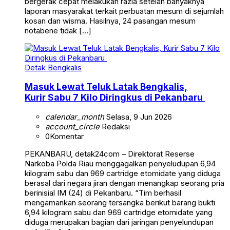
bergerak cepat melakukan razia setelah banyaknya
laporan masyarakat terkait perbuatan mesum di sejumlah
kosan dan wisma. Hasilnya, 24 pasangan mesum
notabene tidak […]
Detak Bengkalis
Masuk Lewat Teluk Latak Bengkalis,
Kurir Sabu 7 Kilo Diringkus di Pekanbaru
calendar_month
Selasa, 9 Jun 2026
account_circle
Redaksi
0
Komentar
PEKANBARU, detak24com – Direktorat Reserse
Narkoba Polda Riau menggagalkan penyeludupan 6,94
kilogram sabu dan 969 cartridge etomidate yang diduga
berasal dari negara jiran dengan menangkap seorang pria
berinisial IM (24) di Pekanbaru. “Tim berhasil
mengamankan seorang tersangka berikut barang bukti
6,94 kilogram sabu dan 969 cartridge etomidate yang
diduga merupakan bagian dari jaringan penyelundupan