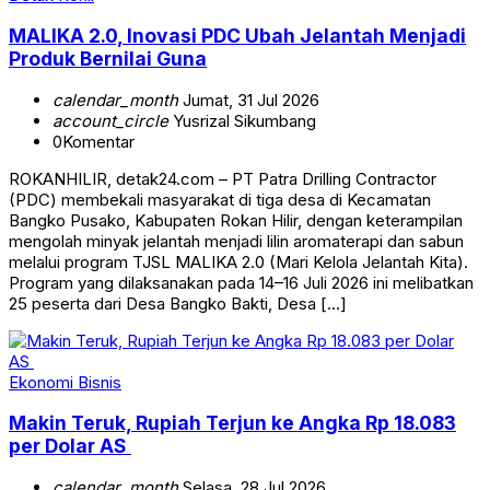
MALIKA 2.0, Inovasi PDC Ubah Jelantah Menjadi
Produk Bernilai Guna
calendar_month
Jumat, 31 Jul 2026
account_circle
Yusrizal Sikumbang
0
Komentar
ROKANHILIR, detak24.com – PT Patra Drilling Contractor
(PDC) membekali masyarakat di tiga desa di Kecamatan
Bangko Pusako, Kabupaten Rokan Hilir, dengan keterampilan
mengolah minyak jelantah menjadi lilin aromaterapi dan sabun
melalui program TJSL MALIKA 2.0 (Mari Kelola Jelantah Kita).
Program yang dilaksanakan pada 14–16 Juli 2026 ini melibatkan
25 peserta dari Desa Bangko Bakti, Desa […]
Ekonomi Bisnis
Makin Teruk, Rupiah Terjun ke Angka Rp 18.083
per Dolar AS
calendar_month
Selasa, 28 Jul 2026