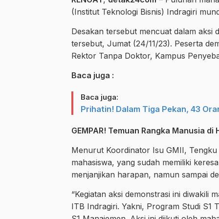
(Institut Teknologi Bisnis) Indragiri mun
Desakan tersebut mencuat dalam aksi 
tersebut, Jumat (24/11/23). Peserta 
Rektor Tanpa Doktor, Kampus Penyebar 
Baca juga :
Baca juga:
Prihatin! Dalam Tiga Pekan, 43 Ora
GEMPAR! Temuan Rangka Manusia di H
Menurut Koordinator Isu GMII, Tengku A
mahasiswa, yang sudah memiliki keresah
menjanjikan harapan, namun sampai denga
“Kegiatan aksi demonstrasi ini diwakili
ITB Indragiri. Yakni, Program Studi S1 
S1 Manajemen. Aksi ini diikuti oleh mah