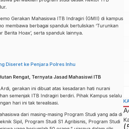
dur.
demo Gerakan Mahasiswa ITB Indragiri (GMII) di kampus
demo membawa berbagai spanduk bertuliskan ‘Turunkan
Berita Hoax’, serta spanduk lainnya.
ng Diseret ke Penjara Polres Inhu
utan Rengat, Ternyata Jasad Mahasiswi ITB
rdi, gerakan ini dibuat atas kesadaran hati nurani
an semenjak ITB Indragiri berdiri. Pihak Kampus selalu
K
n hari ini tak terealisasi.
A
 mahasiswa dari masing-masing Program Studi yang ada di
K
Teknik Sipil, Program Studi S1 Agribisnis, Program Studi
(
asiswa yang berjumlah 50 orang,” ujarnya dalam rilis,