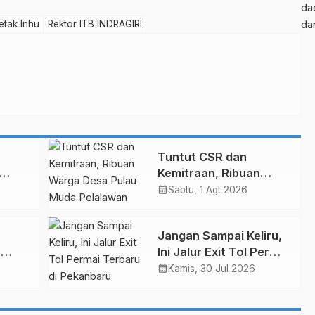
da
da
etak Inhu
Rektor ITB INDRAGIRI
Tuntut CSR dan
Kemitraan, Ribuan
Warga Desa Pulau
calendar_month
Sabtu, 1 Agt 2026
Muda Pelalawan Unjuk
iau
Rasa di PKS PT THIP
Jangan Sampai Keliru,
a
Ini Jalur Exit Tol Permai
u
Terbaru di Pekanbaru
calendar_month
Kamis, 30 Jul 2026