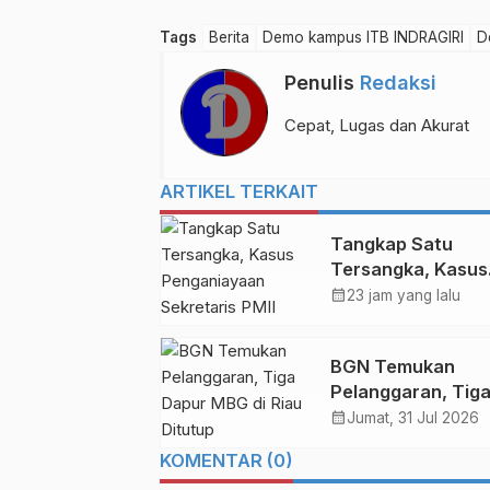
Tags
Berita
Demo kampus ITB INDRAGIRI
D
Penulis
Redaksi
Cepat, Lugas dan Akurat
ARTIKEL TERKAIT
Tangkap Satu
Tersangka, Kasus
Penganiayaan
calendar_month
23 jam yang lalu
Sekretaris PMII
Ditangani Polda R
BGN Temukan
Pelanggaran, Tig
Dapur MBG di Ria
calendar_month
Jumat, 31 Jul 2026
Ditutup
KOMENTAR (0)