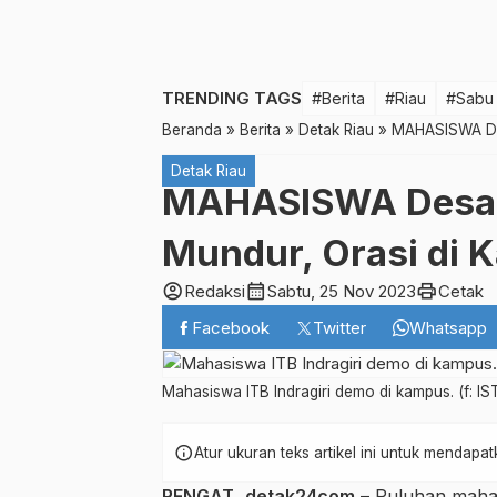
TRENDING TAGS
#Berita
#Riau
#Sabu
Beranda
»
Berita
»
Detak Riau
»
MAHASISWA Des
Detak Riau
MAHASISWA Desak R
Mundur, Orasi di
account_circle
calendar_month
print
Redaksi
Sabtu, 25 Nov 2023
Cetak
Facebook
Twitter
Whatsapp
Mahasiswa ITB Indragiri demo di kampus. (f: IS
info
Atur ukuran teks artikel ini untuk mendap
RENGAT
,
detak24com
– Puluhan mahas