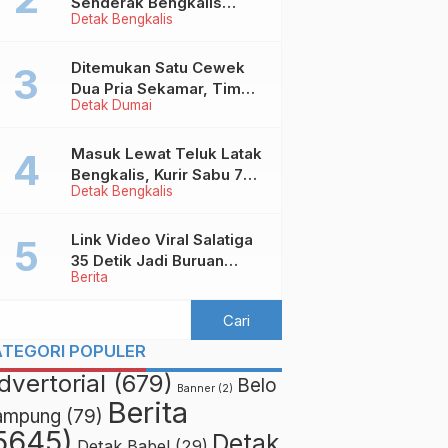
Senderak Bengkalis
Detak Bengkalis
‘Ditendang’ ke Malaysia,
Ini Sebabnya!
Ditemukan Satu Cewek
Dua Pria Sekamar, Tim
Detak Dumai
Yustisi Dumai Garuk
Puluhan Pasangan
Mesum
Masuk Lewat Teluk Latak
Bengkalis, Kurir Sabu 7
Detak Bengkalis
Kilo Diringkus di
Pekanbaru
Link Video Viral Salatiga
35 Detik Jadi Buruan
Berita
Netizen
ATEGORI POPULER
dvertorial
(679)
Belo
Banner
(2)
Berita
ampung
(79)
5645)
Detak
Detak Babel
(29)