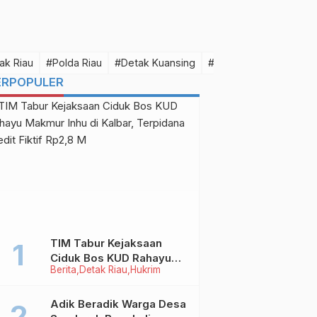
ak Riau
#Polda Riau
#Detak Kuansing
#Detak Pelalawan
#D
ERPOPULER
TIM Tabur Kejaksaan
Ciduk Bos KUD Rahayu
Berita
Detak Riau
Hukrim
Makmur Inhu di Kalbar,
Terpidana Kredit Fiktif
Rp2,8 M
Adik Beradik Warga Desa