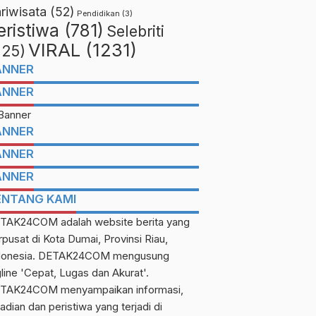
riwisata
(52)
Pendidikan
(3)
eristiwa
(781)
Selebriti
VIRAL
(1231)
225)
ANNER
ANNER
ANNER
ANNER
ANNER
ENTANG KAMI
TAK24COM adalah website berita yang
rpusat di Kota Dumai, Provinsi Riau,
donesia. DETAK24COM mengusung
gline 'Cepat, Lugas dan Akurat'.
TAK24COM menyampaikan informasi,
adian dan peristiwa yang terjadi di