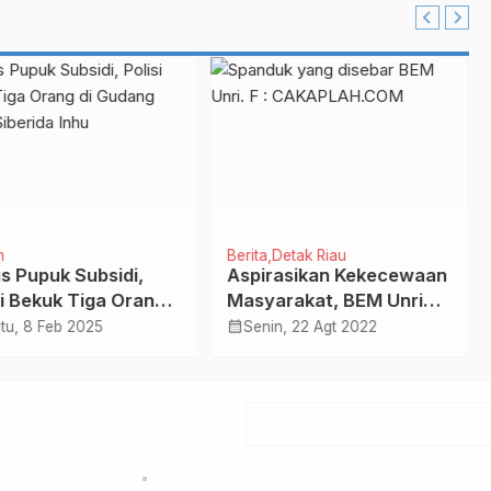
m
Berita
Detak Riau
s Pupuk Subsidi,
Aspirasikan Kekecewaan
si Bekuk Tiga Orang
Masyarakat, BEM Unri
udang Arman
Sebar Spanduk Protes
calendar_month
tu, 8 Feb 2025
Senin, 22 Agt 2022
rida Inhu