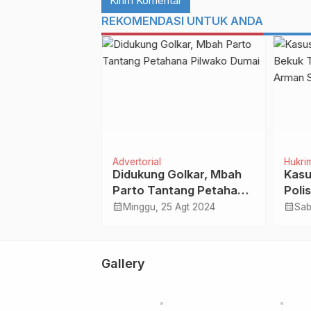
REKOMENDASI UNTUK ANDA
is
Advertorial
Hukri
 Permukaan
Didukung Golkar, Mbah
Kasu
 ‘Miskinkan’
Parto Tantang Petahana
Poli
it di Riau
Pilwako Dumai
di G
calendar_month
calendar_month
Feb 2026
Minggu, 25 Agt 2024
Sab
Sibe
Gallery