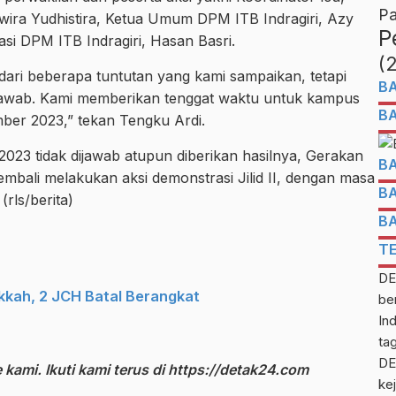
Pa
wira Yudhistira, Ketua Umum DPM ITB Indragiri, Azy
P
si DPM ITB Indragiri, Hasan Basri.
(
dari beberapa tuntutan yang kami sampaikan, tetapi
B
jawab. Kami memberikan tenggat waktu untuk kampus
B
ber 2023,” tekan Tengku Ardi.
023 tidak dijawab atupun diberikan hasilnya, Gerakan
B
embali melakukan aksi demonstrasi Jilid II, dengan masa
B
rls/berita)
B
T
DE
kkah, 2 JCH Batal Berangkat
be
In
ta
DE
kami. Ikuti kami terus di
https://detak24.com
kej