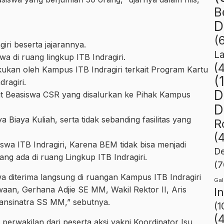
B
D
(
iri beserta jajarannya.
L
wa di ruang lingkup ITB Indragiri.
(
ukan oleh Kampus ITB Indragiri terkait Program Kartu
(
ragiri.
D
it Beasiswa CSR yang disalurkan ke Pihak Kampus
D
 Biaya Kuliah, serta tidak sebanding fasilitas yang
R
(
wa ITB Indragiri, Karena BEM tidak bisa menjadi
De
ng ada di ruang Lingkup ITB Indragiri.
(7
 diterima langsung di ruangan Kampus ITB Indragiri
Gal
waan, Gerhana Adjie SE MM, Wakil Rektor II, Aris
I
ransinatra SS MM,” sebutnya.
(1
(
 perwakilan dari peserta aksi yakni Koordinator Isu,