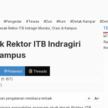
#Pengedar
#Tewas
#Duri
#Kurir
#Detak Kampar
#Det
T
ak Rektor ITB Indragiri Mundur, Orasi di Kampus
ektor ITB Indragiri
 Kampus
Pinterest
Threads
T)
text_increase
atkan pengalaman membaca terbaik.
text_decrease
iswa perwakilan program studi desak Rektor ITB