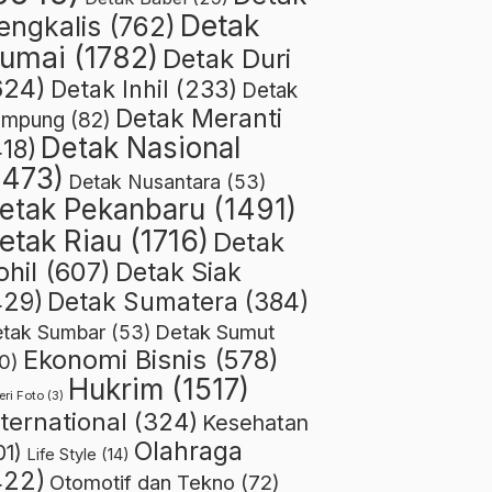
Detak
engkalis
(762)
umai
(1782)
Detak Duri
624)
Detak Inhil
(233)
Detak
Detak Meranti
ampung
(82)
Detak Nasional
418)
1473)
Detak Nusantara
(53)
etak Pekanbaru
(1491)
etak Riau
(1716)
Detak
ohil
(607)
Detak Siak
429)
Detak Sumatera
(384)
Detak Sumut
tak Sumbar
(53)
Ekonomi Bisnis
(578)
0)
Hukrim
(1517)
eri Foto
(3)
nternational
(324)
Kesehatan
Olahraga
01)
Life Style
(14)
422)
Otomotif dan Tekno
(72)