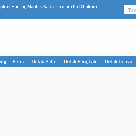
duk Saat Nunggu Pembeli di Kampung Rempak Siak
Brigjen He
ung
Berita
Detak Babel
Detak Bengkalis
Detak Dumai