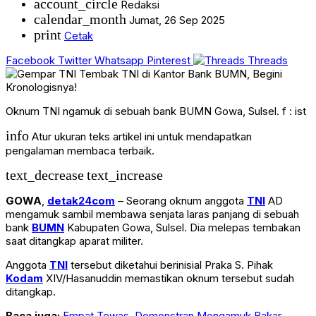
account_circle
Redaksi
calendar_month
Jumat, 26 Sep 2025
print
Cetak
Facebook
Twitter
Whatsapp
Pinterest
Threads
Oknum TNI ngamuk di sebuah bank BUMN Gowa, Sulsel. f : ist
info
Atur ukuran teks artikel ini untuk mendapatkan
pengalaman membaca terbaik.
text_decrease
text_increase
GOWA
,
detak24com
– Seorang oknum anggota
TNI
AD
mengamuk sambil membawa senjata laras panjang di sebuah
bank
BUMN
Kabupaten Gowa, Sulsel. Dia melepas tembakan
saat ditangkap aparat militer.
Anggota
TNI
tersebut diketahui berinisial Praka S. Pihak
Kodam
XIV/Hasanuddin memastikan oknum tersebut sudah
ditangkap.
Baca juga:
Empat Tewas, Demonstran Mengamuk Bakar