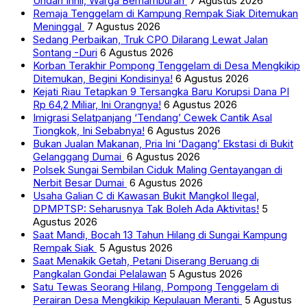
Undan Inhil, Warga Berhamburan
7 Agustus 2026
Remaja Tenggelam di Kampung Rempak Siak Ditemukan
Meninggal
7 Agustus 2026
Sedang Perbaikan, Truk CPO Dilarang Lewat Jalan
Sontang -Duri
6 Agustus 2026
Korban Terakhir Pompong Tenggelam di Desa Mengkikip
Ditemukan, Begini Kondisinya!
6 Agustus 2026
Kejati Riau Tetapkan 9 Tersangka Baru Korupsi Dana PI
Rp 64,2 Miliar, Ini Orangnya!
6 Agustus 2026
Imigrasi Selatpanjang ‘Tendang’ Cewek Cantik Asal
Tiongkok, Ini Sebabnya!
6 Agustus 2026
Bukan Jualan Makanan, Pria Ini ‘Dagang’ Ekstasi di Bukit
Gelanggang Dumai
6 Agustus 2026
Polsek Sungai Sembilan Ciduk Maling Gentayangan di
Nerbit Besar Dumai
6 Agustus 2026
Usaha Galian C di Kawasan Bukit Mangkol Ilegal,
DPMPTSP: Seharusnya Tak Boleh Ada Aktivitas!
5
Agustus 2026
Saat Mandi, Bocah 13 Tahun Hilang di Sungai Kampung
Rempak Siak
5 Agustus 2026
Saat Menakik Getah, Petani Diserang Beruang di
Pangkalan Gondai Pelalawan
5 Agustus 2026
Satu Tewas Seorang Hilang, Pompong Tenggelam di
Perairan Desa Mengkikip Kepulauan Meranti
5 Agustus