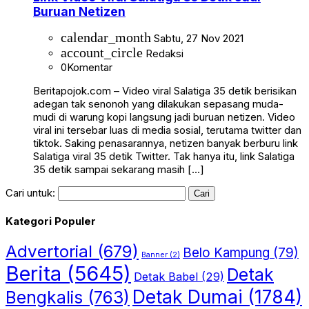
Buruan Netizen
calendar_month
Sabtu, 27 Nov 2021
account_circle
Redaksi
0
Komentar
Beritapojok.com – Video viral Salatiga 35 detik berisikan
adegan tak senonoh yang dilakukan sepasang muda-
mudi di warung kopi langsung jadi buruan netizen. Video
viral ini tersebar luas di media sosial, terutama twitter dan
tiktok. Saking penasarannya, netizen banyak berburu link
Salatiga viral 35 detik Twitter. Tak hanya itu, link Salatiga
35 detik sampai sekarang masih […]
Cari untuk:
Kategori Populer
Advertorial
(679)
Belo Kampung
(79)
Banner
(2)
Berita
(5645)
Detak
Detak Babel
(29)
Detak Dumai
(1784)
Bengkalis
(763)