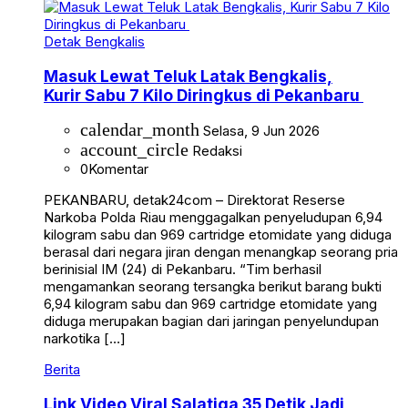
Detak Bengkalis
Masuk Lewat Teluk Latak Bengkalis,
Kurir Sabu 7 Kilo Diringkus di Pekanbaru
calendar_month
Selasa, 9 Jun 2026
account_circle
Redaksi
0
Komentar
PEKANBARU, detak24com – Direktorat Reserse
Narkoba Polda Riau menggagalkan penyeludupan 6,94
kilogram sabu dan 969 cartridge etomidate yang diduga
berasal dari negara jiran dengan menangkap seorang pria
berinisial IM (24) di Pekanbaru. “Tim berhasil
mengamankan seorang tersangka berikut barang bukti
6,94 kilogram sabu dan 969 cartridge etomidate yang
diduga merupakan bagian dari jaringan penyelundupan
narkotika […]
Berita
Link Video Viral Salatiga 35 Detik Jadi