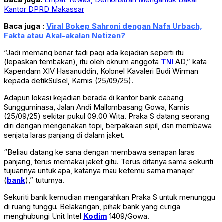
Kantor DPRD Makassar
Baca juga :
Viral Bokep Sahroni dengan Nafa Urbach,
Fakta atau Akal-akalan Netizen?
“Jadi memang benar tadi pagi ada kejadian seperti itu
(lepaskan tembakan), itu oleh oknum anggota
TNI
AD,” kata
Kapendam XIV Hasanuddin, Kolonel Kavaleri Budi Wirman
kepada detikSulsel, Kamis (25/09/25).
Adapun lokasi kejadian berada di kantor bank cabang
Sungguminasa, Jalan Andi Mallombasang Gowa, Kamis
(25/09/25) sekitar pukul 09.00 Wita. Praka S datang seorang
diri dengan mengenakan topi, berpakaian sipil, dan membawa
senjata laras panjang di dalam jaket.
“Beliau datang ke sana dengan membawa senapan laras
panjang, terus memakai jaket gitu. Terus ditanya sama sekuriti
tujuannya untuk apa, katanya mau ketemu sama manajer
(
bank
),” tuturnya.
Sekuriti bank kemudian mengarahkan Praka S untuk menunggu
di ruang tunggu. Belakangan, pihak bank yang curiga
menghubungi Unit Intel
Kodim
1409/Gowa.