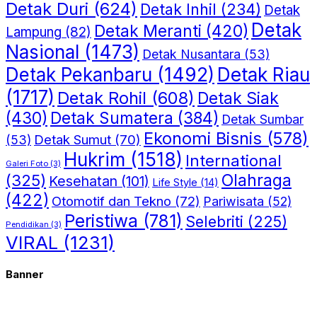
Detak Duri
(624)
Detak Inhil
(234)
Detak
Detak
Detak Meranti
(420)
Lampung
(82)
Nasional
(1473)
Detak Nusantara
(53)
Detak Riau
Detak Pekanbaru
(1492)
(1717)
Detak Rohil
(608)
Detak Siak
(430)
Detak Sumatera
(384)
Detak Sumbar
Ekonomi Bisnis
(578)
Detak Sumut
(70)
(53)
Hukrim
(1518)
International
Galeri Foto
(3)
(325)
Olahraga
Kesehatan
(101)
Life Style
(14)
(422)
Otomotif dan Tekno
(72)
Pariwisata
(52)
Peristiwa
(781)
Selebriti
(225)
Pendidikan
(3)
VIRAL
(1231)
Banner