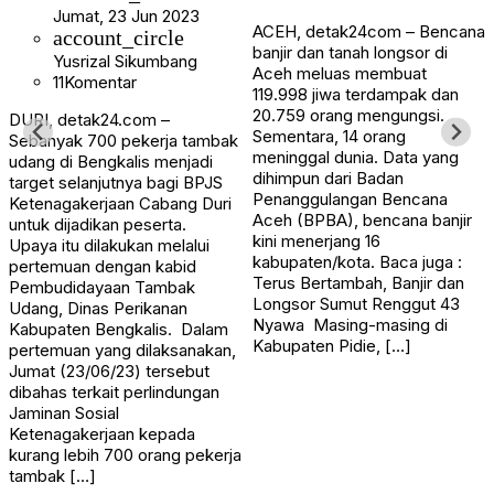
Jumat, 23 Jun 2023
ACEH, detak24com – Bencana
account_circle
banjir dan tanah longsor di
Yusrizal Sikumbang
Aceh meluas membuat
11
Komentar
119.998 jiwa terdampak dan
20.759 orang mengungsi.
DURI, detak24.com –
Sementara, 14 orang
Sebanyak 700 pekerja tambak
meninggal dunia. Data yang
udang di Bengkalis menjadi
dihimpun dari Badan
target selanjutnya bagi BPJS
Penanggulangan Bencana
Ketenagakerjaan Cabang Duri
Aceh (BPBA), bencana banjir
untuk dijadikan peserta.
kini menerjang 16
Upaya itu dilakukan melalui
kabupaten/kota. Baca juga :
pertemuan dengan kabid
Terus Bertambah, Banjir dan
Pembudidayaan Tambak
Longsor Sumut Renggut 43
Udang, Dinas Perikanan
Nyawa Masing-masing di
Kabupaten Bengkalis. Dalam
Kabupaten Pidie, […]
pertemuan yang dilaksanakan,
Jumat (23/06/23) tersebut
dibahas terkait perlindungan
Jaminan Sosial
Ketenagakerjaan kepada
kurang lebih 700 orang pekerja
tambak […]