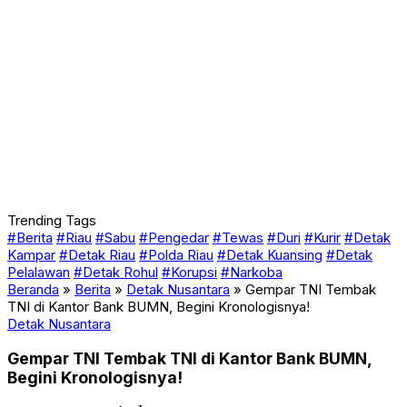
Trending Tags
#Berita
#Riau
#Sabu
#Pengedar
#Tewas
#Duri
#Kurir
#Detak
Kampar
#Detak Riau
#Polda Riau
#Detak Kuansing
#Detak
Pelalawan
#Detak Rohul
#Korupsi
#Narkoba
Beranda
»
Berita
»
Detak Nusantara
»
Gempar TNI Tembak
TNI di Kantor Bank BUMN, Begini Kronologisnya!
Detak Nusantara
Gempar TNI Tembak TNI di Kantor Bank BUMN,
Begini Kronologisnya!