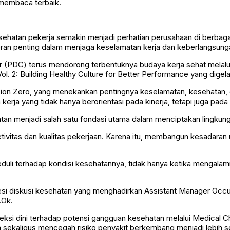
 membaca terbaik.
hatan pekerja semakin menjadi perhatian perusahaan di berbagai s
peran penting dalam menjaga keselamatan kerja dan keberlangsung
or (PDC) terus mendorong terbentuknya budaya kerja sehat melal
l. 2: Building Healthy Culture for Better Performance yang digela
sion Zero, yang menekankan pentingnya keselamatan, kesehatan, d
a yang tidak hanya berorientasi pada kinerja, tetapi juga pada k
 menjadi salah satu fondasi utama dalam menciptakan lingkunga
tivitas dan kualitas pekerjaan. Karena itu, membangun kesadaran
uli terhadap kondisi kesehatannya, tidak hanya ketika mengalami
si diskusi kesehatan yang menghadirkan Assistant Manager Occupa
.Ok.
teksi dini terhadap potensi gangguan kesehatan melalui Medical
sekaligus mencegah risiko penyakit berkembang menjadi lebih se