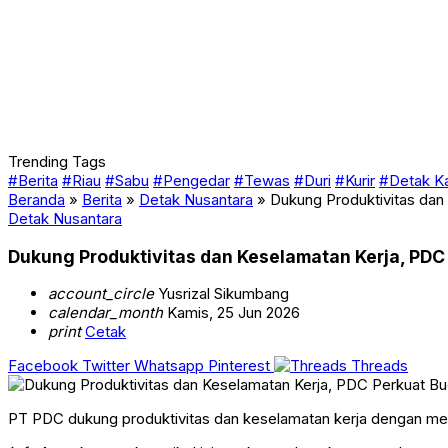
Trending Tags
#Berita
#Riau
#Sabu
#Pengedar
#Tewas
#Duri
#Kurir
#Detak K
Beranda
»
Berita
»
Detak Nusantara
»
Dukung Produktivitas dan
Detak Nusantara
Dukung Produktivitas dan Keselamatan Kerja, PDC
account_circle
Yusrizal Sikumbang
calendar_month
Kamis, 25 Jun 2026
print
Cetak
Facebook
Twitter
Whatsapp
Pinterest
Threads
PT PDC dukung produktivitas dan keselamatan kerja dengan memp