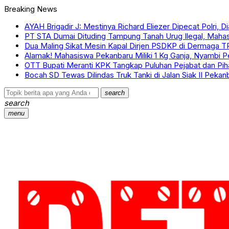
Breaking News
AYAH Brigadir J: Mestinya Richard Eliezer Dipecat Polri, 
PT STA Dumai Dituding Tampung Tanah Urug Ilegal, Mah
Dua Maling Sikat Mesin Kapal Dirjen PSDKP di Dermaga T
Alamak! Mahasiswa Pekanbaru Miliki 1 Kg Ganja, Nyambi 
OTT Bupati Meranti KPK Tangkap Puluhan Pejabat dan Pi
Bocah SD Tewas Dilindas Truk Tanki di Jalan Siak II Pekan
search
search
menu