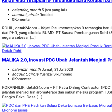
Kejati Riau Tetapkan 9 Tersangka Baru Korupsi Dana
calendar_month
5 jam yang lalu
account_circle
Redaksi
0
Komentar
ROHIL, detak24com – Kejati Riau menetapkan 9 tersangka baru kas
dari PHR, yang dikelola BUMD PT Sarana Pembangunan Rohil (S
negara sebesar […]
Detak Rohil
MALIKA 2.0, Inovasi PDC Ubah Jelantah Menjadi Pr
calendar_month
Jumat, 31 Jul 2026
account_circle
Yusrizal Sikumbang
0
Komentar
ROKANHILIR, detak24.com – PT Patra Drilling Contractor (PDC)
jelantah menjadi lilin aromaterapi dan sabun melalui program TJ
Bangko Bakti, Desa […]
Ekonomi Bisnis