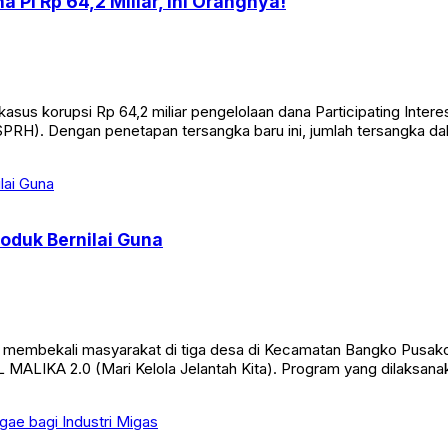
 PI Rp 64,2 Miliar, Ini Orangnya!
us korupsi Rp 64,2 miliar pengelolaan dana Participating Interes
PRH). Dengan penetapan tersangka baru ini, jumlah tersangka d
oduk Bernilai Guna
 membekali masyarakat di tiga desa di Kecamatan Bangko Pusako
SL MALIKA 2.0 (Mari Kelola Jelantah Kita). Program yang dilaksanak