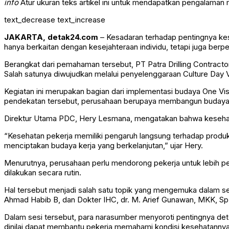
info
Atur ukuran teks artikel ini untuk mendapatkan pengalaman
text_decrease
text_increase
JAKARTA, detak24.com
– Kesadaran terhadap pentingnya kese
hanya berkaitan dengan kesejahteraan individu, tetapi juga ber
Berangkat dari pemahaman tersebut, PT Patra Drilling Contract
Salah satunya diwujudkan melalui penyelenggaraan Culture Day Vo
Kegiatan ini merupakan bagian dari implementasi budaya One Vi
pendekatan tersebut, perusahaan berupaya membangun budaya kerj
Direktur Utama PDC, Hery Lesmana, mengatakan bahwa kesehatan
“Kesehatan pekerja memiliki pengaruh langsung terhadap produk
menciptakan budaya kerja yang berkelanjutan,” ujar Hery.
Menurutnya, perusahaan perlu mendorong pekerja untuk lebih ped
dilakukan secara rutin.
Hal tersebut menjadi salah satu topik yang mengemuka dalam se
Ahmad Habib B, dan Dokter IHC, dr. M. Arief Gunawan, MKK, Sp
Dalam sesi tersebut, para narasumber menyoroti pentingnya de
dinilai dapat membantu pekerja memahami kondisi kesehatannya 