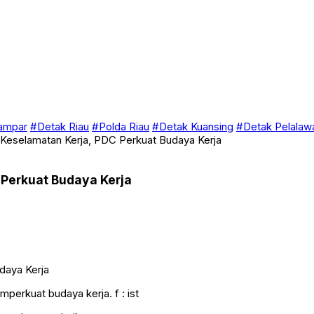
ampar
#Detak Riau
#Polda Riau
#Detak Kuansing
#Detak Pelalaw
 Keselamatan Kerja, PDC Perkuat Budaya Kerja
 Perkuat Budaya Kerja
erkuat budaya kerja. f : ist