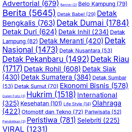
Advertorial
(679)
Belo Kampung
(79)
Banner
(2)
Berita
(5645)
Detak
Detak Babel
(29)
Detak Dumai
(1784)
Bengkalis
(763)
Detak Duri
(624)
Detak Inhil
(234)
Detak
Detak
Detak Meranti
(420)
Lampung
(82)
Nasional
(1473)
Detak Nusantara
(53)
Detak Riau
Detak Pekanbaru
(1492)
(1717)
Detak Rohil
(608)
Detak Siak
(430)
Detak Sumatera
(384)
Detak Sumbar
Ekonomi Bisnis
(578)
Detak Sumut
(70)
(53)
Hukrim
(1518)
International
Galeri Foto
(3)
(325)
Olahraga
Kesehatan
(101)
Life Style
(14)
(422)
Otomotif dan Tekno
(72)
Pariwisata
(52)
Peristiwa
(781)
Selebriti
(225)
Pendidikan
(3)
VIRAL
(1231)