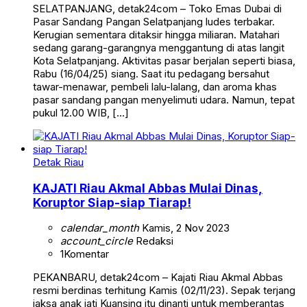
SELATPANJANG, detak24com – Toko Emas Dubai di
Pasar Sandang Pangan Selatpanjang ludes terbakar.
Kerugian sementara ditaksir hingga miliaran. Matahari
sedang garang-garangnya menggantung di atas langit
Kota Selatpanjang. Aktivitas pasar berjalan seperti biasa,
Rabu (16/04/25) siang. Saat itu pedagang bersahut
tawar-menawar, pembeli lalu-lalang, dan aroma khas
pasar sandang pangan menyelimuti udara. Namun, tepat
pukul 12.00 WIB, […]
Detak Riau
KAJATI Riau Akmal Abbas Mulai Dinas,
Koruptor Siap-siap Tiarap!
calendar_month
Kamis, 2 Nov 2023
account_circle
Redaksi
1
Komentar
PEKANBARU, detak24com – Kajati Riau Akmal Abbas
resmi berdinas terhitung Kamis (02/11/23). Sepak terjang
jaksa anak jati Kuansing itu dinanti untuk memberantas