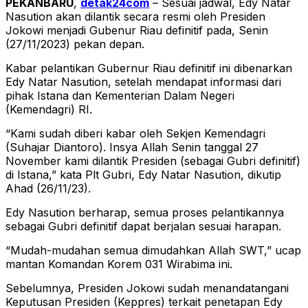
PEKANBARU
,
detak24com
– Sesuai jadwal, Edy Natar
Nasution akan dilantik secara resmi oleh Presiden
Jokowi menjadi Gubenur Riau definitif pada, Senin
(27/11/2023) pekan depan.
Kabar pelantikan Gubernur Riau definitif ini dibenarkan
Edy Natar Nasution, setelah mendapat informasi dari
pihak Istana dan Kementerian Dalam Negeri
(Kemendagri) RI.
“Kami sudah diberi kabar oleh Sekjen Kemendagri
(Suhajar Diantoro). Insya Allah Senin tanggal 27
November kami dilantik Presiden (sebagai Gubri definitif)
di Istana,” kata Plt Gubri, Edy Natar Nasution, dikutip
Ahad (26/11/23).
Edy Nasution berharap, semua proses pelantikannya
sebagai Gubri definitif dapat berjalan sesuai harapan.
“Mudah-mudahan semua dimudahkan Allah SWT,” ucap
mantan Komandan Korem 031 Wirabima ini.
Sebelumnya, Presiden Jokowi sudah menandatangani
Keputusan Presiden (Keppres) terkait penetapan Edy