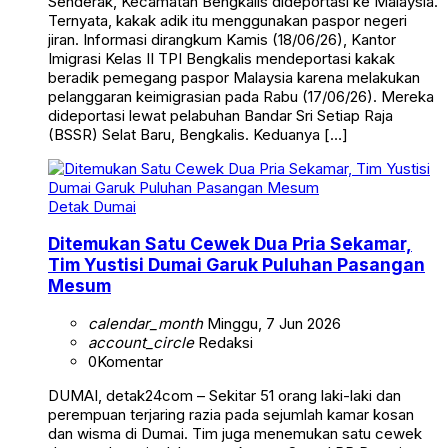
Senderak, Kecamatan Bengkalis dideportasi ke Malaysia.
Ternyata, kakak adik itu menggunakan paspor negeri
jiran. Informasi dirangkum Kamis (18/06/26), Kantor
Imigrasi Kelas II TPI Bengkalis mendeportasi kakak
beradik pemegang paspor Malaysia karena melakukan
pelanggaran keimigrasian pada Rabu (17/06/26). Mereka
dideportasi lewat pelabuhan Bandar Sri Setiap Raja
(BSSR) Selat Baru, Bengkalis. Keduanya […]
Detak Dumai
Ditemukan Satu Cewek Dua Pria Sekamar,
Tim Yustisi Dumai Garuk Puluhan Pasangan
Mesum
calendar_month
Minggu, 7 Jun 2026
account_circle
Redaksi
0
Komentar
DUMAI, detak24com – Sekitar 51 orang laki-laki dan
perempuan terjaring razia pada sejumlah kamar kosan
dan wisma di Dumai. Tim juga menemukan satu cewek