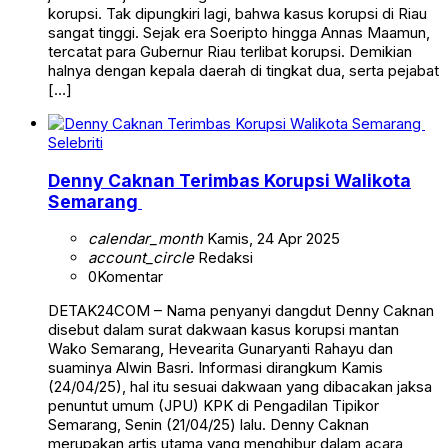
korupsi. Tak dipungkiri lagi, bahwa kasus korupsi di Riau
sangat tinggi. Sejak era Soeripto hingga Annas Maamun,
tercatat para Gubernur Riau terlibat korupsi. Demikian
halnya dengan kepala daerah di tingkat dua, serta pejabat
[…]
Selebriti
Denny Caknan Terimbas Korupsi Walikota
Semarang
calendar_month
Kamis, 24 Apr 2025
account_circle
Redaksi
0
Komentar
DETAK24COM – Nama penyanyi dangdut Denny Caknan
disebut dalam surat dakwaan kasus korupsi mantan
Wako Semarang, Hevearita Gunaryanti Rahayu dan
suaminya Alwin Basri. Informasi dirangkum Kamis
(24/04/25), hal itu sesuai dakwaan yang dibacakan jaksa
penuntut umum (JPU) KPK di Pengadilan Tipikor
Semarang, Senin (21/04/25) lalu. Denny Caknan
merupakan artis utama yang menghibur dalam acara