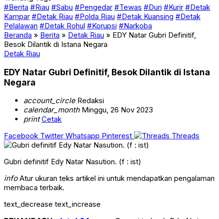
#Berita
#Riau
#Sabu
#Pengedar
#Tewas
#Duri
#Kurir
#Detak
Kampar
#Detak Riau
#Polda Riau
#Detak Kuansing
#Detak
Pelalawan
#Detak Rohul
#Korupsi
#Narkoba
Beranda
»
Berita
»
Detak Riau
»
EDY Natar Gubri Definitif,
Besok Dilantik di Istana Negara
Detak Riau
EDY Natar Gubri Definitif, Besok Dilantik di Istana
Negara
account_circle
Redaksi
calendar_month
Minggu, 26 Nov 2023
print
Cetak
Facebook
Twitter
Whatsapp
Pinterest
Threads
Gubri definitif Edy Natar Nasution. (f : ist)
info
Atur ukuran teks artikel ini untuk mendapatkan pengalaman
membaca terbaik.
text_decrease
text_increase