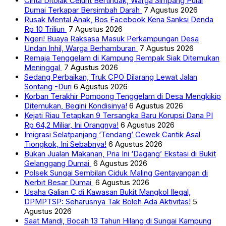
Cinta Ditolak Celurit Bertindak, Warga Simpang Pulai
Dumai Terkapar Bersimbah Darah
7 Agustus 2026
Rusak Mental Anak, Bos Facebook Kena Sanksi Denda
Rp 10 Triliun
7 Agustus 2026
Ngeri! Buaya Raksasa Masuk Perkampungan Desa
Undan Inhil, Warga Berhamburan
7 Agustus 2026
Remaja Tenggelam di Kampung Rempak Siak Ditemukan
Meninggal
7 Agustus 2026
Sedang Perbaikan, Truk CPO Dilarang Lewat Jalan
Sontang -Duri
6 Agustus 2026
Korban Terakhir Pompong Tenggelam di Desa Mengkikip
Ditemukan, Begini Kondisinya!
6 Agustus 2026
Kejati Riau Tetapkan 9 Tersangka Baru Korupsi Dana PI
Rp 64,2 Miliar, Ini Orangnya!
6 Agustus 2026
Imigrasi Selatpanjang ‘Tendang’ Cewek Cantik Asal
Tiongkok, Ini Sebabnya!
6 Agustus 2026
Bukan Jualan Makanan, Pria Ini ‘Dagang’ Ekstasi di Bukit
Gelanggang Dumai
6 Agustus 2026
Polsek Sungai Sembilan Ciduk Maling Gentayangan di
Nerbit Besar Dumai
6 Agustus 2026
Usaha Galian C di Kawasan Bukit Mangkol Ilegal,
DPMPTSP: Seharusnya Tak Boleh Ada Aktivitas!
5
Agustus 2026
Saat Mandi, Bocah 13 Tahun Hilang di Sungai Kampung