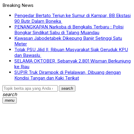
Breaking News
Pengedar Bertato Terjun ke Sumur di Kampar, BB Ekstasi
90 Butir Dalam Boneka
PENANGKAPAN Narkoba di Bengkalis Terbaru : Polisi
Bongkar Sindikat Sabu di Talang Muandau
Kawasan Jabodetabek Dikepung Banjir Setinggi Satu
Meter
Tolak PSU Jilid II, Ribuan Masyarakat Siak Geruduk KPU
dan Bawaslu
SELAMA OKTOBER, Sebanyak 2.801 Wisman Berkunjung
ke Riau
SUPIR Truk Dirampok di Pelalawan, Dibuang dengan
Kondisi Tangan dan Kaki Terikat
search
search
menu