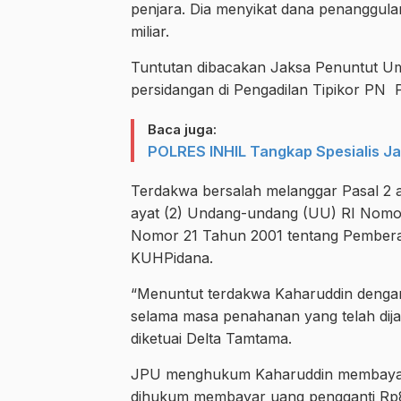
penjara. Dia menyikat dana penanggula
miliar.
Tuntutan dibacakan Jaksa Penuntut U
persidangan di Pengadilan Tipikor PN P
Baca juga:
POLRES INHIL Tangkap Spesialis Ja
Terdakwa bersalah melanggar Pasal 2 aya
ayat (2) Undang-undang (UU) RI Nomo
Nomor 21 Tahun 2001 tentang Pemberant
KUHPidana.
“Menuntut terdakwa Kaharuddin dengan 
selama masa penahanan yang telah dija
diketuai Delta Tamtama.
JPU menghukum Kaharuddin membayar d
dihukum membayar uang pengganti Rp82