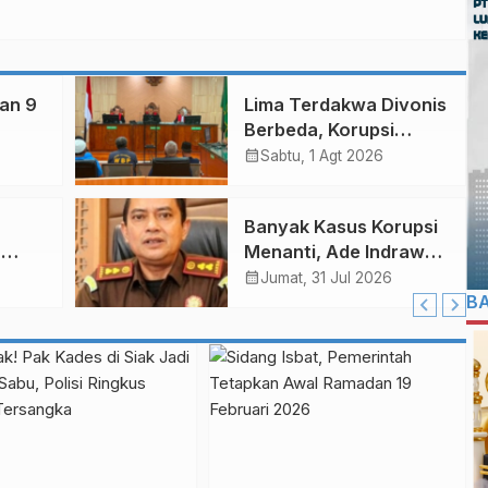
kan 9
Lima Terdakwa Divonis
Berbeda, Korupsi
p
Kupedes BRI Perawang
calendar_month
Sabtu, 1 Agt 2026
Rp 14,62 Miliar
Banyak Kasus Korupsi
a
Menanti, Ade Indrawan
u
Dipercaya Jabat Kajari
calendar_month
Jumat, 31 Jul 2026
Bengkalis
B