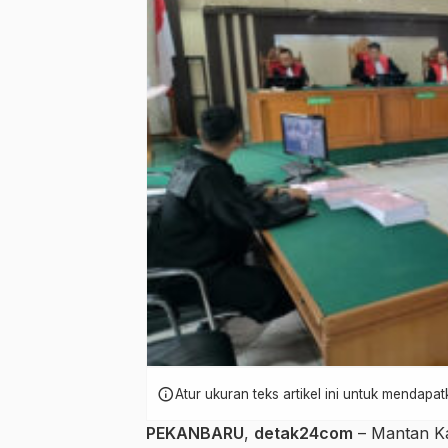
info
Atur ukuran teks artikel ini untuk mendap
PEKANBARU
,
detak24com
– Mantan Ka