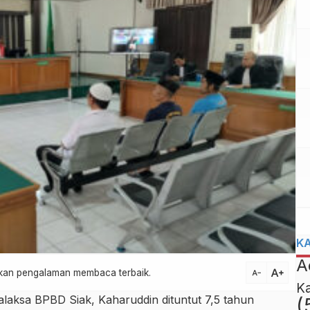
K
A
text_increase
atkan pengalaman membaca terbaik.
text_decrease
K
laksa BPBD Siak, Kaharuddin dituntut 7,5 tahun
(