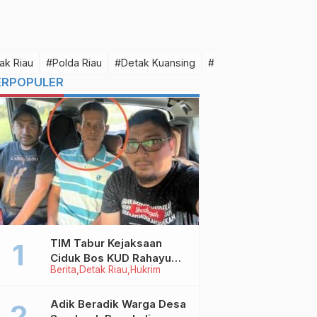
ak Riau
#Polda Riau
#Detak Kuansing
#Detak Pelalawan
#D
ERPOPULER
TIM Tabur Kejaksaan
Ciduk Bos KUD Rahayu
Berita
Detak Riau
Hukrim
Makmur Inhu di Kalbar,
Terpidana Kredit Fiktif
Rp2,8 M
Adik Beradik Warga Desa