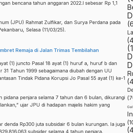
ngan bencana tahun anggaran 2022.l sebesar Rp 1,1
B
D
mum (JPU) Rahmat Zulfikar, dan Surya Perdana pada
(
ekanbaru, Selasa (11/03/25).
L
(
(
mbret Remaja di Jalan Trimas Tembilahan
D
t (1) juncto Pasal 18 ayat (1) huruf a, huruf b dan
D
r 31 Tahun 1999 sebagaimana diubah dengan UU
R
asan Tindak Pidana Korupsi Jo Pasal 55 ayat (1) ke-1
(
De
pidana penjara selama 7 tahun dan 6 bulan, dikurangi
(7
lankan,” ujar JPU di hadapan majelis hakim yang
Gal
I
(1
enda Rp300 juta subsidair 6 bulan kurungan. Ia juga
(
9.816.063 subsider selama 4 tahun penjara.