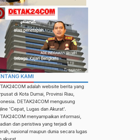
Belo Kampung
Berita
Detak Dumai
Detak Riau
Pengedar Sabu Tercidu
SEKDA INDRA Gunawan
di Hotel Jalan Cempeda
Didapuk Nahkodai
Dumai, Segini Barbukny
calendar_month
Senin, 24 Feb 2025
Paguyuban ‘Oghang
calendar_month
Minggu, 29 Jan 2023
Ocu’ Kota Dumai
ENTANG KAMI
TAK24COM adalah website berita yang
rpusat di Kota Dumai, Provinsi Riau,
donesia. DETAK24COM mengusung
gline 'Cepat, Lugas dan Akurat'.
TAK24COM menyampaikan informasi,
adian dan peristiwa yang terjadi di
erah, nasional maupun dunia secara lugas
n akurat.