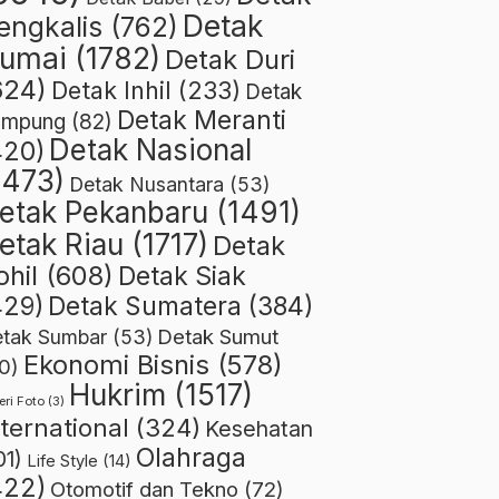
Detak
engkalis
(762)
umai
(1782)
Detak Duri
624)
Detak Inhil
(233)
Detak
Detak Meranti
ampung
(82)
Detak Nasional
420)
1473)
Detak Nusantara
(53)
etak Pekanbaru
(1491)
etak Riau
(1717)
Detak
ohil
(608)
Detak Siak
429)
Detak Sumatera
(384)
Detak Sumut
tak Sumbar
(53)
Ekonomi Bisnis
(578)
0)
Hukrim
(1517)
eri Foto
(3)
nternational
(324)
Kesehatan
Olahraga
01)
Life Style
(14)
422)
Otomotif dan Tekno
(72)