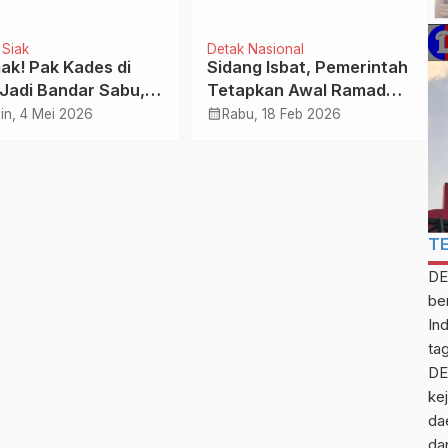
 Siak
Detak Nasional
ak! Pak Kades di
Sidang Isbat, Pemerintah
 Jadi Bandar Sabu,
Tetapkan Awal Ramadan
si Ringkus Empat
19 Februari 2026
calendar_month
in, 4 Mei 2026
Rabu, 18 Feb 2026
angka
T
DE
be
In
ta
DE
kej
da
da