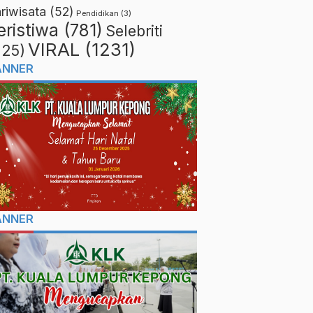
riwisata
(52)
Pendidikan
(3)
eristiwa
(781)
Selebriti
VIRAL
(1231)
225)
ANNER
ANNER