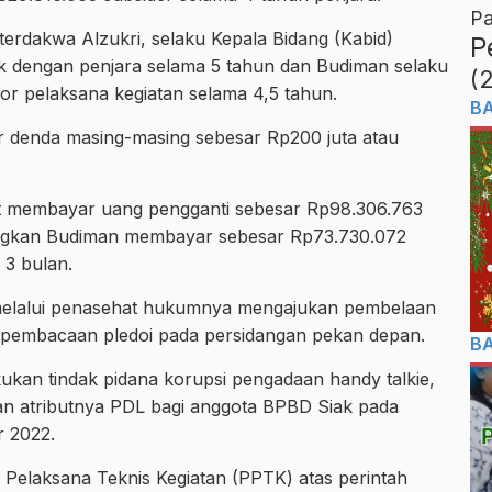
Pa
terdakwa Alzukri, selaku Kepala Bidang (Kabid)
P
ak dengan penjara selama 5 tahun dan Budiman selaku
(
or pelaksana kegiatan selama 4,5 tahun.
B
r denda masing-masing sebesar Rp200 juta atau
t membayar uang pengganti sebesar Rp98.306.763
dangkan Budiman membayar sebesar Rp73.730.072
 3 bulan.
 melalui penasehat hukumnya mengajukan pembelaan
n pembacaan pledoi pada persidangan pekan depan.
B
kukan tindak pidana korupsi pengadaan handy talkie,
dan atributnya PDL bagi anggota BPBD Siak pada
 2022.
Pelaksana Teknis Kegiatan (PPTK) atas perintah