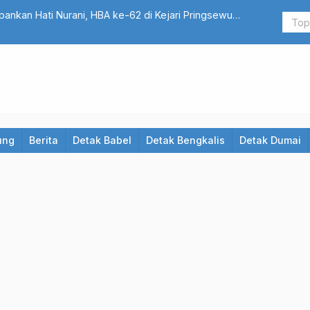
nkan Hati Nurani, HBA ke-62 di Kejari Pringsewu
KAPOLSEK K
Kronologiny
ung
Berita
Detak Babel
Detak Bengkalis
Detak Dumai