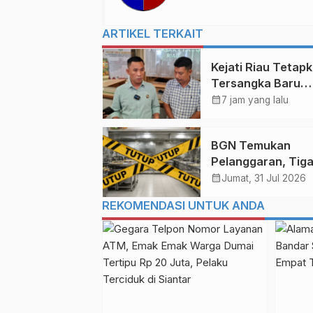
ARTIKEL TERKAIT
Kejati Riau Tetap
Tersangka Baru
Korupsi Dana PI R
calendar_month
7 jam yang lalu
64,2 Miliar, Ini
Orangnya!
BGN Temukan
Pelanggaran, Tig
Dapur MBG di Ria
calendar_month
Jumat, 31 Jul 2026
Ditutup
REKOMENDASI UNTUK ANDA