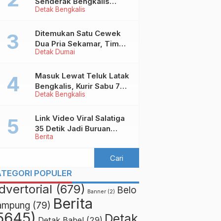
Senderak Bengkalis
Detak Bengkalis
‘Ditendang’ ke Malaysia,
Ini Sebabnya!
Ditemukan Satu Cewek
Dua Pria Sekamar, Tim
Detak Dumai
Yustisi Dumai Garuk
Puluhan Pasangan
Mesum
Masuk Lewat Teluk Latak
Bengkalis, Kurir Sabu 7
Detak Bengkalis
Kilo Diringkus di
Pekanbaru
Link Video Viral Salatiga
35 Detik Jadi Buruan
Berita
Netizen
ATEGORI POPULER
dvertorial
(679)
Belo
Banner
(2)
Berita
ampung
(79)
5645)
Detak
Detak Babel
(29)