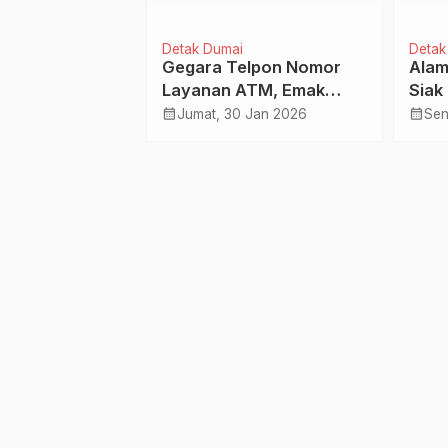
Detak Dumai
Detak
m maximus quis
Gegara Telpon Nomor
Alam
Layanan ATM, Emak
Siak
Mar 2015
Emak Warga Dumai
Poli
calendar_month
calendar_month
Jumat, 30 Jan 2026
Sen
Tertipu Rp 20 Juta,
Ters
Pelaku Terciduk di
Siantar