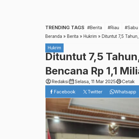
TRENDING TAGS
#Berita
#Riau
#Sabu
Beranda
»
Berita
»
Hukrim
»
Dituntut 7,5 Tahun,
Hukrim
Dituntut 7,5 Tahun
Bencana Rp 1,1 Mili
account_circle
calendar_month
print
Redaksi
Selasa, 11 Mar 2025
Cetak
Facebook
Twitter
Whatsapp