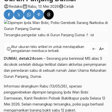
account_circle
calendar_month
print
Redaksi
Rabu, 13 Mei 2026
Cetak
Tersangka pengedar sabu di Gurun Panjang Dumai. f : ist
Atur ukuran teks artikel ini untuk mendapatkan
text_increase
info
text_decrease
pengalaman membaca terbaik.
DUMAI
,
detak24com
– Seorang pria berinisial MS alias S
dicokok setelah diduga terlibat dalam aktivitas penyimpanan
dan peredaran sabu di sebuah rumah Jalan Utama Kelurahan
Gurun Panjang, Dumai.
Informasi dirangkum Rabu (13/05/26), operasi
penggerebekan dipimpin langsung Ipda Wan Bobi
Darmawan, Kanit Reskrim Polsek Bukitkapur pada Selasa 12
Mei 2026. Selain menangkap tersangka, polisi juga berhasil
mengamankan barang bukti sabu 12 paket.