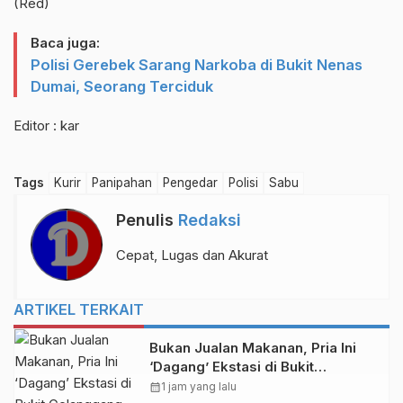
(Red)
Baca juga:
Polisi Gerebek Sarang Narkoba di Bukit Nenas
Dumai, Seorang Terciduk
Editor : kar
Tags
Kurir
Panipahan
Pengedar
Polisi
Sabu
Penulis
Redaksi
Cepat, Lugas dan Akurat
ARTIKEL TERKAIT
Bukan Jualan Makanan, Pria Ini
‘Dagang’ Ekstasi di Bukit
Gelanggang Dumai
calendar_month
1 jam yang lalu