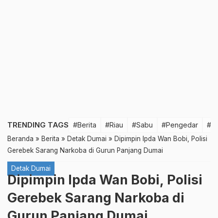
TRENDING TAGS
#Berita
#Riau
#Sabu
#Pengedar
#T
Beranda
»
Berita
»
Detak Dumai
»
Dipimpin Ipda Wan Bobi, Polisi
Gerebek Sarang Narkoba di Gurun Panjang Dumai
Detak Dumai
Dipimpin Ipda Wan Bobi, Polisi
Gerebek Sarang Narkoba di
Gurun Panjang Dumai