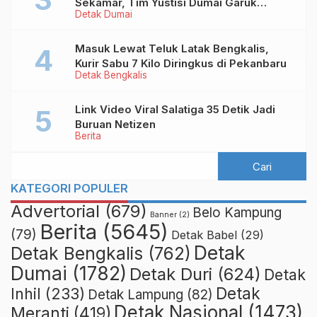
Sekamar, Tim Yustisi Dumai Garuk
Detak Dumai
Puluhan Pasangan Mesum
Masuk Lewat Teluk Latak Bengkalis,
Kurir Sabu 7 Kilo Diringkus di Pekanbaru
Detak Bengkalis
Link Video Viral Salatiga 35 Detik Jadi
Buruan Netizen
Berita
KATEGORI POPULER
Advertorial
(679)
Belo Kampung
Banner
(2)
Berita
(5645)
(79)
Detak Babel
(29)
Detak
Detak Bengkalis
(762)
Dumai
(1782)
Detak Duri
(624)
Detak
Detak
Inhil
(233)
Detak Lampung
(82)
Detak Nasional
(1473)
Meranti
(419)