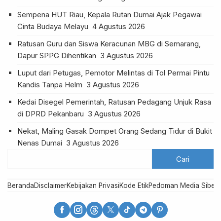
Sempena HUT Riau, Kepala Rutan Dumai Ajak Pegawai
Cinta Budaya Melayu
4 Agustus 2026
Ratusan Guru dan Siswa Keracunan MBG di Semarang,
Dapur SPPG Dihentikan
3 Agustus 2026
Luput dari Petugas, Pemotor Melintas di Tol Permai Pintu
Kandis Tanpa Helm
3 Agustus 2026
Kedai Disegel Pemerintah, Ratusan Pedagang Unjuk Rasa
di DPRD Pekanbaru
3 Agustus 2026
Nekat, Maling Gasak Dompet Orang Sedang Tidur di Bukit
Nenas Dumai
3 Agustus 2026
Beranda
Disclaimer
Kebijakan Privasi
Kode Etik
Pedoman Media Siber
R