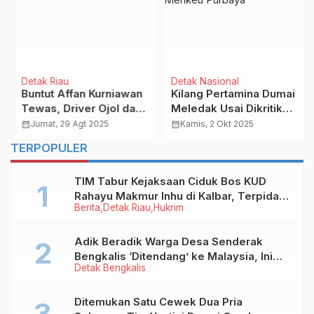
Detak Riau
Detak Nasional
Buntut Affan Kurniawan
Kilang Pertamina Dumai
Tewas, Driver Ojol dan
Meledak Usai Dikritik
Mahasiswa Kepung
Menkeu Purbaya
calendar_month
Jumat, 29 Agt 2025
calendar_month
Kamis, 2 Okt 2025
Mapolda Riau
TERPOPULER
TIM Tabur Kejaksaan Ciduk Bos KUD
Rahayu Makmur Inhu di Kalbar, Terpidana
Berita
Detak Riau
Hukrim
Kredit Fiktif Rp2,8 M
Adik Beradik Warga Desa Senderak
Bengkalis ‘Ditendang’ ke Malaysia, Ini
Detak Bengkalis
Sebabnya!
Ditemukan Satu Cewek Dua Pria