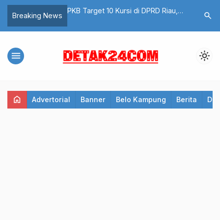
daraan Mahal Isi
PKB Target 10 Kursi di DPRD Riau,
Kericuha
search
Breaking News
iteria Terbaru Alokasi
Simak Triknya!
Kembalik
menu
light_mode
home
Advertorial
Banner
Belo Kampung
Berita
Det