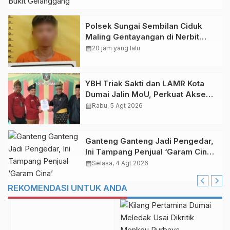
Polsek Sungai Sembilan Ciduk
Maling Gentayangan di Nerbit
Besar Dumai
calendar_month
20 jam yang lalu
YBH Triak Sakti dan LAMR Kota
Dumai Jalin MoU, Perkuat Akses
Bantuan Hukum bagi Masyarakat
calendar_month
Rabu, 5 Agt 2026
Kurang Mampu
Ganteng Ganteng Jadi Pengedar,
Ini Tampang Penjual ‘Garam Cina’
di Baganbesar Timur
calendar_month
Selasa, 4 Agt 2026
REKOMENDASI UNTUK ANDA