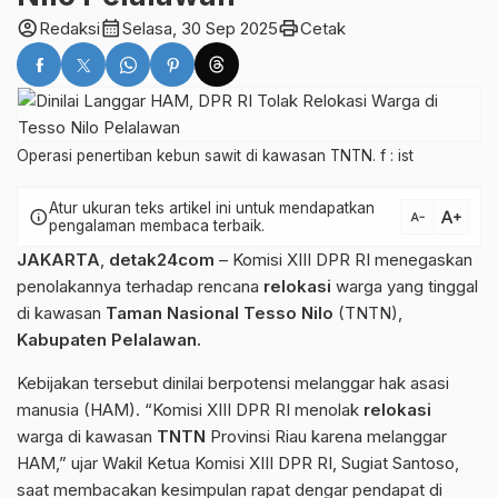
account_circle
calendar_month
print
Redaksi
Selasa, 30 Sep 2025
Cetak
Operasi penertiban kebun sawit di kawasan TNTN. f : ist
Atur ukuran teks artikel ini untuk mendapatkan
text_increase
info
text_decrease
pengalaman membaca terbaik.
JAKARTA
,
detak24com
– Komisi XIII DPR RI menegaskan
penolakannya terhadap rencana
relokasi
warga yang tinggal
di kawasan
Taman Nasional Tesso Nilo
(TNTN),
Kabupaten Pelalawan.
Kebijakan tersebut dinilai berpotensi melanggar hak asasi
manusia (HAM). “Komisi XIII DPR RI menolak
relokasi
warga di kawasan
TNTN
Provinsi Riau karena melanggar
HAM,” ujar Wakil Ketua Komisi XIII DPR RI, Sugiat Santoso,
saat membacakan kesimpulan rapat dengar pendapat di