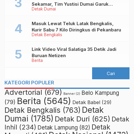
Sekamar, Tim Yustisi Dumai Garuk
Detak Dumai
Puluhan Pasangan Mesum
Masuk Lewat Teluk Latak Bengkalis,
Kurir Sabu 7 Kilo Diringkus di Pekanbaru
Detak Bengkalis
Link Video Viral Salatiga 35 Detik Jadi
Buruan Netizen
Berita
KATEGORI POPULER
Advertorial
(679)
Belo Kampung
Banner
(2)
Berita
(5645)
(79)
Detak Babel
(29)
Detak
Detak Bengkalis
(763)
Dumai
(1785)
Detak Duri
(625)
Detak
Detak
Inhil
(234)
Detak Lampung
(82)