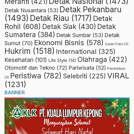
Detak Nasional
(1473)
Meranti
(421)
Detak Pekanbaru
Detak Nusantara
(53)
Detak Riau
(1717)
(1493)
Detak
Rohil
(608)
Detak Siak
(430)
Detak
Sumatera
(384)
Detak
Detak Sumbar
(53)
Ekonomi Bisnis
(578)
Sumut
(70)
Galeri Foto
(3)
Hukrim
(1518)
International
(325)
Olahraga
(422)
Kesehatan
(101)
Life Style
(14)
Otomotif dan Tekno
(72)
Pariwisata
(52)
Pendidikan
VIRAL
Peristiwa
(782)
Selebriti
(225)
(3)
(1231)
BANNER