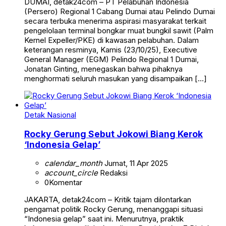
DUMAI, detak24com – PT Pelabuhan Indonesia
(Persero) Regional 1 Cabang Dumai atau Pelindo Dumai
secara terbuka menerima aspirasi masyarakat terkait
pengelolaan terminal bongkar muat bungkil sawit (Palm
Kernel Expeller/PKE) di kawasan pelabuhan. Dalam
keterangan resminya, Kamis (23/10/25), Executive
General Manager (EGM) Pelindo Regional 1 Dumai,
Jonatan Ginting, menegaskan bahwa pihaknya
menghormati seluruh masukan yang disampaikan […]
Detak Nasional
Rocky Gerung Sebut Jokowi Biang Kerok
‘Indonesia Gelap’
calendar_month
Jumat, 11 Apr 2025
account_circle
Redaksi
0
Komentar
JAKARTA, detak24com – Kritik tajam dilontarkan
pengamat politik Rocky Gerung, menanggapi situasi
“Indonesia gelap” saat ini. Menurutnya, praktik