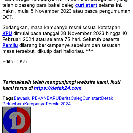
telah dipasang para bakal caleg
curi start
selama ini.
Yakni, mulai 5 November 2023 atau pasca pengumuman
DCT.
Sedangkan, masa kampanye resmi sesuai ketetapan
KPU
dimulai pada tanggal 28 November 2023 hingga 10
Februari 2024 atau selama 75 hari. Seluruh peserta
Pemilu
dilarang berkampanye sebelum dan sesudah
masa tersebut, dikutip dari halloriau. ***
Editor : Kar
Terimakasih telah mengunjungi website kami. Ikuti
kami terus di
https://detak24.com
Tags
Bawaslu PEKANBARU
Berita
Caleg
Curi start
Detak
Pekanbaru
Kampanye
Pemilu 2024