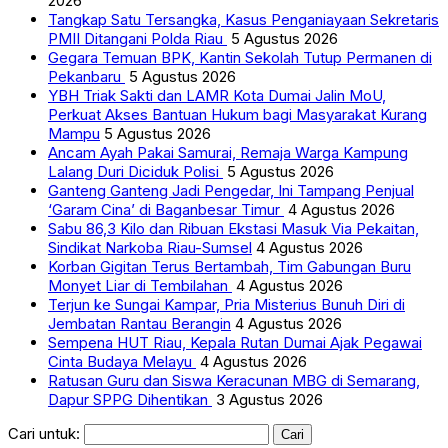
2026
Tangkap Satu Tersangka, Kasus Penganiayaan Sekretaris
PMII Ditangani Polda Riau
5 Agustus 2026
Gegara Temuan BPK, Kantin Sekolah Tutup Permanen di
Pekanbaru
5 Agustus 2026
YBH Triak Sakti dan LAMR Kota Dumai Jalin MoU,
Perkuat Akses Bantuan Hukum bagi Masyarakat Kurang
Mampu
5 Agustus 2026
Ancam Ayah Pakai Samurai, Remaja Warga Kampung
Lalang Duri Diciduk Polisi
5 Agustus 2026
Ganteng Ganteng Jadi Pengedar, Ini Tampang Penjual
‘Garam Cina’ di Baganbesar Timur
4 Agustus 2026
Sabu 86,3 Kilo dan Ribuan Ekstasi Masuk Via Pekaitan,
Sindikat Narkoba Riau-Sumsel
4 Agustus 2026
Korban Gigitan Terus Bertambah, Tim Gabungan Buru
Monyet Liar di Tembilahan
4 Agustus 2026
Terjun ke Sungai Kampar, Pria Misterius Bunuh Diri di
Jembatan Rantau Berangin
4 Agustus 2026
Sempena HUT Riau, Kepala Rutan Dumai Ajak Pegawai
Cinta Budaya Melayu
4 Agustus 2026
Ratusan Guru dan Siswa Keracunan MBG di Semarang,
Dapur SPPG Dihentikan
3 Agustus 2026
Cari untuk: