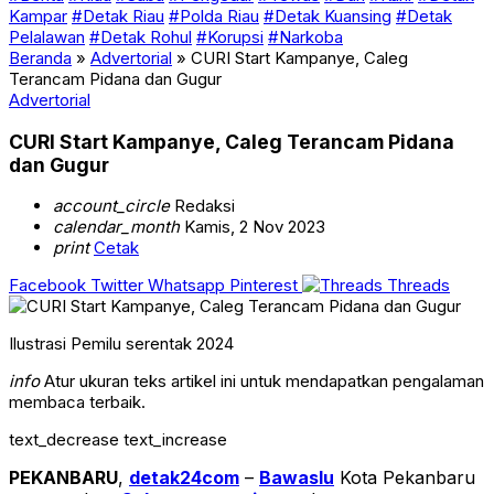
Kampar
#Detak Riau
#Polda Riau
#Detak Kuansing
#Detak
Pelalawan
#Detak Rohul
#Korupsi
#Narkoba
Beranda
»
Advertorial
»
CURI Start Kampanye, Caleg
Terancam Pidana dan Gugur
Advertorial
CURI Start Kampanye, Caleg Terancam Pidana
dan Gugur
account_circle
Redaksi
calendar_month
Kamis, 2 Nov 2023
print
Cetak
Facebook
Twitter
Whatsapp
Pinterest
Threads
Ilustrasi Pemilu serentak 2024
info
Atur ukuran teks artikel ini untuk mendapatkan pengalaman
membaca terbaik.
text_decrease
text_increase
PEKANBARU
,
detak24com
–
Bawaslu
Kota Pekanbaru