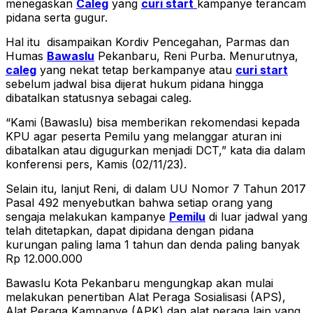
menegaskan
Caleg
yang
curi start
kampanye terancam
pidana serta gugur.
Hal itu disampaikan Kordiv Pencegahan, Parmas dan
Humas
Bawaslu
Pekanbaru, Reni Purba. Menurutnya,
caleg
yang nekat tetap berkampanye atau
curi start
sebelum jadwal bisa dijerat hukum pidana hingga
dibatalkan statusnya sebagai caleg.
“Kami (Bawaslu) bisa memberikan rekomendasi kepada
KPU agar peserta Pemilu yang melanggar aturan ini
dibatalkan atau digugurkan menjadi DCT,” kata dia dalam
konferensi pers, Kamis (02/11/23).
Selain itu, lanjut Reni, di dalam UU Nomor 7 Tahun 2017
Pasal 492 menyebutkan bahwa setiap orang yang
sengaja melakukan kampanye
Pemilu
di luar jadwal yang
telah ditetapkan, dapat dipidana dengan pidana
kurungan paling lama 1 tahun dan denda paling banyak
Rp 12.000.000
Bawaslu Kota Pekanbaru mengungkap akan mulai
melakukan penertiban Alat Peraga Sosialisasi (APS),
Alat Peraga Kampanye (APK) dan alat peraga lain yang