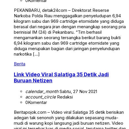
0
Komentar
PEKANBARU, detak24com – Direktorat Reserse
Narkoba Polda Riau menggagalkan penyeludupan 6,94
kilogram sabu dan 969 cartridge etomidate yang diduga
berasal dari negara jiran dengan menangkap seorang pria
berinisial IM (24) di Pekanbaru. “Tim berhasil
mengamankan seorang tersangka berikut barang bukti
6,94 kilogram sabu dan 969 cartridge etomidate yang
diduga merupakan bagian dari jaringan penyelundupan
narkotika […]
Berita
Link Video Viral Salatiga 35 Detik Jadi
Buruan Netizen
calendar_month
Sabtu, 27 Nov 2021
account_circle
Redaksi
0
Komentar
Beritapojok.com – Video viral Salatiga 35 detik berisikan
adegan tak senonoh yang dilakukan sepasang muda-
mudi di warung kopi langsung jadi buruan netizen. Video
viral ini tersebar luas di media sosial, terutama twitter dan