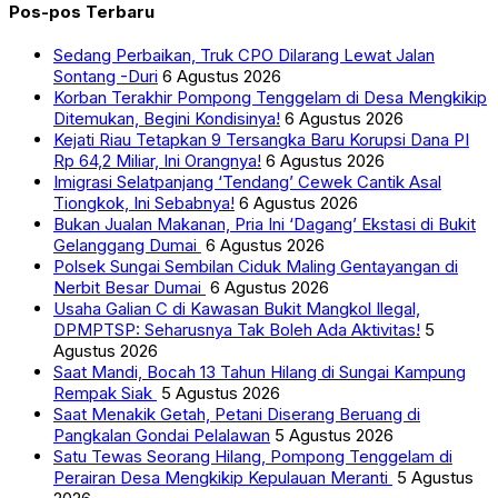
Pos-pos Terbaru
Sedang Perbaikan, Truk CPO Dilarang Lewat Jalan
Sontang -Duri
6 Agustus 2026
Korban Terakhir Pompong Tenggelam di Desa Mengkikip
Ditemukan, Begini Kondisinya!
6 Agustus 2026
Kejati Riau Tetapkan 9 Tersangka Baru Korupsi Dana PI
Rp 64,2 Miliar, Ini Orangnya!
6 Agustus 2026
Imigrasi Selatpanjang ‘Tendang’ Cewek Cantik Asal
Tiongkok, Ini Sebabnya!
6 Agustus 2026
Bukan Jualan Makanan, Pria Ini ‘Dagang’ Ekstasi di Bukit
Gelanggang Dumai
6 Agustus 2026
Polsek Sungai Sembilan Ciduk Maling Gentayangan di
Nerbit Besar Dumai
6 Agustus 2026
Usaha Galian C di Kawasan Bukit Mangkol Ilegal,
DPMPTSP: Seharusnya Tak Boleh Ada Aktivitas!
5
Agustus 2026
Saat Mandi, Bocah 13 Tahun Hilang di Sungai Kampung
Rempak Siak
5 Agustus 2026
Saat Menakik Getah, Petani Diserang Beruang di
Pangkalan Gondai Pelalawan
5 Agustus 2026
Satu Tewas Seorang Hilang, Pompong Tenggelam di
Perairan Desa Mengkikip Kepulauan Meranti
5 Agustus