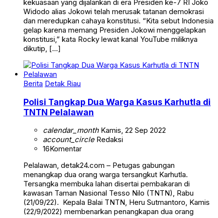
kekuasaan yang dijalankan di era Presiden ke-7 RI Joko
Widodo alias Jokowi telah merusak tatanan demokrasi
dan meredupkan cahaya konstitusi. “Kita sebut Indonesia
gelap karena memang Presiden Jokowi menggelapkan
konstitusi,” kata Rocky lewat kanal YouTube miliknya
dikutip, […]
Berita
Detak Riau
Polisi Tangkap Dua Warga Kasus Karhutla di
TNTN Pelalawan
calendar_month
Kamis, 22 Sep 2022
account_circle
Redaksi
16
Komentar
Pelalawan, detak24.com – Petugas gabungan
menangkap dua orang warga tersangkut Karhutla.
Tersangka membuka lahan disertai pembakaran di
kawasan Taman Nasional Tesso Nilo (TNTN), Rabu
(21/09/22). Kepala Balai TNTN, Heru Sutmantoro, Kamis
(22/9/2022) membenarkan penangkapan dua orang