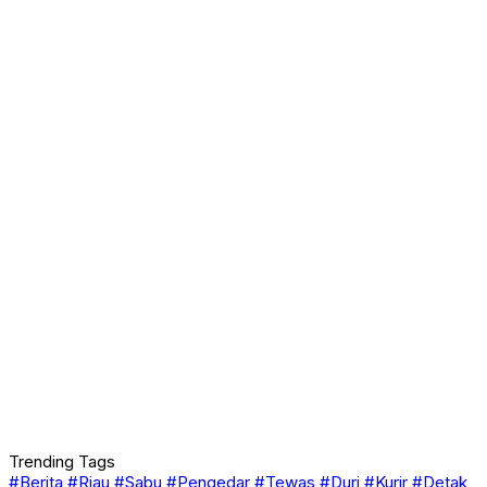
Trending Tags
#Berita
#Riau
#Sabu
#Pengedar
#Tewas
#Duri
#Kurir
#Detak