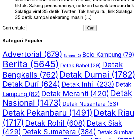
tiktok. Saking penasarannya, netizen banyak berburu link
Salatiga viral 35 detik Twitter. Tak hanya itu, link Salatiga
35 detik sampai sekarang masih […]
Cari untuk:
Kategori Populer
Advertorial
(679)
Belo Kampung
(79)
Banner
(2)
Berita
(5645)
Detak
Detak Babel
(29)
Detak Dumai
(1782)
Bengkalis
(762)
Detak Duri
(624)
Detak Inhil
(233)
Detak
Detak
Detak Meranti
(420)
Lampung
(82)
Nasional
(1473)
Detak Nusantara
(53)
Detak Riau
Detak Pekanbaru
(1491)
(1717)
Detak Rohil
(608)
Detak Siak
(429)
Detak Sumatera
(384)
Detak Sumbar