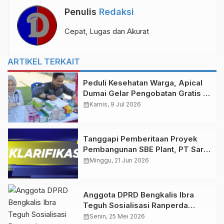
Penulis
Redaksi
Cepat, Lugas dan Akurat
ARTIKEL TERKAIT
Peduli Kesehatan Warga, Apical
Dumai Gelar Pengobatan Gratis di
Lubuk Gaung
calendar_month
Kamis, 9 Jul 2026
Tanggapi Pemberitaan Proyek
Pembangunan SBE Plant, PT Sari
Dumai Sejati Sampaikan
calendar_month
Minggu, 21 Jun 2026
Penjelasan Resmi
Anggota DPRD Bengkalis Ibra
Teguh Sosialisasi Ranperda
Penyelenggaraan Program
calendar_month
Senin, 25 Mei 2026