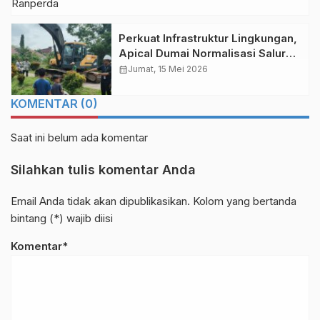
Jaminan Sosial Ketenagakerjaan
Perkuat Infrastruktur Lingkungan,
Apical Dumai Normalisasi Saluran
Parit di Lubuk Gaung
calendar_month
Jumat, 15 Mei 2026
KOMENTAR (0)
Saat ini belum ada komentar
Silahkan tulis komentar Anda
Email Anda tidak akan dipublikasikan. Kolom yang bertanda
bintang (*) wajib diisi
Komentar*