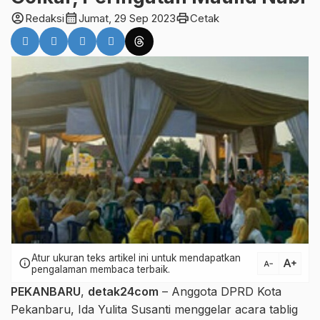
account_circle
calendar_month
print
Redaksi
Jumat, 29 Sep 2023
Cetak
Atur ukuran teks artikel ini untuk mendapatkan
text_increase
info
text_decrease
pengalaman membaca terbaik.
PEKANBARU
,
detak24com
– Anggota DPRD Kota
Pekanbaru, Ida Yulita Susanti menggelar acara tablig