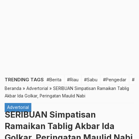
TRENDING TAGS
#Berita
#Riau
#Sabu
#Pengedar
#T
Beranda
»
Advertorial
»
SERIBUAN Simpatisan Ramaikan Tablig
Akbar Ida Golkar, Peringatan Maulid Nabi
Advertorial
SERIBUAN Simpatisan
Ramaikan Tablig Akbar Ida
Golkar, Peringatan Maulid Nabi