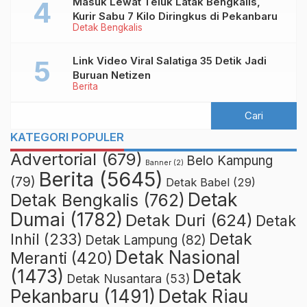
Masuk Lewat Teluk Latak Bengkalis,
Kurir Sabu 7 Kilo Diringkus di Pekanbaru
Detak Bengkalis
Link Video Viral Salatiga 35 Detik Jadi
Buruan Netizen
Berita
KATEGORI POPULER
Advertorial
(679)
Belo Kampung
Banner
(2)
Berita
(5645)
(79)
Detak Babel
(29)
Detak
Detak Bengkalis
(762)
Dumai
(1782)
Detak Duri
(624)
Detak
Detak
Inhil
(233)
Detak Lampung
(82)
Detak Nasional
Meranti
(420)
(1473)
Detak
Detak Nusantara
(53)
Detak Riau
Pekanbaru
(1491)