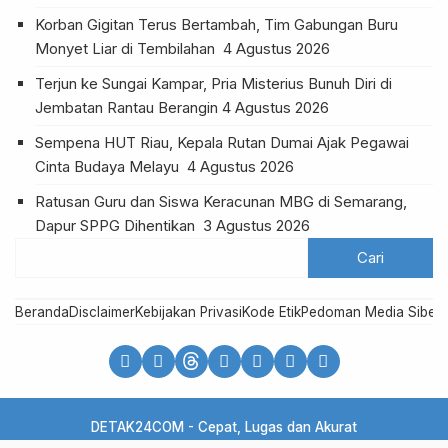
Korban Gigitan Terus Bertambah, Tim Gabungan Buru
Monyet Liar di Tembilahan
4 Agustus 2026
Terjun ke Sungai Kampar, Pria Misterius Bunuh Diri di
Jembatan Rantau Berangin
4 Agustus 2026
Sempena HUT Riau, Kepala Rutan Dumai Ajak Pegawai
Cinta Budaya Melayu
4 Agustus 2026
Ratusan Guru dan Siswa Keracunan MBG di Semarang,
Dapur SPPG Dihentikan
3 Agustus 2026
Beranda
Disclaimer
Kebijakan Privasi
Kode Etik
Pedoman Media Siber
R
DETAK24COM - Cepat, Lugas dan Akurat
Copyright @detak24com 2021