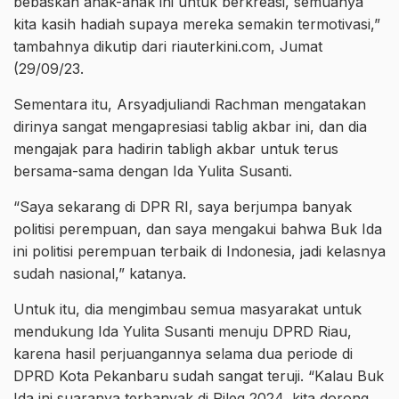
bebaskan anak-anak ini untuk berkreasi, semuanya
kita kasih hadiah supaya mereka semakin termotivasi,”
tambahnya dikutip dari riauterkini.com, Jumat
(29/09/23.
Sementara itu, Arsyadjuliandi Rachman mengatakan
dirinya sangat mengapresiasi tablig akbar ini, dan dia
mengajak para hadirin tabligh akbar untuk terus
bersama-sama dengan Ida Yulita Susanti.
“Saya sekarang di DPR RI, saya berjumpa banyak
politisi perempuan, dan saya mengakui bahwa Buk Ida
ini politisi perempuan terbaik di Indonesia, jadi kelasnya
sudah nasional,” katanya.
Untuk itu, dia mengimbau semua masyarakat untuk
mendukung Ida Yulita Susanti menuju DPRD Riau,
karena hasil perjuangannya selama dua periode di
DPRD Kota Pekanbaru sudah sangat teruji. “Kalau Buk
Ida ini suaranya terbanyak di Pileg 2024, kita dorong