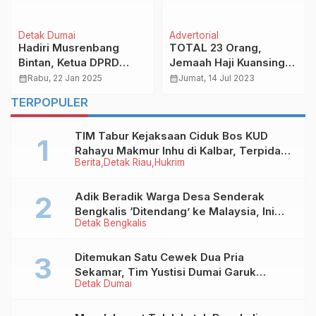
Detak Dumai
Advertorial
Hadiri Musrenbang
TOTAL 23 Orang,
Bintan, Ketua DPRD
Jemaah Haji Kuansing
Dumai: RT Jangan
dan Siak Wafat di Tanah
calendar_month
Rabu, 22 Jan 2025
calendar_month
Jumat, 14 Jul 2023
Bosan Ajukan Usulan
Suci
TERPOPULER
TIM Tabur Kejaksaan Ciduk Bos KUD
Rahayu Makmur Inhu di Kalbar, Terpidana
Berita
Detak Riau
Hukrim
Kredit Fiktif Rp2,8 M
Adik Beradik Warga Desa Senderak
Bengkalis ‘Ditendang’ ke Malaysia, Ini
Detak Bengkalis
Sebabnya!
Ditemukan Satu Cewek Dua Pria
Sekamar, Tim Yustisi Dumai Garuk
Detak Dumai
Puluhan Pasangan Mesum