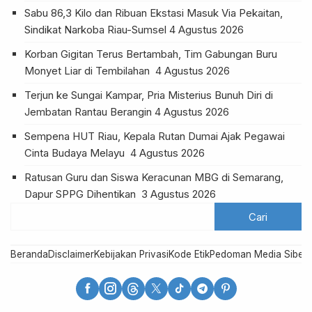
Sabu 86,3 Kilo dan Ribuan Ekstasi Masuk Via Pekaitan,
Sindikat Narkoba Riau-Sumsel
4 Agustus 2026
Korban Gigitan Terus Bertambah, Tim Gabungan Buru
Monyet Liar di Tembilahan
4 Agustus 2026
Terjun ke Sungai Kampar, Pria Misterius Bunuh Diri di
Jembatan Rantau Berangin
4 Agustus 2026
Sempena HUT Riau, Kepala Rutan Dumai Ajak Pegawai
Cinta Budaya Melayu
4 Agustus 2026
Ratusan Guru dan Siswa Keracunan MBG di Semarang,
Dapur SPPG Dihentikan
3 Agustus 2026
Beranda
Disclaimer
Kebijakan Privasi
Kode Etik
Pedoman Media Siber
R