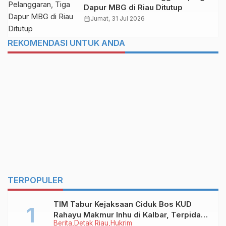
Dapur MBG di Riau Ditutup
calendar_month
Jumat, 31 Jul 2026
REKOMENDASI UNTUK ANDA
TERPOPULER
TIM Tabur Kejaksaan Ciduk Bos KUD
Rahayu Makmur Inhu di Kalbar, Terpidana
Berita
Detak Riau
Hukrim
Kredit Fiktif Rp2,8 M