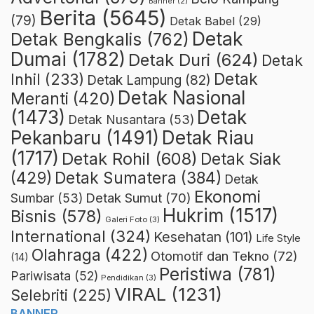
Banner
(2)
Berita
(5645)
(79)
Detak Babel
(29)
Detak
Detak Bengkalis
(762)
Dumai
(1782)
Detak Duri
(624)
Detak
Detak
Inhil
(233)
Detak Lampung
(82)
Detak Nasional
Meranti
(420)
(1473)
Detak
Detak Nusantara
(53)
Detak Riau
Pekanbaru
(1491)
(1717)
Detak Rohil
(608)
Detak Siak
(429)
Detak Sumatera
(384)
Detak
Ekonomi
Detak Sumut
(70)
Sumbar
(53)
Hukrim
(1517)
Bisnis
(578)
Galeri Foto
(3)
International
(324)
Kesehatan
(101)
Life Style
Olahraga
(422)
Otomotif dan Tekno
(72)
(14)
Peristiwa
(781)
Pariwisata
(52)
Pendidikan
(3)
VIRAL
(1231)
Selebriti
(225)
BANNER