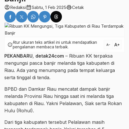
account_circle
calendar_month
print
Redaksi
Sabtu, 1 Feb 2025
Cetak
Atur ukuran teks artikel ini untuk mendapatkan
text_increase
info
text_decrease
pengalaman membaca terbaik.
PEKANBARU
,
detak24com
– Ribuan KK terpaksa
mengungsi pasca banjir melanda tiga kabupaten di
Riau. Ada yang menumpang pada tempat keluarga
serta tinggal di tenda.
BPBD dan Damkar Riau mencatat dampak banjir
melanda Provinsi Riau hingga saat ini melanda tiga
kabupaten di Riau. Yakni Pelalawan, Siak serta Rokan
Hulu (Rohul).
Dari tiga kabupaten tersebut Pelalawan masih