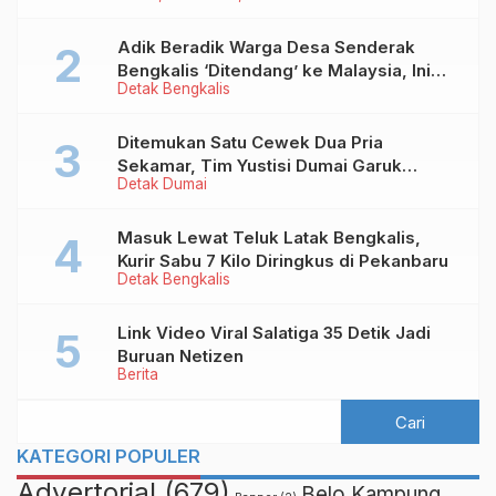
Adik Beradik Warga Desa Senderak
Bengkalis ‘Ditendang’ ke Malaysia, Ini
Detak Bengkalis
Sebabnya!
Ditemukan Satu Cewek Dua Pria
Sekamar, Tim Yustisi Dumai Garuk
Detak Dumai
Puluhan Pasangan Mesum
Masuk Lewat Teluk Latak Bengkalis,
Kurir Sabu 7 Kilo Diringkus di Pekanbaru
Detak Bengkalis
Link Video Viral Salatiga 35 Detik Jadi
Buruan Netizen
Berita
KATEGORI POPULER
Advertorial
(679)
Belo Kampung