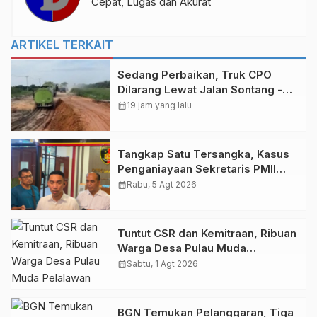
Cepat, Lugas dan Akurat
ARTIKEL TERKAIT
Sedang Perbaikan, Truk CPO
Dilarang Lewat Jalan Sontang -
Duri
calendar_month
19 jam yang lalu
Tangkap Satu Tersangka, Kasus
Penganiayaan Sekretaris PMII
Ditangani Polda Riau
calendar_month
Rabu, 5 Agt 2026
Tuntut CSR dan Kemitraan, Ribuan
Warga Desa Pulau Muda
Pelalawan Unjuk Rasa di PKS PT
calendar_month
Sabtu, 1 Agt 2026
THIP
BGN Temukan Pelanggaran, Tiga