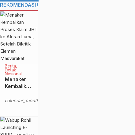
REKOMENDASI UNTUK ANDA
Berita
Detak
Nasional
Menaker
Kembalikan
Proses
Kamis,
Klaim JHT
calendar_month
3 Mar
ke Aturan
2022
Lama,
Setelah
Dikritik
Elemen