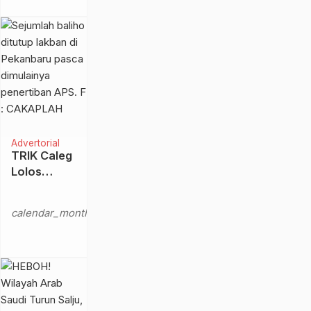
Teras
Rumah
Kampung
Penyengat
Sei Apit
Advertorial
TRIK Caleg
Lolos
Penertiban
Sabtu,
APS, Baliho
18
calendar_month
Ditutup
Nov
Lakban
2023