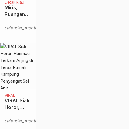
Detak Riau
Miris,
Ruangan
TK Negeri
Senin,
Pembina
calendar_month
7 Apr
Langgam
2025
Jadi
Tempat
Mabuk dan
Pesta
Sabu
VIRAL
VIRAL Siak :
Horor,
Harimau
Selasa,
Terkam
calendar_month
12 Mar
Anjing di
2024