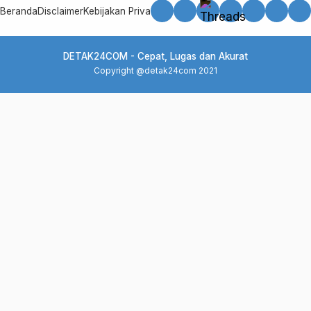
Beranda
Disclaimer
Kebijakan Privasi
Kode Etik
Pedoman Media Siber
Red
DETAK24COM - Cepat, Lugas dan Akurat
Copyright @detak24com 2021