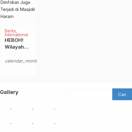
Berita
International
HEBOH!
Wilayah
Arab Saudi
Senin,
Turun
calendar_month
2 Jan
Salju,
2023
Diinfokan
Juga
Terjadi di
Gallery
Masjidil
Haram