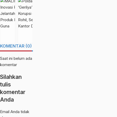
MALIKA 2.0,
Polda Riau
Inovasi PDC Ubah
‘Gerilya’ Usut
Jelantah Menjadi
Korupsi di Pemkab
Jumat,
Rabu,
Produk Bernilai
Rohil, Sejumlah
calendar_month
31 Jul
29
calendar_month
Guna
Kantor Digeledah
2026
Jul
2026
KOMENTAR (0)
Saat ini belum ada
komentar
Silahkan
tulis
komentar
Anda
Email Anda tidak