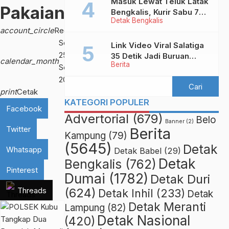
Mesum
Masuk Lewat Teluk Latak
Pakaian
Bengkalis, Kurir Sabu 7
Detak Bengkalis
Kilo Diringkus di
account_circle
Redaksi
Pekanbaru
Senin,
Link Video Viral Salatiga
25
35 Detik Jadi Buruan
calendar_month
Berita
Netizen
Sep
2023
print
Cetak
KATEGORI POPULER
Facebook
Advertorial
(679)
Belo
Banner
(2)
Twitter
Berita
Kampung
(79)
(5645)
Detak
Whatsapp
Detak Babel
(29)
Detak
Bengkalis
(762)
Pinterest
Dumai
(1782)
Detak Duri
Threads
(624)
Detak Inhil
(233)
Detak
Detak Meranti
Lampung
(82)
Detak Nasional
(420)