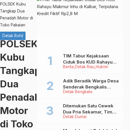
POLSEK Kubu
Tangkap Dua
Penadah Motor di
Toko Pakaian
Detak Rohil
POLSEK
Kubu
TIM Tabur Kejaksaan
Ciduk Bos KUD Rahayu
Berita
Detak Riau
Hukrim
Tangkap
Makmur Inhu di Kalbar,
Terpidana Kredit Fiktif
Rp2,8 M
Dua
Adik Beradik Warga Desa
Senderak Bengkalis
Detak Bengkalis
‘Ditendang’ ke Malaysia,
Penadah
Ini Sebabnya!
Ditemukan Satu Cewek
Motor
Dua Pria Sekamar, Tim
Detak Dumai
Yustisi Dumai Garuk
di Toko
Puluhan Pasangan