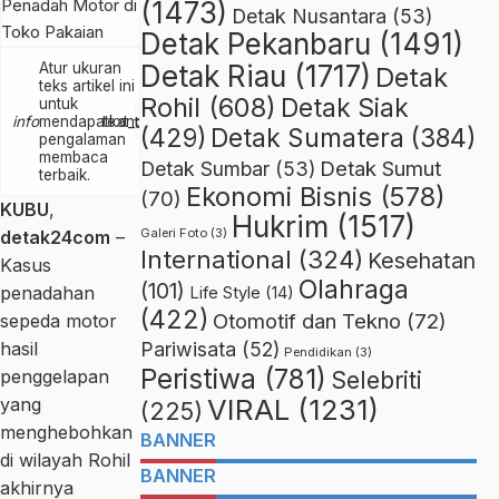
(1473)
Detak Nusantara
(53)
Detak Pekanbaru
(1491)
Detak Riau
(1717)
Atur ukuran
Detak
teks artikel ini
Rohil
(608)
Detak Siak
untuk
text_increase
info
mendapatkan
text_decrease
(429)
Detak Sumatera
(384)
pengalaman
membaca
Detak Sumut
Detak Sumbar
(53)
terbaik.
Ekonomi Bisnis
(578)
(70)
KUBU
,
Hukrim
(1517)
Galeri Foto
(3)
detak24com
–
International
(324)
Kesehatan
Kasus
Olahraga
(101)
penadahan
Life Style
(14)
(422)
Otomotif dan Tekno
(72)
sepeda motor
hasil
Pariwisata
(52)
Pendidikan
(3)
Peristiwa
(781)
penggelapan
Selebriti
VIRAL
(1231)
yang
(225)
menghebohkan
BANNER
di wilayah Rohil
BANNER
akhirnya