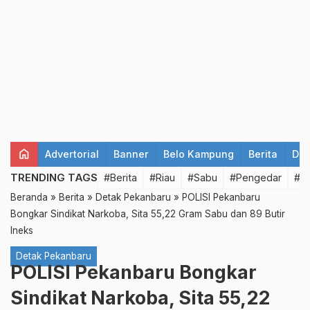
home
Advertorial
Banner
Belo Kampung
Berita
Det
TRENDING TAGS
#Berita
#Riau
#Sabu
#Pengedar
#T
Beranda
»
Berita
»
Detak Pekanbaru
»
POLISI Pekanbaru
Bongkar Sindikat Narkoba, Sita 55,22 Gram Sabu dan 89 Butir
Ineks
Detak Pekanbaru
POLISI Pekanbaru Bongkar
Sindikat Narkoba, Sita 55,22