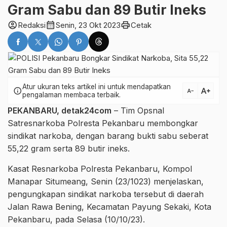
Gram Sabu dan 89 Butir Ineks
account_circle
calendar_month
print
Redaksi
Senin, 23 Okt 2023
Cetak
Atur ukuran teks artikel ini untuk mendapatkan
text_increase
info
text_decrease
pengalaman membaca terbaik.
PEKANBARU,
detak24com
– Tim Opsnal
Satresnarkoba Polresta Pekanbaru membongkar
sindikat narkoba, dengan barang bukti sabu seberat
55,22 gram serta 89 butir ineks.
Kasat Resnarkoba Polresta Pekanbaru, Kompol
Manapar Situmeang, Senin (23/1023) menjelaskan,
pengungkapan sindikat narkoba tersebut di daerah
Jalan Rawa Bening, Kecamatan Payung Sekaki, Kota
Pekanbaru, pada Selasa (10/10/23).