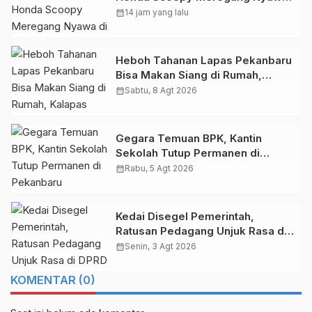
di Pekanbaru
calendar_month
14 jam yang lalu
Heboh Tahanan Lapas Pekanbaru
Bisa Makan Siang di Rumah,
Kalapas Dicopot
calendar_month
Sabtu, 8 Agt 2026
Gegara Temuan BPK, Kantin
Sekolah Tutup Permanen di
Pekanbaru
calendar_month
Rabu, 5 Agt 2026
Kedai Disegel Pemerintah,
Ratusan Pedagang Unjuk Rasa di
DPRD Pekanbaru
calendar_month
Senin, 3 Agt 2026
KOMENTAR (0)