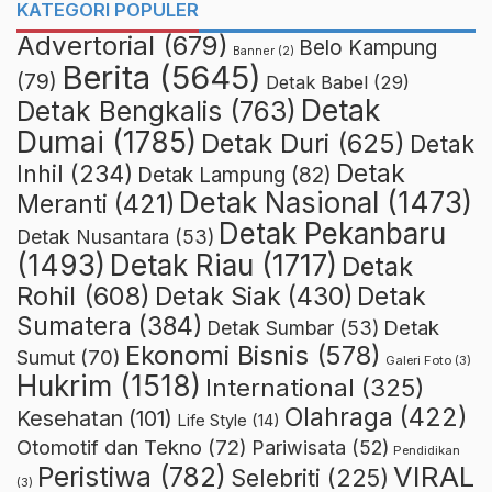
KATEGORI POPULER
Advertorial
(679)
Belo Kampung
Banner
(2)
Berita
(5645)
(79)
Detak Babel
(29)
Detak
Detak Bengkalis
(763)
Dumai
(1785)
Detak Duri
(625)
Detak
Detak
Inhil
(234)
Detak Lampung
(82)
Detak Nasional
(1473)
Meranti
(421)
Detak Pekanbaru
Detak Nusantara
(53)
Detak Riau
(1717)
(1493)
Detak
Rohil
(608)
Detak Siak
(430)
Detak
Sumatera
(384)
Detak
Detak Sumbar
(53)
Ekonomi Bisnis
(578)
Sumut
(70)
Galeri Foto
(3)
Hukrim
(1518)
International
(325)
Olahraga
(422)
Kesehatan
(101)
Life Style
(14)
Otomotif dan Tekno
(72)
Pariwisata
(52)
Pendidikan
VIRAL
Peristiwa
(782)
Selebriti
(225)
(3)