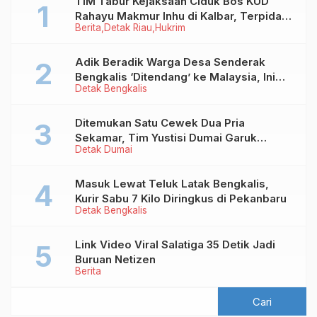
TIM Tabur Kejaksaan Ciduk Bos KUD
Rahayu Makmur Inhu di Kalbar, Terpidana
Berita
Detak Riau
Hukrim
Kredit Fiktif Rp2,8 M
Adik Beradik Warga Desa Senderak
Bengkalis ‘Ditendang’ ke Malaysia, Ini
Detak Bengkalis
Sebabnya!
Ditemukan Satu Cewek Dua Pria
Sekamar, Tim Yustisi Dumai Garuk
Detak Dumai
Puluhan Pasangan Mesum
Masuk Lewat Teluk Latak Bengkalis,
Kurir Sabu 7 Kilo Diringkus di Pekanbaru
Detak Bengkalis
Link Video Viral Salatiga 35 Detik Jadi
Buruan Netizen
Berita