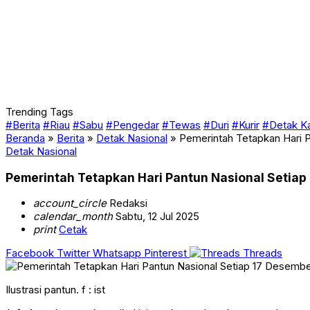
Trending Tags
#Berita
#Riau
#Sabu
#Pengedar
#Tewas
#Duri
#Kurir
#Detak K
Beranda
»
Berita
»
Detak Nasional
»
Pemerintah Tetapkan Hari 
Detak Nasional
Pemerintah Tetapkan Hari Pantun Nasional Setia
account_circle
Redaksi
calendar_month
Sabtu, 12 Jul 2025
print
Cetak
Facebook
Twitter
Whatsapp
Pinterest
Threads
Ilustrasi pantun. f : ist