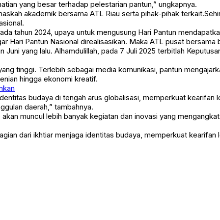
tian yang besar terhadap pelestarian pantun,” ungkapnya.
skah akademik bersama ATL Riau serta pihak-pihak terkait.Sehin
sional.
pada tahun 2024, upaya untuk mengusung Hari Pantun mendapatkan
gar Hari Pantun Nasional direalisasikan. Maka ATL pusat bersama
 Juni yang lalu. Alhamdulillah, pada 7 Juli 2025 terbitlah Kepu
a yang tinggi. Terlebih sebagai media komunikasi, pantun mengaja
enian hingga ekonomi kreatif.
ankan
entitas budaya di tengah arus globalisasi, memperkuat kearifan 
nggulan daerah,” tambahnya.
ap akan muncul lebih banyak kegiatan dan inovasi yang mengangka
ian dari ikhtiar menjaga identitas budaya, memperkuat kearifan