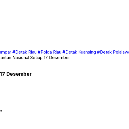
ampar
#Detak Riau
#Polda Riau
#Detak Kuansing
#Detak Pelalaw
Pantun Nasional Setiap 17 Desember
p 17 Desember