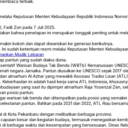
 membaca terbaik.
 melalui Keputusan Menteri Kebudayaan Republik Indonesia Nomo
, Fadli Zon pada 7 Juli 2025.
takan bahwa penetapan ini merupakan tonggak penting untuk meles
makin kokoh dan dapat diwariskan ke generasi berikutnya.
 Ini sudah ketentuan resmi melalui Keputusan Menteri Kebudayaan 
Amankan Mudik Lebaran
p pantun yang sudah diakui dunia.
epresentatif Warisan Budaya Tak Benda (WBTb) Kemanusiaan UNES
mah negara Jamaika. Pantun diusulkan ke UNESCO sejak 2017 ole
dan almarhum Al Azhar yang mewakili Asosiasi Tradisi Lisan (ATL
eberhasilan ini adalah hasil kerja sama ATL Indonesia, khususnya
budayaan yang saat itu dipimpin almarhum Raja Yoserizal Zen, sel
kan posisi pantun.
gai warisan tak benda dan ditempatkan pada posisi yang semakin 
pelestarian pantun. Bahkan pada 2021 dan 2022, ATL Riau bersama
nal di Kota Pekanbaru dengan melibatkan berbagai provinsi.
 capaian besar dan kegiatan budaya, termasuk menegaskan kembal
 di berbagai waktu dan kesempatan yang bersesuaian. Dinas Ke