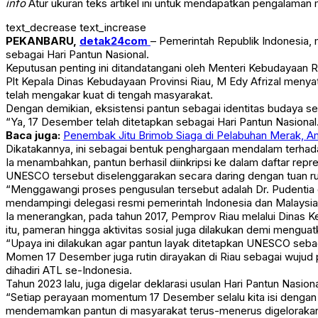
info
Atur ukuran teks artikel ini untuk mendapatkan pengalaman
text_decrease
text_increase
PEKANBARU,
detak24com
– Pemerintah Republik Indonesia,
sebagai Hari Pantun Nasional.
Keputusan penting ini ditandatangani oleh Menteri Kebudayaan RI
Plt Kepala Dinas Kebudayaan Provinsi Riau, M Edy Afrizal menya
telah mengakar kuat di tengah masyarakat.
Dengan demikian, eksistensi pantun sebagai identitas budaya se
“Ya, 17 Desember telah ditetapkan sebagai Hari Pantun Nasional.
Baca juga:
Penembak Jitu Brimob Siaga di Pelabuhan Merak, 
Dikatakannya, ini sebagai bentuk penghargaan mendalam terhada
Ia menambahkan, pantun berhasil diinkripsi ke dalam daftar r
UNESCO tersebut diselenggarakan secara daring dengan tuan ru
“Menggawangi proses pengusulan tersebut adalah Dr. Pudentia 
mendampingi delegasi resmi pemerintah Indonesia dan Malaysia. K
Ia menerangkan, pada tahun 2017, Pemprov Riau melalui Dinas Ke
itu, pameran hingga aktivitas sosial juga dilakukan demi menguat
“Upaya ini dilakukan agar pantun layak ditetapkan UNESCO seba
Momen 17 Desember juga rutin dirayakan di Riau sebagai wujud 
dihadiri ATL se-Indonesia.
Tahun 2023 lalu, juga digelar deklarasi usulan Hari Pantun Nasio
“Setiap perayaan momentum 17 Desember selalu kita isi dengan
mendemamkan pantun di masyarakat terus-menerus digelorakan