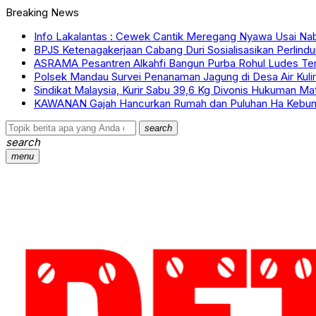
Breaking News
Info Lakalantas : Cewek Cantik Meregang Nyawa Usai Nab
BPJS Ketenagakerjaan Cabang Duri Sosialisasikan Perlind
ASRAMA Pesantren Alkahfi Bangun Purba Rohul Ludes Te
Polsek Mandau Survei Penanaman Jagung di Desa Air Kul
Sindikat Malaysia, Kurir Sabu 39,6 Kg Divonis Hukuman Ma
KAWANAN Gajah Hancurkan Rumah dan Puluhan Ha Kebun
search
search
menu