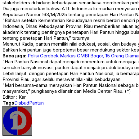
stakeholders di bidang kebudayaan senantiasa memberikan perha
Dia juga menuturkan bahwa ATL Indonesia kemudian menyusun na
Keputusan Nomor 163/M/2025 tentang penetapan Hari Pantun Na
“Bahkan setelah Kementerian Kebudayaan resmi berdiri sendiri 
Indonesia, Dinas Kebudayaan Provinsi Riau memberikan laluan a
akademik tentang pentingnya penetapan Hari Pantun hingga bulan
tentang penetapan Hari Pantun,” tuturnya.
Menurut Kadis, pantun memiliki nilai edukasi, sosial, dan buday
Bahkan kini pantun juga berpotensi besar mendukung sektor kes
Baca juga:
Polisi Gerebek Markas GMBI Bogor, 15 Orang Diam
“Hari Pantun Nasional dapat menjadi momentum untuk menjaga id
semakin banyak inovasi, pantun dapat menjadi produk budaya u
Lebih lanjut, dengan penetapan Hari Pantun Nasional, ia berhar
Provinsi Riau, agar selalu merawat nilai-nilai kebudayaan.
“Mari bersama-sama merayakan Hari Pantun Nasional sebagai bag
masyarakat,” pungkasnya dilansir dari Media Center Riau. (*)
Editor : Kar
Tags
Disbud
Pantun