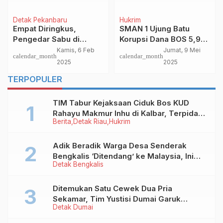
Detak Pekanbaru
Hukrim
Empat Diringkus,
SMAN 1 Ujung Batu
Pengedar Sabu di
Korupsi Dana BOS 5,9
Senapelan Pekanbaru
Miliar, Kasusnya Segera
Kamis, 6 Feb
Jumat, 9 Mei
calendar_month
calendar_month
Lompat dari Lantai II
Disidang
2025
2025
TERPOPULER
TIM Tabur Kejaksaan Ciduk Bos KUD
Rahayu Makmur Inhu di Kalbar, Terpidana
Berita
Detak Riau
Hukrim
Kredit Fiktif Rp2,8 M
Adik Beradik Warga Desa Senderak
Bengkalis ‘Ditendang’ ke Malaysia, Ini
Detak Bengkalis
Sebabnya!
Ditemukan Satu Cewek Dua Pria
Sekamar, Tim Yustisi Dumai Garuk
Detak Dumai
Puluhan Pasangan Mesum