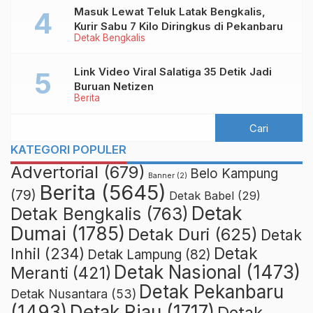
Masuk Lewat Teluk Latak Bengkalis,
Kurir Sabu 7 Kilo Diringkus di Pekanbaru
Detak Bengkalis
Link Video Viral Salatiga 35 Detik Jadi
Buruan Netizen
Berita
KATEGORI POPULER
Advertorial
(679)
Belo Kampung
Banner
(2)
Berita
(5645)
(79)
Detak Babel
(29)
Detak
Detak Bengkalis
(763)
Dumai
(1785)
Detak Duri
(625)
Detak
Detak
Inhil
(234)
Detak Lampung
(82)
Detak Nasional
(1473)
Meranti
(421)
Detak Pekanbaru
Detak Nusantara
(53)
Detak Riau
(1717)
(1493)
Detak