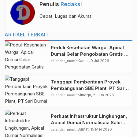
Penulis
Redaksi
Cepat, Lugas dan Akurat
ARTIKEL TERKAIT
Peduli Kesehatan Warga, Apical
Dumai Gelar Pengobatan Gratis di
Lubuk Gaung
calendar_month
Kamis, 9 Jul 2026
Tanggapi Pemberitaan Proyek
Pembangunan SBE Plant, PT Sari
Dumai Sejati Sampaikan
calendar_month
Minggu, 21 Jun 2026
Penjelasan Resmi
Perkuat Infrastruktur Lingkungan,
Apical Dumai Normalisasi Saluran
Parit di Lubuk Gaung
calendar_month
Jumat, 15 Mei 2026