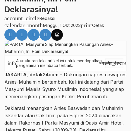
Deklarasinya!
account_circle
Redaksi
calendar_month
print
Minggu, 1 Okt 2023
Cetak
Atur ukuran teks artikel ini untuk mendapatkan
text_increa
info
text_decrease
pengalaman membaca terbaik.
JAKARTA
,
detak24com
– Dukungan capres cawapres
Anies-Muhaimin bertambah. Kali ini datang dari Partai
Masyumi Majelis Syuro Muslimin Indonesia) yang siap
memenangkan pasangan Koalisi Perubahan itu.
Deklarasi menangkan Anies Baswedan dan Muhaimin
Iskandar atau Cak Imin pada Pilpres 2024 dibacakan
dalam Rakornas I Partai Masyumi di Oasis Amir Hotel,
Jakarta Pusat, Sabtu (30/09/23). Deklarasi itu