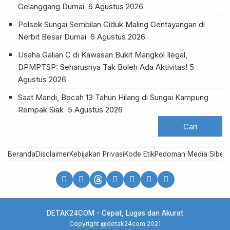
Gelanggang Dumai
6 Agustus 2026
Polsek Sungai Sembilan Ciduk Maling Gentayangan di
Nerbit Besar Dumai
6 Agustus 2026
Usaha Galian C di Kawasan Bukit Mangkol Ilegal,
DPMPTSP: Seharusnya Tak Boleh Ada Aktivitas!
5
Agustus 2026
Saat Mandi, Bocah 13 Tahun Hilang di Sungai Kampung
Rempak Siak
5 Agustus 2026
Beranda
Disclaimer
Kebijakan Privasi
Kode Etik
Pedoman Media Siber
R
DETAK24COM - Cepat, Lugas dan Akurat
Copyright @detak24com 2021