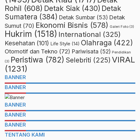
Rohil
(608)
Detak Siak
(430)
Detak
Sumatera
(384)
Detak
Detak Sumbar
(53)
Ekonomi Bisnis
(578)
Sumut
(70)
Galeri Foto
(3)
Hukrim
(1518)
International
(325)
Olahraga
(422)
Kesehatan
(101)
Life Style
(14)
Otomotif dan Tekno
(72)
Pariwisata
(52)
Pendidikan
VIRAL
Peristiwa
(782)
Selebriti
(225)
(3)
(1231)
BANNER
BANNER
BANNER
BANNER
BANNER
TENTANG KAMI