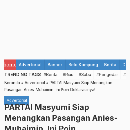
home
Advertorial
Banner
Belo Kampung
Berita
Det
TRENDING TAGS
#Berita
#Riau
#Sabu
#Pengedar
#T
Beranda
»
Advertorial
»
PARTAI Masyumi Siap Menangkan
Pasangan Anies-Muhaimin, Ini Poin Deklarasinya!
Advertorial
PARTAI Masyumi Siap
Menangkan Pasangan Anies-
Muhaimin, Ini Poin