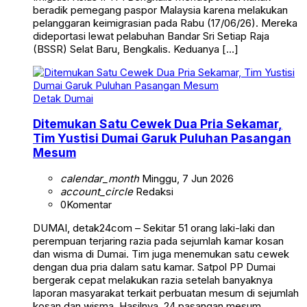
beradik pemegang paspor Malaysia karena melakukan
pelanggaran keimigrasian pada Rabu (17/06/26). Mereka
dideportasi lewat pelabuhan Bandar Sri Setiap Raja
(BSSR) Selat Baru, Bengkalis. Keduanya […]
Detak Dumai
Ditemukan Satu Cewek Dua Pria Sekamar,
Tim Yustisi Dumai Garuk Puluhan Pasangan
Mesum
calendar_month
Minggu, 7 Jun 2026
account_circle
Redaksi
0
Komentar
DUMAI, detak24com – Sekitar 51 orang laki-laki dan
perempuan terjaring razia pada sejumlah kamar kosan
dan wisma di Dumai. Tim juga menemukan satu cewek
dengan dua pria dalam satu kamar. Satpol PP Dumai
bergerak cepat melakukan razia setelah banyaknya
laporan masyarakat terkait perbuatan mesum di sejumlah
kosan dan wisma. Hasilnya, 24 pasangan mesum