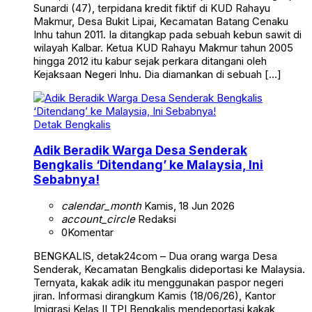
Sunardi (47), terpidana kredit fiktif di KUD Rahayu
Makmur, Desa Bukit Lipai, Kecamatan Batang Cenaku
Inhu tahun 2011. Ia ditangkap pada sebuah kebun sawit di
wilayah Kalbar. Ketua KUD Rahayu Makmur tahun 2005
hingga 2012 itu kabur sejak perkara ditangani oleh
Kejaksaan Negeri Inhu. Dia diamankan di sebuah […]
Detak Bengkalis
Adik Beradik Warga Desa Senderak
Bengkalis ‘Ditendang’ ke Malaysia, Ini
Sebabnya!
calendar_month
Kamis, 18 Jun 2026
account_circle
Redaksi
0
Komentar
BENGKALIS, detak24com – Dua orang warga Desa
Senderak, Kecamatan Bengkalis dideportasi ke Malaysia.
Ternyata, kakak adik itu menggunakan paspor negeri
jiran. Informasi dirangkum Kamis (18/06/26), Kantor
Imigrasi Kelas II TPI Bengkalis mendeportasi kakak