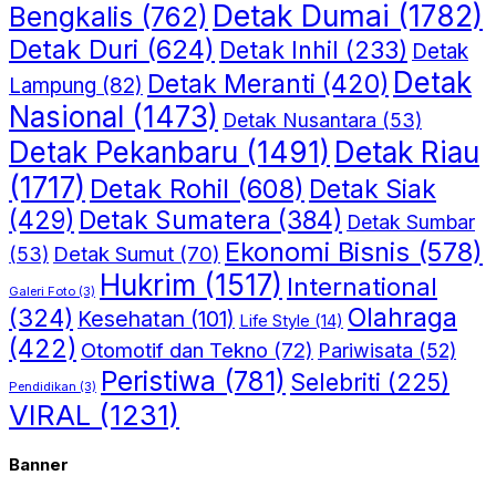
Detak Dumai
(1782)
Bengkalis
(762)
Detak Duri
(624)
Detak Inhil
(233)
Detak
Detak
Detak Meranti
(420)
Lampung
(82)
Nasional
(1473)
Detak Nusantara
(53)
Detak Riau
Detak Pekanbaru
(1491)
(1717)
Detak Rohil
(608)
Detak Siak
(429)
Detak Sumatera
(384)
Detak Sumbar
Ekonomi Bisnis
(578)
Detak Sumut
(70)
(53)
Hukrim
(1517)
International
Galeri Foto
(3)
(324)
Olahraga
Kesehatan
(101)
Life Style
(14)
(422)
Otomotif dan Tekno
(72)
Pariwisata
(52)
Peristiwa
(781)
Selebriti
(225)
Pendidikan
(3)
VIRAL
(1231)
Banner