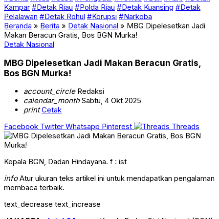
Kampar
#Detak Riau
#Polda Riau
#Detak Kuansing
#Detak
Pelalawan
#Detak Rohul
#Korupsi
#Narkoba
Beranda
»
Berita
»
Detak Nasional
»
MBG Dipelesetkan Jadi
Makan Beracun Gratis, Bos BGN Murka!
Detak Nasional
MBG Dipelesetkan Jadi Makan Beracun Gratis,
Bos BGN Murka!
account_circle
Redaksi
calendar_month
Sabtu, 4 Okt 2025
print
Cetak
Facebook
Twitter
Whatsapp
Pinterest
Threads
Kepala BGN, Dadan Hindayana. f : ist
info
Atur ukuran teks artikel ini untuk mendapatkan pengalaman
membaca terbaik.
text_decrease
text_increase