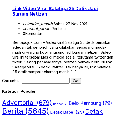
Link Video Viral Salatiga 35 Detik Jadi
Buruan Netizen
calendar_month
Sabtu, 27 Nov 2021
account_circle
Redaksi
0
Komentar
Beritapojok.com – Video viral Salatiga 35 detik berisikan
adegan tak senonoh yang dilakukan sepasang muda-
mudi di warung kopi langsung jadi buruan netizen. Video
viral ini tersebar luas di media sosial, terutama twitter dan
tiktok. Saking penasarannya, netizen banyak berburu link
Salatiga viral 35 detik Twitter. Tak hanya itu, link Salatiga
35 detik sampai sekarang masih […]
Cari untuk:
Kategori Populer
Advertorial
(679)
Belo Kampung
(79)
Banner
(2)
Berita
(5645)
Detak
Detak Babel
(29)