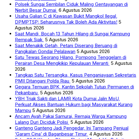
Polsek Sungai Sembilan Ciduk Maling Gentayangan di
Nerbit Besar Dumai
6 Agustus 2026
Usaha Galian C di Kawasan Bukit Mangkol Ilegal,
DPMPTSP: Seharusnya Tak Boleh Ada Aktivitas!
5
Agustus 2026
Saat Mandi, Bocah 13 Tahun Hilang di Sungai Kampung
Rempak Siak
5 Agustus 2026
Saat Menakik Getah, Petani Diserang Beruang di
Pangkalan Gondai Pelalawan
5 Agustus 2026
Satu Tewas Seorang Hilang, Pompong Tenggelam di
Perairan Desa Mengkikip Kepulauan Meranti
5 Agustus
2026
Tangkap Satu Tersangka, Kasus Penganiayaan Sekretaris
PMII Ditangani Polda Riau
5 Agustus 2026
Gegara Temuan BPK, Kantin Sekolah Tutup Permanen di
Pekanbaru
5 Agustus 2026
YBH Triak Sakti dan LAMR Kota Dumai Jalin MoU,
Perkuat Akses Bantuan Hukum bagi Masyarakat Kurang
Mampu
5 Agustus 2026
Ancam Ayah Pakai Samurai, Remaja Warga Kampung
Lalang Duri Diciduk Polisi
5 Agustus 2026
Ganteng Ganteng Jadi Pengedar, Ini Tampang Penjual
‘Garam Cina’ di Baganbesar Timur
4 Agustus 2026