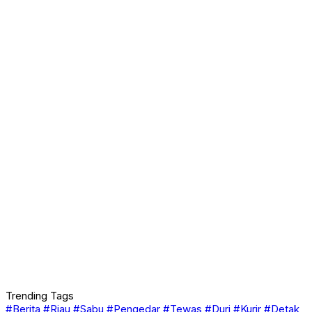
Trending Tags
#Berita
#Riau
#Sabu
#Pengedar
#Tewas
#Duri
#Kurir
#Detak