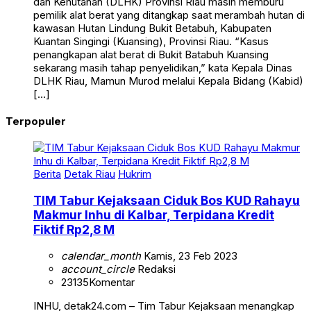
dan Kehutanan (DLHK) Provinsi Riau masih memburu
pemilik alat berat yang ditangkap saat merambah hutan di
kawasan Hutan Lindung Bukit Betabuh, Kabupaten
Kuantan Singingi (Kuansing), Provinsi Riau. “Kasus
penangkapan alat berat di Bukit Batabuh Kuansing
sekarang masih tahap penyelidikan,” kata Kepala Dinas
DLHK Riau, Mamun Murod melalui Kepala Bidang (Kabid)
[…]
Terpopuler
Berita
Detak Riau
Hukrim
TIM Tabur Kejaksaan Ciduk Bos KUD Rahayu
Makmur Inhu di Kalbar, Terpidana Kredit
Fiktif Rp2,8 M
calendar_month
Kamis, 23 Feb 2023
account_circle
Redaksi
23135
Komentar
INHU, detak24.com – Tim Tabur Kejaksaan menangkap