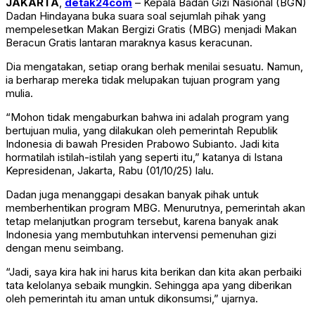
JAKARTA
,
detak24com
– Kepala Badan Gizi Nasional (BGN)
Dadan Hindayana buka suara soal sejumlah pihak yang
mempelesetkan Makan Bergizi Gratis (MBG) menjadi Makan
Beracun Gratis lantaran maraknya kasus keracunan.
Dia mengatakan, setiap orang berhak menilai sesuatu. Namun,
ia berharap mereka tidak melupakan tujuan program yang
mulia.
“Mohon tidak mengaburkan bahwa ini adalah program yang
bertujuan mulia, yang dilakukan oleh pemerintah Republik
Indonesia di bawah Presiden Prabowo Subianto. Jadi kita
hormatilah istilah-istilah yang seperti itu,” katanya di Istana
Kepresidenan, Jakarta, Rabu (01/10/25) lalu.
Dadan juga menanggapi desakan banyak pihak untuk
memberhentikan program MBG. Menurutnya, pemerintah akan
tetap melanjutkan program tersebut, karena banyak anak
Indonesia yang membutuhkan intervensi pemenuhan gizi
dengan menu seimbang.
“Jadi, saya kira hak ini harus kita berikan dan kita akan perbaiki
tata kelolanya sebaik mungkin. Sehingga apa yang diberikan
oleh pemerintah itu aman untuk dikonsumsi,” ujarnya.