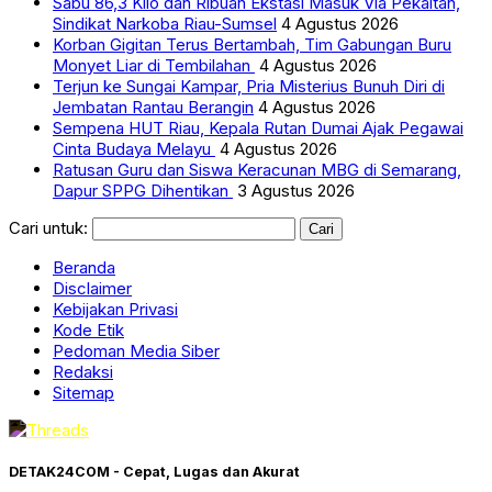
Sabu 86,3 Kilo dan Ribuan Ekstasi Masuk Via Pekaitan,
Sindikat Narkoba Riau-Sumsel
4 Agustus 2026
Korban Gigitan Terus Bertambah, Tim Gabungan Buru
Monyet Liar di Tembilahan
4 Agustus 2026
Terjun ke Sungai Kampar, Pria Misterius Bunuh Diri di
Jembatan Rantau Berangin
4 Agustus 2026
Sempena HUT Riau, Kepala Rutan Dumai Ajak Pegawai
Cinta Budaya Melayu
4 Agustus 2026
Ratusan Guru dan Siswa Keracunan MBG di Semarang,
Dapur SPPG Dihentikan
3 Agustus 2026
Cari untuk:
Beranda
Disclaimer
Kebijakan Privasi
Kode Etik
Pedoman Media Siber
Redaksi
Sitemap
DETAK24COM - Cepat, Lugas dan Akurat