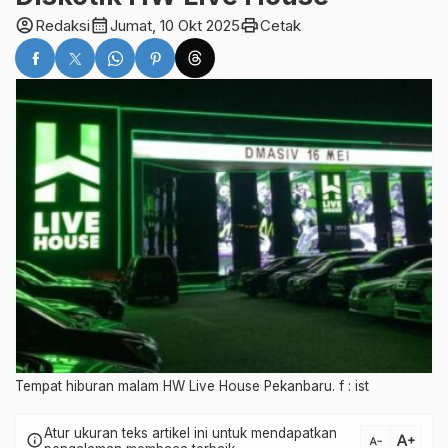
account_circle
calendar_month
print
Redaksi
Jumat, 10 Okt 2025
Cetak
Tempat hiburan malam HW Live House Pekanbaru. f : ist
Atur ukuran teks artikel ini untuk mendapatkan
text_increase
info
text_decrease