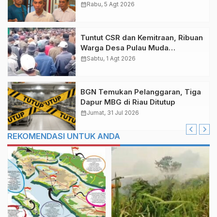
Ditangani Polda Riau
calendar_month
Rabu, 5 Agt 2026
Tuntut CSR dan Kemitraan, Ribuan
Warga Desa Pulau Muda
Pelalawan Unjuk Rasa di PKS PT
calendar_month
Sabtu, 1 Agt 2026
THIP
BGN Temukan Pelanggaran, Tiga
Dapur MBG di Riau Ditutup
calendar_month
Jumat, 31 Jul 2026
REKOMENDASI UNTUK ANDA