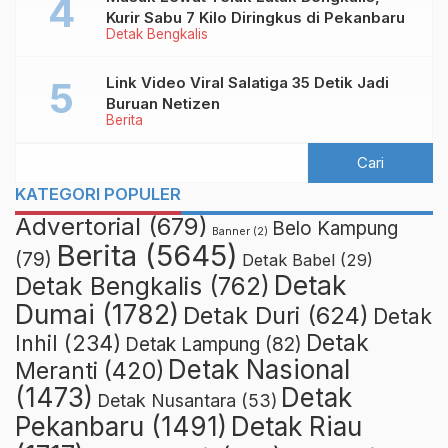
Kurir Sabu 7 Kilo Diringkus di Pekanbaru
Detak Bengkalis
Link Video Viral Salatiga 35 Detik Jadi
Buruan Netizen
Berita
KATEGORI POPULER
Advertorial
(679)
Belo Kampung
Banner
(2)
Berita
(5645)
(79)
Detak Babel
(29)
Detak
Detak Bengkalis
(762)
Dumai
(1782)
Detak Duri
(624)
Detak
Detak
Inhil
(234)
Detak Lampung
(82)
Detak Nasional
Meranti
(420)
(1473)
Detak
Detak Nusantara
(53)
Detak Riau
Pekanbaru
(1491)