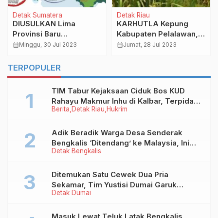
Detak Sumatera
Detak Riau
DIUSULKAN Lima
KARHUTLA Kepung
Provinsi Baru
Kabupaten Pelalawan,
Pemekaran Sumut, Cek
Puluhan Hektar Lahan
calendar_month
Minggu, 30 Jul 2023
calendar_month
Jumat, 28 Jul 2023
Nama serta Wilayahnya!
Terbakar
TERPOPULER
TIM Tabur Kejaksaan Ciduk Bos KUD
Rahayu Makmur Inhu di Kalbar, Terpidana
Berita
Detak Riau
Hukrim
Kredit Fiktif Rp2,8 M
Adik Beradik Warga Desa Senderak
Bengkalis ‘Ditendang’ ke Malaysia, Ini
Detak Bengkalis
Sebabnya!
Ditemukan Satu Cewek Dua Pria
Sekamar, Tim Yustisi Dumai Garuk
Detak Dumai
Puluhan Pasangan Mesum
Masuk Lewat Teluk Latak Bengkalis,