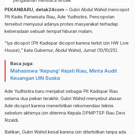
pengalaman membaca terbaik.
PEKANBARU
,
detak24com
– Gubri Abdul Wahid mencopot
Plt Kadis Pariwisata Riau, Ade Yudhistira. Pencopotan
tersebut menyusul adanya protes masyarakat terhadap
keberadaan sebuah tempat hiburan malam.
“Iya dicopot (Plt Kadispar dicopot karena terbit izin HW Live
House),” kata Gubernur, Abdul Wahid, Jumat (10/10/25).
Baca juga:
Mahasiswa ‘Kepung’ Kejati Riau, Minta Audit
Keuangan UIN Suska
Ade Yudhistira baru menjabat sebagai Plt Kadispar Riau
selama dua pekan terakhir. Gubri Wahid menyebut alasan
Ade dicopot karena menerbitkan rekomendasi teknis
sebelum akhirnya izin diterima Kepala DPMPTSP Riau Devi
Rizaldi.
Bahkan, Gubri Wahid kesal karena izin diterbitkan tanpa ada