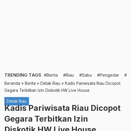
TRENDING TAGS
#Berita
#Riau
#Sabu
#Pengedar
#T
Beranda
»
Berita
»
Detak Riau
»
Kadis Pariwisata Riau Dicopot
Gegara Terbitkan Izin Diskotik HW Live House
Detak Riau
Kadis Pariwisata Riau Dicopot
Gegara Terbitkan Izin
Diskotik HW Live House