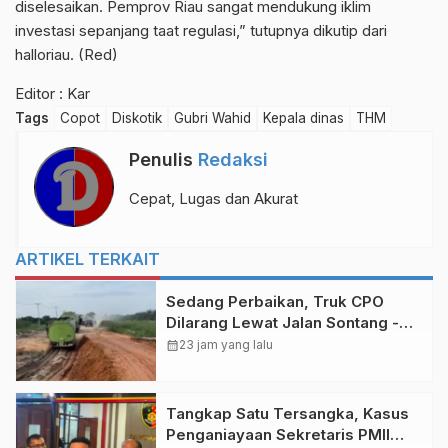
diselesaikan. Pemprov Riau sangat mendukung iklim
investasi sepanjang taat regulasi,” tutupnya dikutip dari
halloriau. (Red)
Editor : Kar
Tags
Copot
Diskotik
Gubri Wahid
Kepala dinas
THM
Penulis
Redaksi
Cepat, Lugas dan Akurat
ARTIKEL TERKAIT
Sedang Perbaikan, Truk CPO
Dilarang Lewat Jalan Sontang -
Duri
calendar_month
23 jam yang lalu
Tangkap Satu Tersangka, Kasus
Penganiayaan Sekretaris PMII