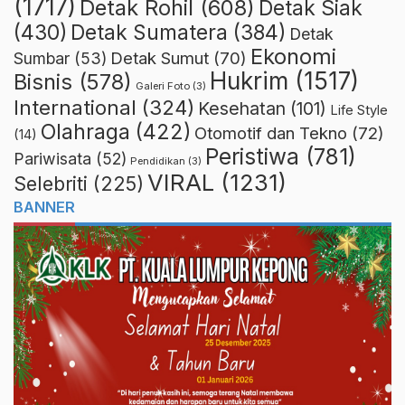
(1717)
Detak Rohil
(608)
Detak Siak
(430)
Detak Sumatera
(384)
Detak
Ekonomi
Detak Sumut
(70)
Sumbar
(53)
Hukrim
(1517)
Bisnis
(578)
Galeri Foto
(3)
International
(324)
Kesehatan
(101)
Life Style
Olahraga
(422)
Otomotif dan Tekno
(72)
(14)
Peristiwa
(781)
Pariwisata
(52)
Pendidikan
(3)
VIRAL
(1231)
Selebriti
(225)
BANNER