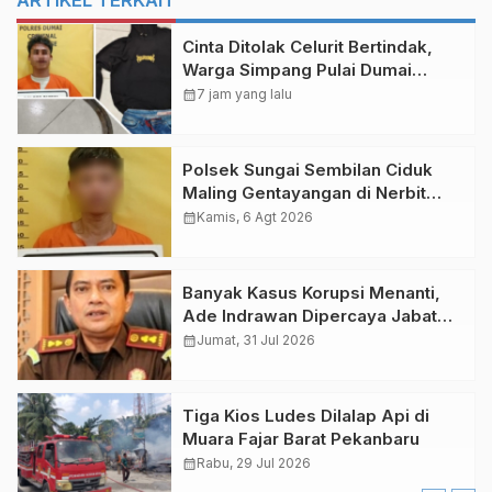
ARTIKEL TERKAIT
Cinta Ditolak Celurit Bertindak,
Warga Simpang Pulai Dumai
Terkapar Bersimbah Darah
calendar_month
7 jam yang lalu
Polsek Sungai Sembilan Ciduk
Maling Gentayangan di Nerbit
Besar Dumai
calendar_month
Kamis, 6 Agt 2026
Banyak Kasus Korupsi Menanti,
Ade Indrawan Dipercaya Jabat
Kajari Bengkalis
calendar_month
Jumat, 31 Jul 2026
Tiga Kios Ludes Dilalap Api di
Muara Fajar Barat Pekanbaru
calendar_month
Rabu, 29 Jul 2026