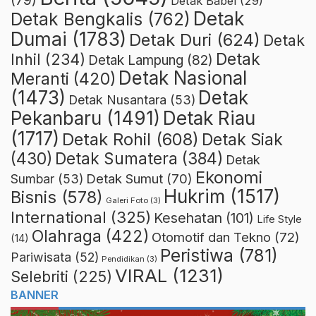
(79)
Detak Babel
(29)
Detak
Detak Bengkalis
(762)
Dumai
(1783)
Detak Duri
(624)
Detak
Detak
Inhil
(234)
Detak Lampung
(82)
Detak Nasional
Meranti
(420)
(1473)
Detak
Detak Nusantara
(53)
Detak Riau
Pekanbaru
(1491)
(1717)
Detak Rohil
(608)
Detak Siak
(430)
Detak Sumatera
(384)
Detak
Ekonomi
Detak Sumut
(70)
Sumbar
(53)
Hukrim
(1517)
Bisnis
(578)
Galeri Foto
(3)
International
(325)
Kesehatan
(101)
Life Style
Olahraga
(422)
Otomotif dan Tekno
(72)
(14)
Peristiwa
(781)
Pariwisata
(52)
Pendidikan
(3)
VIRAL
(1231)
Selebriti
(225)
BANNER