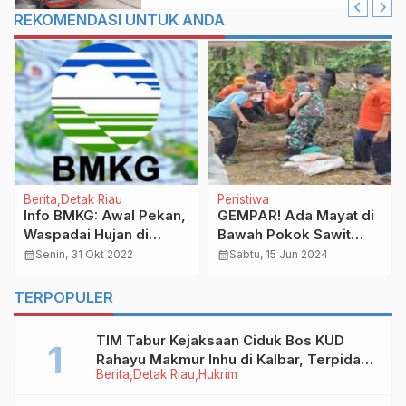
REKOMENDASI UNTUK ANDA
Berita
Detak Riau
Peristiwa
Info BMKG: Awal Pekan,
GEMPAR! Ada Mayat di
Waspadai Hujan di
Bawah Pokok Sawit
Sebagian Wilayah Riau
Dusun Suka Damai
calendar_month
Senin, 31 Okt 2022
calendar_month
Sabtu, 15 Jun 2024
Rohul
TERPOPULER
TIM Tabur Kejaksaan Ciduk Bos KUD
Rahayu Makmur Inhu di Kalbar, Terpidana
Berita
Detak Riau
Hukrim
Kredit Fiktif Rp2,8 M