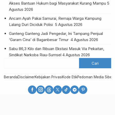
Akses Bantuan Hukum bagi Masyarakat Kurang Mampu
5
Agustus 2026
Ancam Ayah Pakai Samurai, Remaja Warga Kampung
Lalang Duri Diciduk Polisi
5 Agustus 2026
Ganteng Ganteng Jadi Pengedar, Ini Tampang Penjual
‘Garam Cina’ di Baganbesar Timur
4 Agustus 2026
Sabu 86,3 Kilo dan Ribuan Ekstasi Masuk Via Pekaitan,
Sindikat Narkoba Riau-Sumsel
4 Agustus 2026
Beranda
Disclaimer
Kebijakan Privasi
Kode Etik
Pedoman Media Siber
R
DETAK24COM - Cepat, Lugas dan Akurat
Copyright @detak24com 2021