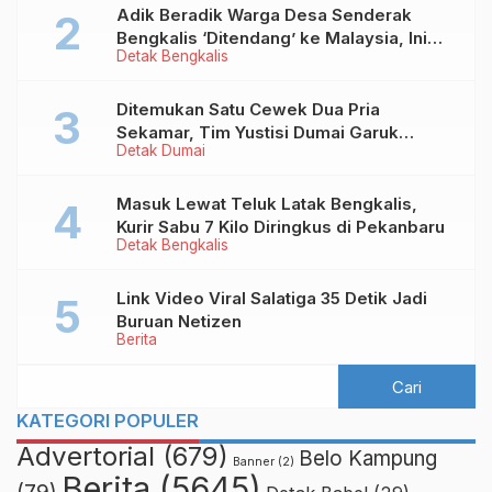
Adik Beradik Warga Desa Senderak
Bengkalis ‘Ditendang’ ke Malaysia, Ini
Detak Bengkalis
Sebabnya!
Ditemukan Satu Cewek Dua Pria
Sekamar, Tim Yustisi Dumai Garuk
Detak Dumai
Puluhan Pasangan Mesum
Masuk Lewat Teluk Latak Bengkalis,
Kurir Sabu 7 Kilo Diringkus di Pekanbaru
Detak Bengkalis
Link Video Viral Salatiga 35 Detik Jadi
Buruan Netizen
Berita
KATEGORI POPULER
Advertorial
(679)
Belo Kampung
Banner
(2)
Berita
(5645)