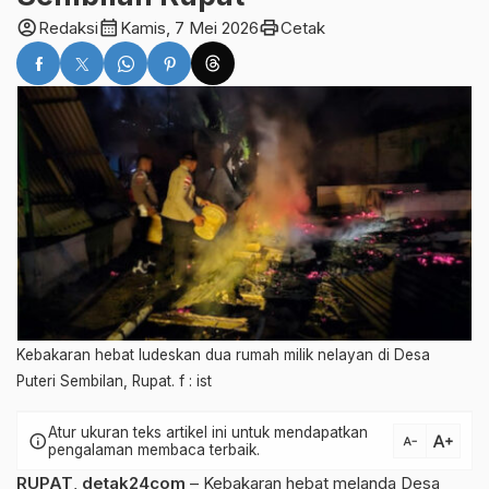
account_circle
calendar_month
print
Redaksi
Kamis, 7 Mei 2026
Cetak
Kebakaran hebat ludeskan dua rumah milik nelayan di Desa
Puteri Sembilan, Rupat. f : ist
Atur ukuran teks artikel ini untuk mendapatkan
text_increase
info
text_decrease
pengalaman membaca terbaik.
RUPAT
,
detak24com
– Kebakaran hebat melanda Desa