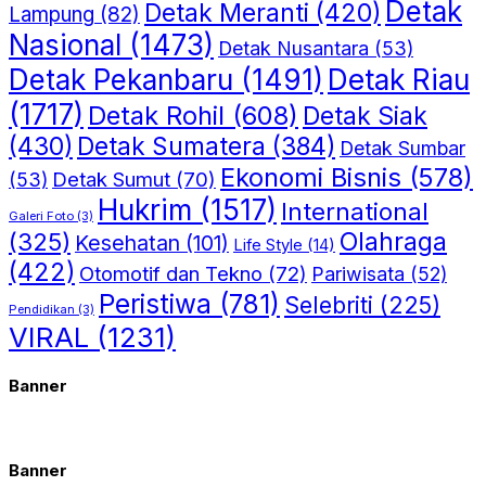
Detak
Detak Meranti
(420)
Lampung
(82)
Nasional
(1473)
Detak Nusantara
(53)
Detak Riau
Detak Pekanbaru
(1491)
(1717)
Detak Rohil
(608)
Detak Siak
(430)
Detak Sumatera
(384)
Detak Sumbar
Ekonomi Bisnis
(578)
Detak Sumut
(70)
(53)
Hukrim
(1517)
International
Galeri Foto
(3)
(325)
Olahraga
Kesehatan
(101)
Life Style
(14)
(422)
Otomotif dan Tekno
(72)
Pariwisata
(52)
Peristiwa
(781)
Selebriti
(225)
Pendidikan
(3)
VIRAL
(1231)
Banner
Banner