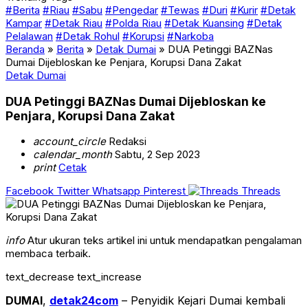
#Berita
#Riau
#Sabu
#Pengedar
#Tewas
#Duri
#Kurir
#Detak
Kampar
#Detak Riau
#Polda Riau
#Detak Kuansing
#Detak
Pelalawan
#Detak Rohul
#Korupsi
#Narkoba
Beranda
»
Berita
»
Detak Dumai
»
DUA Petinggi BAZNas
Dumai Dijebloskan ke Penjara, Korupsi Dana Zakat
Detak Dumai
DUA Petinggi BAZNas Dumai Dijebloskan ke
Penjara, Korupsi Dana Zakat
account_circle
Redaksi
calendar_month
Sabtu, 2 Sep 2023
print
Cetak
Facebook
Twitter
Whatsapp
Pinterest
Threads
info
Atur ukuran teks artikel ini untuk mendapatkan pengalaman
membaca terbaik.
text_decrease
text_increase
DUMAI
,
detak24com
– Penyidik Kejari Dumai kembali