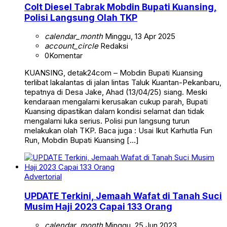
Colt Diesel Tabrak Mobdin Bupati Kuansing,
Polisi Langsung Olah TKP
calendar_month
Minggu, 13 Apr 2025
account_circle
Redaksi
0
Komentar
KUANSING, detak24com – Mobdin Bupati Kuansing
terlibat lakalantas di jalan lintas Taluk Kuantan-Pekanbaru,
tepatnya di Desa Jake, Ahad (13/04/25) siang. Meski
kendaraan mengalami kerusakan cukup parah, Bupati
Kuansing dipastikan dalam kondisi selamat dan tidak
mengalami luka serius. Polisi pun langsung turun
melakukan olah TKP. Baca juga : Usai Ikut Karhutla Fun
Run, Mobdin Bupati Kuansing […]
Advertorial
UPDATE Terkini, Jemaah Wafat di Tanah Suci
Musim Haji 2023 Capai 133 Orang
calendar_month
Minggu, 25 Jun 2023