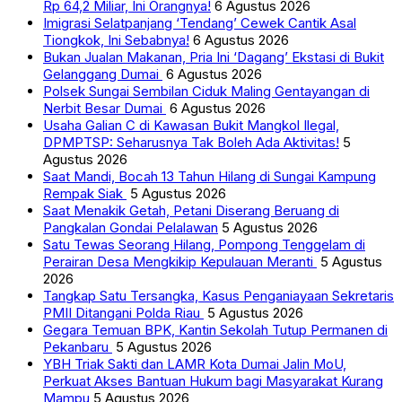
Rp 64,2 Miliar, Ini Orangnya!
6 Agustus 2026
Imigrasi Selatpanjang ‘Tendang’ Cewek Cantik Asal
Tiongkok, Ini Sebabnya!
6 Agustus 2026
Bukan Jualan Makanan, Pria Ini ‘Dagang’ Ekstasi di Bukit
Gelanggang Dumai
6 Agustus 2026
Polsek Sungai Sembilan Ciduk Maling Gentayangan di
Nerbit Besar Dumai
6 Agustus 2026
Usaha Galian C di Kawasan Bukit Mangkol Ilegal,
DPMPTSP: Seharusnya Tak Boleh Ada Aktivitas!
5
Agustus 2026
Saat Mandi, Bocah 13 Tahun Hilang di Sungai Kampung
Rempak Siak
5 Agustus 2026
Saat Menakik Getah, Petani Diserang Beruang di
Pangkalan Gondai Pelalawan
5 Agustus 2026
Satu Tewas Seorang Hilang, Pompong Tenggelam di
Perairan Desa Mengkikip Kepulauan Meranti
5 Agustus
2026
Tangkap Satu Tersangka, Kasus Penganiayaan Sekretaris
PMII Ditangani Polda Riau
5 Agustus 2026
Gegara Temuan BPK, Kantin Sekolah Tutup Permanen di
Pekanbaru
5 Agustus 2026
YBH Triak Sakti dan LAMR Kota Dumai Jalin MoU,
Perkuat Akses Bantuan Hukum bagi Masyarakat Kurang
Mampu
5 Agustus 2026