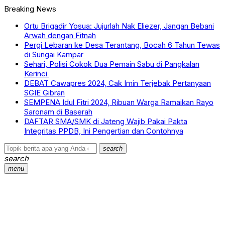
Breaking News
Ortu Brigadir Yosua: Jujurlah Nak Eliezer, Jangan Bebani
Arwah dengan Fitnah
Pergi Lebaran ke Desa Terantang, Bocah 6 Tahun Tewas
di Sungai Kampar
Sehari, Polisi Cokok Dua Pemain Sabu di Pangkalan
Kerinci
DEBAT Cawapres 2024, Cak Imin Terjebak Pertanyaan
SGIE Gibran
SEMPENA Idul Fitri 2024, Ribuan Warga Ramaikan Rayo
Saronam di Baserah
DAFTAR SMA/SMK di Jateng Wajib Pakai Pakta
Integritas PPDB, Ini Pengertian dan Contohnya
search
search
menu