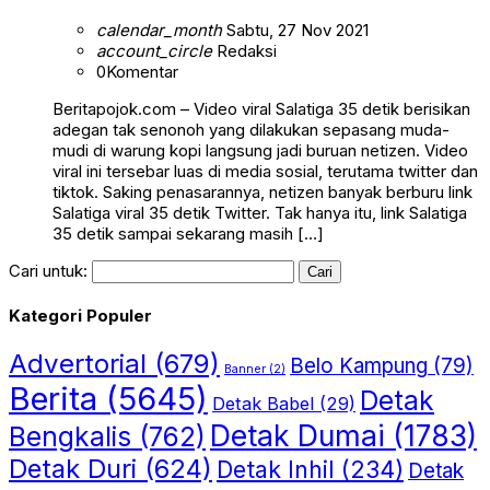
calendar_month
Sabtu, 27 Nov 2021
account_circle
Redaksi
0
Komentar
Beritapojok.com – Video viral Salatiga 35 detik berisikan
adegan tak senonoh yang dilakukan sepasang muda-
mudi di warung kopi langsung jadi buruan netizen. Video
viral ini tersebar luas di media sosial, terutama twitter dan
tiktok. Saking penasarannya, netizen banyak berburu link
Salatiga viral 35 detik Twitter. Tak hanya itu, link Salatiga
35 detik sampai sekarang masih […]
Cari untuk:
Kategori Populer
Advertorial
(679)
Belo Kampung
(79)
Banner
(2)
Berita
(5645)
Detak
Detak Babel
(29)
Detak Dumai
(1783)
Bengkalis
(762)
Detak Duri
(624)
Detak Inhil
(234)
Detak