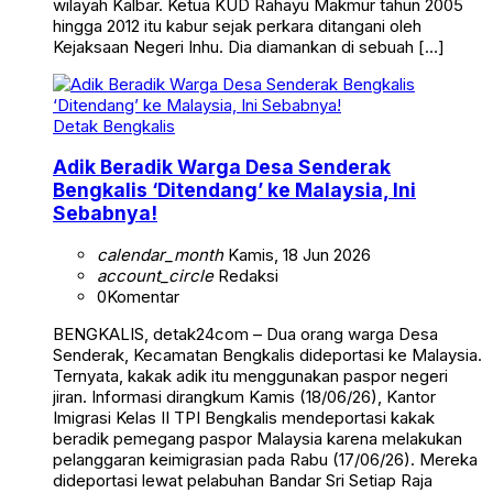
wilayah Kalbar. Ketua KUD Rahayu Makmur tahun 2005
hingga 2012 itu kabur sejak perkara ditangani oleh
Kejaksaan Negeri Inhu. Dia diamankan di sebuah […]
Detak Bengkalis
Adik Beradik Warga Desa Senderak
Bengkalis ‘Ditendang’ ke Malaysia, Ini
Sebabnya!
calendar_month
Kamis, 18 Jun 2026
account_circle
Redaksi
0
Komentar
BENGKALIS, detak24com – Dua orang warga Desa
Senderak, Kecamatan Bengkalis dideportasi ke Malaysia.
Ternyata, kakak adik itu menggunakan paspor negeri
jiran. Informasi dirangkum Kamis (18/06/26), Kantor
Imigrasi Kelas II TPI Bengkalis mendeportasi kakak
beradik pemegang paspor Malaysia karena melakukan
pelanggaran keimigrasian pada Rabu (17/06/26). Mereka
dideportasi lewat pelabuhan Bandar Sri Setiap Raja