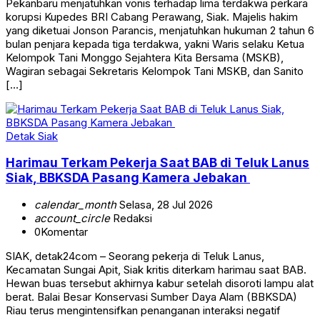
Pekanbaru menjatuhkan vonis terhadap lima terdakwa perkara
korupsi Kupedes BRI Cabang Perawang, Siak. Majelis hakim
yang diketuai Jonson Parancis, menjatuhkan hukuman 2 tahun 6
bulan penjara kepada tiga terdakwa, yakni Waris selaku Ketua
Kelompok Tani Monggo Sejahtera Kita Bersama (MSKB),
Wagiran sebagai Sekretaris Kelompok Tani MSKB, dan Sanito
[…]
Detak Siak
Harimau Terkam Pekerja Saat BAB di Teluk Lanus
Siak, BBKSDA Pasang Kamera Jebakan
calendar_month
Selasa, 28 Jul 2026
account_circle
Redaksi
0
Komentar
SIAK, detak24com – Seorang pekerja di Teluk Lanus,
Kecamatan Sungai Apit, Siak kritis diterkam harimau saat BAB.
Hewan buas tersebut akhirnya kabur setelah disoroti lampu alat
berat. Balai Besar Konservasi Sumber Daya Alam (BBKSDA)
Riau terus mengintensifkan penanganan interaksi negatif