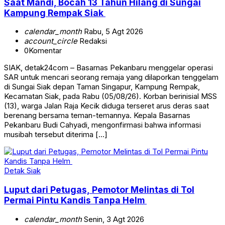
Saat Mandi, Bocah 13 Tahun Hilang di Sungai
Kampung Rempak Siak
calendar_month
Rabu, 5 Agt 2026
account_circle
Redaksi
0
Komentar
SIAK, detak24com – Basarnas Pekanbaru menggelar operasi
SAR untuk mencari seorang remaja yang dilaporkan tenggelam
di Sungai Siak depan Taman Singapur, Kampung Rempak,
Kecamatan Siak, pada Rabu (05/08/26). Korban berinisial MSS
(13), warga Jalan Raja Kecik diduga terseret arus deras saat
berenang bersama teman-temannya. Kepala Basarnas
Pekanbaru Budi Cahyadi, mengonfirmasi bahwa informasi
musibah tersebut diterima […]
Detak Siak
Luput dari Petugas, Pemotor Melintas di Tol
Permai Pintu Kandis Tanpa Helm
calendar_month
Senin, 3 Agt 2026