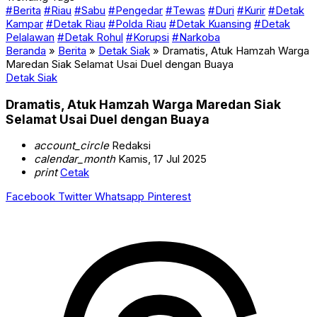
#Berita
#Riau
#Sabu
#Pengedar
#Tewas
#Duri
#Kurir
#Detak
Kampar
#Detak Riau
#Polda Riau
#Detak Kuansing
#Detak
Pelalawan
#Detak Rohul
#Korupsi
#Narkoba
Beranda
»
Berita
»
Detak Siak
»
Dramatis, Atuk Hamzah Warga
Maredan Siak Selamat Usai Duel dengan Buaya
Detak Siak
Dramatis, Atuk Hamzah Warga Maredan Siak
Selamat Usai Duel dengan Buaya
account_circle
Redaksi
calendar_month
Kamis, 17 Jul 2025
print
Cetak
Facebook
Twitter
Whatsapp
Pinterest