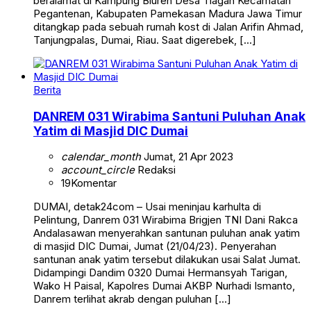
beralamat di Kampung Blureh Desa Tlagah Kecamatan
Pegantenan, Kabupaten Pamekasan Madura Jawa Timur
ditangkap pada sebuah rumah kost di Jalan Arifin Ahmad,
Tanjungpalas, Dumai, Riau. Saat digerebek, […]
Berita
DANREM 031 Wirabima Santuni Puluhan Anak
Yatim di Masjid DIC Dumai
calendar_month
Jumat, 21 Apr 2023
account_circle
Redaksi
19
Komentar
DUMAI, detak24com – Usai meninjau karhulta di
Pelintung, Danrem 031 Wirabima Brigjen TNI Dani Rakca
Andalasawan menyerahkan santunan puluhan anak yatim
di masjid DIC Dumai, Jumat (21/04/23). Penyerahan
santunan anak yatim tersebut dilakukan usai Salat Jumat.
Didampingi Dandim 0320 Dumai Hermansyah Tarigan,
Wako H Paisal, Kapolres Dumai AKBP Nurhadi Ismanto,
Danrem terlihat akrab dengan puluhan […]