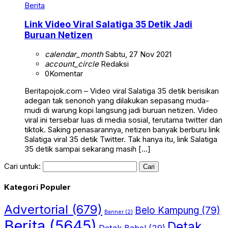
Berita
Link Video Viral Salatiga 35 Detik Jadi
Buruan Netizen
calendar_month
Sabtu, 27 Nov 2021
account_circle
Redaksi
0
Komentar
Beritapojok.com – Video viral Salatiga 35 detik berisikan
adegan tak senonoh yang dilakukan sepasang muda-
mudi di warung kopi langsung jadi buruan netizen. Video
viral ini tersebar luas di media sosial, terutama twitter dan
tiktok. Saking penasarannya, netizen banyak berburu link
Salatiga viral 35 detik Twitter. Tak hanya itu, link Salatiga
35 detik sampai sekarang masih […]
Cari untuk:
Kategori Populer
Advertorial
(679)
Belo Kampung
(79)
Banner
(2)
Berita
(5645)
Detak
Detak Babel
(29)