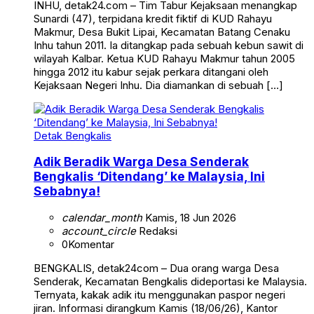
INHU, detak24.com – Tim Tabur Kejaksaan menangkap
Sunardi (47), terpidana kredit fiktif di KUD Rahayu
Makmur, Desa Bukit Lipai, Kecamatan Batang Cenaku
Inhu tahun 2011. Ia ditangkap pada sebuah kebun sawit di
wilayah Kalbar. Ketua KUD Rahayu Makmur tahun 2005
hingga 2012 itu kabur sejak perkara ditangani oleh
Kejaksaan Negeri Inhu. Dia diamankan di sebuah […]
Detak Bengkalis
Adik Beradik Warga Desa Senderak
Bengkalis ‘Ditendang’ ke Malaysia, Ini
Sebabnya!
calendar_month
Kamis, 18 Jun 2026
account_circle
Redaksi
0
Komentar
BENGKALIS, detak24com – Dua orang warga Desa
Senderak, Kecamatan Bengkalis dideportasi ke Malaysia.
Ternyata, kakak adik itu menggunakan paspor negeri
jiran. Informasi dirangkum Kamis (18/06/26), Kantor