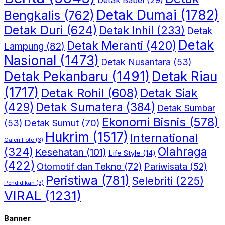
Detak Dumai
(1782)
Bengkalis
(762)
Detak Duri
(624)
Detak Inhil
(233)
Detak
Detak
Detak Meranti
(420)
Lampung
(82)
Nasional
(1473)
Detak Nusantara
(53)
Detak Riau
Detak Pekanbaru
(1491)
(1717)
Detak Rohil
(608)
Detak Siak
(429)
Detak Sumatera
(384)
Detak Sumbar
Ekonomi Bisnis
(578)
Detak Sumut
(70)
(53)
Hukrim
(1517)
International
Galeri Foto
(3)
(324)
Olahraga
Kesehatan
(101)
Life Style
(14)
(422)
Otomotif dan Tekno
(72)
Pariwisata
(52)
Peristiwa
(781)
Selebriti
(225)
Pendidikan
(3)
VIRAL
(1231)
Banner