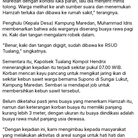
Maredan dengan kondisi luka parah, lalu dia menjerit minta
tolong. Warga melihat ke arah sumber suara dan menemukan
Hamzah terluka dan dibawa ke rumah sakit,” terangnya.
Penghulu (Kepala Desa) Kampung Maredan, Muhammad Idris
membenarkan bahwa ada warganya diserang buaya rawa pagi
ini. Kaki dan tangan mengalami robek dalam.
“Benar, kaki dan tangan digigit, sudah dibawa ke RSUD
Tualang,” singkatnya.
Sementara itu, Kapolsek Tualang Kompol Hendrix
menerangkan kejadian itu terjadi sekitar pukul 07.00 WIB.
Korban mencari kayu pancang untuk mengikat jaring ikan di
sekitar kebun sawit warga bernama Supono di Sungai Lukut,
Kampung Maredan. Sembari ia mendapat job untuk
membersihkan kebun sawit tersebut.
Belum diketahui pasti jenis buaya yang menerkam Hamzah itu,
namun dari keterangan korban buaya itu memiliki panjang
kurang lebih 3 meter, dengan ukuran itu buaya diindikasi adalah
buaya rawa mulut panjang usia dewasa.
“Dengan kejadian ini, kami mengimbau kepada masyarakat
yang melakukan aktivitas di areal sungai untuk hati hati dan