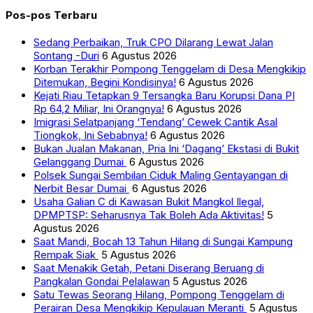
Pos-pos Terbaru
Sedang Perbaikan, Truk CPO Dilarang Lewat Jalan
Sontang -Duri
6 Agustus 2026
Korban Terakhir Pompong Tenggelam di Desa Mengkikip
Ditemukan, Begini Kondisinya!
6 Agustus 2026
Kejati Riau Tetapkan 9 Tersangka Baru Korupsi Dana PI
Rp 64,2 Miliar, Ini Orangnya!
6 Agustus 2026
Imigrasi Selatpanjang ‘Tendang’ Cewek Cantik Asal
Tiongkok, Ini Sebabnya!
6 Agustus 2026
Bukan Jualan Makanan, Pria Ini ‘Dagang’ Ekstasi di Bukit
Gelanggang Dumai
6 Agustus 2026
Polsek Sungai Sembilan Ciduk Maling Gentayangan di
Nerbit Besar Dumai
6 Agustus 2026
Usaha Galian C di Kawasan Bukit Mangkol Ilegal,
DPMPTSP: Seharusnya Tak Boleh Ada Aktivitas!
5
Agustus 2026
Saat Mandi, Bocah 13 Tahun Hilang di Sungai Kampung
Rempak Siak
5 Agustus 2026
Saat Menakik Getah, Petani Diserang Beruang di
Pangkalan Gondai Pelalawan
5 Agustus 2026
Satu Tewas Seorang Hilang, Pompong Tenggelam di
Perairan Desa Mengkikip Kepulauan Meranti
5 Agustus