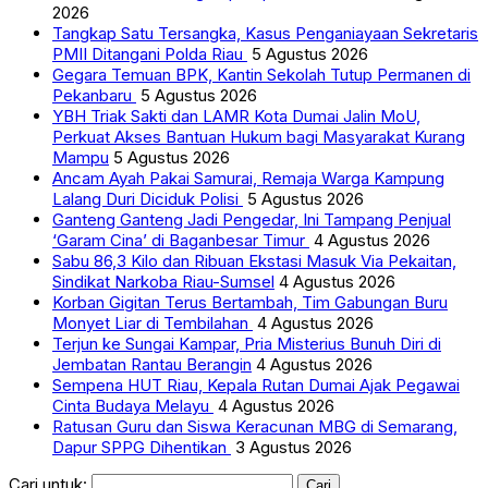
2026
Tangkap Satu Tersangka, Kasus Penganiayaan Sekretaris
PMII Ditangani Polda Riau
5 Agustus 2026
Gegara Temuan BPK, Kantin Sekolah Tutup Permanen di
Pekanbaru
5 Agustus 2026
YBH Triak Sakti dan LAMR Kota Dumai Jalin MoU,
Perkuat Akses Bantuan Hukum bagi Masyarakat Kurang
Mampu
5 Agustus 2026
Ancam Ayah Pakai Samurai, Remaja Warga Kampung
Lalang Duri Diciduk Polisi
5 Agustus 2026
Ganteng Ganteng Jadi Pengedar, Ini Tampang Penjual
‘Garam Cina’ di Baganbesar Timur
4 Agustus 2026
Sabu 86,3 Kilo dan Ribuan Ekstasi Masuk Via Pekaitan,
Sindikat Narkoba Riau-Sumsel
4 Agustus 2026
Korban Gigitan Terus Bertambah, Tim Gabungan Buru
Monyet Liar di Tembilahan
4 Agustus 2026
Terjun ke Sungai Kampar, Pria Misterius Bunuh Diri di
Jembatan Rantau Berangin
4 Agustus 2026
Sempena HUT Riau, Kepala Rutan Dumai Ajak Pegawai
Cinta Budaya Melayu
4 Agustus 2026
Ratusan Guru dan Siswa Keracunan MBG di Semarang,
Dapur SPPG Dihentikan
3 Agustus 2026
Cari untuk: