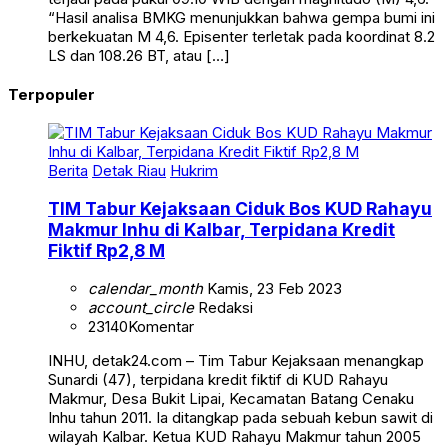
“Hasil analisa BMKG menunjukkan bahwa gempa bumi ini
berkekuatan M 4,6. Episenter terletak pada koordinat 8.2
LS dan 108.26 BT, atau […]
Terpopuler
Berita
Detak Riau
Hukrim
TIM Tabur Kejaksaan Ciduk Bos KUD Rahayu
Makmur Inhu di Kalbar, Terpidana Kredit
Fiktif Rp2,8 M
calendar_month
Kamis, 23 Feb 2023
account_circle
Redaksi
23140
Komentar
INHU, detak24.com – Tim Tabur Kejaksaan menangkap
Sunardi (47), terpidana kredit fiktif di KUD Rahayu
Makmur, Desa Bukit Lipai, Kecamatan Batang Cenaku
Inhu tahun 2011. Ia ditangkap pada sebuah kebun sawit di
wilayah Kalbar. Ketua KUD Rahayu Makmur tahun 2005