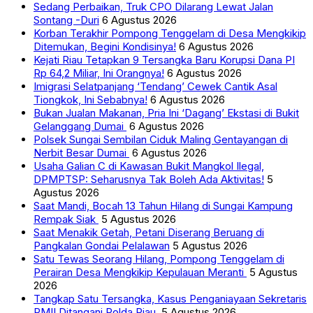
Sedang Perbaikan, Truk CPO Dilarang Lewat Jalan
Sontang -Duri
6 Agustus 2026
Korban Terakhir Pompong Tenggelam di Desa Mengkikip
Ditemukan, Begini Kondisinya!
6 Agustus 2026
Kejati Riau Tetapkan 9 Tersangka Baru Korupsi Dana PI
Rp 64,2 Miliar, Ini Orangnya!
6 Agustus 2026
Imigrasi Selatpanjang ‘Tendang’ Cewek Cantik Asal
Tiongkok, Ini Sebabnya!
6 Agustus 2026
Bukan Jualan Makanan, Pria Ini ‘Dagang’ Ekstasi di Bukit
Gelanggang Dumai
6 Agustus 2026
Polsek Sungai Sembilan Ciduk Maling Gentayangan di
Nerbit Besar Dumai
6 Agustus 2026
Usaha Galian C di Kawasan Bukit Mangkol Ilegal,
DPMPTSP: Seharusnya Tak Boleh Ada Aktivitas!
5
Agustus 2026
Saat Mandi, Bocah 13 Tahun Hilang di Sungai Kampung
Rempak Siak
5 Agustus 2026
Saat Menakik Getah, Petani Diserang Beruang di
Pangkalan Gondai Pelalawan
5 Agustus 2026
Satu Tewas Seorang Hilang, Pompong Tenggelam di
Perairan Desa Mengkikip Kepulauan Meranti
5 Agustus
2026
Tangkap Satu Tersangka, Kasus Penganiayaan Sekretaris
PMII Ditangani Polda Riau
5 Agustus 2026