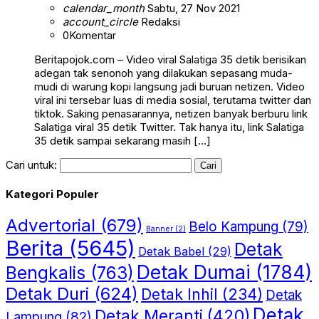
calendar_month
Sabtu, 27 Nov 2021
account_circle
Redaksi
0
Komentar
Beritapojok.com – Video viral Salatiga 35 detik berisikan
adegan tak senonoh yang dilakukan sepasang muda-
mudi di warung kopi langsung jadi buruan netizen. Video
viral ini tersebar luas di media sosial, terutama twitter dan
tiktok. Saking penasarannya, netizen banyak berburu link
Salatiga viral 35 detik Twitter. Tak hanya itu, link Salatiga
35 detik sampai sekarang masih […]
Cari untuk:
Kategori Populer
Advertorial
(679)
Belo Kampung
(79)
Banner
(2)
Berita
(5645)
Detak
Detak Babel
(29)
Detak Dumai
(1784)
Bengkalis
(763)
Detak Duri
(624)
Detak Inhil
(234)
Detak
Detak
Detak Meranti
(420)
Lampung
(82)