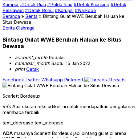
Kampar
#Detak Riau
#Polda Riau
#Detak Kuansing
#Detak
Pelalawan
#Detak Rohul
#Korupsi
#Narkoba
Beranda
»
Berita
»
Bintang Gulat WWE Berubah Haluan ke
Situs Dewasa
Berita
Olahraga
Bintang Gulat WWE Berubah Haluan ke Situs
Dewasa
account_circle
Redaksi
calendar_month
Sabtu, 15 Jan 2022
print
Cetak
Facebook
Twitter
Whatsapp
Pinterest
Threads
Scarlett Bordeaux
info
Atur ukuran teks artikel ini untuk mendapatkan pengalaman
membaca terbaik.
text_decrease
text_increase
ADA
masanya Scarlett Bordeaux jadi bintang gulat di arena