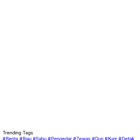
Trending Tags
#Berita
#Riau
#Sabu
#Pengedar
#Tewas
#Duri
#Kurir
#Detak