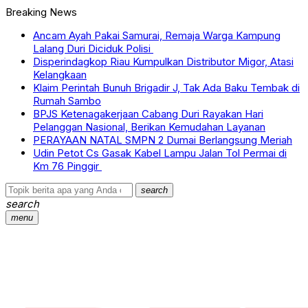
Breaking News
Ancam Ayah Pakai Samurai, Remaja Warga Kampung
Lalang Duri Diciduk Polisi
Disperindagkop Riau Kumpulkan Distributor Migor, Atasi
Kelangkaan
Klaim Perintah Bunuh Brigadir J, Tak Ada Baku Tembak di
Rumah Sambo
BPJS Ketenagakerjaan Cabang Duri Rayakan Hari
Pelanggan Nasional, Berikan Kemudahan Layanan
PERAYAAN NATAL SMPN 2 Dumai Berlangsung Meriah
Udin Petot Cs Gasak Kabel Lampu Jalan Tol Permai di
Km 76 Pinggir
search
search
menu