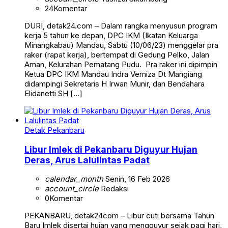
24
Komentar
DURI, detak24.com – Dalam rangka menyusun program
kerja 5 tahun ke depan, DPC IKM (Ikatan Keluarga
Minangkabau) Mandau, Sabtu (10/06/23) menggelar pra
raker (rapat kerja), bertempat di Gedung Pelko, Jalan
Aman, Kelurahan Pematang Pudu. Pra raker ini dipimpin
Ketua DPC IKM Mandau Indra Verniza Dt Mangiang
didampingi Sekretaris H Irwan Munir, dan Bendahara
Elidanetti SH […]
Detak Pekanbaru
Libur Imlek di Pekanbaru Diguyur Hujan
Deras, Arus Lalulintas Padat
calendar_month
Senin, 16 Feb 2026
account_circle
Redaksi
0
Komentar
PEKANBARU, detak24com – Libur cuti bersama Tahun
Baru Imlek disertai hujan yang mengguyur sejak pagi hari,