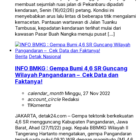
membuat sejumlah ruas jalan di Pekanbaru dipadati
kendaraan, Senin (16/02/26) petang. Kondisi ini
menyebabkan arus lalu lintas di beberapa titik mengalami
kemacetan. Pantauan wartawan di Jalan Tuanku
Tambusai, kepadatan kendaraan terlihat mulai dari
kawasan Pasar Buah Nangka menuju pusat […]
Berita
Detak Nasional
INFO BMKG : Gempa Bumi 4,6 SR Guncang
Wilayah Pangandaran – Cek Data dan
Faktanya!
calendar_month
Minggu, 27 Nov 2022
account_circle
Redaksi
11
Komentar
JAKARTA, detak24.com – Gempa tektonik berkekuatan
4,6 SR mengguncang Kabupaten Pangandaran, Jawa
Barat, Ahad (27/11/22) pagi. Kepala BBMKG Wilayah II
Tangerang Hartanto mengatakan, gempa Pangandaran
terjadi pada pukul 09.10 WIB dengan magnitudo (M) 4,6.