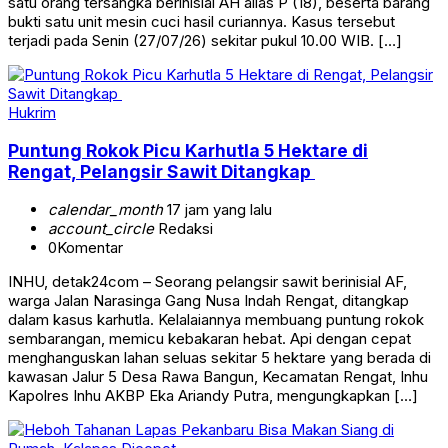
satu orang tersangka berinisial AH alias P (18), beserta barang
bukti satu unit mesin cuci hasil curiannya. Kasus tersebut
terjadi pada Senin (27/07/26) sekitar pukul 10.00 WIB. […]
Hukrim
Puntung Rokok Picu Karhutla 5 Hektare di
Rengat, Pelangsir Sawit Ditangkap
calendar_month
17 jam yang lalu
account_circle
Redaksi
0
Komentar
INHU, detak24com – Seorang pelangsir sawit berinisial AF,
warga Jalan Narasinga Gang Nusa Indah Rengat, ditangkap
dalam kasus karhutla. Kelalaiannya membuang puntung rokok
sembarangan, memicu kebakaran hebat. Api dengan cepat
menghanguskan lahan seluas sekitar 5 hektare yang berada di
kawasan Jalur 5 Desa Rawa Bangun, Kecamatan Rengat, Inhu
Kapolres Inhu AKBP Eka Ariandy Putra, mengungkapkan […]