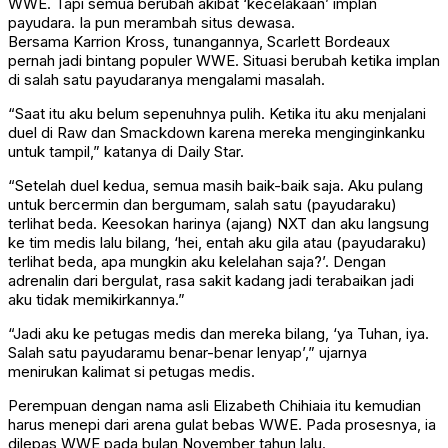
WWE. Tapi semua berubah akibat ‘kecelakaan’ implan
payudara. Ia pun merambah situs dewasa.
Bersama Karrion Kross, tunangannya, Scarlett Bordeaux
pernah jadi bintang populer WWE. Situasi berubah ketika implan
di salah satu payudaranya mengalami masalah.
“Saat itu aku belum sepenuhnya pulih. Ketika itu aku menjalani
duel di Raw dan Smackdown karena mereka menginginkanku
untuk tampil,” katanya di Daily Star.
“Setelah duel kedua, semua masih baik-baik saja. Aku pulang
untuk bercermin dan bergumam, salah satu (payudaraku)
terlihat beda. Keesokan harinya (ajang) NXT dan aku langsung
ke tim medis lalu bilang, ‘hei, entah aku gila atau (payudaraku)
terlihat beda, apa mungkin aku kelelahan saja?’. Dengan
adrenalin dari bergulat, rasa sakit kadang jadi terabaikan jadi
aku tidak memikirkannya.”
“Jadi aku ke petugas medis dan mereka bilang, ‘ya Tuhan, iya.
Salah satu payudaramu benar-benar lenyap’,” ujarnya
menirukan kalimat si petugas medis.
Perempuan dengan nama asli Elizabeth Chihiaia itu kemudian
harus menepi dari arena gulat bebas WWE. Pada prosesnya, ia
dilepas WWE pada bulan November tahun lalu.