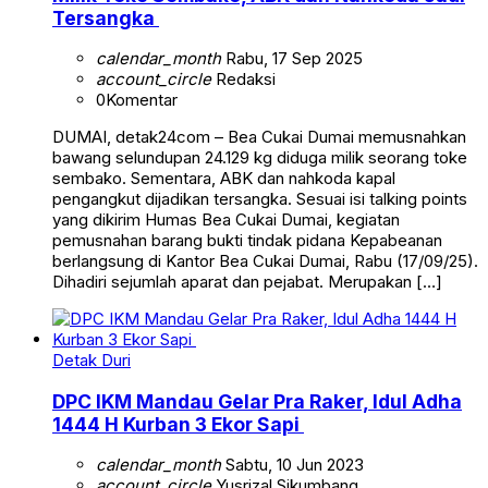
Tersangka
calendar_month
Rabu, 17 Sep 2025
account_circle
Redaksi
0
Komentar
DUMAI, detak24com – Bea Cukai Dumai memusnahkan
bawang selundupan 24.129 kg diduga milik seorang toke
sembako. Sementara, ABK dan nahkoda kapal
pengangkut dijadikan tersangka. Sesuai isi talking points
yang dikirim Humas Bea Cukai Dumai, kegiatan
pemusnahan barang bukti tindak pidana Kepabeanan
berlangsung di Kantor Bea Cukai Dumai, Rabu (17/09/25).
Dihadiri sejumlah aparat dan pejabat. Merupakan […]
Detak Duri
DPC IKM Mandau Gelar Pra Raker, Idul Adha
1444 H Kurban 3 Ekor Sapi
calendar_month
Sabtu, 10 Jun 2023
account_circle
Yusrizal Sikumbang