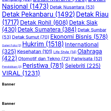
Nasional
(1473)
Detak Nusantara
(53)
Detak Riau
Detak Pekanbaru
(1492)
(1717)
Detak Rohil
(608)
Detak Siak
(430)
Detak Sumatera
(384)
Detak Sumbar
Ekonomi Bisnis
(578)
Detak Sumut
(70)
(53)
Hukrim
(1518)
International
Galeri Foto
(3)
(325)
Olahraga
Kesehatan
(101)
Life Style
(14)
(422)
Otomotif dan Tekno
(72)
Pariwisata
(52)
Peristiwa
(781)
Selebriti
(225)
Pendidikan
(3)
VIRAL
(1231)
Banner
Banner