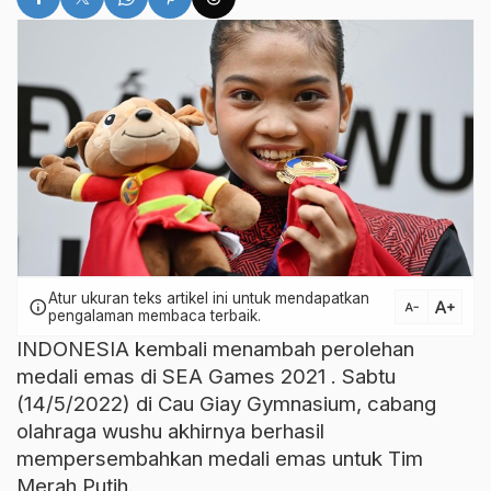
Atur ukuran teks artikel ini untuk mendapatkan
text_increase
info
text_decrease
pengalaman membaca terbaik.
INDONESIA kembali menambah perolehan
medali emas di
SEA Games 2021
. Sabtu
(14/5/2022) di Cau Giay Gymnasium, cabang
olahraga wushu akhirnya berhasil
mempersembahkan medali emas untuk Tim
Merah Putih.