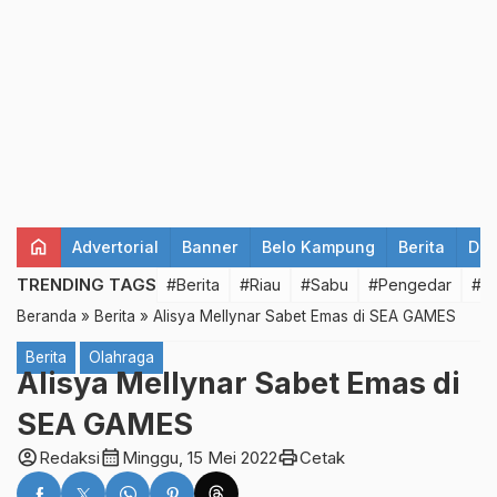
home
Advertorial
Banner
Belo Kampung
Berita
Det
TRENDING TAGS
#Berita
#Riau
#Sabu
#Pengedar
#T
Beranda
»
Berita
»
Alisya Mellynar Sabet Emas di SEA GAMES
Berita
Olahraga
Alisya Mellynar Sabet Emas di
SEA GAMES
account_circle
calendar_month
print
Redaksi
Minggu, 15 Mei 2022
Cetak