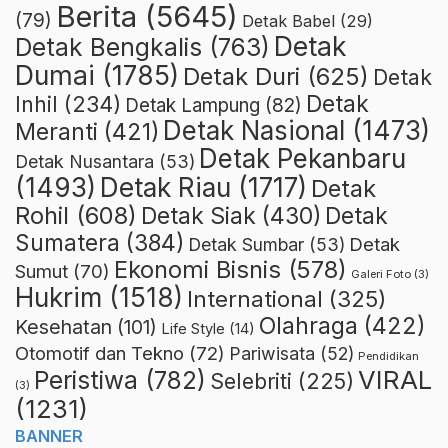
Berita
(5645)
(79)
Detak Babel
(29)
Detak
Detak Bengkalis
(763)
Dumai
(1785)
Detak Duri
(625)
Detak
Detak
Inhil
(234)
Detak Lampung
(82)
Detak Nasional
(1473)
Meranti
(421)
Detak Pekanbaru
Detak Nusantara
(53)
Detak Riau
(1717)
(1493)
Detak
Rohil
(608)
Detak Siak
(430)
Detak
Sumatera
(384)
Detak
Detak Sumbar
(53)
Ekonomi Bisnis
(578)
Sumut
(70)
Galeri Foto
(3)
Hukrim
(1518)
International
(325)
Olahraga
(422)
Kesehatan
(101)
Life Style
(14)
Otomotif dan Tekno
(72)
Pariwisata
(52)
Pendidikan
VIRAL
Peristiwa
(782)
Selebriti
(225)
(3)
(1231)
BANNER