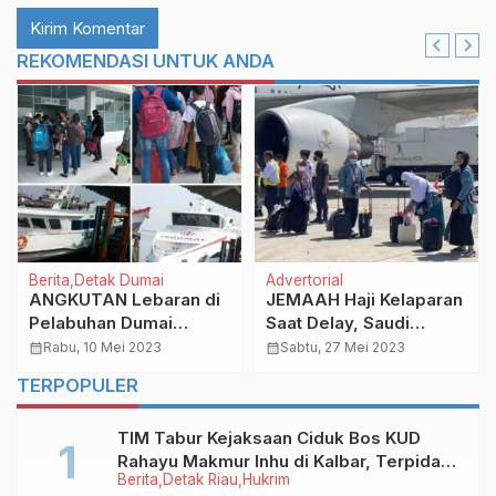
REKOMENDASI UNTUK ANDA
Berita
Detak Dumai
Advertorial
ANGKUTAN Lebaran di
JEMAAH Haji Kelaparan
Pelabuhan Dumai
Saat Delay, Saudi
Berjalan Tertib dan
Airlines Minta Maaf
calendar_month
Rabu, 10 Mei 2023
calendar_month
Sabtu, 27 Mei 2023
Lancar
TERPOPULER
TIM Tabur Kejaksaan Ciduk Bos KUD
Rahayu Makmur Inhu di Kalbar, Terpidana
Berita
Detak Riau
Hukrim
Kredit Fiktif Rp2,8 M