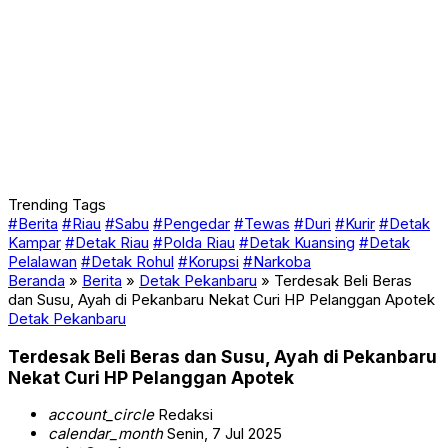
Trending Tags
#Berita
#Riau
#Sabu
#Pengedar
#Tewas
#Duri
#Kurir
#Detak
Kampar
#Detak Riau
#Polda Riau
#Detak Kuansing
#Detak
Pelalawan
#Detak Rohul
#Korupsi
#Narkoba
Beranda
»
Berita
»
Detak Pekanbaru
»
Terdesak Beli Beras
dan Susu, Ayah di Pekanbaru Nekat Curi HP Pelanggan Apotek
Detak Pekanbaru
Terdesak Beli Beras dan Susu, Ayah di Pekanbaru
Nekat Curi HP Pelanggan Apotek
account_circle
Redaksi
calendar_month
Senin, 7 Jul 2025