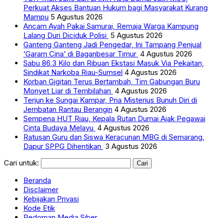
Perkuat Akses Bantuan Hukum bagi Masyarakat Kurang
Mampu
5 Agustus 2026
Ancam Ayah Pakai Samurai, Remaja Warga Kampung
Lalang Duri Diciduk Polisi
5 Agustus 2026
Ganteng Ganteng Jadi Pengedar, Ini Tampang Penjual
‘Garam Cina’ di Baganbesar Timur
4 Agustus 2026
Sabu 86,3 Kilo dan Ribuan Ekstasi Masuk Via Pekaitan,
Sindikat Narkoba Riau-Sumsel
4 Agustus 2026
Korban Gigitan Terus Bertambah, Tim Gabungan Buru
Monyet Liar di Tembilahan
4 Agustus 2026
Terjun ke Sungai Kampar, Pria Misterius Bunuh Diri di
Jembatan Rantau Berangin
4 Agustus 2026
Sempena HUT Riau, Kepala Rutan Dumai Ajak Pegawai
Cinta Budaya Melayu
4 Agustus 2026
Ratusan Guru dan Siswa Keracunan MBG di Semarang,
Dapur SPPG Dihentikan
3 Agustus 2026
Cari untuk:
Beranda
Disclaimer
Kebijakan Privasi
Kode Etik
Pedoman Media Siber