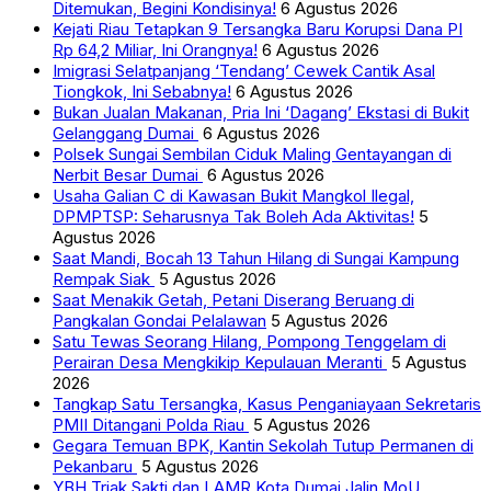
Ditemukan, Begini Kondisinya!
6 Agustus 2026
Kejati Riau Tetapkan 9 Tersangka Baru Korupsi Dana PI
Rp 64,2 Miliar, Ini Orangnya!
6 Agustus 2026
Imigrasi Selatpanjang ‘Tendang’ Cewek Cantik Asal
Tiongkok, Ini Sebabnya!
6 Agustus 2026
Bukan Jualan Makanan, Pria Ini ‘Dagang’ Ekstasi di Bukit
Gelanggang Dumai
6 Agustus 2026
Polsek Sungai Sembilan Ciduk Maling Gentayangan di
Nerbit Besar Dumai
6 Agustus 2026
Usaha Galian C di Kawasan Bukit Mangkol Ilegal,
DPMPTSP: Seharusnya Tak Boleh Ada Aktivitas!
5
Agustus 2026
Saat Mandi, Bocah 13 Tahun Hilang di Sungai Kampung
Rempak Siak
5 Agustus 2026
Saat Menakik Getah, Petani Diserang Beruang di
Pangkalan Gondai Pelalawan
5 Agustus 2026
Satu Tewas Seorang Hilang, Pompong Tenggelam di
Perairan Desa Mengkikip Kepulauan Meranti
5 Agustus
2026
Tangkap Satu Tersangka, Kasus Penganiayaan Sekretaris
PMII Ditangani Polda Riau
5 Agustus 2026
Gegara Temuan BPK, Kantin Sekolah Tutup Permanen di
Pekanbaru
5 Agustus 2026
YBH Triak Sakti dan LAMR Kota Dumai Jalin MoU,