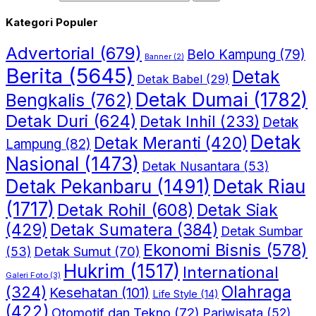
Kategori Populer
Advertorial
(679)
Belo Kampung
(79)
Banner
(2)
Berita
(5645)
Detak
Detak Babel
(29)
Detak Dumai
(1782)
Bengkalis
(762)
Detak Duri
(624)
Detak Inhil
(233)
Detak
Detak
Detak Meranti
(420)
Lampung
(82)
Nasional
(1473)
Detak Nusantara
(53)
Detak Riau
Detak Pekanbaru
(1491)
(1717)
Detak Rohil
(608)
Detak Siak
(429)
Detak Sumatera
(384)
Detak Sumbar
Ekonomi Bisnis
(578)
Detak Sumut
(70)
(53)
Hukrim
(1517)
International
Galeri Foto
(3)
(324)
Olahraga
Kesehatan
(101)
Life Style
(14)
(422)
Otomotif dan Tekno
(72)
Pariwisata
(52)