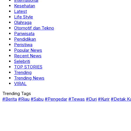
International
Kesehatan
Latest
Life Style
Olahraga
Otomotif dan Tekno
Pariwisata
Pendidikan
Peristiwa
Popular News
Recent News
Selebriti
TOP STORIES
Trending
Trending News
VIRAL
Trending Tags
#Berita
#Riau
#Sabu
#Pengedar
#Tewas
#Duri
#Kurir
#Detak K