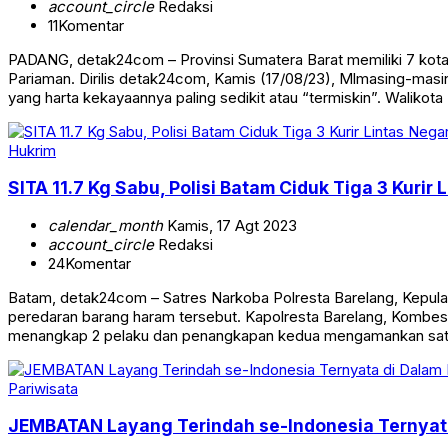
account_circle
Redaksi
11
Komentar
PADANG, detak24com – Provinsi Sumatera Barat memiliki 7 kotam
Pariaman. Dirilis detak24com, Kamis (17/08/23), Mlmasing-masing
yang harta kekayaannya paling sedikit atau “termiskin”. Walikota
Hukrim
SITA 11.7 Kg Sabu, Polisi Batam Ciduk Tiga 3 Kurir 
calendar_month
Kamis, 17 Agt 2023
account_circle
Redaksi
24
Komentar
Batam, detak24com – Satres Narkoba Polresta Barelang, Kepulau
peredaran barang haram tersebut. Kapolresta Barelang, Kombes
menangkap 2 pelaku dan penangkapan kedua mengamankan satu
Pariwisata
JEMBATAN Layang Terindah se-Indonesia Ternyata