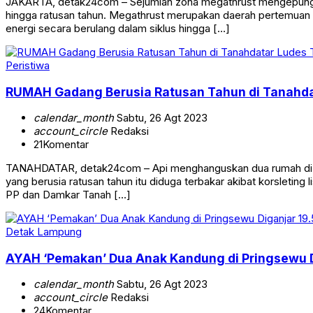
JAKARTA, detak24com – Sejumlah zona megathrust mengepung Pul
hingga ratusan tahun. Megathrust merupakan daerah pertemuan 
energi secara berulang dalam siklus hingga […]
Peristiwa
RUMAH Gadang Berusia Ratusan Tahun di Tanahdata
calendar_month
Sabtu, 26 Agt 2023
account_circle
Redaksi
21
Komentar
TANAHDATAR, detak24com – Api menghanguskan dua rumah di Nag
yang berusia ratusan tahun itu diduga terbakar akibat korsleting
PP dan Damkar Tanah […]
Detak Lampung
AYAH ‘Pemakan’ Dua Anak Kandung di Pringsewu Di
calendar_month
Sabtu, 26 Agt 2023
account_circle
Redaksi
24
Komentar