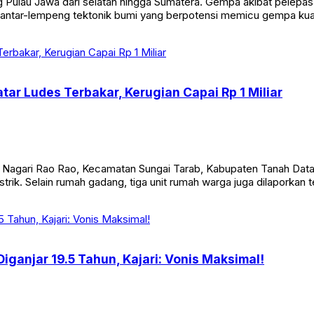
au Jawa dari selatan hingga Sumatera. Gempa akibat pelepasan 
antar-lempeng tektonik bumi yang berpotensi memicu gempa kuat 
r Ludes Terbakar, Kerugian Capai Rp 1 Miliar
ari Rao Rao, Kecamatan Sungai Tarab, Kabupaten Tanah Datar, 
 listrik. Selain rumah gadang, tiga unit rumah warga juga dilapork
ganjar 19.5 Tahun, Kajari: Vonis Maksimal!