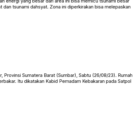
energi yang besar dari area ini bisa memicu tsunami besar
dan tsunami dahsyat. Zona ini diperkirakan bisa melepaskan
Provinsi Sumatera Barat (Sumbar), Sabtu (26/08/23). Rumah
an terbakar. Itu dikatakan Kabid Pemadam Kebakaran pada Satpol