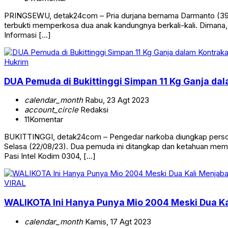
PRINGSEWU, detak24com – Pria durjana bernama Darmanto (39), w
terbukti memperkosa dua anak kandungnya berkali-kali. Dimana,
Informasi […]
Hukrim
DUA Pemuda di Bukittinggi Simpan 11 Kg Ganja da
calendar_month
Rabu, 23 Agt 2023
account_circle
Redaksi
11
Komentar
BUKITTINGGI, detak24com – Pengedar narkoba diungkap persone
Selasa (22/08/23). Dua pemuda ini ditangkap dan ketahuan memilik
Pasi Intel Kodim 0304, […]
VIRAL
WALIKOTA Ini Hanya Punya Mio 2004 Meski Dua Kal
calendar_month
Kamis, 17 Agt 2023