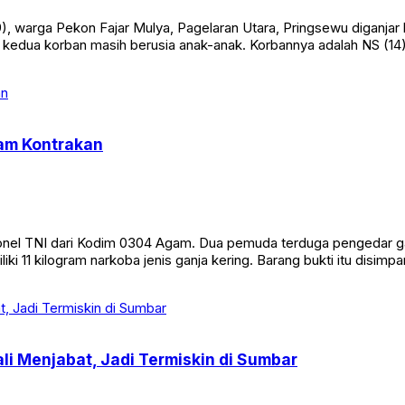
arga Pekon Fajar Mulya, Pagelaran Utara, Pringsewu diganjar hu
 kedua korban masih berusia anak-anak. Korbannya adalah NS (14
lam Kontrakan
l TNI dari Kodim 0304 Agam. Dua pemuda terduga pengedar ganja
i 11 kilogram narkoba jenis ganja kering. Barang bukti itu disimp
i Menjabat, Jadi Termiskin di Sumbar