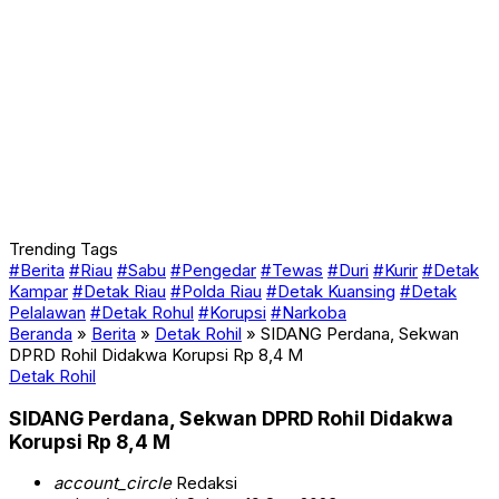
Trending Tags
#Berita
#Riau
#Sabu
#Pengedar
#Tewas
#Duri
#Kurir
#Detak
Kampar
#Detak Riau
#Polda Riau
#Detak Kuansing
#Detak
Pelalawan
#Detak Rohul
#Korupsi
#Narkoba
Beranda
»
Berita
»
Detak Rohil
»
SIDANG Perdana, Sekwan
DPRD Rohil Didakwa Korupsi Rp 8,4 M
Detak Rohil
SIDANG Perdana, Sekwan DPRD Rohil Didakwa
Korupsi Rp 8,4 M
account_circle
Redaksi