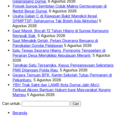
Gelanggang Dumai
6 Agustus 2026
Polsek Sungai Sembilan Ciduk Maling Gentayangan di
Nerbit Besar Dumai
6 Agustus 2026
Usaha Galian C di Kawasan Bukit Mangkol Ilegal,
DPMPTSP: Seharusnya Tak Boleh Ada Aktivitas!
5
Agustus 2026
Saat Mandi, Bocah 13 Tahun Hilang di Sungai Kampung
Rempak Siak
5 Agustus 2026
Saat Menakik Getah, Petani Diserang Beruang di
Pangkalan Gondai Pelalawan
5 Agustus 2026
Satu Tewas Seorang Hilang, Pompong Tenggelam di
Perairan Desa Mengkikip Kepulauan Meranti
5 Agustus
2026
Tangkap Satu Tersangka, Kasus Penganiayaan Sekretaris
PMII Ditangani Polda Riau
5 Agustus 2026
Gegara Temuan BPK, Kantin Sekolah Tutup Permanen di
Pekanbaru
5 Agustus 2026
YBH Triak Sakti dan LAMR Kota Dumai Jalin MoU,
Perkuat Akses Bantuan Hukum bagi Masyarakat Kurang
Mampu
5 Agustus 2026
Cari untuk:
Beranda