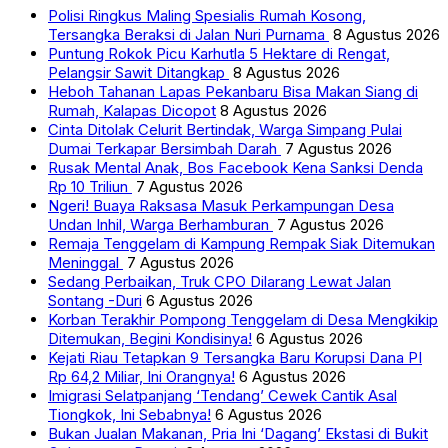
Polisi Ringkus Maling Spesialis Rumah Kosong,
Tersangka Beraksi di Jalan Nuri Purnama
8 Agustus 2026
Puntung Rokok Picu Karhutla 5 Hektare di Rengat,
Pelangsir Sawit Ditangkap
8 Agustus 2026
Heboh Tahanan Lapas Pekanbaru Bisa Makan Siang di
Rumah, Kalapas Dicopot
8 Agustus 2026
Cinta Ditolak Celurit Bertindak, Warga Simpang Pulai
Dumai Terkapar Bersimbah Darah
7 Agustus 2026
Rusak Mental Anak, Bos Facebook Kena Sanksi Denda
Rp 10 Triliun
7 Agustus 2026
Ngeri! Buaya Raksasa Masuk Perkampungan Desa
Undan Inhil, Warga Berhamburan
7 Agustus 2026
Remaja Tenggelam di Kampung Rempak Siak Ditemukan
Meninggal
7 Agustus 2026
Sedang Perbaikan, Truk CPO Dilarang Lewat Jalan
Sontang -Duri
6 Agustus 2026
Korban Terakhir Pompong Tenggelam di Desa Mengkikip
Ditemukan, Begini Kondisinya!
6 Agustus 2026
Kejati Riau Tetapkan 9 Tersangka Baru Korupsi Dana PI
Rp 64,2 Miliar, Ini Orangnya!
6 Agustus 2026
Imigrasi Selatpanjang ‘Tendang’ Cewek Cantik Asal
Tiongkok, Ini Sebabnya!
6 Agustus 2026
Bukan Jualan Makanan, Pria Ini ‘Dagang’ Ekstasi di Bukit