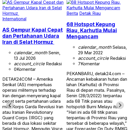
Berita
Detak Riau
International
68 Hotspot Kepung
AS Gempur Kapal Cepat
Riau, Karhutla Mulai
dan Pertahanan Udara
Mengancam
Iran di Selat Hormuz
calendar_month
Selasa,
calendar_month
Senin,
29 Mar 2022
13 Jul 2026
account_circle
Redaksi
account_circle
Redaksi
7
Komentar
0
Komentar
PEKANBARU, detak24.com –
DETAK24COM – Amerika
Ancaman kebakaran hutan dan
Serikat (AS) memperluas
lahan (Karhutla) di Provinsi
operasi militernya terhadap
Riau di depan mata. Pasalnya,
Iran dengan menyerang kapal
Senin (28/3/2022) terpantau
cepat serta pertahanan udara
ada 68 Titik panas atau
milik Korps Garda Revolusi Iran
hotspotdi Bumi Melayu itu.
atau Iranian Revolutionary
“Hari ini ada 68 titik panas
Guard Corps (IRGC) yang
terpantau di Provinsi Riau yang
berada di dua lokasi sekitar
tersebar di beberapa wilayah,”
Selat Hormuz. Mengutip Voice
ujar Forecaster On Duty BMKG