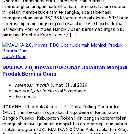
Narkoba (Dittipidnarkoba) Bareskrim Polri berhasil
membongkar jaringan narkotika Riau – Sumsel. Dalam operasi
ini, selain membekuk enam tersangka, aparat berhasil
mengamankan sabu 86,386 kilogram dan pil ekstasi 5.171 butir.
Operasi dipimpin langsung oleh Kasubdit IV Dittipidnarkoba
Bareskrim Polri Kombes Handik Zusen bersama Satgas NIC
pimpinan Kombes Kevin Leleury. […]
Detak Rohil
MALIKA 2.0, Inovasi PDC Ubah Jelantah Menjadi
Produk Bernilai Guna
calendar_month
Jumat, 31 Jul 2026
account_circle
Yusrizal Sikumbang
0
Komentar
ROKANHILIR, detak24.com – PT Patra Drilling Contractor
(PDC) membekali masyarakat di tiga desa di Kecamatan
Bangko Pusako, Kabupaten Rokan Hilir, dengan keterampilan
mengolah minyak jelantah menjadi lilin aromaterapi dan sabun
melalui program TJSL MALIKA 2.0 (Mari Kelola Jelantah Kita).