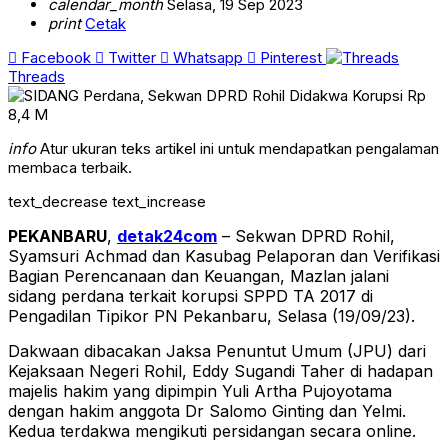
calendar_month
Selasa, 19 Sep 2023
print
Cetak
Facebook
Twitter
Whatsapp
Pinterest
Threads
info
Atur ukuran teks artikel ini untuk mendapatkan pengalaman
membaca terbaik.
text_decrease
text_increase
PEKANBARU
,
detak24com
– Sekwan DPRD Rohil,
Syamsuri Achmad dan Kasubag Pelaporan dan Verifikasi
Bagian Perencanaan dan Keuangan, Mazlan jalani
sidang perdana terkait korupsi SPPD TA 2017 di
Pengadilan Tipikor PN Pekanbaru, Selasa (19/09/23).
Dakwaan dibacakan Jaksa Penuntut Umum (JPU) dari
Kejaksaan Negeri Rohil, Eddy Sugandi Taher di hadapan
majelis hakim yang dipimpin Yuli Artha Pujoyotama
dengan hakim anggota Dr Salomo Ginting dan Yelmi.
Kedua terdakwa mengikuti persidangan secara online.