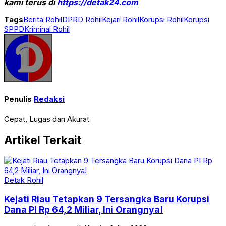
kami terus di
https://detak24.com
Tags
Berita Rohil
DPRD Rohil
Kejari Rohil
Korupsi Rohil
Korupsi
SPPD
Kriminal Rohil
Penulis
Redaksi
Cepat, Lugas dan Akurat
Artikel Terkait
Detak Rohil
Kejati Riau Tetapkan 9 Tersangka Baru Korupsi
Dana PI Rp 64,2 Miliar, Ini Orangnya!