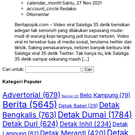
calendar_month
Sabtu, 27 Nov 2021
account_circle
Redaksi
0
Komentar
Beritapojok.com – Video viral Salatiga 35 detik berisikan
adegan tak senonoh yang dilakukan sepasang muda-
mudi di warung kopi langsung jadi buruan netizen. Video
viral ini tersebar luas di media sosial, terutama twitter dan
tiktok. Saking penasarannya, netizen banyak berburu link
Salatiga viral 35 detik Twitter. Tak hanya itu, link Salatiga
35 detik sampai sekarang masih […]
Cari untuk:
Kategori Populer
Advertorial
(679)
Belo Kampung
(79)
Banner
(2)
Berita
(5645)
Detak
Detak Babel
(29)
Detak Dumai
(1784)
Bengkalis
(763)
Detak Duri
(624)
Detak Inhil
(234)
Detak
Detak
Detak Meranti
(420)
Lampung
(82)