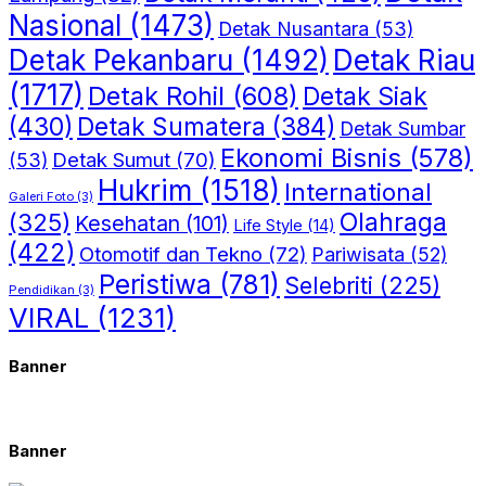
Nasional
(1473)
Detak Nusantara
(53)
Detak Riau
Detak Pekanbaru
(1492)
(1717)
Detak Rohil
(608)
Detak Siak
(430)
Detak Sumatera
(384)
Detak Sumbar
Ekonomi Bisnis
(578)
Detak Sumut
(70)
(53)
Hukrim
(1518)
International
Galeri Foto
(3)
(325)
Olahraga
Kesehatan
(101)
Life Style
(14)
(422)
Otomotif dan Tekno
(72)
Pariwisata
(52)
Peristiwa
(781)
Selebriti
(225)
Pendidikan
(3)
VIRAL
(1231)
Banner
Banner