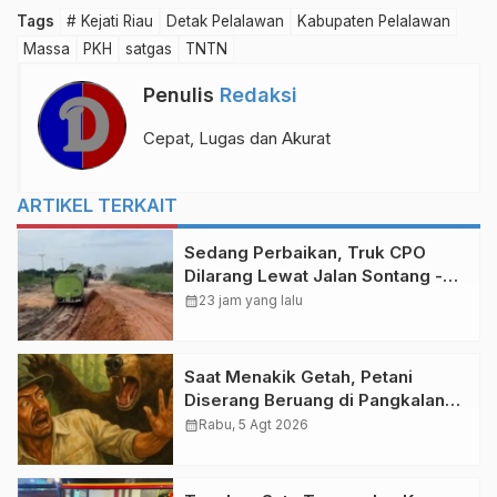
Tags
# Kejati Riau
Detak Pelalawan
Kabupaten Pelalawan
Massa
PKH
satgas
TNTN
Penulis
Redaksi
Cepat, Lugas dan Akurat
ARTIKEL TERKAIT
Sedang Perbaikan, Truk CPO
Dilarang Lewat Jalan Sontang -
Duri
calendar_month
23 jam yang lalu
Saat Menakik Getah, Petani
Diserang Beruang di Pangkalan
Gondai Pelalawan
calendar_month
Rabu, 5 Agt 2026