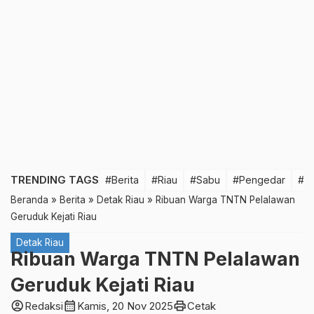
TRENDING TAGS
#Berita
#Riau
#Sabu
#Pengedar
#T
Beranda
»
Berita
»
Detak Riau
»
Ribuan Warga TNTN Pelalawan
Geruduk Kejati Riau
Detak Riau
Ribuan Warga TNTN Pelalawan
Geruduk Kejati Riau
account_circle
calendar_month
print
Redaksi
Kamis, 20 Nov 2025
Cetak