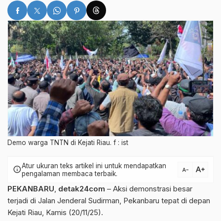
Demo warga TNTN di Kejati Riau. f : ist
Atur ukuran teks artikel ini untuk mendapatkan
text_increase
info
text_decrease
pengalaman membaca terbaik.
PEKANBARU
,
detak24com
– Aksi demonstrasi besar
terjadi di Jalan Jenderal Sudirman, Pekanbaru tepat di depan
Kejati Riau, Kamis (20/11/25).