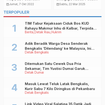
Dipecat
Gugur di Arena Sabung
calendar_month
Jumat, 7 Okt 2022
calendar_month
Sabtu, 22 Mar 2025
Ayam, Kapolda: Saya
TERPOPULER
Minta Bukti Polsek
Negara Batin Terima
TIM Tabur Kejaksaan Ciduk Bos KUD
Setoran!
Rahayu Makmur Inhu di Kalbar, Terpidana
Berita
Detak Riau
Hukrim
Kredit Fiktif Rp2,8 M
Adik Beradik Warga Desa Senderak
Bengkalis ‘Ditendang’ ke Malaysia, Ini
Detak Bengkalis
Sebabnya!
Ditemukan Satu Cewek Dua Pria
Sekamar, Tim Yustisi Dumai Garuk
Detak Dumai
Puluhan Pasangan Mesum
Masuk Lewat Teluk Latak Bengkalis,
Kurir Sabu 7 Kilo Diringkus di Pekanbaru
Detak Bengkalis
Link Video Viral Salatiga 35 Detik Jadi