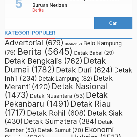
Buruan Netizen
Berita
KATEGORI POPULER
Advertorial
(679)
Belo Kampung
Banner
(2)
Berita
(5645)
(79)
Detak Babel
(29)
Detak
Detak Bengkalis
(762)
Dumai
(1782)
Detak Duri
(624)
Detak
Detak
Inhil
(234)
Detak Lampung
(82)
Detak Nasional
Meranti
(420)
(1473)
Detak
Detak Nusantara
(53)
Detak Riau
Pekanbaru
(1491)
(1717)
Detak Rohil
(608)
Detak Siak
(430)
Detak Sumatera
(384)
Detak
Ekonomi
Detak Sumut
(70)
Sumbar
(53)