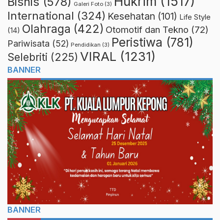
Hukrim
(1517)
Bisnis
(578)
Galeri Foto
(3)
International
(324)
Kesehatan
(101)
Life Style
Olahraga
(422)
Otomotif dan Tekno
(72)
(14)
Peristiwa
(781)
Pariwisata
(52)
Pendidikan
(3)
VIRAL
(1231)
Selebriti
(225)
BANNER
BANNER