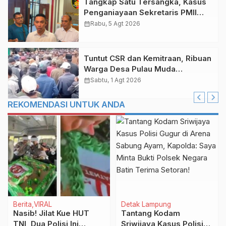
Tangkap Satu Tersangka, Kasus
Penganiayaan Sekretaris PMII
Ditangani Polda Riau
calendar_month
Rabu, 5 Agt 2026
Tuntut CSR dan Kemitraan, Ribuan
Warga Desa Pulau Muda
Pelalawan Unjuk Rasa di PKS PT
calendar_month
Sabtu, 1 Agt 2026
THIP
REKOMENDASI UNTUK ANDA
Berita
VIRAL
Detak Lampung
Nasib! Jilat Kue HUT
Tantang Kodam
TNI, Dua Polisi Ini
Sriwijaya Kasus Polisi