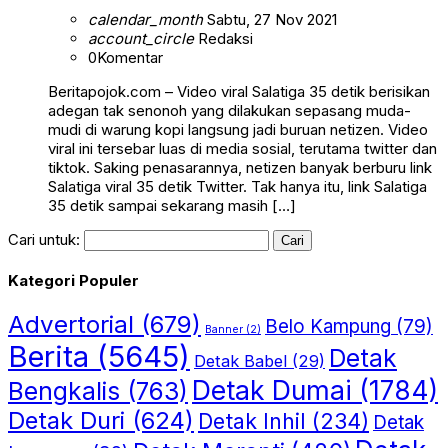
calendar_month
Sabtu, 27 Nov 2021
account_circle
Redaksi
0
Komentar
Beritapojok.com – Video viral Salatiga 35 detik berisikan
adegan tak senonoh yang dilakukan sepasang muda-
mudi di warung kopi langsung jadi buruan netizen. Video
viral ini tersebar luas di media sosial, terutama twitter dan
tiktok. Saking penasarannya, netizen banyak berburu link
Salatiga viral 35 detik Twitter. Tak hanya itu, link Salatiga
35 detik sampai sekarang masih […]
Cari untuk:
Kategori Populer
Advertorial
(679)
Belo Kampung
(79)
Banner
(2)
Berita
(5645)
Detak
Detak Babel
(29)
Detak Dumai
(1784)
Bengkalis
(763)
Detak Duri
(624)
Detak Inhil
(234)
Detak