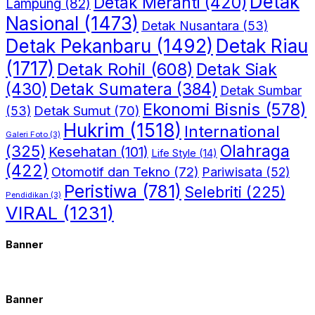
Detak
Detak Meranti
(420)
Lampung
(82)
Nasional
(1473)
Detak Nusantara
(53)
Detak Riau
Detak Pekanbaru
(1492)
(1717)
Detak Rohil
(608)
Detak Siak
(430)
Detak Sumatera
(384)
Detak Sumbar
Ekonomi Bisnis
(578)
Detak Sumut
(70)
(53)
Hukrim
(1518)
International
Galeri Foto
(3)
(325)
Olahraga
Kesehatan
(101)
Life Style
(14)
(422)
Otomotif dan Tekno
(72)
Pariwisata
(52)
Peristiwa
(781)
Selebriti
(225)
Pendidikan
(3)
VIRAL
(1231)
Banner
Banner