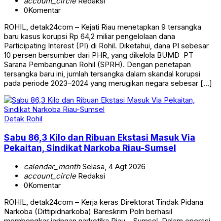
account_circle
Redaksi
0
Komentar
ROHIL, detak24com – Kejati Riau menetapkan 9 tersangka
baru kasus korupsi Rp 64,2 miliar pengelolaan dana
Participating Interest (PI) di Rohil. Diketahui, dana PI sebesar
10 persen bersumber dari PHR, yang dikelola BUMD PT
Sarana Pembangunan Rohil (SPRH). Dengan penetapan
tersangka baru ini, jumlah tersangka dalam skandal korupsi
pada periode 2023–2024 yang merugikan negara sebesar […]
Detak Rohil
Sabu 86,3 Kilo dan Ribuan Ekstasi Masuk Via
Pekaitan, Sindikat Narkoba Riau-Sumsel
calendar_month
Selasa, 4 Agt 2026
account_circle
Redaksi
0
Komentar
ROHIL, detak24com – Kerja keras Direktorat Tindak Pidana
Narkoba (Dittipidnarkoba) Bareskrim Polri berhasil
membongkar jaringan narkotika Riau – Sumsel. Dalam operasi