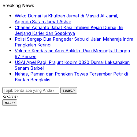
Breaking News
Wako Dumai Isi Khutbah Jumat di Masjid Al-Jamil,
Agenda Safari Jumat Ashar
Charles Aprianto Jabat Kasi Intelijen Kejari Dumai, Ini
Jenjang Karier dan Sosoknya
Polisi Sergap Dua Pengedar Sabu di Jalan Maharaja Indra
Pangkalan Kerinci
Volume Kendaraan Arus Balik ke Riau Meningkat hingga
67 Persen
USAI Apel Pagi, Prajurit Kodim 0320 Dumai Laksanakan
Senam Barbel
Nahas, Paman dan Ponakan Tewas Tersambar Petir di
Bantan Bengkalis
search
search
menu