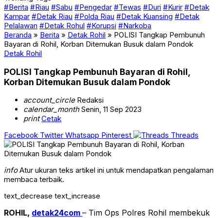
#Berita
#Riau
#Sabu
#Pengedar
#Tewas
#Duri
#Kurir
#Detak
Kampar
#Detak Riau
#Polda Riau
#Detak Kuansing
#Detak
Pelalawan
#Detak Rohul
#Korupsi
#Narkoba
Beranda
»
Berita
»
Detak Rohil
»
POLISI Tangkap Pembunuh
Bayaran di Rohil, Korban Ditemukan Busuk dalam Pondok
Detak Rohil
POLISI Tangkap Pembunuh Bayaran di Rohil,
Korban Ditemukan Busuk dalam Pondok
account_circle
Redaksi
calendar_month
Senin, 11 Sep 2023
print
Cetak
Facebook
Twitter
Whatsapp
Pinterest
Threads
info
Atur ukuran teks artikel ini untuk mendapatkan pengalaman
membaca terbaik.
text_decrease
text_increase
ROHIL,
detak24com
– Tim Ops Polres Rohil membekuk