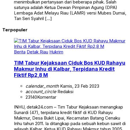
menimbulkan pertanyaan dari beberapa pihak. Salah
satunya adalah Ketua Dewan Pimpinan Agung (DPA)
Lembaga Adat Melayu Riau (LAMR) versi Mubes Dumai,
Tan Seri Syahril […]
Terpopuler
Berita
Detak Riau
Hukrim
TIM Tabur Kejaksaan Ciduk Bos KUD Rahayu
Makmur Inhu di Kalbar, Terpidana Kredit
Fiktif Rp2,8 M
calendar_month
Kamis, 23 Feb 2023
account_circle
Redaksi
23140
Komentar
INHU, detak24.com – Tim Tabur Kejaksaan menangkap
Sunardi (47), terpidana kredit fiktif di KUD Rahayu
Makmur, Desa Bukit Lipai, Kecamatan Batang Cenaku
Inhu tahun 2011. Ia ditangkap pada sebuah kebun sawit di
wilayah Kalbar. Ketua KUD Rahayu Makmur tahun 2005