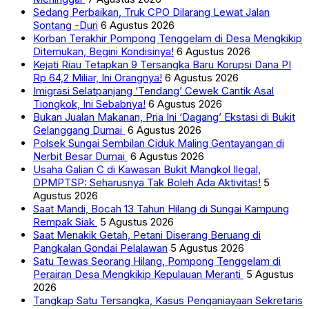
Sedang Perbaikan, Truk CPO Dilarang Lewat Jalan
Sontang -Duri
6 Agustus 2026
Korban Terakhir Pompong Tenggelam di Desa Mengkikip
Ditemukan, Begini Kondisinya!
6 Agustus 2026
Kejati Riau Tetapkan 9 Tersangka Baru Korupsi Dana PI
Rp 64,2 Miliar, Ini Orangnya!
6 Agustus 2026
Imigrasi Selatpanjang ‘Tendang’ Cewek Cantik Asal
Tiongkok, Ini Sebabnya!
6 Agustus 2026
Bukan Jualan Makanan, Pria Ini ‘Dagang’ Ekstasi di Bukit
Gelanggang Dumai
6 Agustus 2026
Polsek Sungai Sembilan Ciduk Maling Gentayangan di
Nerbit Besar Dumai
6 Agustus 2026
Usaha Galian C di Kawasan Bukit Mangkol Ilegal,
DPMPTSP: Seharusnya Tak Boleh Ada Aktivitas!
5
Agustus 2026
Saat Mandi, Bocah 13 Tahun Hilang di Sungai Kampung
Rempak Siak
5 Agustus 2026
Saat Menakik Getah, Petani Diserang Beruang di
Pangkalan Gondai Pelalawan
5 Agustus 2026
Satu Tewas Seorang Hilang, Pompong Tenggelam di
Perairan Desa Mengkikip Kepulauan Meranti
5 Agustus
2026
Tangkap Satu Tersangka, Kasus Penganiayaan Sekretaris