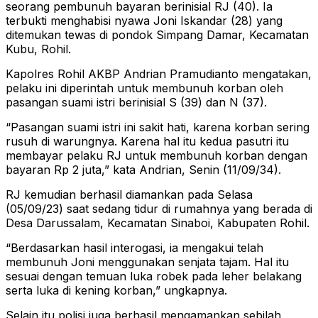
seorang pembunuh bayaran berinisial RJ (40). Ia
terbukti menghabisi nyawa Joni Iskandar (28) yang
ditemukan tewas di pondok Simpang Damar, Kecamatan
Kubu, Rohil.
Kapolres Rohil AKBP Andrian Pramudianto mengatakan,
pelaku ini diperintah untuk membunuh korban oleh
pasangan suami istri berinisial S (39) dan N (37).
“Pasangan suami istri ini sakit hati, karena korban sering
rusuh di warungnya. Karena hal itu kedua pasutri itu
membayar pelaku RJ untuk membunuh korban dengan
bayaran Rp 2 juta,” kata Andrian, Senin (11/09/34).
RJ kemudian berhasil diamankan pada Selasa
(05/09/23) saat sedang tidur di rumahnya yang berada di
Desa Darussalam, Kecamatan Sinaboi, Kabupaten Rohil.
“Berdasarkan hasil interogasi, ia mengakui telah
membunuh Joni menggunakan senjata tajam. Hal itu
sesuai dengan temuan luka robek pada leher belakang
serta luka di kening korban,” ungkapnya.
Selain itu polisi juga berhasil mengamankan sebilah