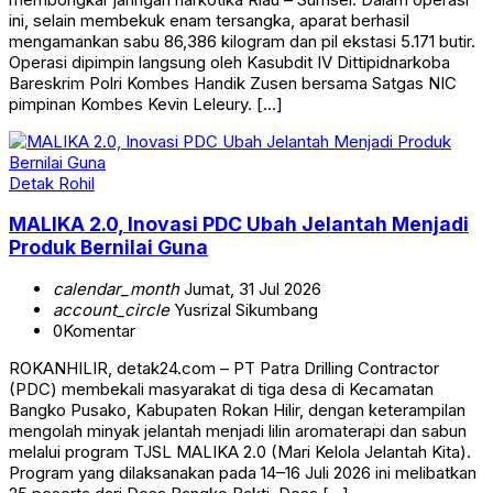
ini, selain membekuk enam tersangka, aparat berhasil
mengamankan sabu 86,386 kilogram dan pil ekstasi 5.171 butir.
Operasi dipimpin langsung oleh Kasubdit IV Dittipidnarkoba
Bareskrim Polri Kombes Handik Zusen bersama Satgas NIC
pimpinan Kombes Kevin Leleury. […]
Detak Rohil
MALIKA 2.0, Inovasi PDC Ubah Jelantah Menjadi
Produk Bernilai Guna
calendar_month
Jumat, 31 Jul 2026
account_circle
Yusrizal Sikumbang
0
Komentar
ROKANHILIR, detak24.com – PT Patra Drilling Contractor
(PDC) membekali masyarakat di tiga desa di Kecamatan
Bangko Pusako, Kabupaten Rokan Hilir, dengan keterampilan
mengolah minyak jelantah menjadi lilin aromaterapi dan sabun
melalui program TJSL MALIKA 2.0 (Mari Kelola Jelantah Kita).
Program yang dilaksanakan pada 14–16 Juli 2026 ini melibatkan