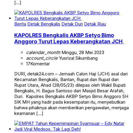
[…]
Berita
Detak Bengkalis
Detak Duri
Detak Riau
KAPOLRES Bengkalis AKBP Setyo Bimo
Anggoro Turut Lepas Keberangkatan JCH
calendar_month
Minggu, 28 Mei 2023
account_circle
Yusrizal Sikumbang
17
Komentar
DURI, detak24.com – Jemaah Calon Haji (JCH) asal dari
Kecamatan Bengkalis, Bantan, Rupat dan Rupat dan
Rupat Utara, Ahad (28/05/23) dilepas oleh Wakil Bupati
Bengkalis, H. Bagus Santoso dari Masjid Besar Arafah,
Duri. Kapolres Bengkalis AKBP Setyo Bimo Anggoro SH
SIK MH yang hadir pada kesempatan itu, menyebutkan
bahwa pihaknya akan memberikan pengawalan, menjaga
keamanan […]