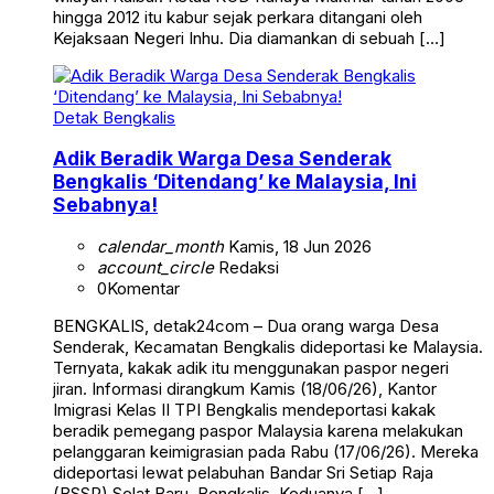
hingga 2012 itu kabur sejak perkara ditangani oleh
Kejaksaan Negeri Inhu. Dia diamankan di sebuah […]
Detak Bengkalis
Adik Beradik Warga Desa Senderak
Bengkalis ‘Ditendang’ ke Malaysia, Ini
Sebabnya!
calendar_month
Kamis, 18 Jun 2026
account_circle
Redaksi
0
Komentar
BENGKALIS, detak24com – Dua orang warga Desa
Senderak, Kecamatan Bengkalis dideportasi ke Malaysia.
Ternyata, kakak adik itu menggunakan paspor negeri
jiran. Informasi dirangkum Kamis (18/06/26), Kantor
Imigrasi Kelas II TPI Bengkalis mendeportasi kakak
beradik pemegang paspor Malaysia karena melakukan
pelanggaran keimigrasian pada Rabu (17/06/26). Mereka
dideportasi lewat pelabuhan Bandar Sri Setiap Raja
(BSSR) Selat Baru, Bengkalis. Keduanya […]