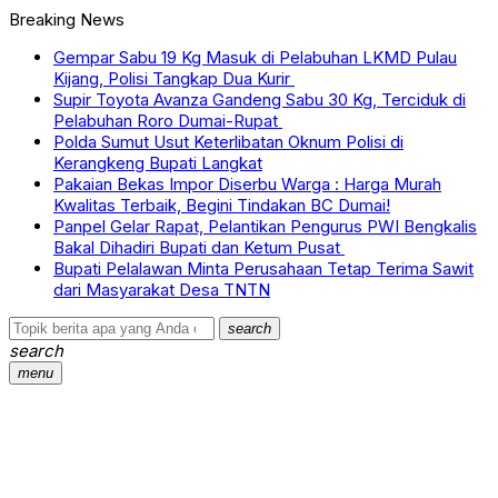
Breaking News
Gempar Sabu 19 Kg Masuk di Pelabuhan LKMD Pulau
Kijang, Polisi Tangkap Dua Kurir
Supir Toyota Avanza Gandeng Sabu 30 Kg, Terciduk di
Pelabuhan Roro Dumai-Rupat
Polda Sumut Usut Keterlibatan Oknum Polisi di
Kerangkeng Bupati Langkat
Pakaian Bekas Impor Diserbu Warga : Harga Murah
Kwalitas Terbaik, Begini Tindakan BC Dumai!
Panpel Gelar Rapat, Pelantikan Pengurus PWI Bengkalis
Bakal Dihadiri Bupati dan Ketum Pusat
Bupati Pelalawan Minta Perusahaan Tetap Terima Sawit
dari Masyarakat Desa TNTN
search
search
menu