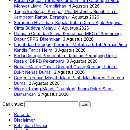
Korban Gigitan Terus Bertambah, Tim Gabungan Buru
Monyet Liar di Tembilahan
4 Agustus 2026
Terjun ke Sungai Kampar, Pria Misterius Bunuh Diri di
Jembatan Rantau Berangin
4 Agustus 2026
Sempena HUT Riau, Kepala Rutan Dumai Ajak Pegawai
Cinta Budaya Melayu
4 Agustus 2026
Ratusan Guru dan Siswa Keracunan MBG di Semarang,
Dapur SPPG Dihentikan
3 Agustus 2026
Luput dari Petugas, Pemotor Melintas di Tol Permai Pintu
Kandis Tanpa Helm
3 Agustus 2026
Kedai Disegel Pemerintah, Ratusan Pedagang Unjuk
Rasa di DPRD Pekanbaru
3 Agustus 2026
Nekat, Maling Gasak Dompet Orang Sedang Tidur di
Bukit Nenas Dumai
3 Agustus 2026
Geger Temuan Mayat dalam Parit Jalan Inpres Purnama
Dumai
2 Agustus 2026
Warga Talang Mandi Ditangkap, Enam Paket Sabu
Diamankan
2 Agustus 2026
Cari untuk:
Beranda
Disclaimer
Kebijakan Privasi