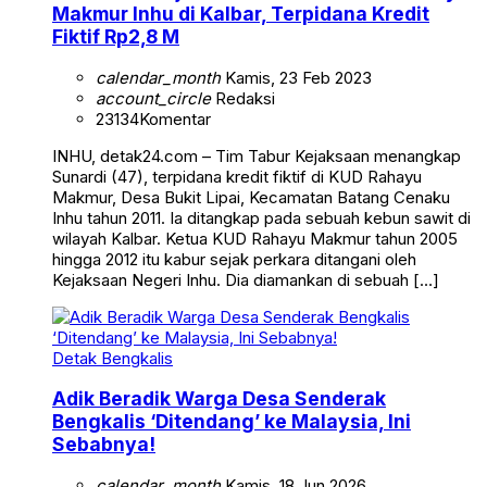
Makmur Inhu di Kalbar, Terpidana Kredit
Fiktif Rp2,8 M
calendar_month
Kamis, 23 Feb 2023
account_circle
Redaksi
23134
Komentar
INHU, detak24.com – Tim Tabur Kejaksaan menangkap
Sunardi (47), terpidana kredit fiktif di KUD Rahayu
Makmur, Desa Bukit Lipai, Kecamatan Batang Cenaku
Inhu tahun 2011. Ia ditangkap pada sebuah kebun sawit di
wilayah Kalbar. Ketua KUD Rahayu Makmur tahun 2005
hingga 2012 itu kabur sejak perkara ditangani oleh
Kejaksaan Negeri Inhu. Dia diamankan di sebuah […]
Detak Bengkalis
Adik Beradik Warga Desa Senderak
Bengkalis ‘Ditendang’ ke Malaysia, Ini
Sebabnya!
calendar_month
Kamis, 18 Jun 2026