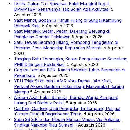
Usaha Galian C di Kawasan Bukit Mangkol Ilegal,
DPMPTSP: Seharusnya Tak Boleh Ada Aktivitas!
5
Agustus 2026
Saat Mandi, Bocah 13 Tahun Hilang di Sungai Kampung
Rempak Siak
5 Agustus 2026
Saat Menakik Getah, Petani Diserang Beruang di
Pangkalan Gondai Pelalawan
5 Agustus 2026
Satu Tewas Seorang Hilang, Pompong Tenggelam di
Perairan Desa Mengkikip Kepulauan Meranti
5 Agustus
2026
Tangkap Satu Tersangka, Kasus Penganiayaan Sekretaris
PMII Ditangani Polda Riau
5 Agustus 2026
Gegara Temuan BPK, Kantin Sekolah Tutup Permanen di
Pekanbaru
5 Agustus 2026
YBH Triak Sakti dan LAMR Kota Dumai Jalin MoU,
Perkuat Akses Bantuan Hukum bagi Masyarakat Kurang
Mampu
5 Agustus 2026
Ancam Ayah Pakai Samurai, Remaja Warga Kampung
Lalang Duri Diciduk Polisi
5 Agustus 2026
Ganteng Ganteng Jadi Pengedar, Ini Tampang Penjual
‘Garam Cina’ di Baganbesar Timur
4 Agustus 2026
Sabu 86,3 Kilo dan Ribuan Ekstasi Masuk Via Pekaitan,
Sindikat Narkoba Riau-Sumsel
4 Agustus 2026