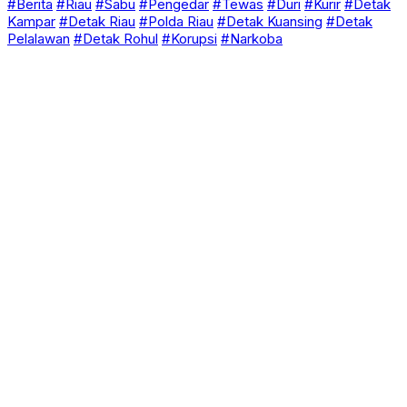
#Berita
#Riau
#Sabu
#Pengedar
#Tewas
#Duri
#Kurir
#Detak
Kampar
#Detak Riau
#Polda Riau
#Detak Kuansing
#Detak
Pelalawan
#Detak Rohul
#Korupsi
#Narkoba