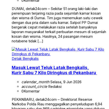
0
Komentar
DUMAI, detak24com – Sekitar 51 orang laki-laki dan
perempuan terjaring razia pada sejumlah kamar kosan
dan wisma di Dumai. Tim juga menemukan satu cewek
dengan dua pria dalam satu kamar. Satpol PP Dumai
bergerak cepat melakukan razia setelah banyaknya
laporan masyarakat terkait perbuatan mesum di sejumlah
kosan dan wisma. Hasilnya, 24 pasangan mesum
notabene tidak […]
Detak Bengkalis
Masuk Lewat Teluk Latak Bengkalis,
Kurir Sabu 7 Kilo Diringkus di Pekanbaru
calendar_month
Selasa, 9 Jun 2026
account_circle
Redaksi
0
Komentar
PEKANBARU, detak24com – Direktorat Reserse
Narkoba Polda Riau menggagalkan penyeludupan 6,94
kilogram sabu dan 969 cartridge etomidate yang diduga