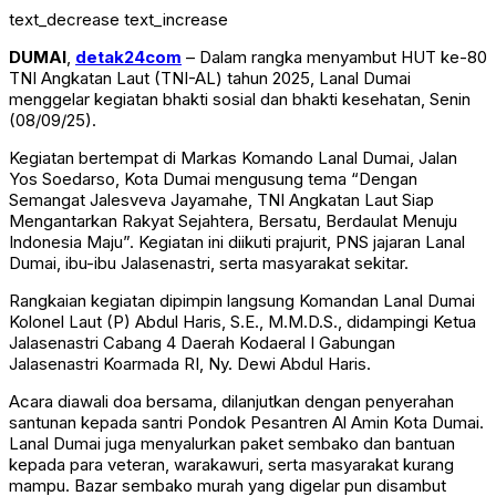
text_decrease
text_increase
DUMAI
,
detak24com
– Dalam rangka menyambut HUT ke-80
TNI Angkatan Laut (TNI-AL) tahun 2025, Lanal Dumai
menggelar kegiatan bhakti sosial dan bhakti kesehatan, Senin
(08/09/25).
Kegiatan bertempat di Markas Komando Lanal Dumai, Jalan
Yos Soedarso, Kota Dumai mengusung tema “Dengan
Semangat Jalesveva Jayamahe, TNI Angkatan Laut Siap
Mengantarkan Rakyat Sejahtera, Bersatu, Berdaulat Menuju
Indonesia Maju”. Kegiatan ini diikuti prajurit, PNS jajaran Lanal
Dumai, ibu-ibu Jalasenastri, serta masyarakat sekitar.
Rangkaian kegiatan dipimpin langsung Komandan Lanal Dumai
Kolonel Laut (P) Abdul Haris, S.E., M.M.D.S., didampingi Ketua
Jalasenastri Cabang 4 Daerah Kodaeral I Gabungan
Jalasenastri Koarmada RI, Ny. Dewi Abdul Haris.
Acara diawali doa bersama, dilanjutkan dengan penyerahan
santunan kepada santri Pondok Pesantren Al Amin Kota Dumai.
Lanal Dumai juga menyalurkan paket sembako dan bantuan
kepada para veteran, warakawuri, serta masyarakat kurang
mampu. Bazar sembako murah yang digelar pun disambut