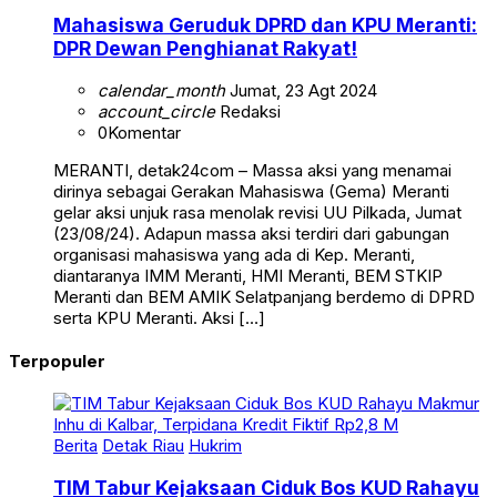
Mahasiswa Geruduk DPRD dan KPU Meranti:
DPR Dewan Penghianat Rakyat!
calendar_month
Jumat, 23 Agt 2024
account_circle
Redaksi
0
Komentar
MERANTI, detak24com – Massa aksi yang menamai
dirinya sebagai Gerakan Mahasiswa (Gema) Meranti
gelar aksi unjuk rasa menolak revisi UU Pilkada, Jumat
(23/08/24). Adapun massa aksi terdiri dari gabungan
organisasi mahasiswa yang ada di Kep. Meranti,
diantaranya IMM Meranti, HMI Meranti, BEM STKIP
Meranti dan BEM AMIK Selatpanjang berdemo di DPRD
serta KPU Meranti. Aksi […]
Terpopuler
Berita
Detak Riau
Hukrim
TIM Tabur Kejaksaan Ciduk Bos KUD Rahayu