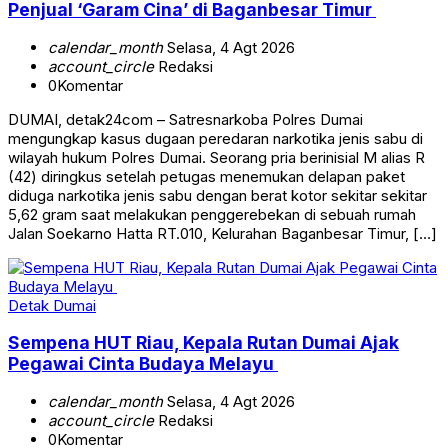
Penjual ‘Garam Cina’ di Baganbesar Timur
calendar_month
Selasa, 4 Agt 2026
account_circle
Redaksi
0
Komentar
DUMAI, detak24com – Satresnarkoba Polres Dumai
mengungkap kasus dugaan peredaran narkotika jenis sabu di
wilayah hukum Polres Dumai. Seorang pria berinisial M alias R
(42) diringkus setelah petugas menemukan delapan paket
diduga narkotika jenis sabu dengan berat kotor sekitar sekitar
5,62 gram saat melakukan penggerebekan di sebuah rumah
Jalan Soekarno Hatta RT.010, Kelurahan Baganbesar Timur, […]
Detak Dumai
Sempena HUT Riau, Kepala Rutan Dumai Ajak
Pegawai Cinta Budaya Melayu
calendar_month
Selasa, 4 Agt 2026
account_circle
Redaksi
0
Komentar