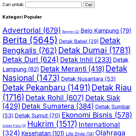
Cari untuk:
Kategori Populer
Advertorial
(679)
Belo Kampung
(79)
Banner
(2)
Berita
(5645)
Detak
Detak Babel
(29)
Detak Dumai
(1781)
Bengkalis
(762)
Detak Duri
(624)
Detak Inhil
(233)
Detak
Detak
Detak Meranti
(418)
Lampung
(82)
Nasional
(1473)
Detak Nusantara
(53)
Detak Riau
Detak Pekanbaru
(1491)
(1716)
Detak Rohil
(607)
Detak Siak
(429)
Detak Sumatera
(384)
Detak Sumbar
Ekonomi Bisnis
(578)
Detak Sumut
(70)
(53)
Hukrim
(1517)
International
Galeri Foto
(3)
(324)
Olahraga
Kesehatan
(101)
Life Style
(14)