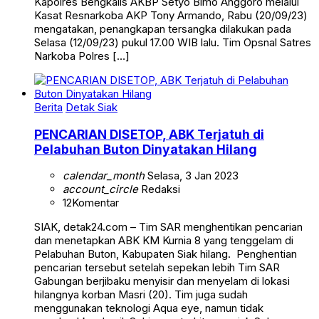
Kapolres Bengkalis AKBP Setyo Bimo Anggoro melalui
Kasat Resnarkoba AKP Tony Armando, Rabu (20/09/23)
mengatakan, penangkapan tersangka dilakukan pada
Selasa (12/09/23) pukul 17.00 WIB lalu. Tim Opsnal Satres
Narkoba Polres […]
Berita
Detak Siak
PENCARIAN DISETOP, ABK Terjatuh di
Pelabuhan Buton Dinyatakan Hilang
calendar_month
Selasa, 3 Jan 2023
account_circle
Redaksi
12
Komentar
SIAK, detak24.com – Tim SAR menghentikan pencarian
dan menetapkan ABK KM Kurnia 8 yang tenggelam di
Pelabuhan Buton, Kabupaten Siak hilang. Penghentian
pencarian tersebut setelah sepekan lebih Tim SAR
Gabungan berjibaku menyisir dan menyelam di lokasi
hilangnya korban Masri (20). Tim juga sudah
menggunakan teknologi Aqua eye, namun tidak