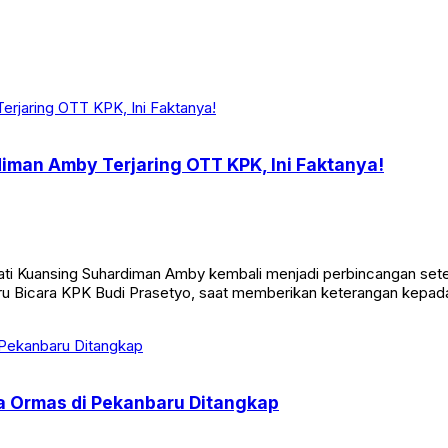
rdiman Amby Terjaring OTT KPK, Ini Faktanya!
ati Kuansing Suhardiman Amby kembali menjadi perbincangan setel
ru Bicara KPK Budi Prasetyo, saat memberikan keterangan kepada 
ua Ormas di Pekanbaru Ditangkap