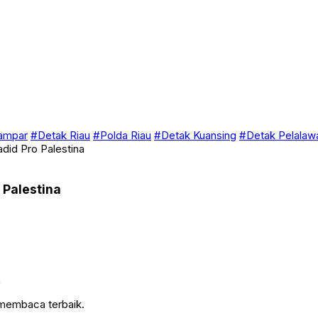
ampar
#Detak Riau
#Polda Riau
#Detak Kuansing
#Detak Pelalaw
did Pro Palestina
 Palestina
 membaca terbaik.