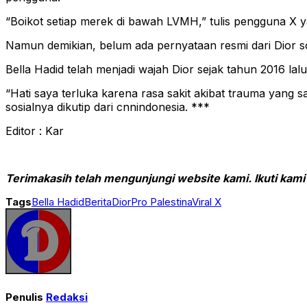
“Boikot setiap merek di bawah LVMH,” tulis pengguna X ya
Namun demikian, belum ada pernyataan resmi dari Dior s
Bella Hadid telah menjadi wajah Dior sejak tahun 2016 la
“Hati saya terluka karena rasa sakit akibat trauma yang s
sosialnya dikutip dari cnnindonesia. ***
Editor : Kar
Terimakasih telah mengunjungi website kami. Ikuti kami
Tags
Bella Hadid
Berita
Dior
Pro Palestina
Viral X
Penulis
Redaksi