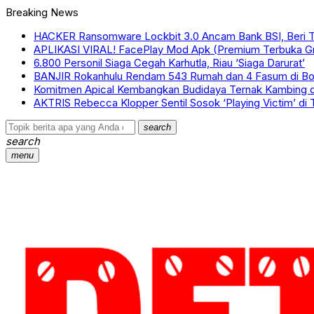
Breaking News
HACKER Ransomware Lockbit 3.0 Ancam Bank BSI, Beri T
APLIKASI VIRAL! FacePlay Mod Apk (Premium Terbuka Gra
6.800 Personil Siaga Cegah Karhutla, Riau ‘Siaga Darurat’
BANJIR Rokanhulu Rendam 543 Rumah dan 4 Fasum di B
Komitmen Apical Kembangkan Budidaya Ternak Kambing d
AKTRIS Rebecca Klopper Sentil Sosok ‘Playing Victim’ di 
search
search
menu