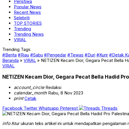
Peristiwa
Popular News
Recent News
Selebriti
TOP STORIES
Trending
Trending News
VIRAL
Trending Tags
#Berita
#Riau
#Sabu
#Pengedar
#Tewas
#Duri
#Kurir
#Detak K
Beranda
»
VIRAL
»
NETIZEN Kecam Dior, Gegara Pecat Bella Ha
VIRAL
NETIZEN Kecam Dior, Gegara Pecat Bella Hadid Pro
account_circle
Redaksi
calendar_month
Rabu, 8 Nov 2023
print
Cetak
Facebook
Twitter
Whatsapp
Pinterest
Threads
info
Atur ukuran teks artikel ini untuk mendapatkan pengalaman