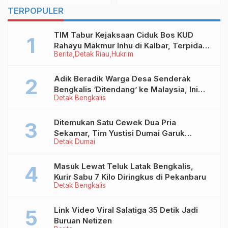
Optimal
TERPOPULER
TIM Tabur Kejaksaan Ciduk Bos KUD
Rahayu Makmur Inhu di Kalbar, Terpidana
Berita
Detak Riau
Hukrim
Kredit Fiktif Rp2,8 M
Adik Beradik Warga Desa Senderak
Bengkalis ‘Ditendang’ ke Malaysia, Ini
Detak Bengkalis
Sebabnya!
Ditemukan Satu Cewek Dua Pria
Sekamar, Tim Yustisi Dumai Garuk
Detak Dumai
Puluhan Pasangan Mesum
Masuk Lewat Teluk Latak Bengkalis,
Kurir Sabu 7 Kilo Diringkus di Pekanbaru
Detak Bengkalis
Link Video Viral Salatiga 35 Detik Jadi
Buruan Netizen