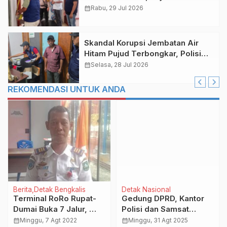
Digeledah
calendar_month
Rabu, 29 Jul 2026
Skandal Korupsi Jembatan Air
Hitam Pujud Terbongkar, Polisi
‘Obrak-Abrik’ Dinas PUPR Rohil
calendar_month
Selasa, 28 Jul 2026
REKOMENDASI UNTUK ANDA
Berita
Detak Bengkalis
Detak Nasional
Terminal RoRo Rupat-
Gedung DPRD, Kantor
Dumai Buka 7 Jalur,
Polisi dan Samsat
Objek Vital Layanan
Dibakar Massa di Kediri
calendar_month
Minggu, 7 Agt 2022
calendar_month
Minggu, 31 Agt 2025