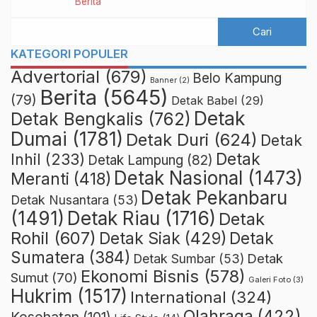
Berita
KATEGORI POPULER
Advertorial
(679)
Belo Kampung
Banner
(2)
Berita
(5645)
(79)
Detak Babel
(29)
Detak
Detak Bengkalis
(762)
Dumai
(1781)
Detak Duri
(624)
Detak
Detak
Inhil
(233)
Detak Lampung
(82)
Detak Nasional
(1473)
Meranti
(418)
Detak Pekanbaru
Detak Nusantara
(53)
Detak Riau
(1716)
(1491)
Detak
Rohil
(607)
Detak Siak
(429)
Detak
Sumatera
(384)
Detak
Detak Sumbar
(53)
Ekonomi Bisnis
(578)
Sumut
(70)
Galeri Foto
(3)
Hukrim
(1517)
International
(324)
Olahraga
(422)
Kesehatan
(101)