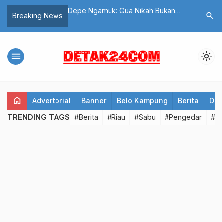
amuk: Gua Nikah Bukan
Gangguan Jaringan : PPDB SMPN
Bh
search
Breaking News
luan!
Dumai Disepakati Offline, Ini
Se
Jadwalnya!
Wa
menu
light_mode
home
Advertorial
Banner
Belo Kampung
Berita
Det
TRENDING TAGS
#Berita
#Riau
#Sabu
#Pengedar
#T