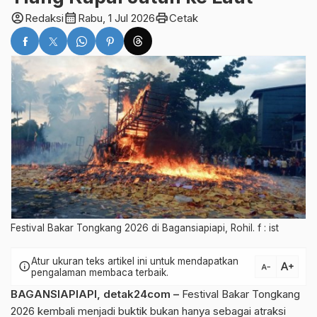
account_circle
calendar_month
print
Redaksi
Rabu, 1 Jul 2026
Cetak
Festival Bakar Tongkang 2026 di Bagansiapiapi, Rohil. f : ist
Atur ukuran teks artikel ini untuk mendapatkan
text_increase
info
text_decrease
pengalaman membaca terbaik.
BAGANSIAPIAPI,
detak24com
–
Festival Bakar Tongkang
2026 kembali menjadi buktik bukan hanya sebagai atraksi