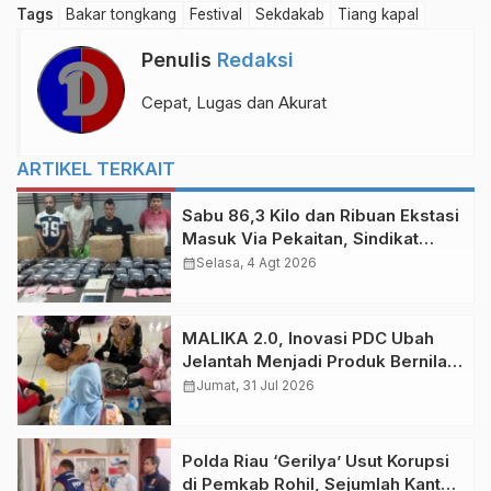
Tags
Bakar tongkang
Festival
Sekdakab
Tiang kapal
Penulis
Redaksi
Cepat, Lugas dan Akurat
ARTIKEL TERKAIT
Sabu 86,3 Kilo dan Ribuan Ekstasi
Masuk Via Pekaitan, Sindikat
Narkoba Riau-Sumsel
calendar_month
Selasa, 4 Agt 2026
MALIKA 2.0, Inovasi PDC Ubah
Jelantah Menjadi Produk Bernilai
Guna
calendar_month
Jumat, 31 Jul 2026
Polda Riau ‘Gerilya’ Usut Korupsi
di Pemkab Rohil, Sejumlah Kantor