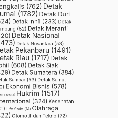
Detak
engkalis
(762)
umai
(1782)
Detak Duri
624)
Detak Inhil
(233)
Detak
Detak Meranti
ampung
(82)
Detak Nasional
420)
1473)
Detak Nusantara
(53)
etak Pekanbaru
(1491)
etak Riau
(1717)
Detak
ohil
(608)
Detak Siak
429)
Detak Sumatera
(384)
Detak Sumut
tak Sumbar
(53)
Ekonomi Bisnis
(578)
0)
Hukrim
(1517)
eri Foto
(3)
nternational
(324)
Kesehatan
Olahraga
01)
Life Style
(14)
422)
Otomotif dan Tekno
(72)