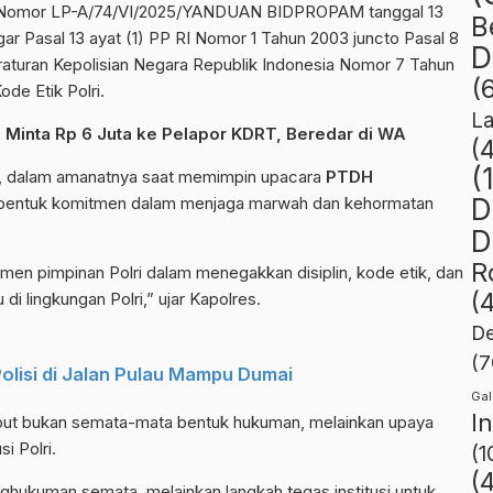
si Nomor LP-A/74/VI/2025/YANDUAN BIDPROPAM tanggal 13
B
ar Pasal 13 ayat (1) PP RI Nomor 1 Tahun 2003 juncto Pasal 8
D
eraturan Kepolisian Negara Republik Indonesia Nomor 7 Tahun
(
de Etik Polri.
L
g Minta Rp 6 Juta ke Pelapor KDRT, Beredar di WA
(
(
, dalam amanatnya saat memimpin upacara
PTDH
bentuk komitmen dalam menjaga marwah dan kehormatan
D
D
R
en pimpinan Polri dalam menegakkan disiplin, kode etik, dan
(
i lingkungan Polri,” ujar Kapolres.
De
(7
Polisi di Jalan Pulau Mampu Dumai
Gal
I
but bukan semata-mata bentuk hukuman, melainkan upaya
i Polri.
(1
(
hukuman semata, melainkan langkah tegas institusi untuk