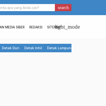
search
light_mode
N MEDIA SIBER
REDAKSI
SITEMAP
Detak Duri
Detak Inhil
Detak Lampung
Detak Meranti