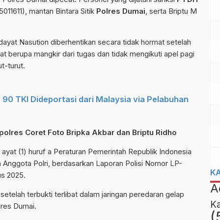
011611), mantan Bintara Sitik
Polres Dumai
, serta Briptu M
Hidayat Nasution diberhentikan secara tidak hormat setelah
at berupa mangkir dari tugas dan tidak mengikuti apel pagi
t-turut.
 90 TKI Dideportasi dari Malaysia via Pelabuhan
polres Coret Foto Bripka Akbar dan Briptu Ridho
ayat (1) huruf a Peraturan Pemerintah Republik Indonesia
Anggota Polri, berdasarkan Laporan Polisi Nomor LP-
K
us 2025.
A
setelah terbukti terlibat dalam jaringan peredaran gelap
K
lres Dumai.
(