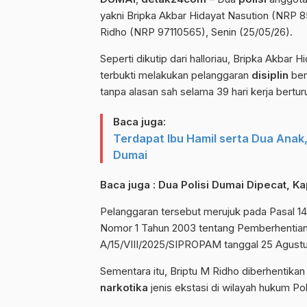
yakni Bripka Akbar Hidayat Nasution (NRP 85
Ridho (NRP 97110565), Senin (25/05/26).
Seperti dikutip dari halloriau, Bripka Akbar 
terbukti melakukan pelanggaran
disiplin
ber
tanpa alasan sah selama 39 hari kerja berturu
Baca juga:
Terdapat Ibu Hamil serta Dua Anak,
Dumai
Baca juga :
Dua Polisi Dumai Dipecat, Ka
Pelanggaran tersebut merujuk pada Pasal 14 
Nomor 1 Tahun 2003 tentang Pemberhentian 
A/15/VIII/2025/SIPROPAM tanggal 25 Agust
Sementara itu, Briptu M Ridho diberhentikan 
narkotika
jenis ekstasi di wilayah hukum Po