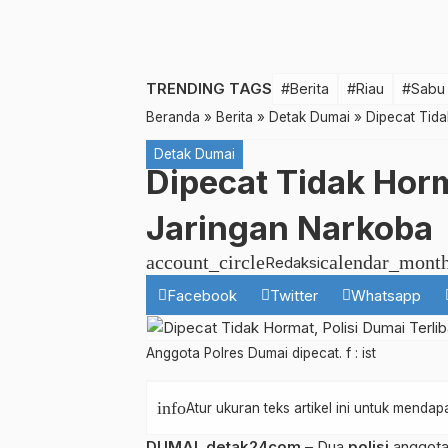
TRENDING TAGS
#Berita
#Riau
#Sabu
Beranda
»
Berita
»
Detak Dumai
»
Dipecat Tida
Detak Dumai
Dipecat Tidak Horm
Jaringan Narkoba
account_circle
calendar_mont
Redaksi
Facebook
Twitter
Whatsapp
Anggota Polres Dumai dipecat. f : ist
info
Atur ukuran teks artikel ini untuk mend
DUMAI
,
detak24com
– Dua
polisi
anggota 