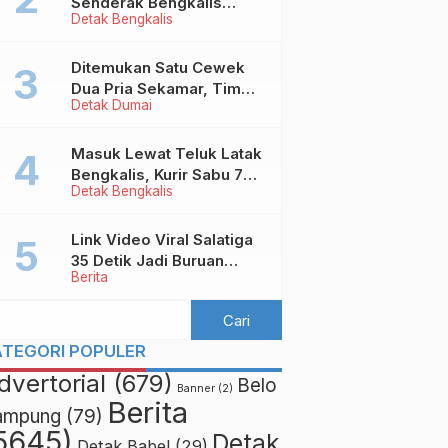
Senderak Bengkalis
Detak Bengkalis
‘Ditendang’ ke Malaysia,
Ini Sebabnya!
Ditemukan Satu Cewek
Dua Pria Sekamar, Tim
Detak Dumai
Yustisi Dumai Garuk
Puluhan Pasangan
Mesum
Masuk Lewat Teluk Latak
Bengkalis, Kurir Sabu 7
Detak Bengkalis
Kilo Diringkus di
Pekanbaru
Link Video Viral Salatiga
35 Detik Jadi Buruan
Berita
Netizen
ATEGORI POPULER
dvertorial
(679)
Belo
Banner
(2)
Berita
ampung
(79)
5645)
Detak
Detak Babel
(29)