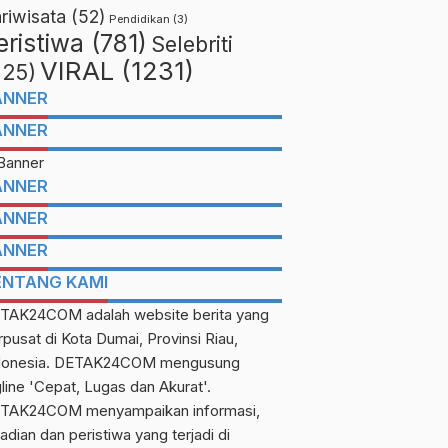
riwisata
(52)
Pendidikan
(3)
eristiwa
(781)
Selebriti
VIRAL
(1231)
225)
ANNER
ANNER
ANNER
ANNER
ANNER
ENTANG KAMI
TAK24COM adalah website berita yang
rpusat di Kota Dumai, Provinsi Riau,
donesia. DETAK24COM mengusung
gline 'Cepat, Lugas dan Akurat'.
TAK24COM menyampaikan informasi,
adian dan peristiwa yang terjadi di