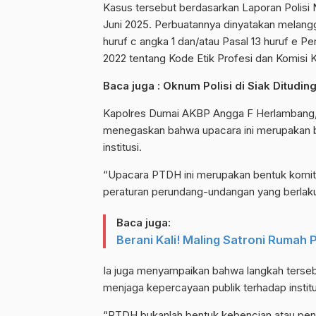
Kasus tersebut berdasarkan Laporan Poli
Juni 2025. Perbuatannya dinyatakan melangg
huruf c angka 1 dan/atau Pasal 13 huruf e P
2022 tentang Kode Etik Profesi dan Komisi Ko
Baca juga :
Oknum Polisi di Siak Ditudin
Kapolres Dumai AKBP Angga F Herlambang
menegaskan bahwa upacara ini merupakan 
institusi.
“Upacara PTDH ini merupakan bentuk komitm
peraturan perundang-undangan yang berlaku d
Baca juga:
Berani Kali! Maling Satroni Rumah 
Ia juga menyampaikan bahwa langkah terse
menjaga kepercayaan publik terhadap institus
“PTDH bukanlah bentuk kebencian atau peng