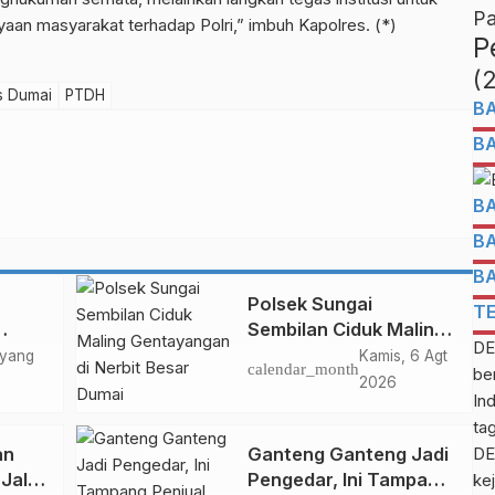
Pa
an masyarakat terhadap Polri,” imbuh Kapolres. (*)
P
(
s Dumai
PTDH
B
B
B
B
B
Polsek Sungai
T
Sembilan Ciduk Maling
DE
i
Gentayangan di Nerbit
 yang
Kamis, 6 Agt
calendar_month
be
Besar Dumai
2026
In
ta
an
Ganteng Ganteng Jadi
DE
Jalin
Pengedar, Ini Tampang
kej