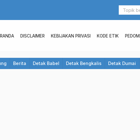
ERANDA
DISCLAIMER
KEBIJAKAN PRIVASI
KODE ETIK
PEDOMA
ung
Berita
Detak Babel
Detak Bengkalis
Detak Dumai