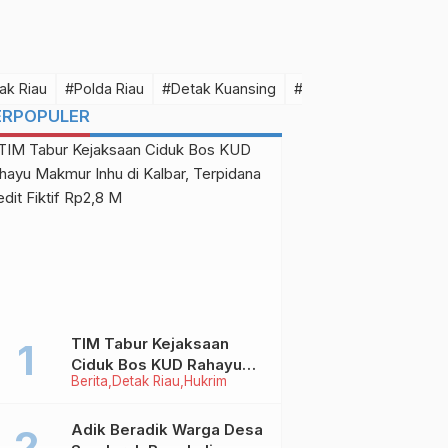
ak Riau
#Polda Riau
#Detak Kuansing
#Detak Pelalawan
#D
ERPOPULER
TIM Tabur Kejaksaan
Ciduk Bos KUD Rahayu
Berita
Detak Riau
Hukrim
Makmur Inhu di Kalbar,
e
Terpidana Kredit Fiktif
Rp2,8 M
Adik Beradik Warga Desa