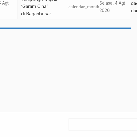
es
Penjual ‘Garam Cina’
da
5 Agt
Selasa, 4 Agt
calendar_month
agi
di Baganbesar Timur
da
2026
ng