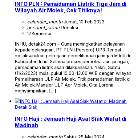
INFO PLN : Pemadaman Listrik Tiga Jam di
Wilayah Air Molek, Cek Titiknya!
calendar_month
Jumat, 10 Feb 2023
account_circle
Redaksi
17
Komentar
INHU, detak24.com – Guna meningkatkan pelayanan
kepada pelanggan, PT PLN (Persero) UP3 Rengat
melaksanakan pekerjaan pemeliharaan jaringan listrik di
Kabupaten Inhu. Selama proses pemeliharaan jaringan,
pemadaman listrik akan dilaksanakan. Yakni, Sabtu
(11/2/2023) mulai pukul 10.00-13.00 WIB dengan wilayah
Pemeliharaan ULP Air Molek. Titik pemadaman listrik di
Air Molek Manajer ULP Aer Molek, Gita Lorena
menyampaikan, […]
Detak Siak
INFO Haji : Jemaah Haji Asal Siak Wafat di
Madinah
calendar_month
Sabtu, 25 Mei 2024