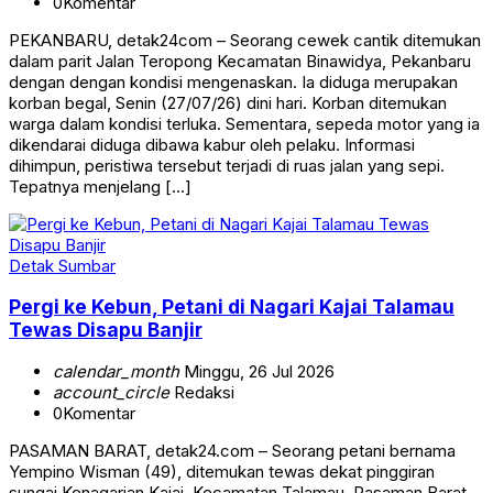
0
Komentar
PEKANBARU, detak24com – Seorang cewek cantik ditemukan
dalam parit Jalan Teropong Kecamatan Binawidya, Pekanbaru
dengan dengan kondisi mengenaskan. Ia diduga merupakan
korban begal, Senin (27/07/26) dini hari. Korban ditemukan
warga dalam kondisi terluka. Sementara, sepeda motor yang ia
dikendarai diduga dibawa kabur oleh pelaku. Informasi
dihimpun, peristiwa tersebut terjadi di ruas jalan yang sepi.
Tepatnya menjelang […]
Detak Sumbar
Pergi ke Kebun, Petani di Nagari Kajai Talamau
Tewas Disapu Banjir
calendar_month
Minggu, 26 Jul 2026
account_circle
Redaksi
0
Komentar
PASAMAN BARAT, detak24.com – Seorang petani bernama
Yempino Wisman (49), ditemukan tewas dekat pinggiran
sungai Kenagarian Kajai, Kecamatan Talamau, Pasaman Barat,