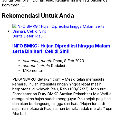
Sungai Sembilan, Dumai, Riau. Kegiatan ini menjadi bagian dari
komitmen […]
Rekomendasi Untuk Anda
Berita
Detak Riau
INFO BMKG : Hujan Diprediksi hingga Malam
serta Dinihari, Cek di Sini!
calendar_month
Rabu, 8 Feb 2023
account_circle
Redaksi
17
Komentar
PEKANBARU, detak24.com – Meski telah memasuki
kemarau, hujan intensitas ringan hingga lebat masih
berpotensi di wilayah Riau, Rabu (08/02/23). Menurut
Forecaster on Duty BMKG Stasiun Pekanbaru Mia Vadilla
mengatakan hujan sudah mengguyur Riau sejak pagi hari
dan akan berlangsung hingga dini hari. “Hujan turun di
sejumlah lokasi di Riau, nsmun bersifat tidak merata,” ujar
Mia […]