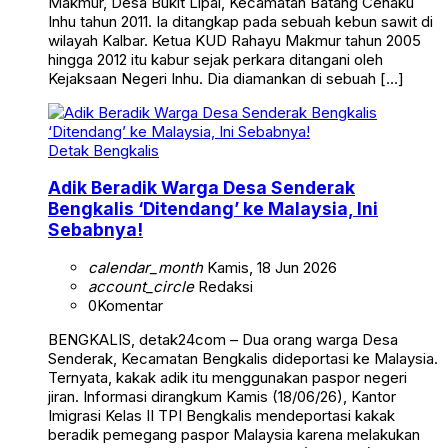
Makmur, Desa Bukit Lipai, Kecamatan Batang Cenaku
Inhu tahun 2011. Ia ditangkap pada sebuah kebun sawit di
wilayah Kalbar. Ketua KUD Rahayu Makmur tahun 2005
hingga 2012 itu kabur sejak perkara ditangani oleh
Kejaksaan Negeri Inhu. Dia diamankan di sebuah […]
Detak Bengkalis
Adik Beradik Warga Desa Senderak
Bengkalis ‘Ditendang’ ke Malaysia, Ini
Sebabnya!
calendar_month
Kamis, 18 Jun 2026
account_circle
Redaksi
0
Komentar
BENGKALIS, detak24com – Dua orang warga Desa
Senderak, Kecamatan Bengkalis dideportasi ke Malaysia.
Ternyata, kakak adik itu menggunakan paspor negeri
jiran. Informasi dirangkum Kamis (18/06/26), Kantor
Imigrasi Kelas II TPI Bengkalis mendeportasi kakak
beradik pemegang paspor Malaysia karena melakukan