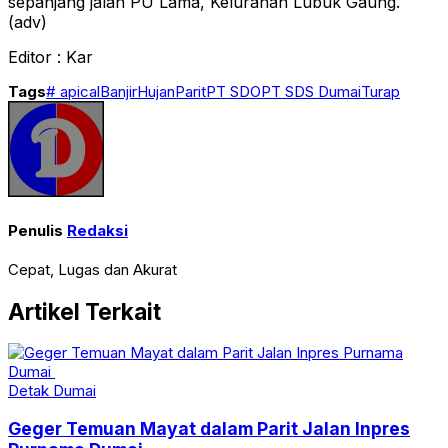
sepanjang jalan PU Lama, Kelurahan Lubuk Gaung.
(adv)
Editor : Kar
Tags
# apical
Banjir
Hujan
Parit
PT SDO
PT SDS Dumai
Turap
Penulis
Redaksi
Cepat, Lugas dan Akurat
Artikel Terkait
Detak Dumai
Geger Temuan Mayat dalam Parit Jalan Inpres