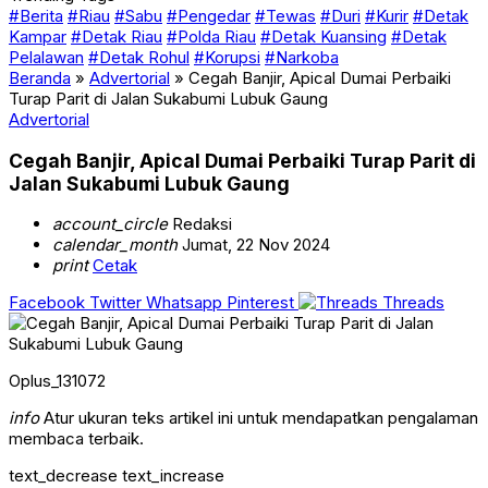
#Berita
#Riau
#Sabu
#Pengedar
#Tewas
#Duri
#Kurir
#Detak
Kampar
#Detak Riau
#Polda Riau
#Detak Kuansing
#Detak
Pelalawan
#Detak Rohul
#Korupsi
#Narkoba
Beranda
»
Advertorial
»
Cegah Banjir, Apical Dumai Perbaiki
Turap Parit di Jalan Sukabumi Lubuk Gaung
Advertorial
Cegah Banjir, Apical Dumai Perbaiki Turap Parit di
Jalan Sukabumi Lubuk Gaung
account_circle
Redaksi
calendar_month
Jumat, 22 Nov 2024
print
Cetak
Facebook
Twitter
Whatsapp
Pinterest
Threads
Oplus_131072
info
Atur ukuran teks artikel ini untuk mendapatkan pengalaman
membaca terbaik.
text_decrease
text_increase