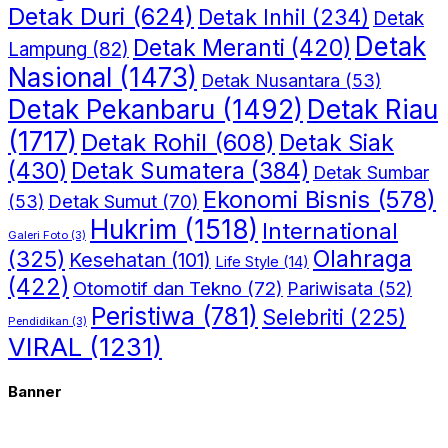
Detak Duri
(624)
Detak Inhil
(234)
Detak
Detak
Detak Meranti
(420)
Lampung
(82)
Nasional
(1473)
Detak Nusantara
(53)
Detak Riau
Detak Pekanbaru
(1492)
(1717)
Detak Rohil
(608)
Detak Siak
(430)
Detak Sumatera
(384)
Detak Sumbar
Ekonomi Bisnis
(578)
Detak Sumut
(70)
(53)
Hukrim
(1518)
International
Galeri Foto
(3)
(325)
Olahraga
Kesehatan
(101)
Life Style
(14)
(422)
Otomotif dan Tekno
(72)
Pariwisata
(52)
Peristiwa
(781)
Selebriti
(225)
Pendidikan
(3)
VIRAL
(1231)
Banner