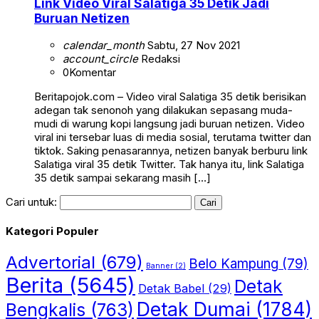
Link Video Viral Salatiga 35 Detik Jadi
Buruan Netizen
calendar_month
Sabtu, 27 Nov 2021
account_circle
Redaksi
0
Komentar
Beritapojok.com – Video viral Salatiga 35 detik berisikan
adegan tak senonoh yang dilakukan sepasang muda-
mudi di warung kopi langsung jadi buruan netizen. Video
viral ini tersebar luas di media sosial, terutama twitter dan
tiktok. Saking penasarannya, netizen banyak berburu link
Salatiga viral 35 detik Twitter. Tak hanya itu, link Salatiga
35 detik sampai sekarang masih […]
Cari untuk:
Kategori Populer
Advertorial
(679)
Belo Kampung
(79)
Banner
(2)
Berita
(5645)
Detak
Detak Babel
(29)
Detak Dumai
(1784)
Bengkalis
(763)