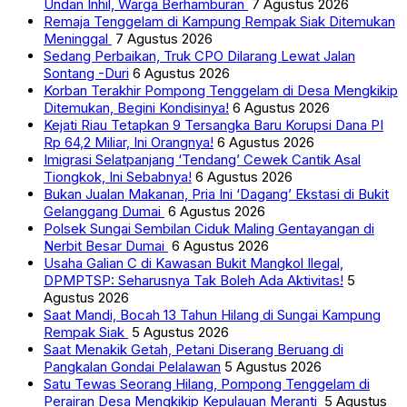
Undan Inhil, Warga Berhamburan
7 Agustus 2026
Remaja Tenggelam di Kampung Rempak Siak Ditemukan
Meninggal
7 Agustus 2026
Sedang Perbaikan, Truk CPO Dilarang Lewat Jalan
Sontang -Duri
6 Agustus 2026
Korban Terakhir Pompong Tenggelam di Desa Mengkikip
Ditemukan, Begini Kondisinya!
6 Agustus 2026
Kejati Riau Tetapkan 9 Tersangka Baru Korupsi Dana PI
Rp 64,2 Miliar, Ini Orangnya!
6 Agustus 2026
Imigrasi Selatpanjang ‘Tendang’ Cewek Cantik Asal
Tiongkok, Ini Sebabnya!
6 Agustus 2026
Bukan Jualan Makanan, Pria Ini ‘Dagang’ Ekstasi di Bukit
Gelanggang Dumai
6 Agustus 2026
Polsek Sungai Sembilan Ciduk Maling Gentayangan di
Nerbit Besar Dumai
6 Agustus 2026
Usaha Galian C di Kawasan Bukit Mangkol Ilegal,
DPMPTSP: Seharusnya Tak Boleh Ada Aktivitas!
5
Agustus 2026
Saat Mandi, Bocah 13 Tahun Hilang di Sungai Kampung
Rempak Siak
5 Agustus 2026
Saat Menakik Getah, Petani Diserang Beruang di
Pangkalan Gondai Pelalawan
5 Agustus 2026
Satu Tewas Seorang Hilang, Pompong Tenggelam di
Perairan Desa Mengkikip Kepulauan Meranti
5 Agustus