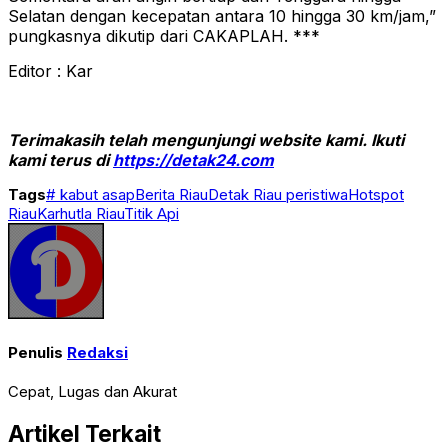
Selatan dengan kecepatan antara 10 hingga 30 km/jam,”
pungkasnya dikutip dari CAKAPLAH. ***
Editor : Kar
Terimakasih telah mengunjungi website kami. Ikuti
kami terus di
https://detak24.com
Tags
# kabut asap
Berita Riau
Detak Riau peristiwa
Hotspot
Riau
Karhutla Riau
Titik Api
Penulis
Redaksi
Cepat, Lugas dan Akurat
Artikel Terkait