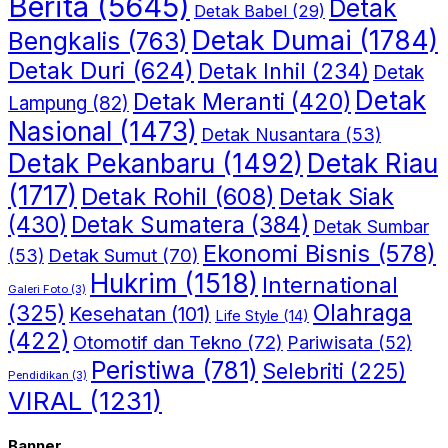
Berita
(5645)
Detak
Detak Babel
(29)
Detak Dumai
(1784)
Bengkalis
(763)
Detak Duri
(624)
Detak Inhil
(234)
Detak
Detak
Detak Meranti
(420)
Lampung
(82)
Nasional
(1473)
Detak Nusantara
(53)
Detak Riau
Detak Pekanbaru
(1492)
(1717)
Detak Rohil
(608)
Detak Siak
(430)
Detak Sumatera
(384)
Detak Sumbar
Ekonomi Bisnis
(578)
Detak Sumut
(70)
(53)
Hukrim
(1518)
International
Galeri Foto
(3)
(325)
Olahraga
Kesehatan
(101)
Life Style
(14)
(422)
Otomotif dan Tekno
(72)
Pariwisata
(52)
Peristiwa
(781)
Selebriti
(225)
Pendidikan
(3)
VIRAL
(1231)
Banner