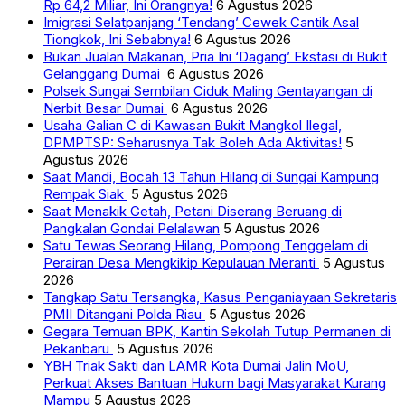
Rp 64,2 Miliar, Ini Orangnya!
6 Agustus 2026
Imigrasi Selatpanjang ‘Tendang’ Cewek Cantik Asal
Tiongkok, Ini Sebabnya!
6 Agustus 2026
Bukan Jualan Makanan, Pria Ini ‘Dagang’ Ekstasi di Bukit
Gelanggang Dumai
6 Agustus 2026
Polsek Sungai Sembilan Ciduk Maling Gentayangan di
Nerbit Besar Dumai
6 Agustus 2026
Usaha Galian C di Kawasan Bukit Mangkol Ilegal,
DPMPTSP: Seharusnya Tak Boleh Ada Aktivitas!
5
Agustus 2026
Saat Mandi, Bocah 13 Tahun Hilang di Sungai Kampung
Rempak Siak
5 Agustus 2026
Saat Menakik Getah, Petani Diserang Beruang di
Pangkalan Gondai Pelalawan
5 Agustus 2026
Satu Tewas Seorang Hilang, Pompong Tenggelam di
Perairan Desa Mengkikip Kepulauan Meranti
5 Agustus
2026
Tangkap Satu Tersangka, Kasus Penganiayaan Sekretaris
PMII Ditangani Polda Riau
5 Agustus 2026
Gegara Temuan BPK, Kantin Sekolah Tutup Permanen di
Pekanbaru
5 Agustus 2026
YBH Triak Sakti dan LAMR Kota Dumai Jalin MoU,
Perkuat Akses Bantuan Hukum bagi Masyarakat Kurang
Mampu
5 Agustus 2026