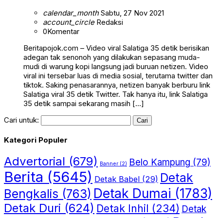
calendar_month
Sabtu, 27 Nov 2021
account_circle
Redaksi
0
Komentar
Beritapojok.com – Video viral Salatiga 35 detik berisikan
adegan tak senonoh yang dilakukan sepasang muda-
mudi di warung kopi langsung jadi buruan netizen. Video
viral ini tersebar luas di media sosial, terutama twitter dan
tiktok. Saking penasarannya, netizen banyak berburu link
Salatiga viral 35 detik Twitter. Tak hanya itu, link Salatiga
35 detik sampai sekarang masih […]
Cari untuk:
Kategori Populer
Advertorial
(679)
Belo Kampung
(79)
Banner
(2)
Berita
(5645)
Detak
Detak Babel
(29)
Detak Dumai
(1783)
Bengkalis
(763)
Detak Duri
(624)
Detak Inhil
(234)
Detak