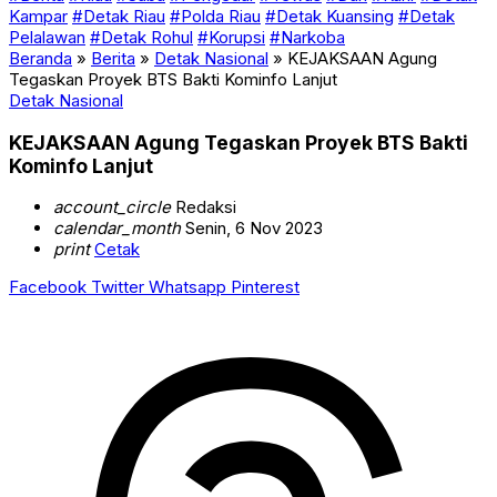
Kampar
#Detak Riau
#Polda Riau
#Detak Kuansing
#Detak
Pelalawan
#Detak Rohul
#Korupsi
#Narkoba
Beranda
»
Berita
»
Detak Nasional
»
KEJAKSAAN Agung
Tegaskan Proyek BTS Bakti Kominfo Lanjut
Detak Nasional
KEJAKSAAN Agung Tegaskan Proyek BTS Bakti
Kominfo Lanjut
account_circle
Redaksi
calendar_month
Senin, 6 Nov 2023
print
Cetak
Facebook
Twitter
Whatsapp
Pinterest