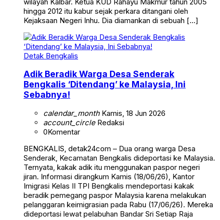
wilayah Kalbar. Ketua KUD Rahayu Makmur tahun 2005
hingga 2012 itu kabur sejak perkara ditangani oleh
Kejaksaan Negeri Inhu. Dia diamankan di sebuah […]
Detak Bengkalis
Adik Beradik Warga Desa Senderak
Bengkalis ‘Ditendang’ ke Malaysia, Ini
Sebabnya!
calendar_month
Kamis, 18 Jun 2026
account_circle
Redaksi
0
Komentar
BENGKALIS, detak24com – Dua orang warga Desa
Senderak, Kecamatan Bengkalis dideportasi ke Malaysia.
Ternyata, kakak adik itu menggunakan paspor negeri
jiran. Informasi dirangkum Kamis (18/06/26), Kantor
Imigrasi Kelas II TPI Bengkalis mendeportasi kakak
beradik pemegang paspor Malaysia karena melakukan
pelanggaran keimigrasian pada Rabu (17/06/26). Mereka
dideportasi lewat pelabuhan Bandar Sri Setiap Raja