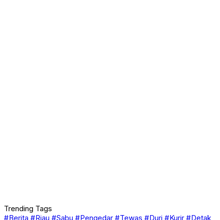
Trending Tags
#Berita
#Riau
#Sabu
#Pengedar
#Tewas
#Duri
#Kurir
#Detak