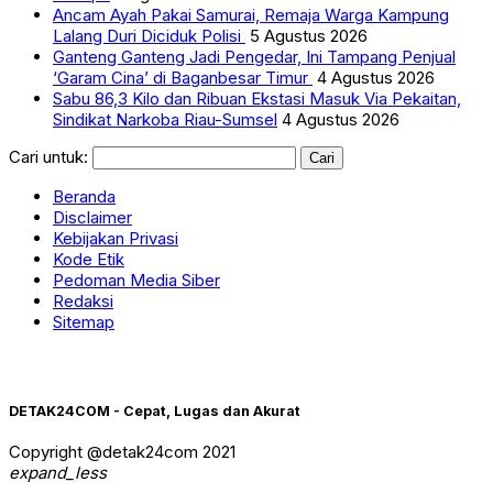
Ancam Ayah Pakai Samurai, Remaja Warga Kampung
Lalang Duri Diciduk Polisi
5 Agustus 2026
Ganteng Ganteng Jadi Pengedar, Ini Tampang Penjual
‘Garam Cina’ di Baganbesar Timur
4 Agustus 2026
Sabu 86,3 Kilo dan Ribuan Ekstasi Masuk Via Pekaitan,
Sindikat Narkoba Riau-Sumsel
4 Agustus 2026
Cari untuk:
Beranda
Disclaimer
Kebijakan Privasi
Kode Etik
Pedoman Media Siber
Redaksi
Sitemap
DETAK24COM - Cepat, Lugas dan Akurat
Copyright @detak24com 2021
expand_less