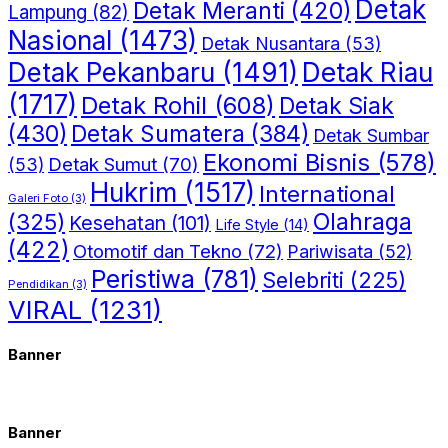
Detak
Detak Meranti
(420)
Lampung
(82)
Nasional
(1473)
Detak Nusantara
(53)
Detak Riau
Detak Pekanbaru
(1491)
(1717)
Detak Rohil
(608)
Detak Siak
(430)
Detak Sumatera
(384)
Detak Sumbar
Ekonomi Bisnis
(578)
Detak Sumut
(70)
(53)
Hukrim
(1517)
International
Galeri Foto
(3)
(325)
Olahraga
Kesehatan
(101)
Life Style
(14)
(422)
Otomotif dan Tekno
(72)
Pariwisata
(52)
Peristiwa
(781)
Selebriti
(225)
Pendidikan
(3)
VIRAL
(1231)
Banner
Banner