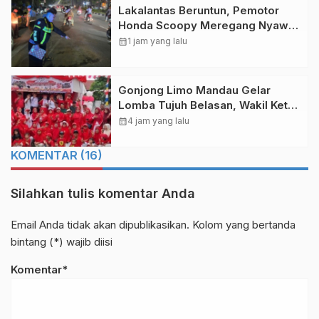
Lakalantas Beruntun, Pemotor
Honda Scoopy Meregang Nyawa
di Pekanbaru
calendar_month
1 jam yang lalu
Gonjong Limo Mandau Gelar
Lomba Tujuh Belasan, Wakil Ketua
DPRD Bengkalis H Misno Turut
calendar_month
4 jam yang lalu
Hadir
KOMENTAR (16)
Silahkan tulis komentar Anda
Email Anda tidak akan dipublikasikan. Kolom yang bertanda
bintang (*) wajib diisi
Komentar*