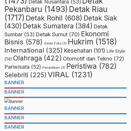
(1473)
Detak
Detak Nusantara
(53)
Detak Riau
Pekanbaru
(1493)
(1717)
Detak Rohil
(608)
Detak Siak
(430)
Detak Sumatera
(384)
Detak
Ekonomi
Detak Sumut
(70)
Sumbar
(53)
Hukrim
(1518)
Bisnis
(578)
Galeri Foto
(3)
International
(325)
Kesehatan
(101)
Life Style
Olahraga
(422)
Otomotif dan Tekno
(72)
(14)
Peristiwa
(782)
Pariwisata
(52)
Pendidikan
(3)
VIRAL
(1231)
Selebriti
(225)
BANNER
BANNER
BANNER
BANNER
BANNER