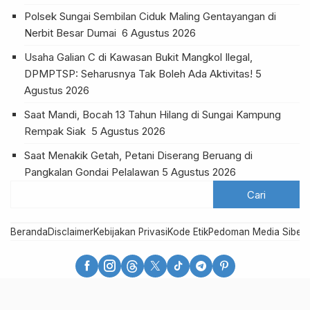
Polsek Sungai Sembilan Ciduk Maling Gentayangan di
Nerbit Besar Dumai
6 Agustus 2026
Usaha Galian C di Kawasan Bukit Mangkol Ilegal,
DPMPTSP: Seharusnya Tak Boleh Ada Aktivitas!
5
Agustus 2026
Saat Mandi, Bocah 13 Tahun Hilang di Sungai Kampung
Rempak Siak
5 Agustus 2026
Saat Menakik Getah, Petani Diserang Beruang di
Pangkalan Gondai Pelalawan
5 Agustus 2026
Beranda
Disclaimer
Kebijakan Privasi
Kode Etik
Pedoman Media Siber
R