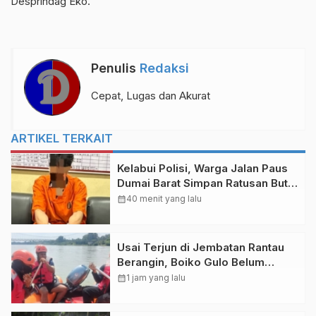
Desprindag Eko.
Penulis
Redaksi
Cepat, Lugas dan Akurat
ARTIKEL TERKAIT
Kelabui Polisi, Warga Jalan Paus
Dumai Barat Simpan Ratusan Butir
Ekstasi dalam Tanah
calendar_month
40 menit yang lalu
Usai Terjun di Jembatan Rantau
Berangin, Boiko Gulo Belum
Ditemukan
calendar_month
1 jam yang lalu