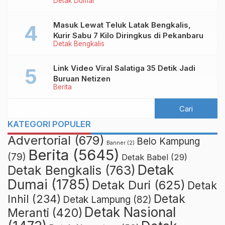
Detak Dumai
Puluhan Pasangan Mesum
Masuk Lewat Teluk Latak Bengkalis,
Kurir Sabu 7 Kilo Diringkus di Pekanbaru
Detak Bengkalis
Link Video Viral Salatiga 35 Detik Jadi
Buruan Netizen
Berita
KATEGORI POPULER
Advertorial
(679)
Belo Kampung
Banner
(2)
Berita
(5645)
(79)
Detak Babel
(29)
Detak
Detak Bengkalis
(763)
Dumai
(1785)
Detak Duri
(625)
Detak
Detak
Inhil
(234)
Detak Lampung
(82)
Detak Nasional
Meranti
(420)