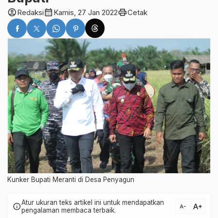
account_circle
calendar_month
print
Redaksi
Kamis, 27 Jan 2022
Cetak
Kunker Bupati Meranti di Desa Penyagun
Atur ukuran teks artikel ini untuk mendapatkan
text_increase
info
text_decrease
pengalaman membaca terbaik.