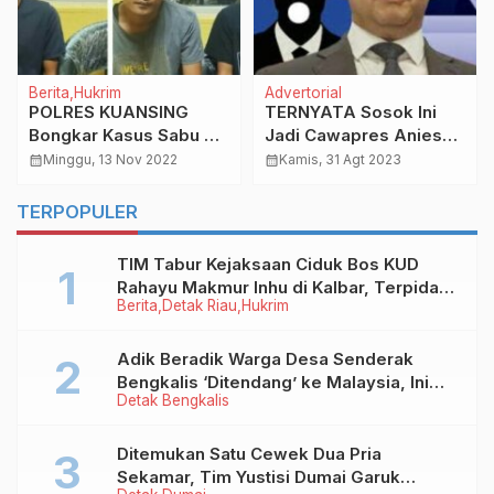
Berita
Hukrim
Advertorial
POLRES KUANSING
TERNYATA Sosok Ini
Bongkar Kasus Sabu di
Jadi Cawapres Anies
Desa Munsalo, Tiga
Baswedan, Demokrat:
calendar_month
Minggu, 13 Nov 2022
calendar_month
Kamis, 31 Agt 2023
Tersangka Dibekuk
Kami Dipaksa!
TERPOPULER
TIM Tabur Kejaksaan Ciduk Bos KUD
Rahayu Makmur Inhu di Kalbar, Terpidana
Berita
Detak Riau
Hukrim
Kredit Fiktif Rp2,8 M
Adik Beradik Warga Desa Senderak
Bengkalis ‘Ditendang’ ke Malaysia, Ini
Detak Bengkalis
Sebabnya!
Ditemukan Satu Cewek Dua Pria
Sekamar, Tim Yustisi Dumai Garuk