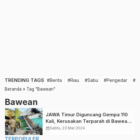
TRENDING TAGS
#Berita
#Riau
#Sabu
#Pengedar
#T
Beranda
»
Tag "Bawean"
Bawean
JAWA Timur Diguncang Gempa 110
Kali, Kerusakan Terparah di Bawean
dan Tuban
calendar_month
Sabtu, 23 Mar 2024
TERPOPULER