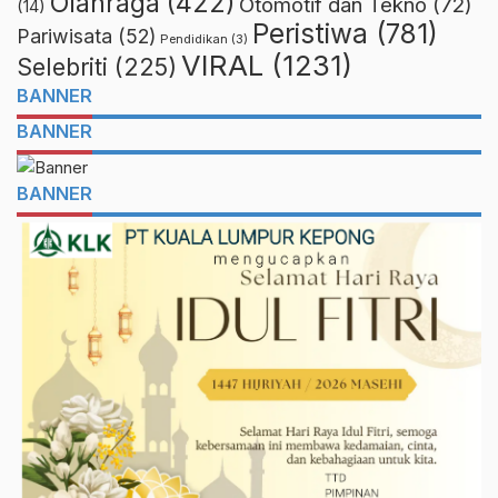
Olahraga
(422)
Otomotif dan Tekno
(72)
(14)
Peristiwa
(781)
Pariwisata
(52)
Pendidikan
(3)
VIRAL
(1231)
Selebriti
(225)
BANNER
BANNER
BANNER