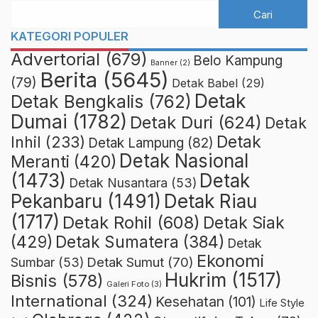
KATEGORI POPULER
Advertorial
(679)
Belo Kampung
Banner
(2)
Berita
(5645)
(79)
Detak Babel
(29)
Detak
Detak Bengkalis
(762)
Dumai
(1782)
Detak Duri
(624)
Detak
Detak
Inhil
(233)
Detak Lampung
(82)
Detak Nasional
Meranti
(420)
(1473)
Detak
Detak Nusantara
(53)
Detak Riau
Pekanbaru
(1491)
(1717)
Detak Rohil
(608)
Detak Siak
(429)
Detak Sumatera
(384)
Detak
Ekonomi
Detak Sumut
(70)
Sumbar
(53)
Hukrim
(1517)
Bisnis
(578)
Galeri Foto
(3)
International
(324)
Kesehatan
(101)
Life Style