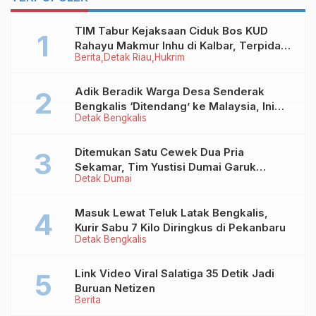
TIM Tabur Kejaksaan Ciduk Bos KUD
Rahayu Makmur Inhu di Kalbar, Terpidana
Berita
Detak Riau
Hukrim
Kredit Fiktif Rp2,8 M
Adik Beradik Warga Desa Senderak
Bengkalis ‘Ditendang’ ke Malaysia, Ini
Detak Bengkalis
Sebabnya!
Ditemukan Satu Cewek Dua Pria
Sekamar, Tim Yustisi Dumai Garuk
Detak Dumai
Puluhan Pasangan Mesum
Masuk Lewat Teluk Latak Bengkalis,
Kurir Sabu 7 Kilo Diringkus di Pekanbaru
Detak Bengkalis
Link Video Viral Salatiga 35 Detik Jadi
Buruan Netizen
Berita