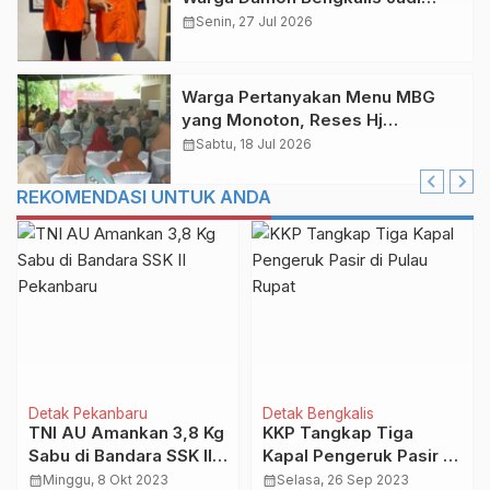
Pengedar Sabu
calendar_month
Senin, 27 Jul 2026
Warga Pertanyakan Menu MBG
yang Monoton, Reses Hj
Nurhasanah di Balik Alam
calendar_month
Sabtu, 18 Jul 2026
REKOMENDASI UNTUK ANDA
Detak Pekanbaru
Detak Bengkalis
TNI AU Amankan 3,8 Kg
KKP Tangkap Tiga
Sabu di Bandara SSK II
Kapal Pengeruk Pasir di
Pekanbaru
Pulau Rupat
calendar_month
Minggu, 8 Okt 2023
calendar_month
Selasa, 26 Sep 2023