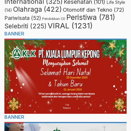
International
(325)
Kesehatan
(101)
Life Style
Olahraga
(422)
Otomotif dan Tekno
(72)
(14)
Peristiwa
(781)
Pariwisata
(52)
Pendidikan
(3)
VIRAL
(1231)
Selebriti
(225)
BANNER
BANNER