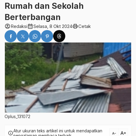
Rumah dan Sekolah
Berterbangan
account_circle
calendar_month
print
Redaksi
Selasa, 8 Okt 2024
Cetak
Oplus_131072
Atur ukuran teks artikel ini untuk mendapatkan
text_increase
info
text_decrease
pengalaman membaca terbaik.