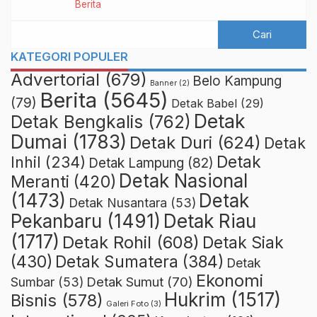
Berita
KATEGORI POPULER
Advertorial
(679)
Belo Kampung
Banner
(2)
Berita
(5645)
(79)
Detak Babel
(29)
Detak
Detak Bengkalis
(762)
Dumai
(1783)
Detak Duri
(624)
Detak
Detak
Inhil
(234)
Detak Lampung
(82)
Detak Nasional
Meranti
(420)
(1473)
Detak
Detak Nusantara
(53)
Detak Riau
Pekanbaru
(1491)
(1717)
Detak Rohil
(608)
Detak Siak
(430)
Detak Sumatera
(384)
Detak
Ekonomi
Detak Sumut
(70)
Sumbar
(53)
Hukrim
(1517)
Bisnis
(578)
Galeri Foto
(3)