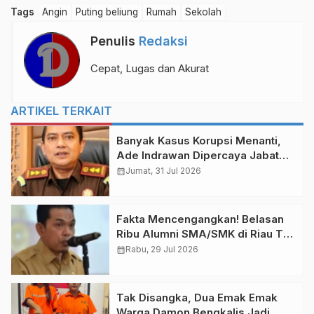
Tags
Angin
Puting beliung
Rumah
Sekolah
Penulis
Redaksi
Cepat, Lugas dan Akurat
ARTIKEL TERKAIT
Banyak Kasus Korupsi Menanti,
Ade Indrawan Dipercaya Jabat
Kajari Bengkalis
calendar_month
Jumat, 31 Jul 2026
Fakta Mencengangkan! Belasan
Ribu Alumni SMA/SMK di Riau Tak
Ambil Ijazah, Padahal Sekolah
calendar_month
Rabu, 29 Jul 2026
Habiskan Uang dan Waktu
Tak Disangka, Dua Emak Emak
Warga Damon Bengkalis Jadi