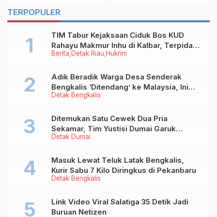
TERPOPULER
TIM Tabur Kejaksaan Ciduk Bos KUD
Rahayu Makmur Inhu di Kalbar, Terpidana
Berita
Detak Riau
Hukrim
Kredit Fiktif Rp2,8 M
Adik Beradik Warga Desa Senderak
Bengkalis ‘Ditendang’ ke Malaysia, Ini
Detak Bengkalis
Sebabnya!
Ditemukan Satu Cewek Dua Pria
Sekamar, Tim Yustisi Dumai Garuk
Detak Dumai
Puluhan Pasangan Mesum
Masuk Lewat Teluk Latak Bengkalis,
Kurir Sabu 7 Kilo Diringkus di Pekanbaru
Detak Bengkalis
Link Video Viral Salatiga 35 Detik Jadi
Buruan Netizen