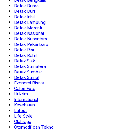
Detak Bengkalis
Detak Dumai
Detak Duri
Detak Inhil
Detak Lampung
Detak Meranti
Detak Nasional
Detak Nusantara
Detak Pekanbaru
Detak Riau
Detak Rohil
Detak Siak
Detak Sumatera
Detak Sumbar
Detak Sumut
Ekonomi Bisnis
Galeri Foto
Hukrim
International
Kesehatan
Latest
Life Style
Olahraga
Otomotif dan Tekno