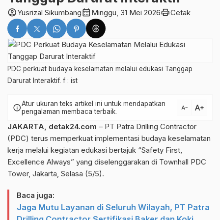
account_circle
calendar_month
print
Yusrizal Sikumbang
Minggu, 31 Mei 2026
Cetak
PDC perkuat budaya keselamatan melalui edukasi Tanggap
Darurat Interaktif. f : ist
Atur ukuran teks artikel ini untuk mendapatkan
text_increase
info
text_decrease
pengalaman membaca terbaik.
JAKARTA, detak24.com
– PT Patra Drilling Contractor
(PDC) terus memperkuat implementasi budaya keselamatan
kerja melalui kegiatan edukasi bertajuk “Safety First,
Excellence Always” yang diselenggarakan di Townhall PDC
Tower, Jakarta, Selasa (5/5).
Baca juga:
Jaga Mutu Layanan di Seluruh Wilayah, PT Patra
Drilling Contractor Sertifikasi Baker dan Koki