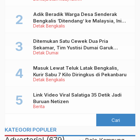
Kredit Fiktif Rp2,8 M
Adik Beradik Warga Desa Senderak
Bengkalis ‘Ditendang’ ke Malaysia, Ini
Detak Bengkalis
Sebabnya!
Ditemukan Satu Cewek Dua Pria
Sekamar, Tim Yustisi Dumai Garuk
Detak Dumai
Puluhan Pasangan Mesum
Masuk Lewat Teluk Latak Bengkalis,
Kurir Sabu 7 Kilo Diringkus di Pekanbaru
Detak Bengkalis
Link Video Viral Salatiga 35 Detik Jadi
Buruan Netizen
Berita
KATEGORI POPULER
Advertorial
(679)