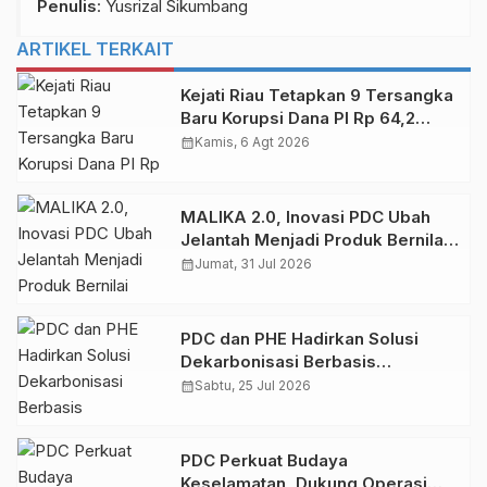
Penulis
: Yusrizal Sikumbang
ARTIKEL TERKAIT
Kejati Riau Tetapkan 9 Tersangka
Baru Korupsi Dana PI Rp 64,2
Miliar, Ini Orangnya!
calendar_month
Kamis, 6 Agt 2026
MALIKA 2.0, Inovasi PDC Ubah
Jelantah Menjadi Produk Bernilai
Guna
calendar_month
Jumat, 31 Jul 2026
PDC dan PHE Hadirkan Solusi
Dekarbonisasi Berbasis
Microalgae bagi Industri Migas
calendar_month
Sabtu, 25 Jul 2026
PDC Perkuat Budaya
Keselamatan, Dukung Operasi