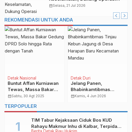
Andal dan Berkelanjutan
calendar_month
Selasa, 21 Jul 2026
REKOMENDASI UNTUK ANDA
Detak Nasional
Detak Duri
Buntut Affan Kurniawan
Jelang Panen,
Tewas, Massa Bakar
Bhabinkamtibmas
Gedung DPRD
Tinjau Kebun Jagung di
calendar_month
Sabtu, 30 Agt 2025
calendar_month
Kamis, 4 Jun 2026
Solo hingga Rata
Desa Harapan Baru
TERPOPULER
dengan Tanah
Kecamatan Mandau
TIM Tabur Kejaksaan Ciduk Bos KUD
Rahayu Makmur Inhu di Kalbar, Terpidana
Berita
Detak Riau
Hukrim