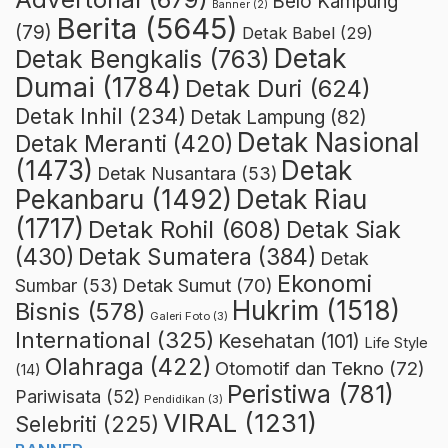
Belo Kampung
Banner
(2)
Berita
(5645)
(79)
Detak Babel
(29)
Detak
Detak Bengkalis
(763)
Dumai
(1784)
Detak Duri
(624)
Detak Inhil
(234)
Detak Lampung
(82)
Detak Nasional
Detak Meranti
(420)
(1473)
Detak
Detak Nusantara
(53)
Detak Riau
Pekanbaru
(1492)
(1717)
Detak Rohil
(608)
Detak Siak
(430)
Detak Sumatera
(384)
Detak
Ekonomi
Detak Sumut
(70)
Sumbar
(53)
Hukrim
(1518)
Bisnis
(578)
Galeri Foto
(3)
International
(325)
Kesehatan
(101)
Life Style
Olahraga
(422)
Otomotif dan Tekno
(72)
(14)
Peristiwa
(781)
Pariwisata
(52)
Pendidikan
(3)
VIRAL
(1231)
Selebriti
(225)