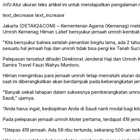
info
Atur ukuran teks artikel ini untuk mendapatkan pengalaman
text_decrease
text_increase
Jakarta (DETAK24.COM) – Kementerian Agama (Kemenag) melepas 
Umroh Kemenag Hilman Latief bersyukur jemaah umroh kembali 
“Kita bersyukur bahwa setelah penantian begitu lama, ada 2 tahu
sesuatu hal jemaah haji dan umroh tidak bisa pergi ke Tanah Suci.
Pelepasan tersebut dihadiri Direktorat Jenderal Haji dan Umroh 
Samira Travel Fauzi Wahyu Muntoro.
Hilman mengimbau para jemaah umroh tetap mematuhi aturan dan 
saat ini diberangkatkan akan berdampak pada keberangkatan je
“Banyak sekali tahapan dalam suksesnya pemberangkatan umroh i
Saudi,” ujarnya.
“Anda harus ingat, kedisiplinan Anda di Saudi nanti modal bagi 
Pada pelepasan jemaah umroh kloter pertama, terdapat 419 jema
“Dilepas 419 jemaah. Ada 59 ribu tertunda, sekarang 500-an terk