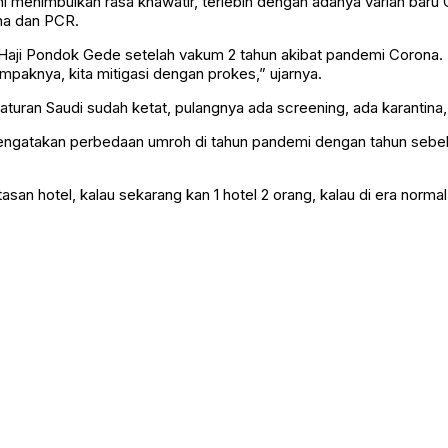
menimbulkan rasa khawatir, terlebih dengan adanya varian baru 
ina dan PCR.
ji Pondok Gede setelah vakum 2 tahun akibat pandemi Corona. (
ampaknya, kita mitigasi dengan prokes,” ujarnya.
turan Saudi sudah ketat, pulangnya ada screening, ada karantina, 
 mengatakan perbedaan umroh di tahun pandemi dengan tahun sebe
san hotel, kalau sekarang kan 1 hotel 2 orang, kalau di era normal