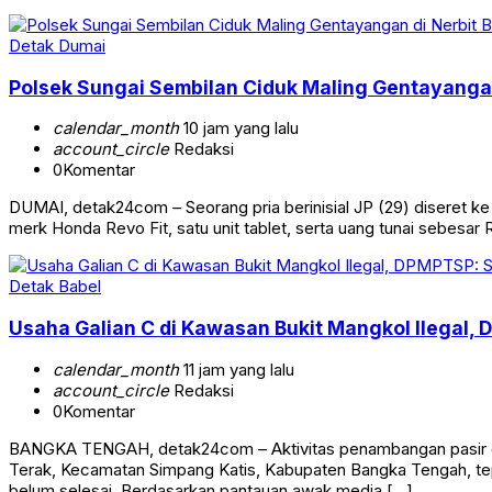
Detak Dumai
Polsek Sungai Sembilan Ciduk Maling Gentayangan
calendar_month
10 jam yang lalu
account_circle
Redaksi
0
Komentar
DUMAI, detak24com – Seorang pria berinisial JP (29) diseret k
merk Honda Revo Fit, satu unit tablet, serta uang tunai sebes
Detak Babel
Usaha Galian C di Kawasan Bukit Mangkol Ilegal,
calendar_month
11 jam yang lalu
account_circle
Redaksi
0
Komentar
BANGKA TENGAH, detak24com – Aktivitas penambangan pasir di 
Terak, Kecamatan Simpang Katis, Kabupaten Bangka Tengah, tepa
belum selesai. Berdasarkan pantauan awak media […]