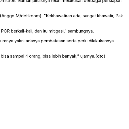
Omicron. Namun pihaknya telah melakukan berbagai persiapan
Anggo M/detikcom). “Kekhawatiran ada, sangat khawatir, Pak
PCR berkali-kali, dan itu mitigasi,” sambungnya.
lumnya yakni adanya pembatasan serta perlu dilakukannya
 bisa sampai 4 orang, bisa lebih banyak,” ujarnya.(dtc)