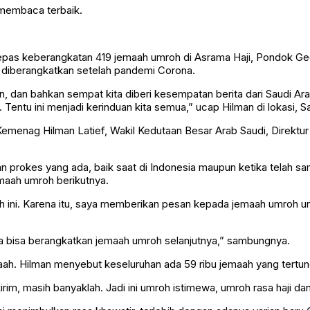
 membaca terbaik.
keberangkatan 419 jemaah umroh di Asrama Haji, Pondok Gede, J
diberangkatkan setelah pandemi Corona.
n, dan bahkan sempat kita diberi kesempatan berita dari Saudi Ara
 Tentu ini menjadi kerinduan kita semua,” ucap Hilman di lokasi, S
Kemenag Hilman Latief, Wakil Kedutaan Besar Arab Saudi, Direktur
prokes yang ada, baik saat di Indonesia maupun ketika telah sa
maah umroh berikutnya.
ni. Karena itu, saya memberikan pesan kepada jemaah umroh untu
kita bisa berangkatkan jemaah umroh selanjutnya,” sambungnya.
ah. Hilman menyebut keseluruhan ada 59 ribu jemaah yang tertun
irim, masih banyaklah. Jadi ini umroh istimewa, umroh rasa haji d