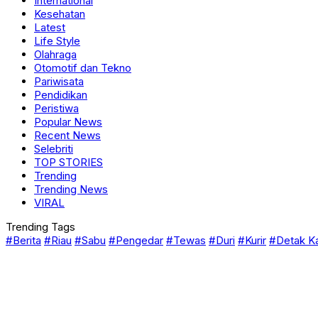
International
Kesehatan
Latest
Life Style
Olahraga
Otomotif dan Tekno
Pariwisata
Pendidikan
Peristiwa
Popular News
Recent News
Selebriti
TOP STORIES
Trending
Trending News
VIRAL
Trending Tags
#Berita
#Riau
#Sabu
#Pengedar
#Tewas
#Duri
#Kurir
#Detak K