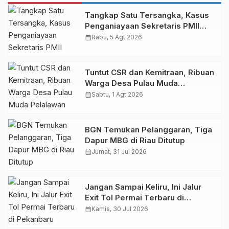
Tangkap Satu Tersangka, Kasus
Penganiayaan Sekretaris PMII
Ditangani Polda Riau
calendar_month
Rabu, 5 Agt 2026
Tuntut CSR dan Kemitraan, Ribuan
Warga Desa Pulau Muda
Pelalawan Unjuk Rasa di PKS PT
calendar_month
Sabtu, 1 Agt 2026
THIP
BGN Temukan Pelanggaran, Tiga
Dapur MBG di Riau Ditutup
calendar_month
Jumat, 31 Jul 2026
Jangan Sampai Keliru, Ini Jalur
Exit Tol Permai Terbaru di
Pekanbaru
calendar_month
Kamis, 30 Jul 2026