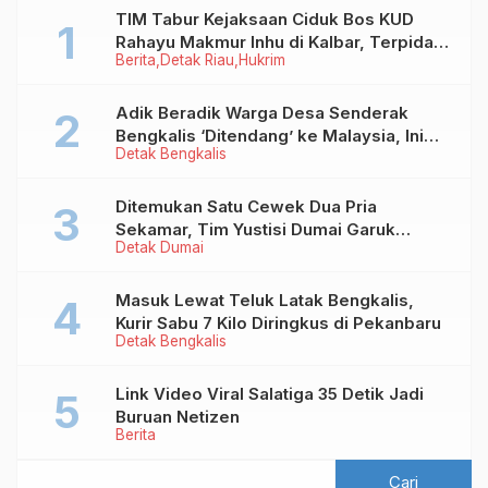
TIM Tabur Kejaksaan Ciduk Bos KUD
Rahayu Makmur Inhu di Kalbar, Terpidana
Berita
Detak Riau
Hukrim
Kredit Fiktif Rp2,8 M
Adik Beradik Warga Desa Senderak
Bengkalis ‘Ditendang’ ke Malaysia, Ini
Detak Bengkalis
Sebabnya!
Ditemukan Satu Cewek Dua Pria
Sekamar, Tim Yustisi Dumai Garuk
Detak Dumai
Puluhan Pasangan Mesum
Masuk Lewat Teluk Latak Bengkalis,
Kurir Sabu 7 Kilo Diringkus di Pekanbaru
Detak Bengkalis
Link Video Viral Salatiga 35 Detik Jadi
Buruan Netizen
Berita