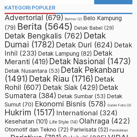
KATEGORI POPULER
Advertorial
(679)
Belo Kampung
Banner
(2)
Berita
(5645)
(79)
Detak Babel
(29)
Detak
Detak Bengkalis
(762)
Dumai
(1782)
Detak Duri
(624)
Detak
Detak
Inhil
(233)
Detak Lampung
(82)
Detak Nasional
(1473)
Meranti
(419)
Detak Pekanbaru
Detak Nusantara
(53)
Detak Riau
(1716)
(1491)
Detak
Rohil
(607)
Detak Siak
(429)
Detak
Sumatera
(384)
Detak
Detak Sumbar
(53)
Ekonomi Bisnis
(578)
Sumut
(70)
Galeri Foto
(3)
Hukrim
(1517)
International
(324)
Olahraga
(422)
Kesehatan
(101)
Life Style
(14)
Otomotif dan Tekno
(72)
Pariwisata
(52)
Pendidikan