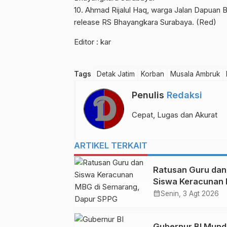
10. Ahmad Rijalul Haq, warga Jalan Dapuan Ba
release RS Bhayangkara Surabaya. (Red)
Editor : kar
Tags
Detak Jatim
Korban
Musala Ambruk
Penulis
Redaksi
Cepat, Lugas dan Akurat
ARTIKEL TERKAIT
Ratusan Guru dan
Siswa Keracunan
di Semarang, Dap
calendar_month
Senin, 3 Agt 2026
SPPG Dihentikan
Gubernur BI Mund