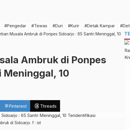
#Pengedar
#Tewas
#Duri
#Kurir
#Detak Kampar
#Det
T
rban Musala Ambruk di Ponpes Sidoarjo : 65 Santri Meninggal, 10
sala Ambruk di Ponpes
ri Meninggal, 10
Pinterest
Threads
k di Sidoarjo. f : ist