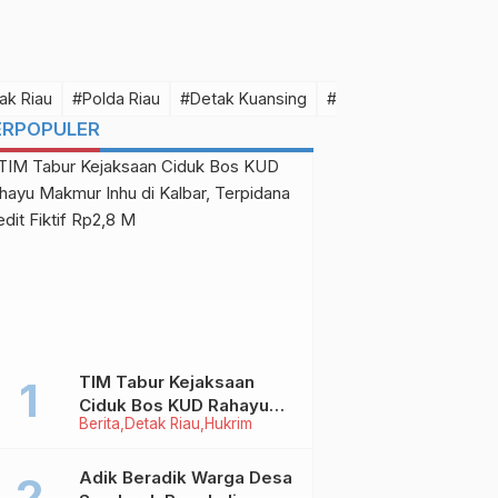
ak Riau
#Polda Riau
#Detak Kuansing
#Detak Pelalawan
#D
ERPOPULER
TIM Tabur Kejaksaan
Ciduk Bos KUD Rahayu
Berita
Detak Riau
Hukrim
Makmur Inhu di Kalbar,
Terpidana Kredit Fiktif
Rp2,8 M
Adik Beradik Warga Desa