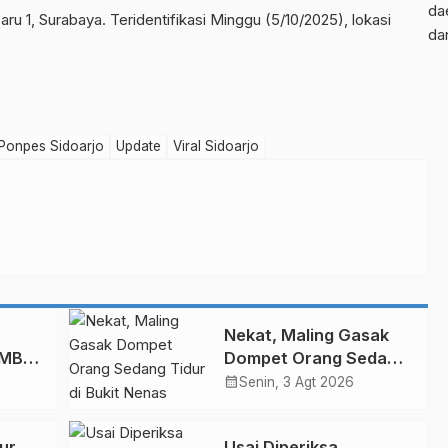
da
ru 1, Surabaya. Teridentifikasi Minggu (5/10/2025), lokasi
da
Ponpes Sidoarjo
Update
Viral Sidoarjo
Nekat, Maling Gasak
 MBG
Dompet Orang Sedang
ur
Tidur di Bukit Nenas
calendar_month
Senin, 3 Agt 2026
Dumai
ur,
Usai Diperiksa