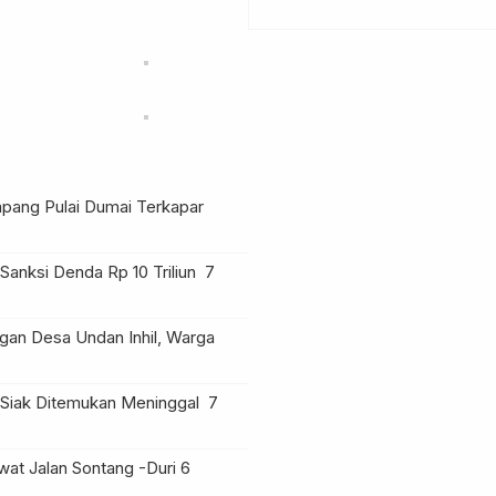
impang Pulai Dumai Terkapar
anksi Denda Rp 10 Triliun
7
an Desa Undan Inhil, Warga
Siak Ditemukan Meninggal
7
at Jalan Sontang -Duri
6