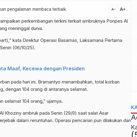
text_increase
atkan pengalaman membaca terbaik.
text_decrease
mpaikan perkembangan terkini terkait ambruknya Ponpes Al
orang meninggal dunia.
art),” kata Direktur Operasi Basarnas, Laksamana Pertama
Senin (06/10/25).
inta Maaf, Kecewa dengan Presiden
rban pada hari ini. Bramantyo menambahkan, total korban
g, dengan 104 orang di antaranya selamat.
n selamat 104 orang,” ujarnya.
K
Al Khoziny ambruk pada Senin (29/9) saat salat Asar
A
i terjebak dalam reruntuhan. Operasi pencarian pun dilakukan dan
K
(