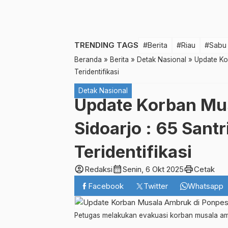
TRENDING TAGS
#Berita
#Riau
#Sabu
Beranda
»
Berita
»
Detak Nasional
»
Update Ko
Teridentifikasi
Detak Nasional
Update Korban Mu
Sidoarjo : 65 Sant
Teridentifikasi
account_circle
calendar_month
print
Redaksi
Senin, 6 Okt 2025
Cetak
Facebook
Twitter
Whatsapp
Petugas melakukan evakuasi korban musala ambru