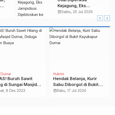
Kejagung, Eks
bat
Jampidsus Dijebloskan
calendar_month
Sabtu, 25 Jul 2026
ke Penjara KPK
 Dumai
Hukrim
S! Buruh Sawit
Hendak Belanja, Kurir
ng di Sungai Masjid
Sabu Diborgol di Bukit
i, Diduga Diterkam
Kayukapur Dumai
calendar_month
at, 8 Des 2023
Rabu, 17 Jul 2024
ya