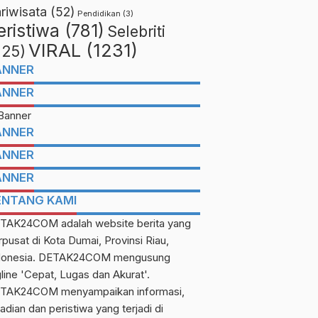
riwisata
(52)
Pendidikan
(3)
eristiwa
(781)
Selebriti
VIRAL
(1231)
225)
ANNER
ANNER
ANNER
ANNER
ANNER
ENTANG KAMI
TAK24COM adalah website berita yang
rpusat di Kota Dumai, Provinsi Riau,
donesia. DETAK24COM mengusung
gline 'Cepat, Lugas dan Akurat'.
TAK24COM menyampaikan informasi,
adian dan peristiwa yang terjadi di