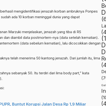
B
D
 berhasil mengidentifikasi jenazah korban ambruknya Ponpes
tat sudah ada 10 korban meninggal dunia yang dapat
(
L
(
an Marzuki menjelaskan, jenazah yang tiba di RS
(
n dan diambil data postmortem-nya (data setelah kematian).
antemortem (data sebelum kematian), lalu dicocokkan dengan
D
D
R
aknya telah menerima 50 kantong jenazah. Dari jumlah itu, lima
(
De
nya sebanyak 50. Itu terdiri dari lima body part,” kata
(7
).
Gal
si:
I
(1
(
UPR, Buntut Korupsi Jalan Desa Rp 1,9 Miliar