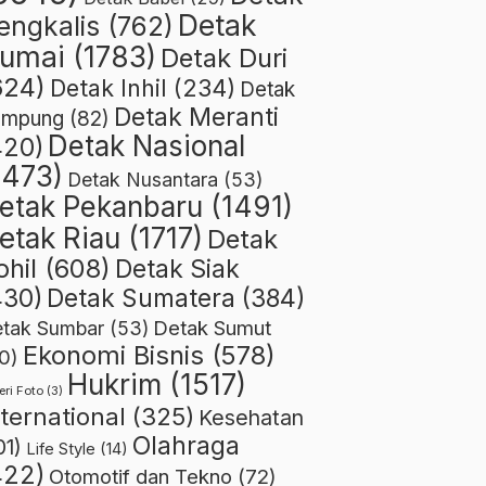
Detak
engkalis
(762)
umai
(1783)
Detak Duri
624)
Detak Inhil
(234)
Detak
Detak Meranti
ampung
(82)
Detak Nasional
420)
1473)
Detak Nusantara
(53)
etak Pekanbaru
(1491)
etak Riau
(1717)
Detak
ohil
(608)
Detak Siak
430)
Detak Sumatera
(384)
Detak Sumut
tak Sumbar
(53)
Ekonomi Bisnis
(578)
0)
Hukrim
(1517)
eri Foto
(3)
nternational
(325)
Kesehatan
Olahraga
01)
Life Style
(14)
422)
Otomotif dan Tekno
(72)