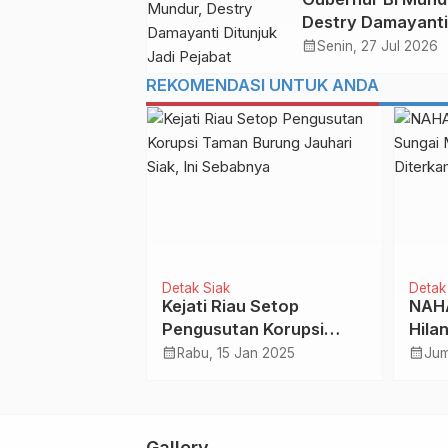
Destry Damayanti
Ditunjuk Jadi Peja
calendar_month
Senin, 27 Jul 2026
Sementara
REKOMENDASI UNTUK ANDA
 Dumai
Detak Siak
Detak
baru
Detak Riau
Kejati Riau Setop
NAHA
I, Sunaryo
Pengusutan Korupsi
Hila
i Nabrak
Taman Burung Jauhari
Duma
calendar_month
calendar_month
Rabu, 15 Jan 2025
Jum
 Tol Permai
Mar 2023
Siak, Ini Sebabnya
Bua
Gallery