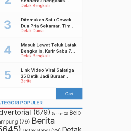
Senderak Bengkalis
Detak Bengkalis
‘Ditendang’ ke Malaysia,
Ini Sebabnya!
Ditemukan Satu Cewek
Dua Pria Sekamar, Tim
Detak Dumai
Yustisi Dumai Garuk
Puluhan Pasangan
Mesum
Masuk Lewat Teluk Latak
Bengkalis, Kurir Sabu 7
Detak Bengkalis
Kilo Diringkus di
Pekanbaru
Link Video Viral Salatiga
35 Detik Jadi Buruan
Berita
Netizen
ATEGORI POPULER
dvertorial
(679)
Belo
Banner
(2)
Berita
ampung
(79)
5645)
Detak
Detak Babel
(29)