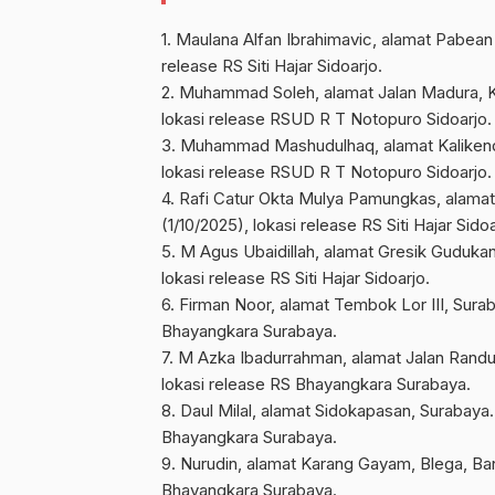
1. Maulana Alfan Ibrahimavic, alamat Pabean 
release RS Siti Hajar Sidoarjo.
2. Muhammad Soleh, alamat Jalan Madura, Ka
lokasi release RSUD R T Notopuro Sidoarjo.
3. Muhammad Mashudulhaq, alamat Kalikendan
lokasi release RSUD R T Notopuro Sidoarjo.
4. Rafi Catur Okta Mulya Pamungkas, alamat 
(1/10/2025), lokasi release RS Siti Hajar Sidoa
5. M Agus Ubaidillah, alamat Gresik Gudukan
lokasi release RS Siti Hajar Sidoarjo.
6. Firman Noor, alamat Tembok Lor III, Surab
Bhayangkara Surabaya.
7. M Azka Ibadurrahman, alamat Jalan Randu 
lokasi release RS Bhayangkara Surabaya.
8. Daul Milal, alamat Sidokapasan, Surabaya.
Bhayangkara Surabaya.
9. Nurudin, alamat Karang Gayam, Blega, Ban
Bhayangkara Surabaya.