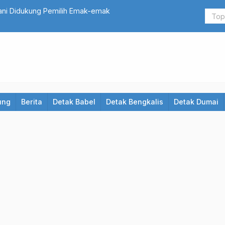
r Diperas Rp 30 Juta, Penyebar Video Syur Ditangkap
Nelayan Tel
Tangan Hil
ung
Berita
Detak Babel
Detak Bengkalis
Detak Dumai