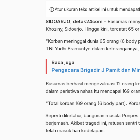
info
Atur ukuran teks artikel ini untuk mendap
SIDOARJO
,
detak24com
– Basarnas menya
Khoziny, Sidoarjo. Hingga kini, tercatat 65 
“Korban meninggal dunia 65 orang (6 body p
TNI Yudhi Bramantyo dalam keterangannya, 
Baca juga:
Pengacara Brigadir J Pamit dan M
Basarnas berhasil mengevakuasi 12 orang ko
dalam peristiwa nahas itu mencapai 169 oran
“Total korban 169 orang (6 body part). Korba
Seperti diketahui, bangunan musala Ponpes 
berjemaah. Akibat tragedi ini, ratusan santr
telah masuk hari kedelapan.