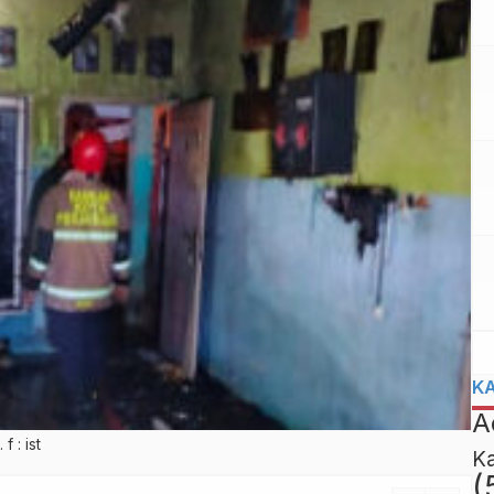
K
A
 : ist
K
(