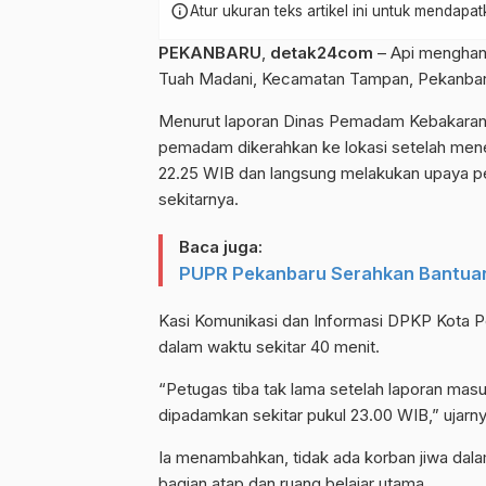
info
Atur ukuran teks artikel ini untuk mendap
PEKANBARU
,
detak24com
– Api menghan
Tuah Madani, Kecamatan Tampan, Pekanbaru,
Menurut laporan Dinas Pemadam Kebakaran 
pemadam dikerahkan ke lokasi setelah meneri
22.25 WIB dan langsung melakukan upaya 
sekitarnya.
Baca juga:
PUPR Pekanbaru Serahkan Bantuan 
Kasi Komunikasi dan Informasi DPKP Kota P
dalam waktu sekitar 40 menit.
“Petugas tiba tak lama setelah laporan masu
dipadamkan sekitar pukul 23.00 WIB,” ujarny
Ia menambahkan, tidak ada korban jiwa dala
bagian atap dan ruang belajar utama.