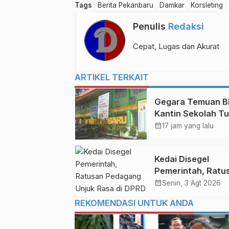
Tags
Berita Pekanbaru
Damkar
Korsleting
Penulis
Redaksi
Cepat, Lugas dan Akurat
ARTIKEL TERKAIT
Gegara Temuan B
Kantin Sekolah T
Permanen di
calendar_month
17 jam yang lalu
Pekanbaru
Kedai Disegel
Pemerintah, Ratu
Pedagang Unjuk 
calendar_month
Senin, 3 Agt 2026
di DPRD Pekanba
REKOMENDASI UNTUK ANDA