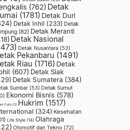
Detak
engkalis
(762)
umai
(1781)
Detak Duri
624)
Detak Inhil
(233)
Detak
Detak Meranti
ampung
(82)
Detak Nasional
418)
1473)
Detak Nusantara
(53)
etak Pekanbaru
(1491)
etak Riau
(1716)
Detak
ohil
(607)
Detak Siak
429)
Detak Sumatera
(384)
Detak Sumut
tak Sumbar
(53)
Ekonomi Bisnis
(578)
0)
Hukrim
(1517)
eri Foto
(3)
nternational
(324)
Kesehatan
Olahraga
01)
Life Style
(14)
422)
Otomotif dan Tekno
(72)