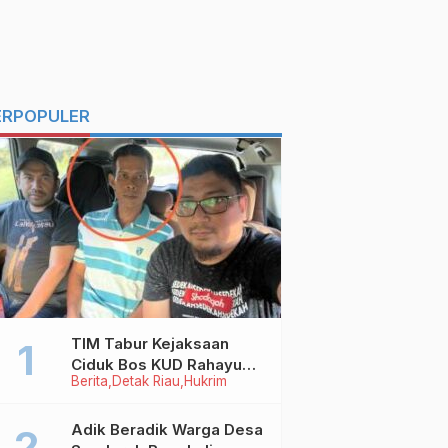
ERPOPULER
TIM Tabur Kejaksaan
Ciduk Bos KUD Rahayu
Berita
Detak Riau
Hukrim
Makmur Inhu di Kalbar,
Terpidana Kredit Fiktif
Rp2,8 M
Adik Beradik Warga Desa