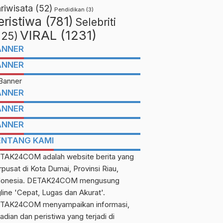
riwisata
(52)
Pendidikan
(3)
eristiwa
(781)
Selebriti
VIRAL
(1231)
225)
ANNER
ANNER
ANNER
ANNER
ANNER
ENTANG KAMI
TAK24COM adalah website berita yang
rpusat di Kota Dumai, Provinsi Riau,
donesia. DETAK24COM mengusung
gline 'Cepat, Lugas dan Akurat'.
TAK24COM menyampaikan informasi,
adian dan peristiwa yang terjadi di