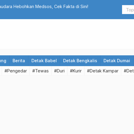
ar Kedai Tuak dan Tempat Umum di Dumai
SUAP Bupat
ung
Berita
Detak Babel
Detak Bengkalis
Detak Dumai
#Pengedar
#Tewas
#Duri
#Kurir
#Detak Kampar
#Det