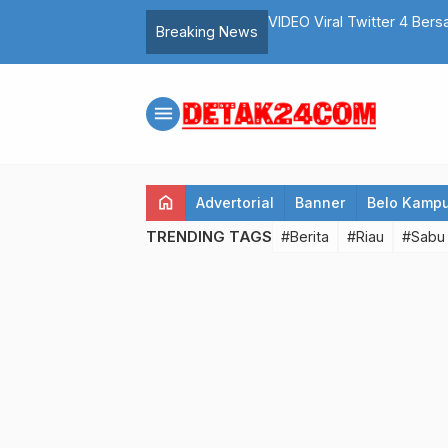
n Medsos, Cek Fakta di Sini!
Razia Preman, Polisi Sas
Breaking News
menu
home
Advertorial
Banner
Belo Kamp
TRENDING TAGS
#Berita
#Riau
#Sabu