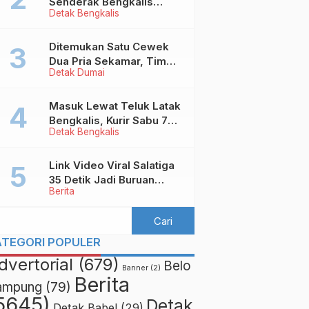
Senderak Bengkalis
Detak Bengkalis
‘Ditendang’ ke Malaysia,
Ini Sebabnya!
Ditemukan Satu Cewek
Dua Pria Sekamar, Tim
Detak Dumai
Yustisi Dumai Garuk
Puluhan Pasangan
Mesum
Masuk Lewat Teluk Latak
Bengkalis, Kurir Sabu 7
Detak Bengkalis
Kilo Diringkus di
Pekanbaru
Link Video Viral Salatiga
35 Detik Jadi Buruan
Berita
Netizen
ATEGORI POPULER
dvertorial
(679)
Belo
Banner
(2)
Berita
ampung
(79)
5645)
Detak
Detak Babel
(29)