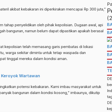
Pa
teril akibat kebakaran ini diperkirakan mencapai Rp 300 juta,”
P
(
B
 tahap penyelidikan oleh pihak kepolisian. Dugaan awal, api
engah bangunan, namun belum dapat dipastikan apakah berasal
B
B
 kepolisian telah memasang garis pembatas di lokasi
tu, warga sekitar diminta untuk tetap waspada dan
B
empat tinggal mereka dalam kondisi aman.
B
T
u Keroyok Wartawan
DE
be
ngkatkan potensi kebakaran. Kami imbau masyarakat untuk
In
 banyak bangunan dalam kondisi kosong,” imbaunya, dikutip
ta
DE
kej