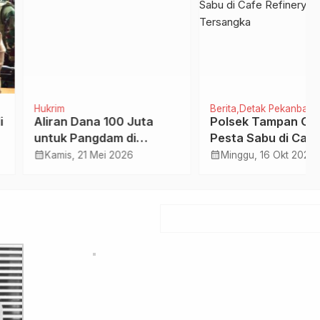
m
Berita
Detak Pekanbaru
an Dana 100 Juta
Polsek Tampan Gerebek
k Pangdam di
Pesta Sabu di Cafe
psi Gubri Wahid
Refinery, Ciduk Dua
calendar_month
is, 21 Mei 2026
Minggu, 16 Okt 2022
Tersangka