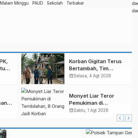
da
Malam Minggu
PAUD
Sekolah
Terbakar
da
PK,
Korban Gigitan Terus
utup
Bertambah, Tim
Gabungan Buru
calendar_month
Selasa, 4 Agt 2026
Monyet Liar di
Tembilahan
Monyet Liar Teror
san
Pemukiman di
Rasa
Tembilahan, 8 Orang
calendar_month
Sabtu, 1 Agt 2026
ru
Jadi Korban