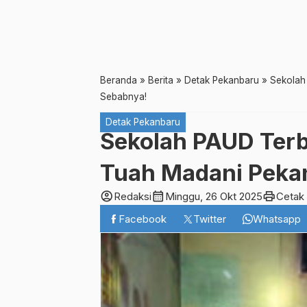
Beranda
»
Berita
»
Detak Pekanbaru
»
Sekolah
Sebabnya!
Detak Pekanbaru
Sekolah PAUD Ter
Tuah Madani Pekan
account_circle
calendar_month
print
Redaksi
Minggu, 26 Okt 2025
Cetak
Facebook
Twitter
Whatsapp