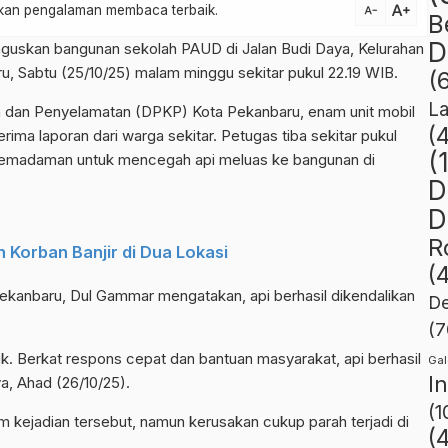
text_increase
atkan pengalaman membaca terbaik.
text_decrease
B
D
guskan bangunan sekolah PAUD di Jalan Budi Daya, Kelurahan
 Sabtu (25/10/25) malam minggu sekitar pukul 22.19 WIB.
(
L
dan Penyelamatan (DPKP) Kota Pekanbaru, enam unit mobil
(
ma laporan dari warga sekitar. Petugas tiba sekitar pukul
(
pemadaman untuk mencegah api meluas ke bangunan di
D
D
R
Korban Banjir di Dua Lokasi
(
ekanbaru, Dul Gammar mengatakan, api berhasil dikendalikan
De
(7
k. Berkat respons cepat dan bantuan masyarakat, api berhasil
Gal
I
a, Ahad (26/10/25).
(1
m kejadian tersebut, namun kerusakan cukup parah terjadi di
(