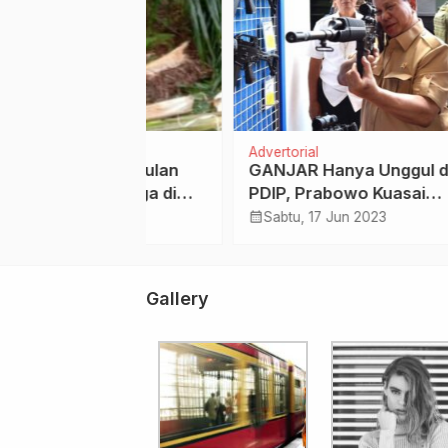
Riau
Advertorial
Hukri
bulan-bulan
GANJAR Hanya Unggul di
Alir
it Warga di
PDIP, Prabowo Kuasai
untu
 Gondai
Sebaran Pemilih Parpol
Koru
calendar_month
calendar_month
Mei 2023
Sabtu, 17 Jun 2023
Kam
 Dirusak Gajah
Gallery