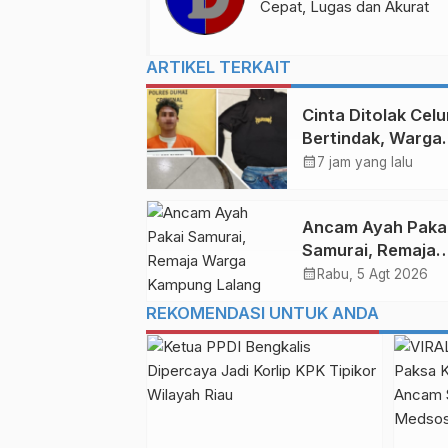
Cepat, Lugas dan Akurat
ARTIKEL TERKAIT
Cinta Ditolak Celu
Bertindak, Warga
Simpang Pulai Du
calendar_month
7 jam yang lalu
Terkapar Bersimb
Darah
Ancam Ayah Paka
Samurai, Remaja
Warga Kampung
calendar_month
Rabu, 5 Agt 2026
Lalang Duri Dicidu
REKOMENDASI UNTUK ANDA
Polisi