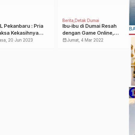
Berita
Detak Dumai
L Pekanbaru : Pria
Ibu-ibu di Dumai Resah
B
Paksa Kekasihnya
dengan Game Online,
uat Cabul, Ancam
Mengadu ke Anggota
calendar_month
asa, 20 Jun 2023
Jumat, 4 Mar 2022
rkan Video di
DPD-RI
os Jika Menolak