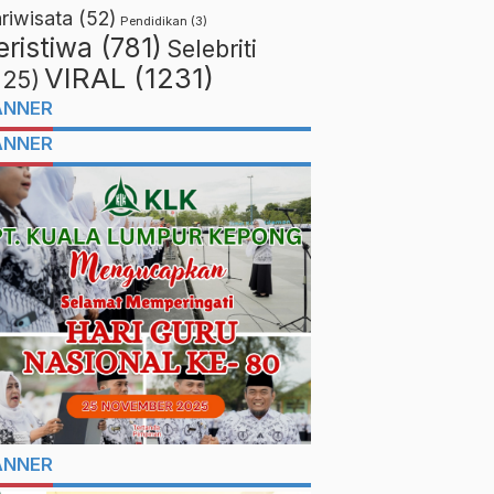
riwisata
(52)
Pendidikan
(3)
eristiwa
(781)
Selebriti
VIRAL
(1231)
225)
ANNER
ANNER
ANNER