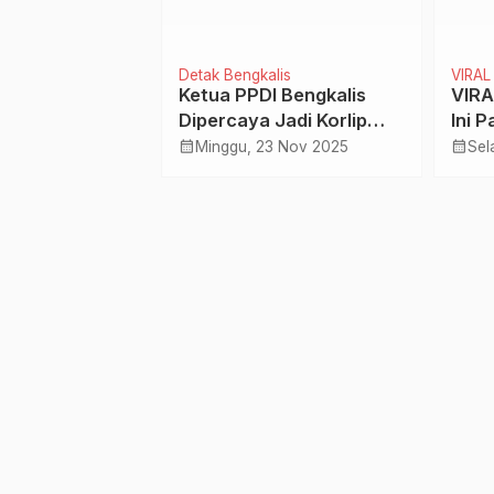
Nasional
Detak Bengkalis
VIRAL
Bali Positif
Ketua PPDI Bengkalis
VIRA
s Perdana
Dipercaya Jadi Korlip
Ini 
KPK Tipikor Wilayah Riau
Berb
calendar_month
calendar_month
ul 2022
Minggu, 23 Nov 2025
Sel
Seba
Meds