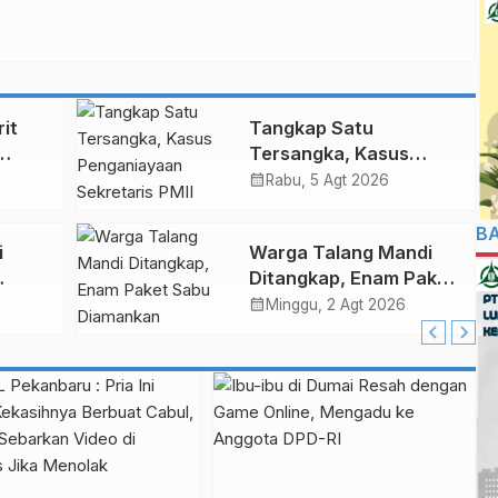
rit
Tangkap Satu
Tersangka, Kasus
mai
Penganiayaan
calendar_month
Rabu, 5 Agt 2026
ah
Sekretaris PMII
Ditangani Polda Riau
B
i
Warga Talang Mandi
Ditangkap, Enam Paket
Sabu Diamankan
calendar_month
Minggu, 2 Agt 2026
k