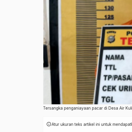
Tersangka penganiayaan pacar di Desa Air Kulim,
info
Atur ukuran teks artikel ini untuk mendap