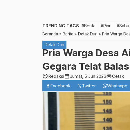
TRENDING TAGS
#Berita
#Riau
#Sabu
Beranda
»
Berita
»
Detak Duri
»
Pria Warga Des
Detak Duri
Pria Warga Desa A
Gegara Telat Bal
account_circle
calendar_month
print
Redaksi
Jumat, 5 Jun 2026
Cetak
Facebook
Twitter
Whatsapp