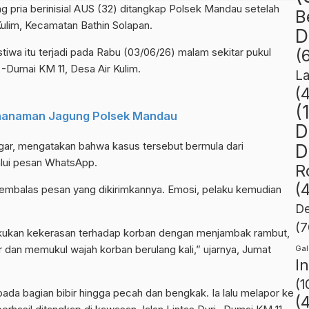
g pria berinisial AUS (32) ditangkap Polsek Mandau setelah
B
ulim, Kecamatan Bathin Solapan.
D
tiwa itu terjadi pada Rabu (03/06/26) malam sekitar pukul
(
 -Dumai KM 11, Desa Air Kulim.
L
(
(
enanaman Jagung Polsek Mandau
D
egar, mengatakan bahwa kasus tersebut bermula dari
D
alui pesan WhatsApp.
R
(
membalas pesan yang dikirimkannya. Emosi, pelaku kemudian
De
(7
lakukan kekerasan terhadap korban dengan menjambak rambut,
dan memukul wajah korban berulang kali,” ujarnya, Jumat
Gal
I
(1
 pada bagian bibir hingga pecah dan bengkak. Ia lalu melapor ke
(