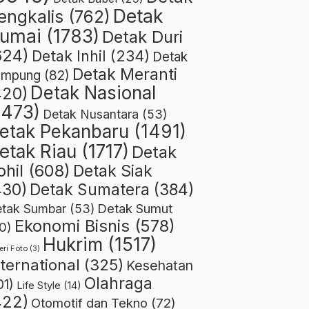
Detak
engkalis
(762)
umai
(1783)
Detak Duri
624)
Detak Inhil
(234)
Detak
Detak Meranti
ampung
(82)
Detak Nasional
420)
1473)
Detak Nusantara
(53)
etak Pekanbaru
(1491)
etak Riau
(1717)
Detak
ohil
(608)
Detak Siak
430)
Detak Sumatera
(384)
Detak Sumut
tak Sumbar
(53)
Ekonomi Bisnis
(578)
0)
Hukrim
(1517)
eri Foto
(3)
nternational
(325)
Kesehatan
Olahraga
01)
Life Style
(14)
422)
Otomotif dan Tekno
(72)