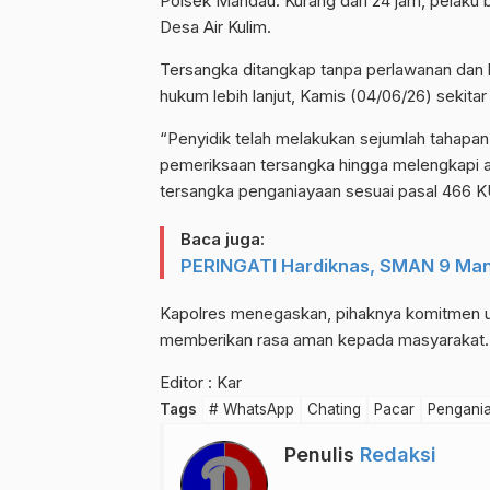
Polsek Mandau. Kurang dari 24 jam, pelaku b
Desa Air Kulim.
Tersangka ditangkap tanpa perlawanan dan 
hukum lebih lanjut, Kamis (04/06/26) sekitar
“Penyidik telah melakukan sejumlah tahapan
pemeriksaan tersangka hingga melengkapi adm
tersangka penganiayaan sesuai pasal 466 K
Baca juga:
PERINGATI Hardiknas, SMAN 9 Man
Kapolres menegaskan, pihaknya komitmen u
memberikan rasa aman kepada masyarakat. 
Editor : Kar
Tags
# WhatsApp
Chating
Pacar
Pengani
Penulis
Redaksi