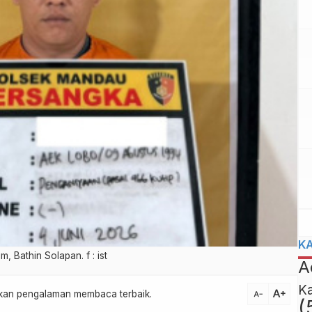
K
 Bathin Solapan. f : ist
A
K
text_increase
atkan pengalaman membaca terbaik.
text_decrease
(