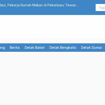
Maut, Pekerja Rumah Makan di Pekanbaru Tewas
TAKUTI War
ung
Berita
Detak Babel
Detak Bengkalis
Detak Dumai