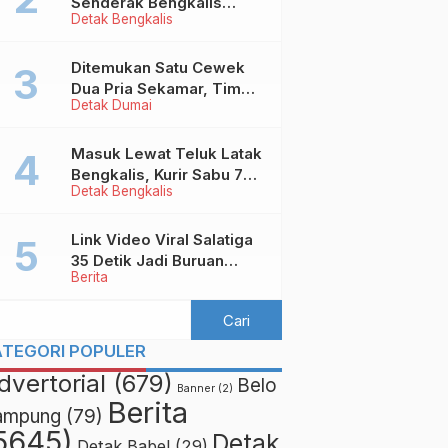
Senderak Bengkalis
Detak Bengkalis
‘Ditendang’ ke Malaysia,
Ini Sebabnya!
Ditemukan Satu Cewek
Dua Pria Sekamar, Tim
Detak Dumai
Yustisi Dumai Garuk
Puluhan Pasangan
Mesum
Masuk Lewat Teluk Latak
Bengkalis, Kurir Sabu 7
Detak Bengkalis
Kilo Diringkus di
Pekanbaru
Link Video Viral Salatiga
35 Detik Jadi Buruan
Berita
Netizen
ATEGORI POPULER
dvertorial
(679)
Belo
Banner
(2)
Berita
ampung
(79)
5645)
Detak
Detak Babel
(29)