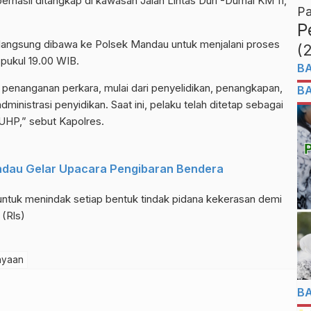
erhasil ditangkap di kawasan Jalan Lintas Duri -Dumai KM 11,
Pa
P
langsung dibawa ke Polsek Mandau untuk menjalani proses
(
 pukul 19.00 WIB.
B
 penanganan perkara, mulai dari penyelidikan, penangkapan,
B
inistrasi penyidikan. Saat ini, pelaku telah ditetap sebagai
UHP,” sebut Kapolres.
dau Gelar Upacara Pengibaran Bendera
ntuk menindak setiap bentuk tindak pidana kekerasan demi
(Rls)
ayaan
B