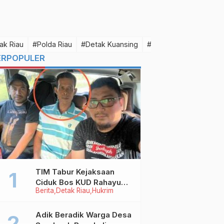
ak Riau
#Polda Riau
#Detak Kuansing
#Detak Pelalawan
#D
ERPOPULER
TIM Tabur Kejaksaan
Ciduk Bos KUD Rahayu
Berita
Detak Riau
Hukrim
Makmur Inhu di Kalbar,
Terpidana Kredit Fiktif
Rp2,8 M
Adik Beradik Warga Desa