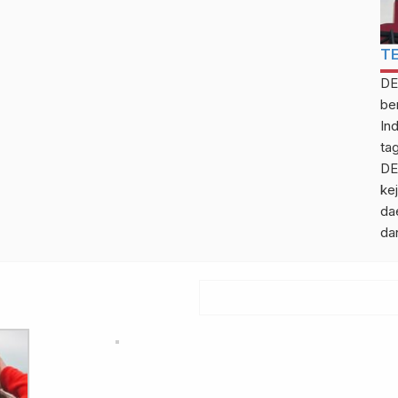
T
DE
be
In
ta
DE
kej
da
da