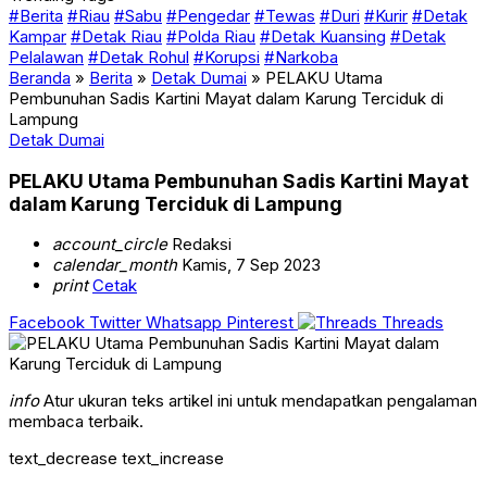
#Berita
#Riau
#Sabu
#Pengedar
#Tewas
#Duri
#Kurir
#Detak
Kampar
#Detak Riau
#Polda Riau
#Detak Kuansing
#Detak
Pelalawan
#Detak Rohul
#Korupsi
#Narkoba
Beranda
»
Berita
»
Detak Dumai
»
PELAKU Utama
Pembunuhan Sadis Kartini Mayat dalam Karung Terciduk di
Lampung
Detak Dumai
PELAKU Utama Pembunuhan Sadis Kartini Mayat
dalam Karung Terciduk di Lampung
account_circle
Redaksi
calendar_month
Kamis, 7 Sep 2023
print
Cetak
Facebook
Twitter
Whatsapp
Pinterest
Threads
info
Atur ukuran teks artikel ini untuk mendapatkan pengalaman
membaca terbaik.
text_decrease
text_increase