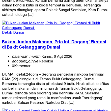
celurit bertubi-tubi. Korban bernama Samuji ditemukan anaknya
dalam kondisi kritis di kedai tempat ia berjualan. Tersangka
akhirnya ditangkap aparat Polsek Sungai Sembilan, Kota Dumai,
setelah diduga […]
Detak Dumai
Bukan Jualan Makanan, Pria Ini ‘Dagang’ Ekstasi
di Bukit Gelanggang Dumai
calendar_month
Kamis, 6 Agt 2026
account_circle
Redaksi
0
Komentar
DUMAI, detak24com – Seorang pengedar narkoba berinisial
RAM (22) diringkus di Taman Bukit Gelanggang, Dumai.
Bersama tersangka disita pil ekstasi 9 butir. Hiruk pikuk aktifitas
jual beli makanan dan minuman di Taman Bukit Gelanggang,
Dumai, ternoda oleh seorang pria berinisial RAM. Suasana
taman rekreasi yang ramai ia manfaatkan untuk “berdagang’
narkoba. Satuan Reserse Narkoba (Sat […]