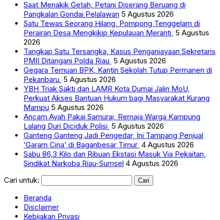
Saat Menakik Getah, Petani Diserang Beruang di
Pangkalan Gondai Pelalawan
5 Agustus 2026
Satu Tewas Seorang Hilang, Pompong Tenggelam di
Perairan Desa Mengkikip Kepulauan Meranti
5 Agustus
2026
Tangkap Satu Tersangka, Kasus Penganiayaan Sekretaris
PMII Ditangani Polda Riau
5 Agustus 2026
Gegara Temuan BPK, Kantin Sekolah Tutup Permanen di
Pekanbaru
5 Agustus 2026
YBH Triak Sakti dan LAMR Kota Dumai Jalin MoU,
Perkuat Akses Bantuan Hukum bagi Masyarakat Kurang
Mampu
5 Agustus 2026
Ancam Ayah Pakai Samurai, Remaja Warga Kampung
Lalang Duri Diciduk Polisi
5 Agustus 2026
Ganteng Ganteng Jadi Pengedar, Ini Tampang Penjual
‘Garam Cina’ di Baganbesar Timur
4 Agustus 2026
Sabu 86,3 Kilo dan Ribuan Ekstasi Masuk Via Pekaitan,
Sindikat Narkoba Riau-Sumsel
4 Agustus 2026
Cari untuk:
Beranda
Disclaimer
Kebijakan Privasi