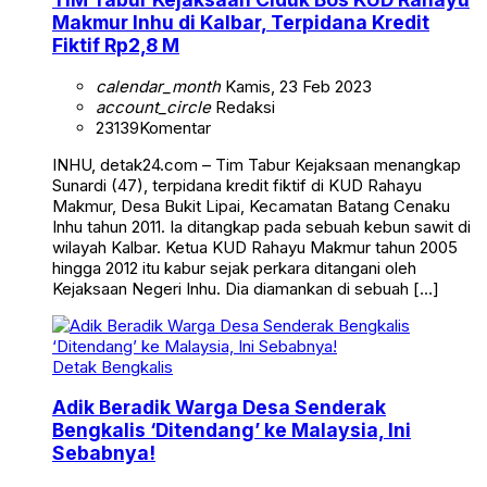
Makmur Inhu di Kalbar, Terpidana Kredit
Fiktif Rp2,8 M
calendar_month
Kamis, 23 Feb 2023
account_circle
Redaksi
23139
Komentar
INHU, detak24.com – Tim Tabur Kejaksaan menangkap
Sunardi (47), terpidana kredit fiktif di KUD Rahayu
Makmur, Desa Bukit Lipai, Kecamatan Batang Cenaku
Inhu tahun 2011. Ia ditangkap pada sebuah kebun sawit di
wilayah Kalbar. Ketua KUD Rahayu Makmur tahun 2005
hingga 2012 itu kabur sejak perkara ditangani oleh
Kejaksaan Negeri Inhu. Dia diamankan di sebuah […]
Detak Bengkalis
Adik Beradik Warga Desa Senderak
Bengkalis ‘Ditendang’ ke Malaysia, Ini
Sebabnya!