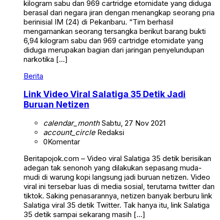
kilogram sabu dan 969 cartridge etomidate yang diduga
berasal dari negara jiran dengan menangkap seorang pria
berinisial IM (24) di Pekanbaru. “Tim berhasil
mengamankan seorang tersangka berikut barang bukti
6,94 kilogram sabu dan 969 cartridge etomidate yang
diduga merupakan bagian dari jaringan penyelundupan
narkotika […]
Berita
Link Video Viral Salatiga 35 Detik Jadi
Buruan Netizen
calendar_month
Sabtu, 27 Nov 2021
account_circle
Redaksi
0
Komentar
Beritapojok.com – Video viral Salatiga 35 detik berisikan
adegan tak senonoh yang dilakukan sepasang muda-
mudi di warung kopi langsung jadi buruan netizen. Video
viral ini tersebar luas di media sosial, terutama twitter dan
tiktok. Saking penasarannya, netizen banyak berburu link
Salatiga viral 35 detik Twitter. Tak hanya itu, link Salatiga
35 detik sampai sekarang masih […]