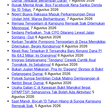
Dumai Terkapar Bersimbah Darah
7 Agustus 2026
Rusak Mental Anak, Bos Facebook Kena Sanksi Denda
Rp 10 Triliun
7 Agustus 2026
Ngeri! Buaya Raksasa Masuk Perkampungan Desa
Undan Inhil, Warga Berhamburan
7 Agustus 2026
Remaja Tenggelam di Kampung Rempak Siak Ditemukan
Meninggal
7 Agustus 2026
Sedang Perbaikan, Truk CPO Dilarang Lewat Jalan
Sontang -Duri
6 Agustus 2026
Korban Terakhir Pompong Tenggelam di Desa Mengkikip
Ditemukan, Begini Kondisinya!
6 Agustus 2026
Kejati Riau Tetapkan 9 Tersangka Baru Korupsi Dana PI
Rp 64,2 Miliar, Ini Orangnya!
6 Agustus 2026
Imigrasi Selatpanjang ‘Tendang’ Cewek Cantik Asal
Tiongkok, Ini Sebabnya!
6 Agustus 2026
Bukan Jualan Makanan, Pria Ini ‘Dagang’ Ekstasi di Bukit
Gelanggang Dumai
6 Agustus 2026
Polsek Sungai Sembilan Ciduk Maling Gentayangan di
Nerbit Besar Dumai
6 Agustus 2026
Usaha Galian C di Kawasan Bukit Mangkol Ilegal,
DPMPTSP: Seharusnya Tak Boleh Ada Aktivitas!
5
Agustus 2026
Saat Mandi, Bocah 13 Tahun Hilang di Sungai Kampung
Rempak Siak
5 Agustus 2026