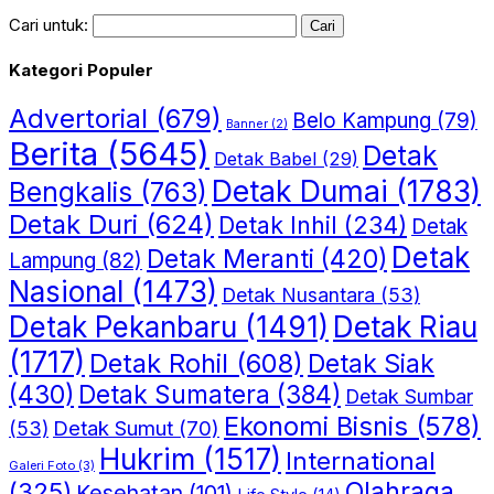
Cari untuk:
Kategori Populer
Advertorial
(679)
Belo Kampung
(79)
Banner
(2)
Berita
(5645)
Detak
Detak Babel
(29)
Detak Dumai
(1783)
Bengkalis
(763)
Detak Duri
(624)
Detak Inhil
(234)
Detak
Detak
Detak Meranti
(420)
Lampung
(82)
Nasional
(1473)
Detak Nusantara
(53)
Detak Riau
Detak Pekanbaru
(1491)
(1717)
Detak Rohil
(608)
Detak Siak
(430)
Detak Sumatera
(384)
Detak Sumbar
Ekonomi Bisnis
(578)
Detak Sumut
(70)
(53)
Hukrim
(1517)
International
Galeri Foto
(3)
(325)
Olahraga
Kesehatan
(101)