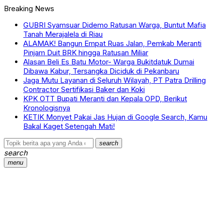
Breaking News
GUBRI Syamsuar Didemo Ratusan Warga, Buntut Mafia
Tanah Merajalela di Riau
ALAMAK! Bangun Empat Ruas Jalan, Pemkab Meranti
Pinjam Duit BRK hingga Ratusan Miliar
Alasan Beli Es Batu Motor- Warga Bukitdatuk Dumai
Dibawa Kabur, Tersangka Diciduk di Pekanbaru
Jaga Mutu Layanan di Seluruh Wilayah, PT Patra Drilling
Contractor Sertifikasi Baker dan Koki
KPK OTT Bupati Meranti dan Kepala OPD, Berikut
Kronologisnya
KETIK Monyet Pakai Jas Hujan di Google Search, Kamu
Bakal Kaget Setengah Mati!
search
search
menu