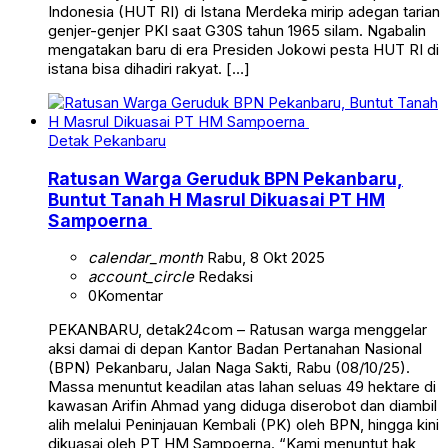
Indonesia (HUT RI) di Istana Merdeka mirip adegan tarian
genjer-genjer PKI saat G30S tahun 1965 silam. Ngabalin
mengatakan baru di era Presiden Jokowi pesta HUT RI di
istana bisa dihadiri rakyat. […]
Detak Pekanbaru
Ratusan Warga Geruduk BPN Pekanbaru,
Buntut Tanah H Masrul Dikuasai PT HM
Sampoerna
calendar_month
Rabu, 8 Okt 2025
account_circle
Redaksi
0
Komentar
PEKANBARU, detak24com – Ratusan warga menggelar
aksi damai di depan Kantor Badan Pertanahan Nasional
(BPN) Pekanbaru, Jalan Naga Sakti, Rabu (08/10/25).
Massa menuntut keadilan atas lahan seluas 49 hektare di
kawasan Arifin Ahmad yang diduga diserobot dan diambil
alih melalui Peninjauan Kembali (PK) oleh BPN, hingga kini
dikuasai oleh PT HM Sampoerna. “Kami menuntut hak