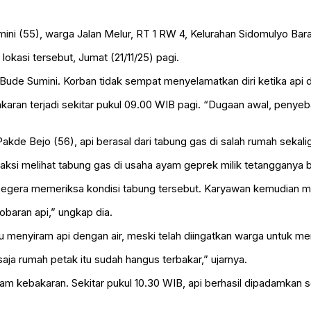
ni (55), warga Jalan Melur, RT 1 RW 4, Kelurahan Sidomulyo Bar
okasi tersebut, Jumat (21/11/25) pagi.
a Bude Sumini. Korban tidak sempat menyelamatkan diri ketika a
aran terjadi sekitar pukul 09.00 WIB pagi. “Dugaan awal, penyeb
de Bejo (56), api berasal dari tabung gas di salah rumah sekali
Saksi melihat tabung gas di usaha ayam geprek milik tetangganya b
egera memeriksa kondisi tabung tersebut. Karyawan kemudian 
baran api,” ungkap dia.
ru menyiram api dengan air, meski telah diingatkan warga untuk 
aja rumah petak itu sudah hangus terbakar,” ujarnya.
 kebakaran. Sekitar pukul 10.30 WIB, api berhasil dipadamkan s