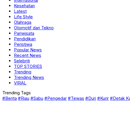
International
Kesehatan
Latest
Life Style
Olahraga
Otomotif dan Tekno
Pariwisata
Pendidikan
Peristiwa
Popular News
Recent News
Selebriti
TOP STORIES
Trending
Trending News
VIRAL
Trending Tags
#Berita
#Riau
#Sabu
#Pengedar
#Tewas
#Duri
#Kurir
#Detak K