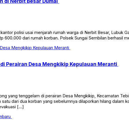
 di Nerbit Besar Dumai
e kantor polisi usai menjarah rumah warga di Nerbit Besar, Lubu
ar Rp 600.000 dari rumah korban. Polsek Sungai Sembilan berhasil
i Perairan Desa Mengkikip Kepulauan Meranti
g yang tenggelam di perairan Desa Mengkikip, Kecamatan Tebing
tu dari dua korban yang sebelumnya dilaporkan hilang dalam kon
evakuasi […]