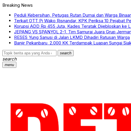
Breaking News
Peduli Kebersihan, Petugas Rutan Dumai dan Warga Bin
Terkait OTT Pj Wako Risnandar, KPK Periksa 10 Pejabat
Korupsi ADD Rp 455 Juta, Kades Teratak Dijebloskan ke
JEPANG VS SPANYOL 2-1, Tim Samurai Juara Grup Jerman 
RESES Yung Sanusi di Jalan LKMD Dihadiri Ratusan Warga
Banjir Pekanbaru, 2.000 KK Terdampak Luapan Sungai Sia
search
search
menu