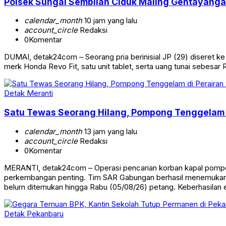
Polsek Sungai Sembilan Ciduk Maling Gentayangan
calendar_month
10 jam yang lalu
account_circle
Redaksi
0
Komentar
DUMAI, detak24com – Seorang pria berinisial JP (29) diseret k
merk Honda Revo Fit, satu unit tablet, serta uang tunai sebes
Detak Meranti
Satu Tewas Seorang Hilang, Pompong Tenggelam d
calendar_month
13 jam yang lalu
account_circle
Redaksi
0
Komentar
MERANTI, detak24com – Operasi pencarian korban kapal pompon
perkembangan penting. Tim SAR Gabungan berhasil menemukan sa
belum ditemukan hingga Rabu (05/08/26) petang. Keberhasilan 
Detak Pekanbaru