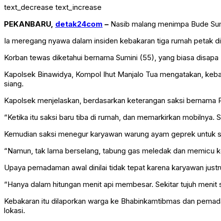
text_decrease
text_increase
PEKANBARU,
detak24com
–
Nasib malang menimpa Bude Sumi
Ia meregang nyawa dalam insiden kebakaran tiga rumah petak di l
Korban tewas diketahui bernama Sumini (55), yang biasa disap
Kapolsek Binawidya, Kompol Ihut Manjalo Tua mengatakan, kebak
siang.
Kapolsek menjelaskan, berdasarkan keterangan saksi bernama Pak
“Ketika itu saksi baru tiba di rumah, dan memarkirkan mobilnya. 
Kemudian saksi menegur karyawan warung ayam geprek untuk s
“Namun, tak lama berselang, tabung gas meledak dan memicu ko
Upaya pemadaman awal dinilai tidak tepat karena karyawan just
“Hanya dalam hitungan menit api membesar. Sekitar tujuh menit s
Kebakaran itu dilaporkan warga ke Bhabinkamtibmas dan pemadam
lokasi.