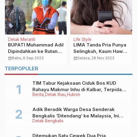
Detak Meranti
Life Style
BUPATI Muhammad Adil
LIMA Tanda Pria Punya
Dipindahkan ke Rutan
Selingkuh, Kaum Hawa
Pekanbaru, Hakim
Wajib Tahu!
calendar_month
Rabu, 6 Sep 2023
calendar_month
Selasa, 28 Nov 2023
Kabulkan Sidang Offline
TERPOPULER
TIM Tabur Kejaksaan Ciduk Bos KUD
Rahayu Makmur Inhu di Kalbar, Terpidana
Berita
Detak Riau
Hukrim
Kredit Fiktif Rp2,8 M
Adik Beradik Warga Desa Senderak
Bengkalis ‘Ditendang’ ke Malaysia, Ini
Detak Bengkalis
Sebabnya!
Ditemukan Satu Cewek Dua Pria