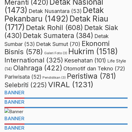
Detak Nasional
Meranti
(420)
(1473)
Detak
Detak Nusantara
(53)
Detak Riau
Pekanbaru
(1492)
(1717)
Detak Rohil
(608)
Detak Siak
(430)
Detak Sumatera
(384)
Detak
Ekonomi
Detak Sumut
(70)
Sumbar
(53)
Hukrim
(1518)
Bisnis
(578)
Galeri Foto
(3)
International
(325)
Kesehatan
(101)
Life Style
Olahraga
(422)
Otomotif dan Tekno
(72)
(14)
Peristiwa
(781)
Pariwisata
(52)
Pendidikan
(3)
VIRAL
(1231)
Selebriti
(225)
BANNER
BANNER
BANNER
BANNER