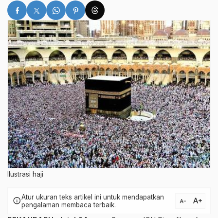
Ilustrasi haji
Atur ukuran teks artikel ini untuk mendapatkan
text_increase
info
text_decrease
pengalaman membaca terbaik.