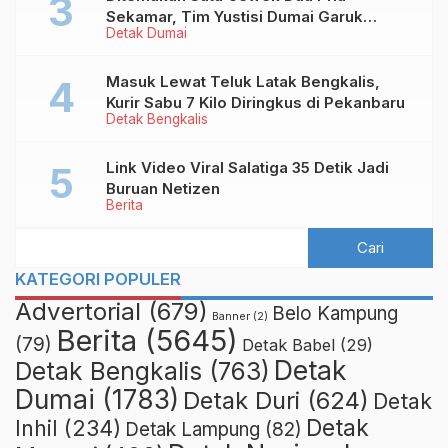
Sekamar, Tim Yustisi Dumai Garuk
Detak Dumai
Puluhan Pasangan Mesum
Masuk Lewat Teluk Latak Bengkalis,
Kurir Sabu 7 Kilo Diringkus di Pekanbaru
Detak Bengkalis
Link Video Viral Salatiga 35 Detik Jadi
Buruan Netizen
Berita
KATEGORI POPULER
Advertorial
(679)
Belo Kampung
Banner
(2)
Berita
(5645)
(79)
Detak Babel
(29)
Detak
Detak Bengkalis
(763)
Dumai
(1783)
Detak Duri
(624)
Detak
Detak
Inhil
(234)
Detak Lampung
(82)