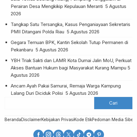
Perairan Desa Mengkikip Kepulauan Meranti
5 Agustus
2026
Tangkap Satu Tersangka, Kasus Penganiayaan Sekretaris
PMII Ditangani Polda Riau
5 Agustus 2026
Gegara Temuan BPK, Kantin Sekolah Tutup Permanen di
Pekanbaru
5 Agustus 2026
YBH Triak Sakti dan LAMR Kota Dumai Jalin MoU, Perkuat
Akses Bantuan Hukum bagi Masyarakat Kurang Mampu
5
Agustus 2026
Ancam Ayah Pakai Samurai, Remaja Warga Kampung
Lalang Duri Diciduk Polisi
5 Agustus 2026
Beranda
Disclaimer
Kebijakan Privasi
Kode Etik
Pedoman Media Siber
R