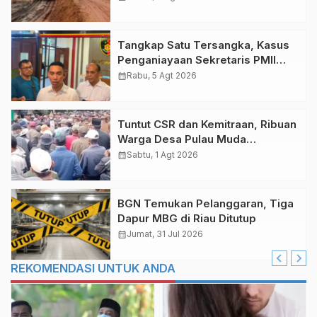
Tangkap Satu Tersangka, Kasus
Penganiayaan Sekretaris PMII
Ditangani Polda Riau
calendar_month
Rabu, 5 Agt 2026
Tuntut CSR dan Kemitraan, Ribuan
Warga Desa Pulau Muda
Pelalawan Unjuk Rasa di PKS PT
calendar_month
Sabtu, 1 Agt 2026
THIP
BGN Temukan Pelanggaran, Tiga
Dapur MBG di Riau Ditutup
calendar_month
Jumat, 31 Jul 2026
REKOMENDASI UNTUK ANDA