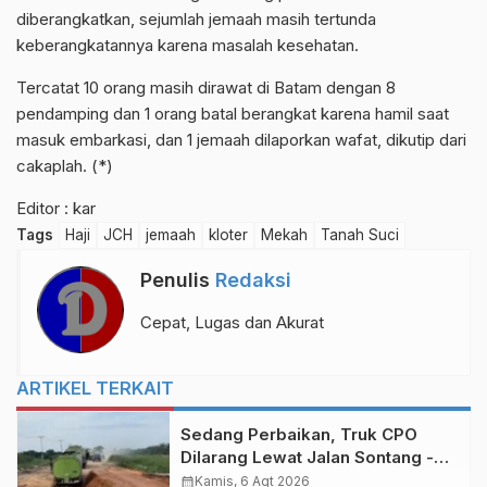
diberangkatkan, sejumlah jemaah masih tertunda
keberangkatannya karena masalah kesehatan.
Tercatat 10 orang masih dirawat di Batam dengan 8
pendamping dan 1 orang batal berangkat karena hamil saat
masuk embarkasi, dan 1 jemaah dilaporkan wafat, dikutip dari
cakaplah. (*)
Editor : kar
Tags
Haji
JCH
jemaah
kloter
Mekah
Tanah Suci
Penulis
Redaksi
Cepat, Lugas dan Akurat
ARTIKEL TERKAIT
Sedang Perbaikan, Truk CPO
Dilarang Lewat Jalan Sontang -
Duri
calendar_month
Kamis, 6 Agt 2026