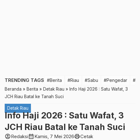
TRENDING TAGS
#Berita
#Riau
#Sabu
#Pengedar
#T
Beranda
»
Berita
»
Detak Riau
»
Info Haji 2026 : Satu Wafat, 3
JCH Riau Batal ke Tanah Suci
Detak Riau
Info Haji 2026 : Satu Wafat, 3
JCH Riau Batal ke Tanah Suci
account_circle
calendar_month
print
Redaksi
Kamis, 7 Mei 2026
Cetak