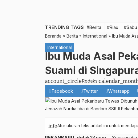
TRENDING TAGS
#Berita
#Riau
#Sabu
Beranda
»
Berita
»
International
»
Ibu Muda Asa
International
Ibu Muda Asal Pe
Suami di Singapur
account_circle
calendar_mont
Redaksi
Facebook
Twitter
Whatsapp
Jenazah Nurdia tiba di Bandara SSK II Pekanbaru.
info
Atur ukuran teks artikel ini untuk mend
PEKANBARU
,
detak24com
– Seorang ibu