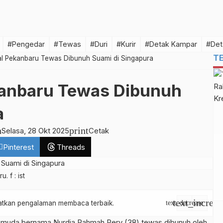
#Pengedar
#Tewas
#Duri
#Kurir
#Detak Kampar
#Det
T
l Pekanbaru Tewas Dibunuh Suami di Singapura
kanbaru Tewas Dibunuh
a
h
print
Selasa, 28 Okt 2025
Cetak
Pinterest
Threads
 f : ist
text_increas
apatkan pengalaman membaca terbaik.
text_decrease
 muda bernama Nurdia Rahmah Rery (38) tewas dibunuh oleh