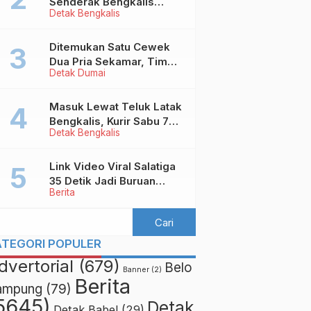
Senderak Bengkalis
Detak Bengkalis
‘Ditendang’ ke Malaysia,
Ini Sebabnya!
Ditemukan Satu Cewek
Dua Pria Sekamar, Tim
Detak Dumai
Yustisi Dumai Garuk
Puluhan Pasangan
Mesum
Masuk Lewat Teluk Latak
Bengkalis, Kurir Sabu 7
Detak Bengkalis
Kilo Diringkus di
Pekanbaru
Link Video Viral Salatiga
35 Detik Jadi Buruan
Berita
Netizen
ATEGORI POPULER
dvertorial
(679)
Belo
Banner
(2)
Berita
ampung
(79)
5645)
Detak
Detak Babel
(29)