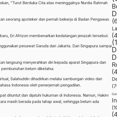
liskan, “Turut Berduka Cita atas meninggalnya Nurdia Rahmah
B
D
akan seorang apoteker dan pernah bekerja di Badan Pengawas
(
L
(
aru, Eri Afrizon membenarkan kedatangan jenazah tersebut.
(
nggunakan pesawat Garuda dari Jakarta. Dari Singapura sampai
D
D
kan langsung menyerahkan diri kepada aparat Singapura dan
R
if pembunuhan belum diketahui.
(
rtual, Salahuddin dihadirkan melalui sambungan video dari
De
ahasa Indonesia oleh penerjemah pengadilan.
(7
Gal
t dituntut dan dijatuhi hukuman di Indonesia. Namun, Hakim
I
kara masih berada pada tahap awal, sehingga belum ada
(1
(