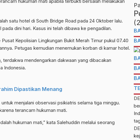
erancam hukuman mati apabila terbukti bersalah melakukan
Pa
P
lah satu hotel di South Bridge Road pada 24 Oktober lalu.
(
pada dini hari. Kasus ini telah dibawa ke pengadilan.
B
e Pusat Kepolisian Lingkungan Bukit Merah Timur pukul 07.40
B
annya. Petugas kemudian menemukan korban di kamar hotel.
B
an, terdakwa mendengarkan dakwaan yang dibacakan
a Indonesia.
B
B
T
rahim Dipastikan Menang
DE
untuk menjalani observasi psikiatris selama tiga minggu.
be
karena terancam hukuman mati.
In
ta
dalah hukuman mati,” kata Salehuddin melalui seorang
DE
kej