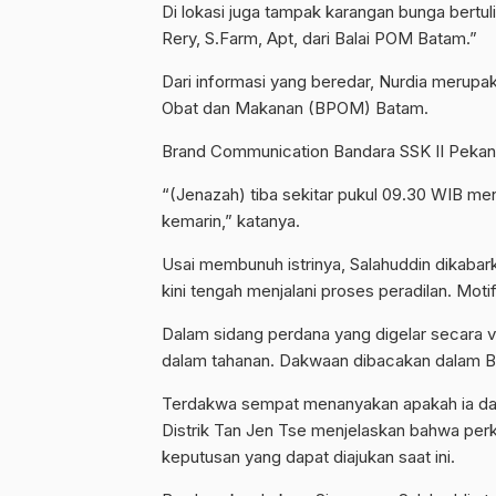
Di lokasi juga tampak karangan bunga bertu
Rery, S.Farm, Apt, dari Balai POM Batam.”
Dari informasi yang beredar, Nurdia merup
Obat dan Makanan (BPOM) Batam.
Brand Communication Bandara SSK II Pekanb
“(Jenazah) tiba sekitar pukul 09.30 WIB me
kemarin,” katanya.
Usai membunuh istrinya, Salahuddin dikabar
kini tengah menjalani proses peradilan. Mot
Dalam sidang perdana yang digelar secara vi
dalam tahanan. Dakwaan dibacakan dalam B
Terdakwa sempat menanyakan apakah ia dapa
Distrik Tan Jen Tse menjelaskan bahwa per
keputusan yang dapat diajukan saat ini.