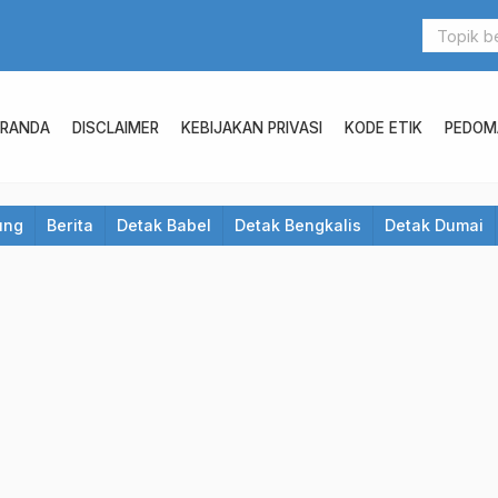
ERANDA
DISCLAIMER
KEBIJAKAN PRIVASI
KODE ETIK
PEDOMA
ung
Berita
Detak Babel
Detak Bengkalis
Detak Dumai