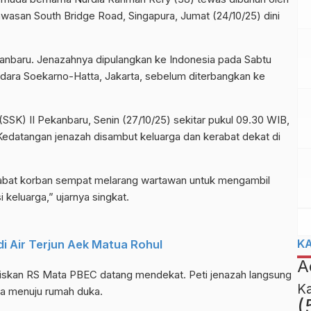
awasan South Bridge Road, Singapura, Jumat (24/10/25) dini
anbaru. Jenazahnya dipulangkan ke Indonesia pada Sabtu
ndara Soekarno-Hatta, Jakarta, sebelum diterbangkan ke
(SSK) II Pekanbaru, Senin (27/10/25) sekitar pukul 09.30 WIB,
datangan jenazah disambut keluarga dan kerabat dekat di
rabat korban sempat melarang wartawan untuk mengambil
 keluarga,” ujarnya singkat.
K
i Air Terjun Aek Matua Rohul
A
liskan RS Mata PBEC datang mendekat. Peti jenazah langsung
K
a menuju rumah duka.
(