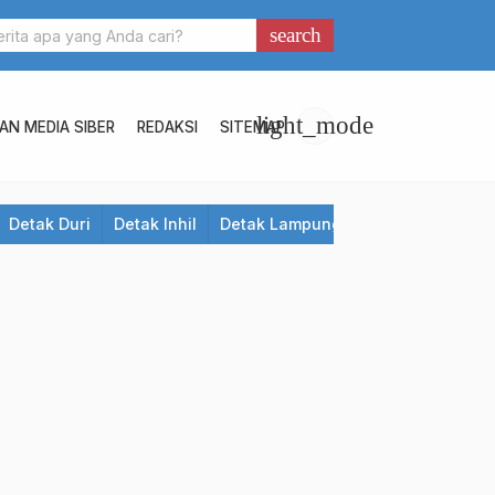
search
light_mode
N MEDIA SIBER
REDAKSI
SITEMAP
Detak Duri
Detak Inhil
Detak Lampung
Detak Meranti