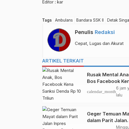
Editor : kar
Tags
Ambulans
Bandara SSK II
Detak Sing
Penulis
Redaksi
Cepat, Lugas dan Akurat
ARTIKEL TERKAIT
Rusak Mental Ana
Bos Facebook Ke
Sanksi Denda Rp 
6 jam 
calendar_month
Triliun
lalu
Geger Temuan Ma
dalam Parit Jalan
Inpres Purnama 
Minggu