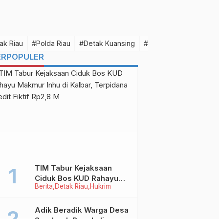
ak Riau
#Polda Riau
#Detak Kuansing
#Detak Pelalawan
#D
ERPOPULER
TIM Tabur Kejaksaan
Ciduk Bos KUD Rahayu
Berita
Detak Riau
Hukrim
Makmur Inhu di Kalbar,
e
Terpidana Kredit Fiktif
Rp2,8 M
Adik Beradik Warga Desa