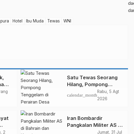
da
da
apura
Hotel
Ibu Muda
Tewas
WNI
k,
Satu Tewas Seorang
na
Hilang, Pompong
10
Tenggelam di Perairan
yang
Rabu, 5 Agt
calendar_month
Desa Mengkikip
2026
Kepulauan Meranti
yat
Iran Bombardir
Pangkalan Militer AS di
Dumai
Bahrain dan Kuwait
, 2
Jumat, 31 Jul